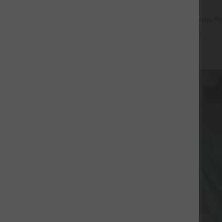
$56.95 USD
$61.95 USD
d, -25% on the 3rd
Jean baggy asymétrique Halara Fle
effet délavé avec poches
ulpt™ Débardeur De Course à Col
+4
rlet Incurvé Croisé
+15