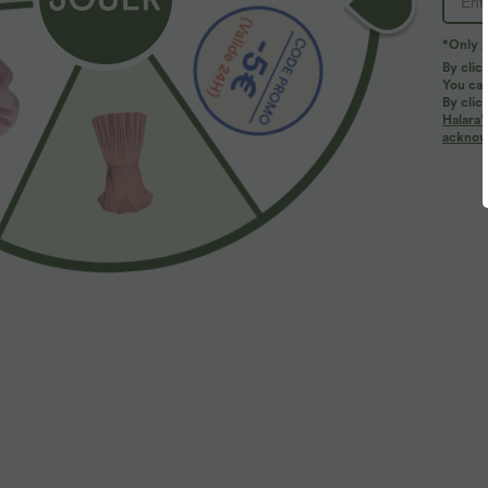
*Only A
By clic
You can
By clic
Halara’
acknowl
$29.95 USD
$22.95 USD
$61.95 USD
Limited-time offers!
T-shirt casual 
Combinaison froncée col V sans manches avec
poches - Easy Peasy