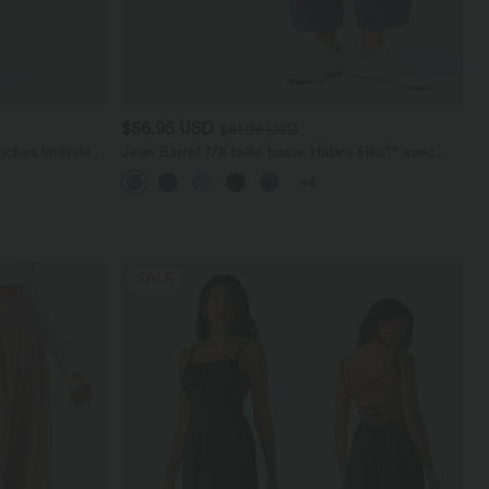
$56.95 USD
$61.95 USD
ches latérales,
Jean Barrel 7/8 taille basse Halara Flex™ avec
poches zippées
+4
SALE