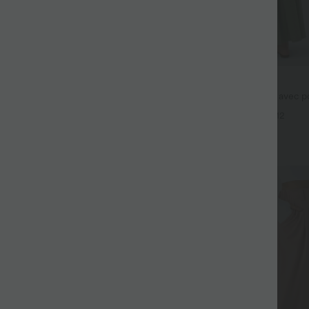
$44.95 USD
fluide taille haute avec cordon de
Robe longue fluide fendue avec po
 latérales et aspect lin
dos nu et effet torsadé
+19
+12
SALE