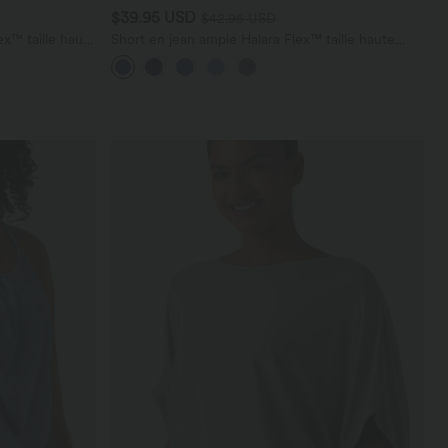
$39.95 USD
$42.95 USD
x™ taille haute
Short en jean ample Halara Flex™ taille haute
croisé gainant décontracté avec poches