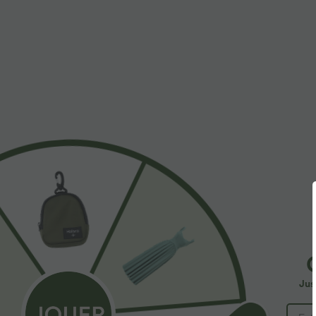
$31.95 USD
$53.95 USD
Short de yoga SoftlyZero™ Airy 2-en-1 taille très
Jean décontract
haute avec poches et effet frais InstantCool 17,5
avec cordon de
+27
cm
Jus