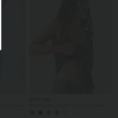
$31.95 USD
e taille basse
Débardeur décontracté à col en U et brassière
poches
intégrée
+4
maille