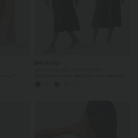
$44.95 USD
-20% on the 2nd, -25% on the 3rd
ara Flex™
Robe fluide midi de villégiature sans manches,
les
encolure carrée, dos nu croisé, fronces et
soutien-gorge intégré