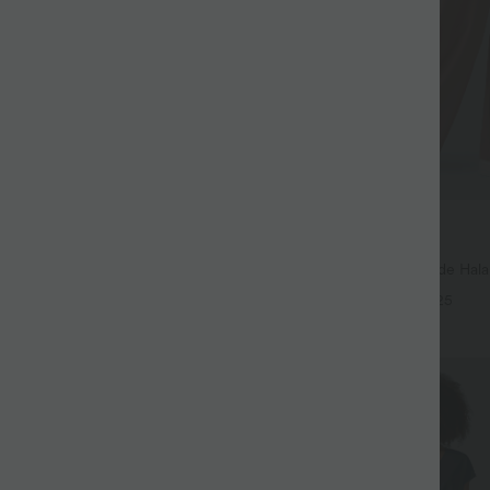
$44.95 USD
$39.95 USD
large fluide mélange lin taille
2 for €69.90, 3 for €99.90
don de serrage et poches
Pantalon Tailleur Large Fluide Hal
+9
Gaufré Taille Haute Poches Latéra
+25