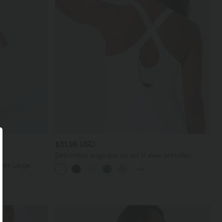
$31.95 USD
Débardeur yoga dos nu col U avec bretelles
croisées, ourlet arrondi et effet frais InstantCool,
bes Large
+4
protection solaire UPF50+
térale Gaufrée