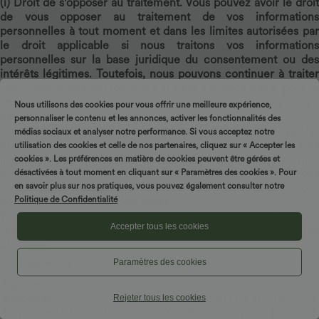
(i)
Droit de s'opposer au traitement.
Vous pouvez avoir le droi
de vous opposer au traitement de vos informations
personnelles à tout moment et dans les limites autorisées par
le droit applicable si nous traitons vos informations
personnelles sur la base juridique du consentement ou des
intérêts légitimes. Toutefois, nous pouvons continuer à traiter
vos informations personnelles si cela est nécessaire pour la
défense de réclamations légales, ou pour toute autre
Nous utilisons des cookies pour vous offrir une meilleure expérience,
exception autorisée par la loi applicable.
personnaliser le contenu et les annonces, activer les fonctionnalités des
(j)
Droit de recours.
Vous pouvez avoir le droit de faire appel s
médias sociaux et analyser notre performance. Si vous acceptez notre
nous refusons de donner suite à votre demande de droits. Des
utilisation des cookies et celle de nos partenaires, cliquez sur « Accepter les
instructions sur la manière de faire appel vous seront fournies
cookies ». Les préférences en matière de cookies peuvent être gérées et
en cas de refus, mais en tout état de cause, ces instructions
désactivées à tout moment en cliquant sur « Paramètres des cookies ». Pour
seront substantiellement similaires à celles fournies ci-dessous
en savoir plus sur nos pratiques, vous pouvez également consulter notre
Politique de Confidentialité
pour l'introduction des demandes.
Pour déterminer les droits dont vous disposez, veuillez vous
Accepter tous les cookies
référer au tableau ci-dessous qui mentionne les droits décrits
ci-dessus.
Compétence
Droits applicables
Paramètres des cookies
Espace économique
européen,
(a) droit de savoir/accès ; (b) droit de
Rejeter tous les cookies
Royaume-Uni et
correction/rectification ; (c) droit