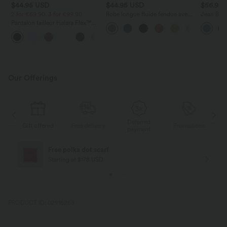
$44.95 USD
$44.95 USD
$56.95
2 for €69.90, 3 for €99.90
Robe longue fluide fendue avec
Jean Barre
poches latérales, dos nu et effet
Halara Fl
Pantalon tailleur Halara Flex™
torsadé
zippées
DayStretch coupe droite taille
+23
haute avec poches
Our Offerings
Deferred
ered
Free delivery
Promotions
Gift offered
payment
Free delivery
Starting at $84 USD
PRODUCT ID: 02916263