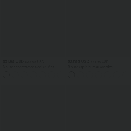
$31.95 USD
$27.95 USD
$33.95 USD
$31.95 USD
Blouse décontractée à col en V et
Blouse esprit bureau oversize
manches courtes bouffantes
défroissage facile, col V et manches
courtes