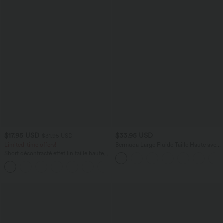
$17.95 USD
$33.95 USD
$31.95 USD
Limited-time offers!
Bermuda Large Fluide Taille Haute avec
Plis et Poches Latérales en Lin
Short décontracté effet lin taille haute
Synthétique
avec cordon de serrage et poches
latérales