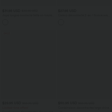
$31.95 USD
$27.95 USD
$33.95 USD
Jupe longue moulante taille mi-haute
Caraco décontracté 2-en-1 froncé avec
avec nœud devant et fronces imprimé
brassière intégrée bretelles réglables
floral/à rayures
SALE
$29.95 USD
$50.95 USD
$56.95 USD
$56.95 USD
Limited-time offers!
Combinaison décontractée large chinée
froncée bretelles ajustables avec poches
Combinaison décontractée dos nu avec