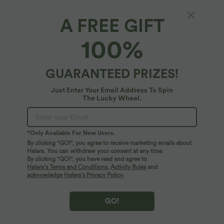
A FREE GIFT
Chemisier tailleur en mélange de lin col V
100%
sans manches avec ourlet fendu
$39.95 USD
GUARANTEED PRIZES!
Just Enter Your Email Address To Spin
The Lucky Wheel.
*Only Available For New Users.
By clicking "GO!", you agree to receive marketing emails about
Halara. You can withdraw your consent at any time.
By clicking "GO!", you have read and agree to
Halara’s Terms and Conditions
,
Activity Rules
and
acknowledge Halara’s Privacy Policy
.
GO!