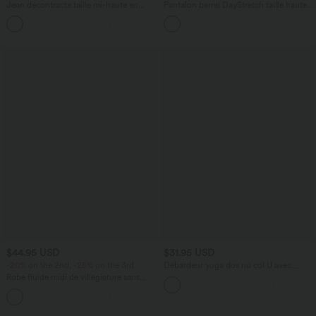
Jean décontracté taille mi-haute en
Pantalon barrel DayStretch taille haute
lyocell drapé avec cordon de serrage et
avec poches
poches
$44.95 USD
$31.95 USD
-20% on the 2nd, -25% on the 3rd
Débardeur yoga dos nu col U avec
bretelles croisées, ourlet arrondi et effet
Robe fluide midi de villégiature sans
frais InstantCool, protection solaire
manches, encolure carrée, dos nu croisé,
UPF50+
fronces et soutien-gorge intégré