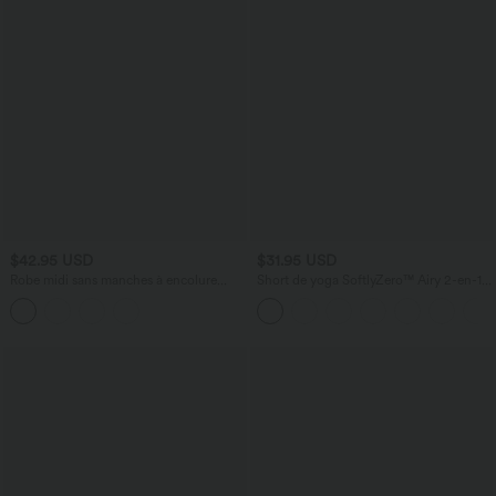
$42.95 USD
$31.95 USD
Robe midi sans manches à encolure
Short de yoga SoftlyZero™ Airy 2-en-1
arrondie avec coussinets amovibles et
taille très haute avec poches et effet frais
ourlet à volants
InstantCool 17,5 cm