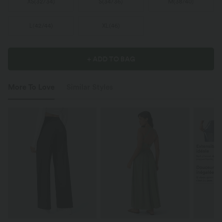
XS
(
32/34
)
S
(
34/36
)
M
(
38/40
)
L
(
42/44
)
XL
(
46
)
+ ADD TO BAG
More To Love
Similar Styles