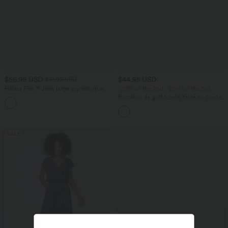
$56.95 USD
$44.95 USD
$61.95 USD
Halara Flex™ Jean large asymétrique
-20% on the 2nd, -25% on the 3rd
taille basse avec bouton, fermeture
Pantalon de golf fuselé, taille mi-haute,
+5
éclair et poches multiples, délavé et
cordon, ourlet courbé, séchage rapide,
extensible en maille
avec poches—UPF40+
SALE