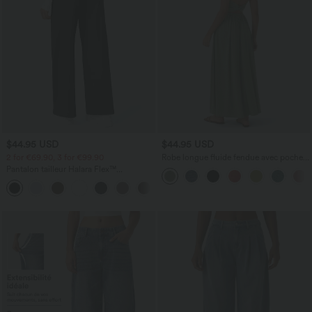
$44.95 USD
$44.95 USD
2 for €69.90, 3 for €99.90
Robe longue fluide fendue avec poches
latérales, dos nu et effet torsadé
Pantalon tailleur Halara Flex™
DayStretch coupe droite taille haute
+23
avec poches