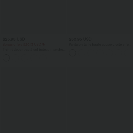
$25.95 USD
$50.95 USD
Bonus offers $20.13 USD
Pantalon taille haute coupe droite effet
lin avec poches
T-shirt décontracté col bateau manches
courtes coton