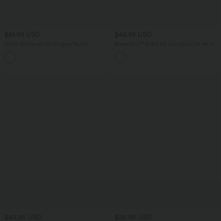
$61.95 USD
$44.95 USD
Robe de travail mi-longue fluide
Breezeful™ Robe Mi-Longue Col en V
gainante à manches chauve-souris avec
Manches Courtes Poche Latérale Nouée
poches
au Dos Séchage Rapide
$42.95 USD
$22.95 USD