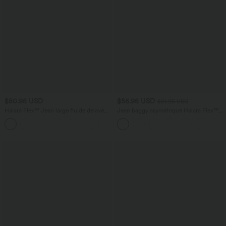
$50.95 USD
$56.95 USD
$61.95 USD
Halara Flex™ Jean large fluide délavé
Jean baggy asymétrique Halara Flex™
taille haute à rayures avec poches
taille haute effet délavé avec poches
+1