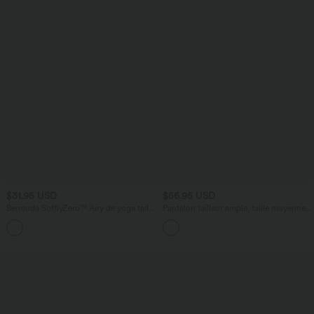
$31.95 USD
$56.95 USD
Bermuda SoftlyZero™ Airy de yoga taille
Pantalon tailleur ample, taille moyenne,
haute avec poches multiples et effet
coupe barrel, à poches
+16
frais InstantCool