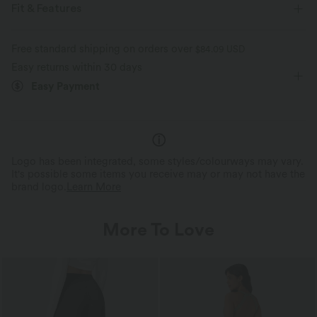
Fit & Features
Pull-on
Work
Hip Length
Sleeveless
Free standard shipping on orders over
$84.09 USD
Easy returns within 30 days
Easy Payment
Logo has been integrated, some styles/colourways may vary.
It's possible some items you receive may or may not have the
brand logo.
Learn More
More To Love