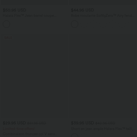
$50.95 USD
$44.95 USD
Halara Flex™ Jean barrel coupe
Robe moulante SoftlyZero™ Airy fendue
tonneau taille mi-haute avec poches
à effet frais InstantCool, brassière
intégrée, dos nu croisé à lacets,
légèrement plissée pour invitée de
mariage et demoiselle d'honneur
SALE
$29.95 USD
$39.95 USD
$61.95 USD
$42.95 USD
Limited-time offers!
Short en jean ample Halara Flex™ taille
haute croisé gainant décontracté avec
Combinaison froncée col V sans