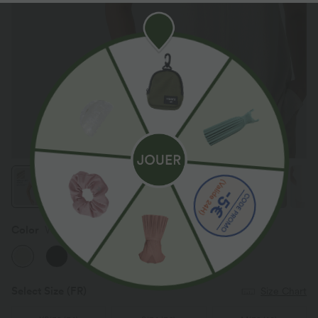
Color
Whisper White
Select Size
(FR)
Size Chart