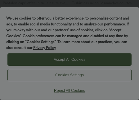
Pantalon capri effet lin taille haute avec
T-shirt casual col V manches courtes
poches zippées
+7
We use cookies to offer you a better experience, to personalize content and
ads, to enable social media functionality and to analyze our performance. If
you're okay with our and our partners’ use of cookies, click on “Accept
Cookies”. Cookie preferences can be managed and disabled at any time by
clicking on “Cookies Settings”. To learn more about our practices, you can
also consult our
Privacy Policy
Accept All Cookies
Cookies Settings
Reject All Cookies
$50.95 USD
$25.95 USD
-20% on the 2nd, -25% on the 3rd
Débardeur de yoga col rond froncé,
tissu rafraîchissant - Protection UPF50+
Halara Flex™ Jean slim casual capri
taille haute avec fentes et poches