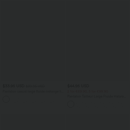
$33.95 USD
$44.95 USD
$39.95 USD
Pantalon casual large fluide mélange lin
2 for €69.90, 3 for €99.90
taille haute avec cordon de serrage et
Pantalon Tailleur Large Fluide Halara
+5
poches
Flex™ Gaufré Taille Haute Poches
Latérales