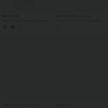
$41.95 USD
$36.95 USD
$44.95 USD
Pantalon large fluide taille haute avec
Pantalon taille haute coupe droite
cordon de serrage, poches latérales et
DayStretch avec poches
+15
aspect lin
$53.95 USD
$39.95 USD
$56.95 USD