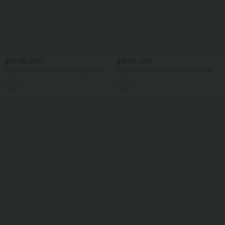
$50.95 USD
$31.95 USD
Jean droit décontracté croisé gainant
Débardeur décontracté à col en U et
taille haute avec poches Halara Flex™
brassière intégrée
+1