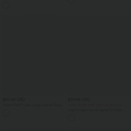
poches
manches avec poches - Easy Peasy
+7
$50.95 USD
$39.95 USD
Halara Flex™ Jean Large Casual Taille
-20% on the 2nd, -25% on the 3rd
Haute Poches Multiples Tricot
Jupe longue casual aspect lin taille
+2
Extensible Délavé
haute avec cordon de serrage