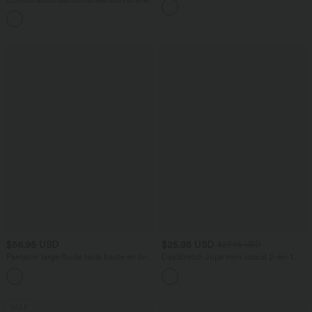
- Easy Peasy
poches latérales
+10
$56.95 USD
$25.95 USD
$27.95 USD
Pantalon large fluide taille haute en lin
DayStretch Jupe mini casual 2-en-1
mélangé avec poches et liens latéraux
bodycon plissée croisée taille haute
SALE