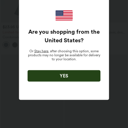
$23.95 USD
$61.95 USD
$50.95 USD
Are you shopping from the
Limited-time offers!
Combinaison de vacances à pois, dos
nu halter, coussinets amovibles, poches
Combinaison Casual Col en V Jambes
United States
?
et accès facile Easy Peasy
Large Plissée Manches Courtes Poche
+5
Latérale Gaufrée Fluide
Or
Stay here
, after choosing this option, some
products may no longer be available for delivery
to your location.
YES