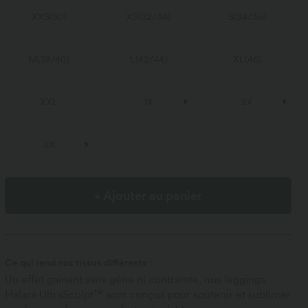
XXS
(
30
)
XS
(
32/34
)
S
(
34/36
)
M
(
38/40
)
L
(
42/44
)
XL
(
46
)
XXL
1X
2X
3X
+ Ajouter au panier
Ce qui rend nos tissus différents :
Un effet gainant sans gêne ni contrainte, nos leggings
Halara UltraSculpt™ sont conçus pour soutenir et sublimer