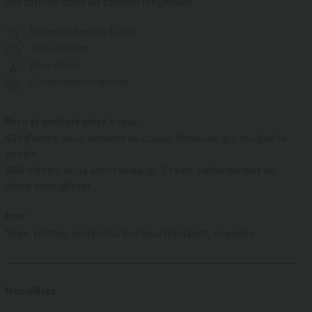
vos formes dans un confort inégalable.
Extensible dans les 4 sens
Tissu respirant
Doux et lisse
Compression sculptante
Revu et amélioré grâce à vous
421 d’entre vous adorent sa coupe flatteuse qui sculpte le
ventre.
886 d’entre vous sont ravies qu’il reste parfaitement en
place sans glisser.
Pour :
Yoga, pilates, workouts, bureau/transport, voyages
Nos offres