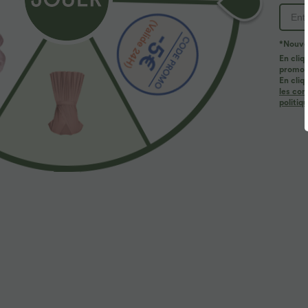
*Nouvea
En cliq
promoti
En cliq
les con
politiq