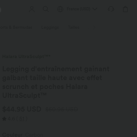
France
(
USD
)
orts & Bermudas
Leggings
Tailles
Activités / Utilités
Ti
Halara UltraSculpt™*
Legging d'entraînement gainant
galbant taille haute avec effet
scrunch et poches Halara
UltraSculpt™
$44.95 USD
$50.95 USD
4.6
(
51
)
Couleur
Carbon