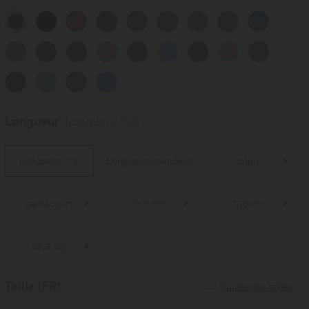
Longueur
Longueur 7/8
Longueur 7/8
Longueur complète
capri
pantacourt
12,5 cm
17,5 cm
22,8 cm
Taille
(FR)
Guide des tailles