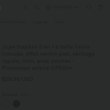
France
(
USD
)
orts & Bermudas
Leggings
Tailles
Activités / Utilités
Ti
Jupe trapèze 2 en 1 à taille haute
froncée, effet ventre plat, séchage
rapide, mini, avec poches -
Protection solaire UPF50+
$39.95 USD
Couleur
Blanc