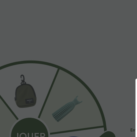
À découvrir
Styles Similaires
$44.95 USD
$44.95 USD
2 POUR 69,90€, 3 POUR
Robe longue fluide fendue
J
99,90€
avec poches latérales, dos nu
H
+12
et effet torsadé
z
Pantalon tailleur Halara Flex™
DayStretch coupe droite taille
+27
haute avec poches
Ent