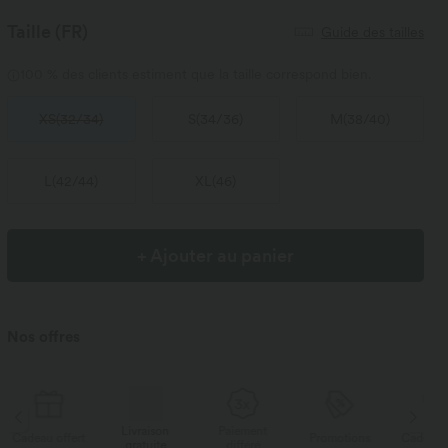
Taille
(FR)
Guide des tailles
100 % des clients estiment que la taille correspond bien.
XS
(
32/34
)
S
(
34/36
)
M
(
38/40
)
L
(
42/44
)
XL
(
46
)
+ Ajouter au panier
Nos offres
Livraison
Paiement
Li
rt
Promotions
Cadeau offert
gratuite
différé
g