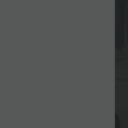
$56.95 USD
$61.95 USD
uide fendue avec poches latérales,
Jean Barrel 7/8 taille basse Halar
 torsadé
poches zippées
+12
+4