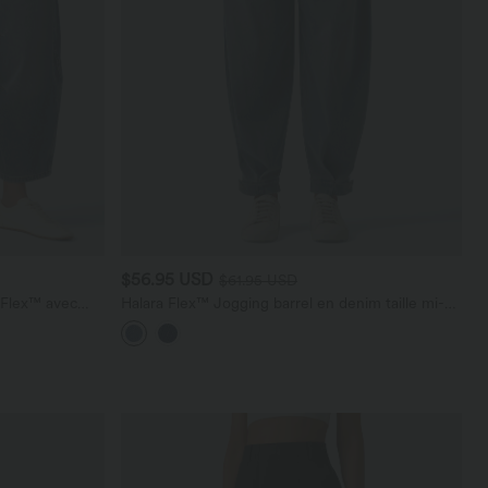
$56.95 USD
$61.95 USD
a Flex™ avec
Halara Flex™ Jogging barrel en denim taille mi-
haute avec poches