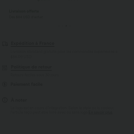
Livraison offerte
Dès $84 USD d'achat
Expédition à France
Livraison standard gratuite pour les commandes supérieures à
$84.09 USD
Politique de retour
Retours faciles sous 30 jours
Paiement facile
À noter
Le logo est en cours d’intégration. Selon le style ou la couleur,
l’article reçu peut être livré avec ou sans logo.
En savoir plus