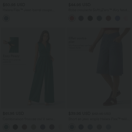
$50.95 USD
$44.95 USD
Halara Flex™ Jean barrel coupe
Robe moulante SoftlyZero™ Airy fendue
tonneau taille mi-haute avec poches
à effet frais InstantCool, brassière
intégrée, dos nu croisé à lacets,
légèrement plissée pour invitée de
mariage et demoiselle d'honneur
$61.95 USD
$39.95 USD
$42.95 USD
Combinaison froncée col V sans
Short en jean ample Halara Flex™ taille
manches avec poches - Easy Peasy
haute croisé gainant décontracté avec
+7
poches