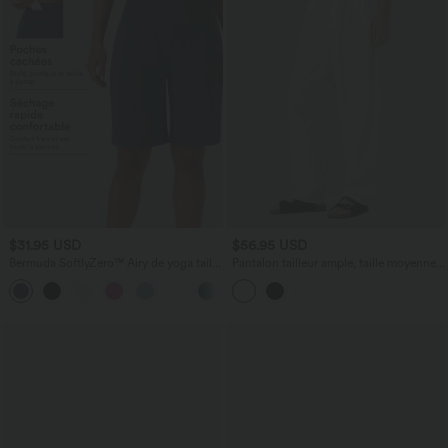
$31.95 USD
$56.95 USD
Bermuda SoftlyZero™ Airy de yoga taille
Pantalon tailleur ample, taille moyenne,
haute avec poches multiples et effet
coupe barrel, à poches
+16
frais InstantCool