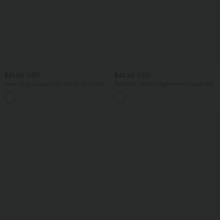
$61.95 USD
$42.95 USD
Jean large casual taille haute en lyocell
Pantalon tailleur légèrement évasé taille
avec poches
haute avec poches arrière Halara Flex™