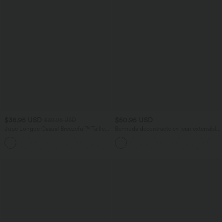
$36.95 USD
$50.95 USD
$39.95 USD
Jupe Longue Casual Breezeful™ Taille
Bermuda décontracté en jean extensible
Haute à Volants 2en1 Fluide Sèchement
délavé Halara Flex™ taille haute avec
+8
Rapide Quotidien Maxi
revers et multiples poches