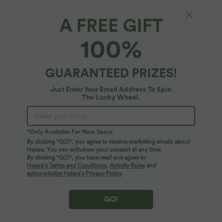
A FREE GIFT
100%
GUARANTEED PRIZES!
Just Enter Your Email Address To Spin
The Lucky Wheel.
$42.95 USD
$31.95 USD
Robe midi sans manches à encolure
Short de yoga SoftlyZero™ Airy 2-en-1
*Only Available For New Users.
arrondie avec coussinets amovibles et
taille très haute avec poches et effet frais
ourlet à volants
InstantCool 17,5 cm
By clicking "GO!", you agree to receive marketing emails about
Halara. You can withdraw your consent at any time.
By clicking "GO!", you have read and agree to
Halara’s Terms and Conditions
,
Activity Rules
and
acknowledge Halara’s Privacy Policy
.
GO!