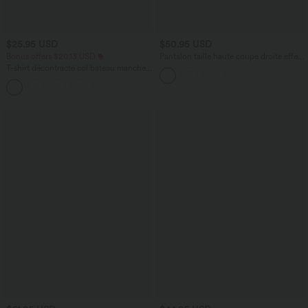
$25.95 USD
$50.95 USD
Bonus offers $20.13 USD
Pantalon taille haute coupe droite effet
lin avec poches
T-shirt décontracté col bateau manches
courtes coton