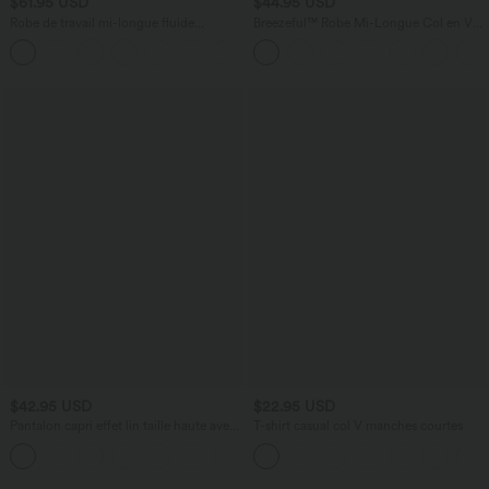
$61.95 USD
$44.95 USD
Robe de travail mi-longue fluide
Breezeful™ Robe Mi-Longue Col en V
gainante à manches chauve-souris avec
Manches Courtes Poche Latérale Nouée
poches
au Dos Séchage Rapide
$42.95 USD
$22.95 USD
Pantalon capri effet lin taille haute avec
T-shirt casual col V manches courtes
poches zippées
+7