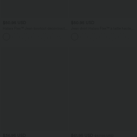
$50.95 USD
$50.95 USD
Halara Flex™ Jean bootcut décontracté
Jean droit Halara Flex™ à taille haute,
extensible délavé taille haute à poches
poches multiples, effet délavé et tissu
+5
multiples
extensible
$36.95 USD
$61.95 USD
$67.95 USD