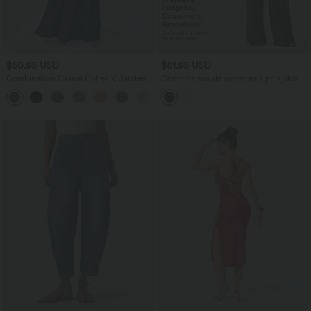
$50.95 USD
$61.95 USD
Combinaison Casual Col en V Jambes
Combinaison de vacances à pois, dos
Large Plissée Manches Courtes Poche
nu halter, coussinets amovibles, poches
+5
Latérale Gaufrée Fluide
et accès facile Easy Peasy