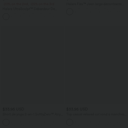
-20% on the 2nd, -25% on the 3rd
Halara Flex™ Jean large décontracté
taille haute gainant avec poches
Halara UltraSculpt™ Débardeur De
Course à Col en U Dos Nu Ourlet
+11
Incurvé Croisé
$33.95 USD
$33.95 USD
Short de yoga 2-en-1 SoftlyZero™ Airy
Top casual relaxed col rond à manches
taille très haute effet frais InstantCool
chauve-souris
+10
22,8 cm avec poches