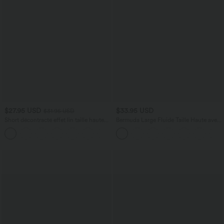
$27.95 USD
$33.95 USD
$31.95 USD
Short décontracté effet lin taille haute
Bermuda Large Fluide Taille Haute avec
avec cordon de serrage et poches
Plis et Poches Latérales en Lin
latérales
Synthétique