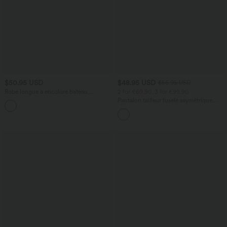
$50.95 USD
$48.95 USD
$56.95 USD
Robe longue à encolure bateau,
2 for €69.90, 3 for €99.90
bretelles asymétriques, côtés froncés et
Pantalon tailleur fuselé asymétrique
+4
poches
taille moyenne Halara Flex™ DayStretch
avec poches