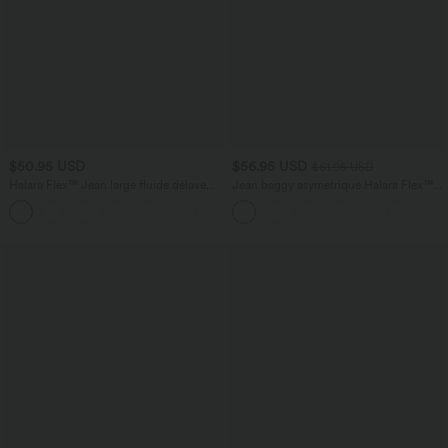
$50.95 USD
$56.95 USD
$61.95 USD
Halara Flex™ Jean large fluide délavé
Jean baggy asymétrique Halara Flex™
taille haute à rayures avec poches
taille haute effet délavé avec poches
+1