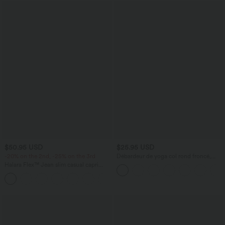
$50.95 USD
$25.95 USD
-20% on the 2nd, -25% on the 3rd
Débardeur de yoga col rond froncé,
tissu rafraîchissant - Protection UPF50+
Halara Flex™ Jean slim casual capri
taille haute avec fentes et poches