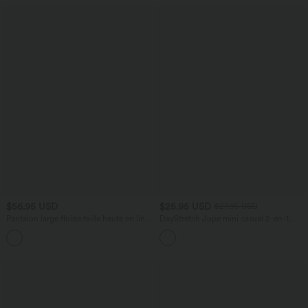
$56.95 USD
$25.95 USD
$27.95 USD
Pantalon large fluide taille haute en lin
DayStretch Jupe mini casual 2-en-1
mélangé avec poches et liens latéraux
bodycon plissée croisée taille haute