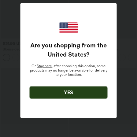
$31.95 USD
$27.95 USD
Are you shopping from the
$33.95 USD
$31.95 USD
Blouse décontractée à col en V et
Blouse esprit bureau oversize
United States
?
manches courtes bouffantes
défroissage facile, col V et manches
courtes
Or
Stay here
, after choosing this option, some
products may no longer be available for delivery
to your location.
YES