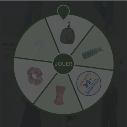
$56.95 USD
$44.95 USD
$61.95 USD
Halara Flex™ Jean large asymétrique
-20% on the 2nd, -25% on the 3rd
taille basse avec bouton, fermeture
Pantalon de golf fuselé, taille mi-haute,
+5
éclair et poches multiples, délavé et
cordon, ourlet courbé, séchage rapide,
extensible en maille
avec poches—UPF40+