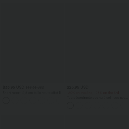
$33.95 USD
$25.95 USD
$36.95 USD
Short resort 12,5 cm taille haute effet lin
-20% on the 2nd, -25% on the 3rd
avec ourlet roulotté et poches
Top décontracté dos nu à col licou avec
lien dans le dos