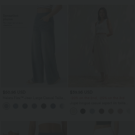
$50.95 USD
$39.95 USD
Halara Flex™ Jean Large Casual Taille
-20% on the 2nd, -25% on the 3rd
Haute Poches Multiples Tricot
Jupe longue casual aspect lin taille
+2
Extensible Délavé
haute avec cordon de serrage