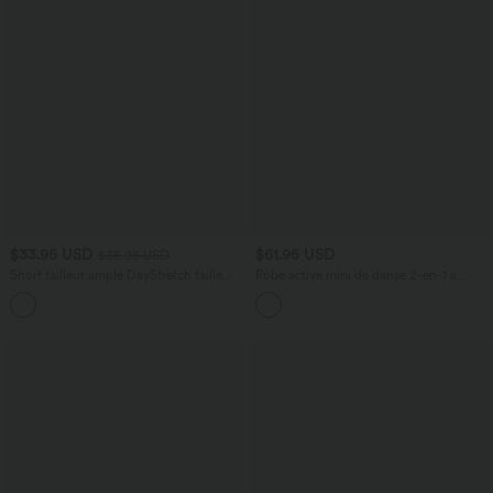
$33.95 USD
$61.95 USD
$36.95 USD
Short tailleur ample DayStretch taille
Robe active mini de danse 2-en-1 à
haute 17,5 cm avec poches
petites fleurs, coussinets amovibles,
+4
poches et accès facile Easy Peasy