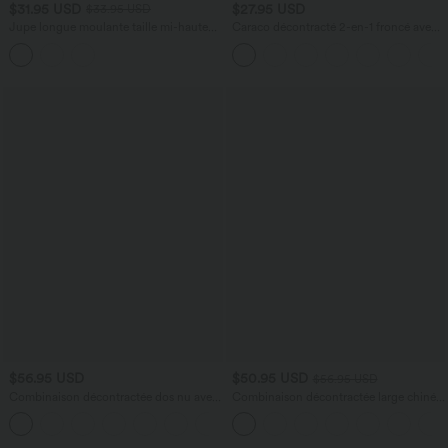
$31.95 USD
$27.95 USD
$33.95 USD
Jupe longue moulante taille mi-haute
Caraco décontracté 2-en-1 froncé avec
avec nœud devant et fronces imprimé
brassière intégrée bretelles réglables
floral/à rayures
$56.95 USD
$50.95 USD
$56.95 USD
Combinaison décontractée dos nu avec
Combinaison décontractée large chinée
poches latérales
froncée bretelles ajustables avec poches
+10
- Easy Peasy