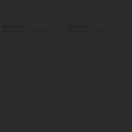
$50.95 USD
$31.95 USD
Jean droit décontracté croisé gainant
Débardeur décontracté à col en U et
taille haute avec poches Halara Flex™
brassière intégrée
+1