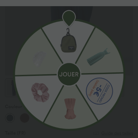
Couleur
Pageant Blue
Taille
(FR)
Guide des tailles