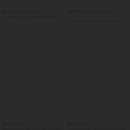
$61.95 USD
$48.95 USD
$67.95 USD
$56.95 USD
Halara Flex™ Jean large décontracté
2 POUR 69,90€, 3 POUR 99,90€
taille haute gainant avec poches
Pantalon tailleur fuselé asymétrique
taille moyenne Halara Flex™ DayStretch
avec poches
$56.95 USD
$22.95 USD
Halara Flex™ Jean évasé décontracté
T-shirt col rond manches chauve-souris