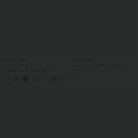
$44.95 USD
$56.95 USD
2 POUR 69,90€, 3 POUR 99,90€
Legging de yoga 7/8 évasé Halara
UltraSculpt™ taille haute ventre plat
Pantalon Tailleur Large Fluide Halara
avec bandes latérales
Flex™ Gaufré Taille Haute Poches
+21
Latérales