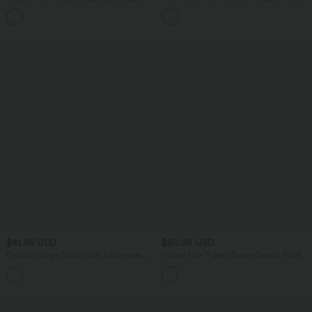
délavé taille basse avec poches
à rayures en lyocell avec poche poitrine
$41.95 USD
$50.95 USD
Pantalon large fluide taille haute avec
Halara Flex™ Jean Évasé Casual Taille
cordon de serrage, poches latérales et
Mi-haute Tricot Extensible Boutonnés
+15
aspect lin
Poches