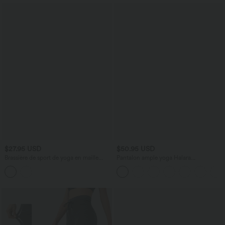
$27.95 USD
$50.95 USD
Brassière de sport de yoga en maille
Pantalon ample yoga Halara
côtelée col U, maintien léger et soutien-
UltraSculpt™ taille haute gainant à
gorge intégré
rayures color block avec poches