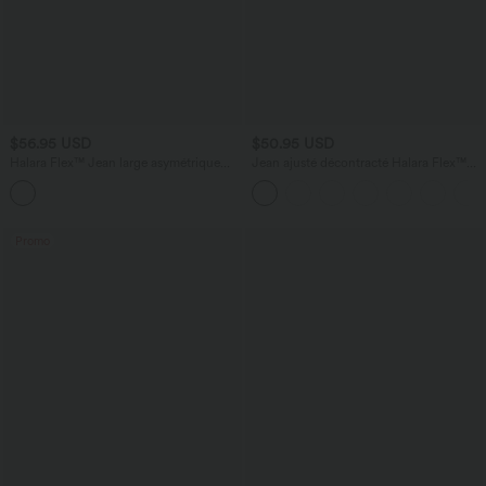
$56.95 USD
$50.95 USD
Halara Flex™ Jean large asymétrique
Jean ajusté décontracté Halara Flex™
taille basse à rayures avec poches
taille haute avec poches
Promo