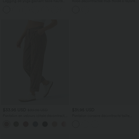
Legging de yoga gainant taille haute
Robe décontractée midi fluide à rayures
imprimé léopard avec poches Halara
avec poches
+1
UltraSculpt™
$33.95 USD
$31.95 USD
$39.95 USD
Pantalon en velours côtelé décontracté
Pantalon corsaire décontracté taille
taille moyenne avec poches latérales
haute jambes larges à imprimé léopard
+6
avec cordon de serrage et poches
latérales