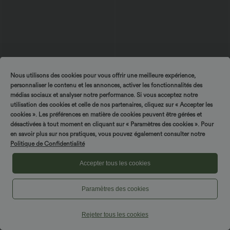
Nous utilisons des cookies pour vous offrir une meilleure expérience,
personnaliser le contenu et les annonces, activer les fonctionnalités des
médias sociaux et analyser notre performance. Si vous acceptez notre
utilisation des cookies et celle de nos partenaires, cliquez sur « Accepter les
cookies ». Les préférences en matière de cookies peuvent être gérées et
désactivées à tout moment en cliquant sur « Paramètres des cookies ». Pour
en savoir plus sur nos pratiques, vous pouvez également consulter notre
$50.95 USD
$56.95 USD
Politique de Confidentialité
Halara Flex™ - Jean Ultra Evasé Tricot
Jean droit Halara Flex™ décontracté,
Extensible Lavé Poches Croisées Taille
taille haute, avec poches
+1
Haute
Accepter tous les cookies
Promo
Paramètres des cookies
Rejeter tous les cookies