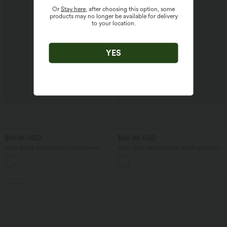
Or
Stay here
, after choosing this option, some
products may no longer be available for delivery
to your location.
YES
$61.95 USD
$50.95 USD
Jean évasé décontracté taille basse
Jean droit décontracté croisé gainant
Halara Flex™ avec poches
taille haute avec poches Halara Flex™
Promo