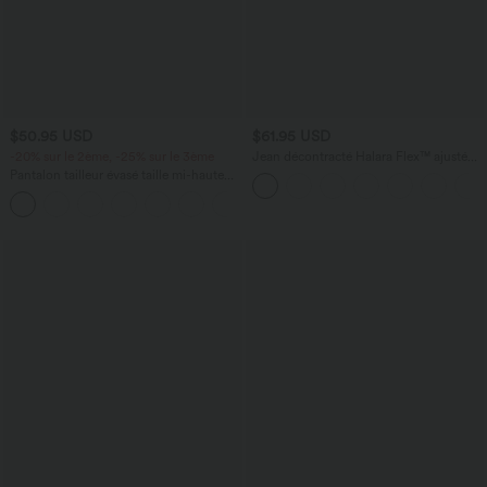
$50.95 USD
$61.95 USD
-20% sur le 2ème, -25% sur le 3ème
Jean décontracté Halara Flex™ ajusté
taille haute ourlet retroussé avec poches
Pantalon tailleur évasé taille mi-haute
Halara Flex™ DayStretch avec zip latéral
+12
et poches