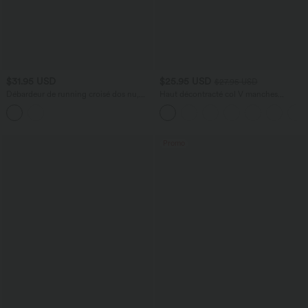
$31.95 USD
$25.95 USD
$27.95 USD
Débardeur de running croisé dos nu,
Haut décontracté col V manches
brassière intégrée — version longue —
longues
bonnets A à D
Promo