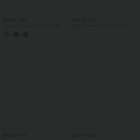
$42.95 USD
$36.95 USD
Pantalon 7/8 jambes tonneau taille
Robe-chemise décontractée à col,
moyenne DayStretch avec poches
manches retroussables et ceinture
$50.95 USD
$39.95 USD