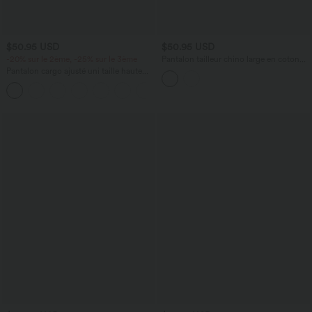
$50.95 USD
$50.95 USD
-20% sur le 2ème, -25% sur le 3ème
Pantalon tailleur chino large en coton
taille haute avec poches
Pantalon cargo ajusté uni taille haute
DayStretch avec poches zippées
+10