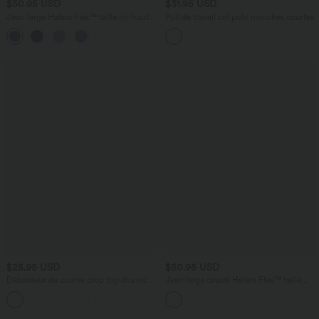
$50.95 USD
$31.95 USD
Jean large Halara Flex™ taille mi-haute
Pull de travail col polo manches courtes
avec poches
$25.95 USD
$50.95 USD
Débardeur de course crop top dos nu
Jean large casual Halara Flex™ taille
col carré bretelles croisées Softlyzero™
haute à poches
Airy Cool Touch - longueur rallongée -
UPF50+