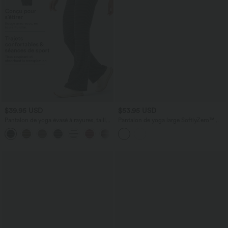
$39.95 USD
$53.95 USD
Pantalon de yoga évasé à rayures, taille
Pantalon de yoga large SoftlyZero™
haute, cordon et poches
taille haute avec dentelle contrastée,
+1
ourlet arrondi et poches et protection
solaire UPF50+