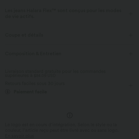
Les jeans Halara Flex™ sont conçus pour les modes
de vie actifs.
Conçu pour avoir une apparence d'un jean, innové pour le confort de
sport, le denim Halara Flex™ vous offre l'extensibilité et la douceur vous
Coupe et détails
permettant de bouger librement.
Taille plate
Poches arrière
Poches latérales
Composition & Entretien
Extensible dans les 4 sens
Tissu doux
Braguette boutonnée
Braguette zippée
Travail
Aussi confortable qu’un legging
Tissu léger
Livraison standard gratuite pour les commandes
supérieures à
Couvre-pieds
$84.09 USD
Taille basse
Jambe droite
Retours faciles sous 30 jours
Haute élasticité
Élasticité quatre directions
Paiement facile
Le logo est en cours d’intégration. Selon le style ou la
couleur, l’article reçu peut être livré avec ou sans logo.
En savoir plus