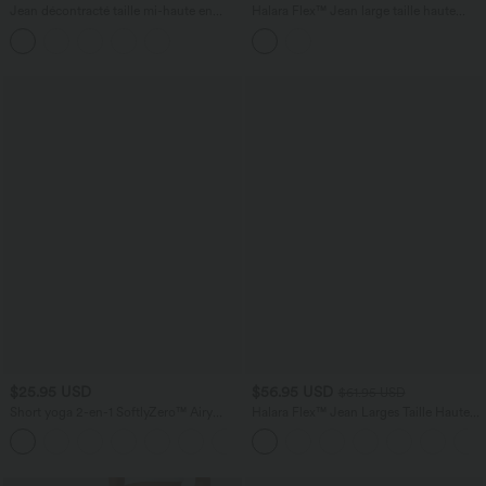
Jean décontracté taille mi-haute en
Halara Flex™ Jean large taille haute
lyocell drapé avec cordon de serrage et
avec poches
poches
$25.95 USD
$56.95 USD
$61.95 USD
Short yoga 2-en-1 SoftlyZero™ Airy
Halara Flex™ Jean Larges Taille Haute
effet frais InstantCool taille très haute
Ourlet Roulotté Multiples Poches
+20
12,5 cm avec poches, longueur allongée