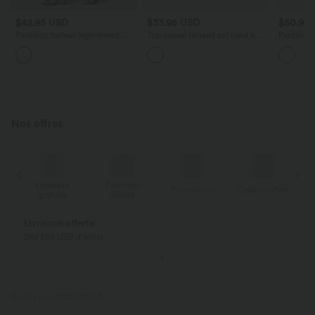
$42.95 USD
$33.95 USD
$50.95
Pantalon tailleur légèrement
Top casual relaxed col rond à
Pantalon 
évasé taille haute avec poches
manches chauve-souris
droite eff
+13
arrière Halara Flex™
Nos offres
Livraison
Paiement
ert
Promotions
Cadeau offert
gratuite
différé
Livraison offerte
Dès $84 USD d'achat
ID de produit 02939337