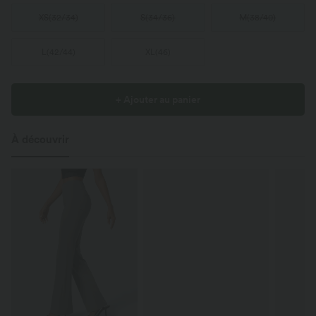
XS
(
32/34
)
S
(
34/36
)
M
(
38/40
)
L
(
42/44
)
XL
(
46
)
+ Ajouter au panier
À découvrir