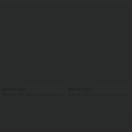
$50.95 USD
$25.95 USD
Pantalon taille haute coupe droite effet
Haut de sport col rond manches courtes
lin avec poches
effet frais InstantCool avec fronces,
+5
protection solaire UPF50+