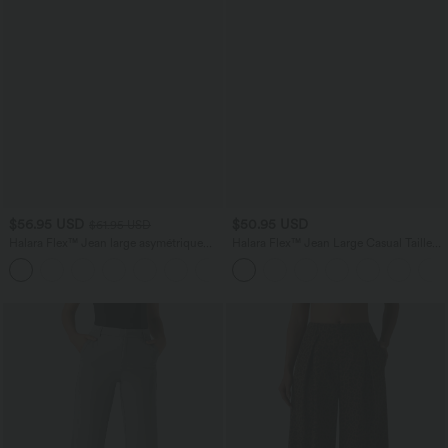
$56.95 USD
$50.95 USD
$61.95 USD
Halara Flex™ Jean large asymétrique
Halara Flex™ Jean Large Casual Taille
taille basse avec bouton, fermeture
Haute Poches Multiples Tricot
+5
éclair et poches multiples, délavé et
Extensible Délavé
extensible en maille