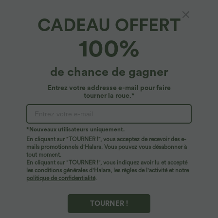
CADEAU OFFERT
Halara Flex™ Denim*
100%
Halara Flex™ Jean droit coloré taille basse
avec poches
$61.95 USD
de chance de gagner
Entrez votre addresse e-mail pour faire
tourner la roue.*
*Nouveaux utilisateurs uniquement.
En cliquant sur "TOURNER !", vous acceptez de recevoir des e-
mails promotionnels d'Halara. Vous pouvez vous désabonner à
tout moment.
En cliquant sur "TOURNER !", vous indiquez avoir lu et accepté
les conditions générales d'Halara
,
les règles de l'activité
et notre
politique de confidentialité
.
TOURNER !