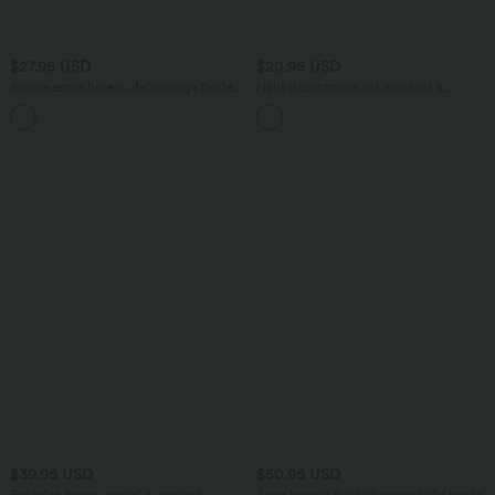
$27.95 USD
$20.95 USD
Blouse esprit bureau défroissage facile,
Haut décontracté col montant à
encolure bateau, manches longues,
manches longues avec fronces
fronces et lien côté
$39.95 USD
$50.95 USD
Pantalon baggy casual à imprimé
Jupe longue fluide froncée taille haute