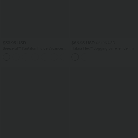
$33.95 USD
$56.95 USD
$61.95 USD
Breezeful™ Pantalon Fluide Vacances
Halara Flex™ Jogging barrel en denim
Séchage Rapide Taille Haute Croisée
taille mi-haute avec poches
+6
Poches Latérales Plissées Fente