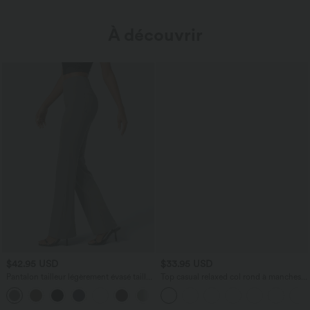
À découvrir
$42.95 USD
$33.95 USD
Pantalon tailleur légèrement évasé taille
Top casual relaxed col rond à manches
haute avec poches arrière Halara Flex™
chauve-souris
+13