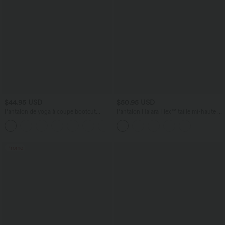
$44.95 USD
$50.95 USD
Pantalon de yoga à coupe bootcut
Pantalon Halara Flex™ taille mi-haute à
gainant taille haute avec poches Halara
cordon, effet rayé, coupe fuselée avec
+11
UltraSculpt™
poches
Promo