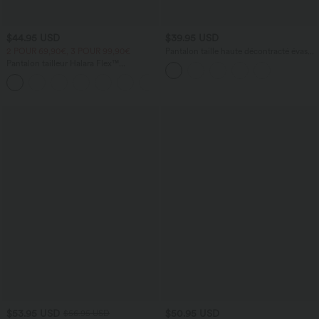
$44.95 USD
$39.95 USD
2 POUR 69,90€, 3 POUR 99,90€
Pantalon taille haute décontracté évasé
côtelé gainant
Pantalon tailleur Halara Flex™
DayStretch coupe droite taille haute
+23
avec poches
$53.95 USD
$50.95 USD
$56.95 USD