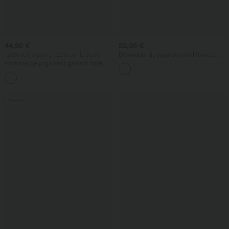
44,95 €
22,95 €
-20% sur le 2ème, -25% sur le 3ème
Débardeur de yoga col rond froncé,
tissu rafraîchissant - Protection UPF50+
Pantalon de yoga droit gainant taille
haute avec poches Halara UltraSculpt™
Promo