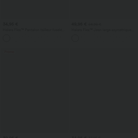
34,95 €
49,95 €
54,95 €
Halara Flex™ Pantalon tailleur fuselé
Halara Flex™ Jean large asymétrique
taille haute en tissu gaufré avec poches
taille basse avec bouton, fermeture
+8
éclair et poches multiples, délavé et
extensible en maille
Promo
39,95 €
34,95 €