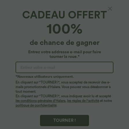
CADEAU OFFERT
100%
de chance de gagner
Entrez votre addresse e-mail pour faire
tourner la roue.*
29,95 €
24,95 €
34,95 €
27,95 €
Pantalon casual large fluide mélange lin
Blouse esprit bureau oversize
*Nouveaux utilisateurs uniquement.
taille haute avec cordon de serrage et
défroissage facile, col V et manches
En cliquant sur "TOURNER !", vous acceptez de recevoir des e-
+5
poches
courtes
mails promotionnels d'Halara. Vous pouvez vous désabonner à
tout moment.
En cliquant sur "TOURNER !", vous indiquez avoir lu et accepté
les conditions générales d'Halara
,
les règles de l'activité
et notre
politique de confidentialité
.
TOURNER !