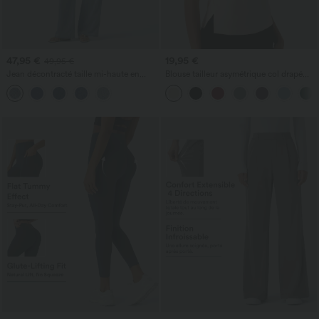
47,95 €
19,95 €
49,95 €
Jean décontracté taille mi-haute en
Blouse tailleur asymétrique col drapé
lyocell drapé avec cordon de serrage et
manches courtes avec fronces et ourlet
poches
fendu