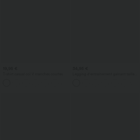
19,95 €
34,95 €
T-shirt casual col V manches courtes
Legging d'entraînement gainant taille
haute avec poches Halara UltraSculpt™
+9