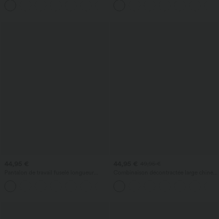
Poches Latérales
multiples
44,95 €
44,95 €
49,95 €
Pantalon de travail fuselé longueur
Combinaison décontractée large chinée
cheville taille haute Halara Flex™
froncée bretelles ajustables avec poches
+2
DayStretch avec poches
- Easy Peasy