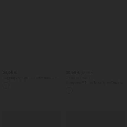
24,95 €
32,95 €
44,95 €
Legging yoga gainant effet push-up
Offres limitées ！
taille moyenne sans couture OneForm
Softlyzero™ Plush Robe Sport Dos Nu -
Seamless Flow
Édition Easy Peasy