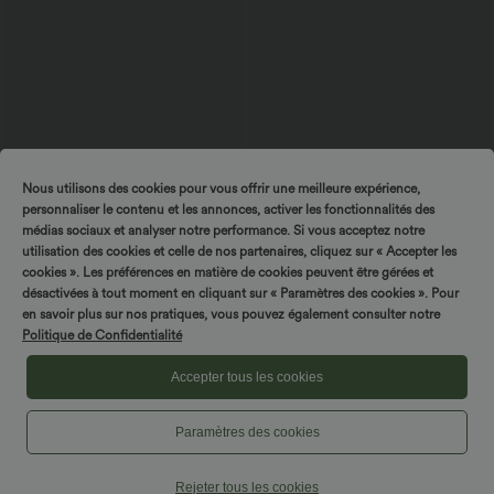
Nous utilisons des cookies pour vous offrir une meilleure expérience,
personnaliser le contenu et les annonces, activer les fonctionnalités des
32,95 €
29,95 €
34,95 €
34,95 €
médias sociaux et analyser notre performance. Si vous acceptez notre
Chemisier de travail à col en V avec plis
Pantalon en velours côtelé décontracté
et manches longues
taille moyenne avec poches latérales
utilisation des cookies et celle de nos partenaires, cliquez sur « Accepter les
cookies ». Les préférences en matière de cookies peuvent être gérées et
désactivées à tout moment en cliquant sur « Paramètres des cookies ». Pour
en savoir plus sur nos pratiques, vous pouvez également consulter notre
Politique de Confidentialité
Accepter tous les cookies
Paramètres des cookies
Rejeter tous les cookies