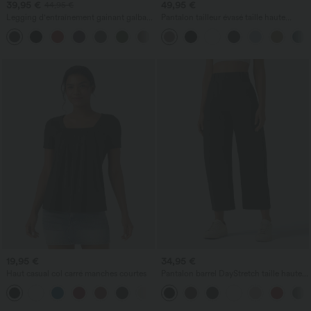
39,95 €
49,95 €
44,95 €
Legging d'entraînement gainant galbant
Pantalon tailleur évasé taille haute
taille haute avec effet scrunch et poches
Halara Flex™ DayStretch avec poches
+13
Halara UltraSculpt™
19,95 €
34,95 €
Haut casual col carré manches courtes
Pantalon barrel DayStretch taille haute
avec poches
+10