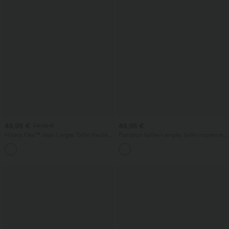
49,95 €
49,95 €
54,95 €
Halara Flex™ Jean Larges Taille Haute
Pantalon tailleur ample, taille moyenne,
Ourlet Roulotté Multiples Poches
coupe barrel, à poches
+1