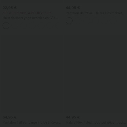
22,95 €
44,95 €
3 POUR 59,90€, 4 POUR 79,90€
Pantalon de travail Halara Flex™ droit,
taille mi-haute, avec poches
Haut de sport yoga oversize col V à
manches courtes effet frais InstantCool
+3
à séchage rapide
34,95 €
44,95 €
Pantalon Tailleur Large Fluide à Rayures,
Halara Flex™ Jean bootcut décontracté
Taille Haute, Bouton et Fermeture Éclair,
extensible délavé taille haute à poches