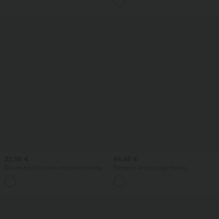
22,95 €
44,95 €
Blouse esprit bureau ample défroissage
Pantalon ample yoga Halara
facile, col V et manches chauve-souris
UltraSculpt™ taille haute gainant à
rayures color block avec poches