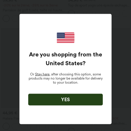
37,95 €
-20% sur le 2ème, -25% sur le 3ème
Top de sport yoga une épaule séchage
rapide ourlet arrondi asymétrique
Pantalon de golf fuselé, taille mi-haute,
manches longues avec trous pouces -
cordon, ourlet courbé, séchage rapide,
Brassière intégrée
+2
avec poches—UPF40+
Promo
Are you shopping from the
United States
?
Or
Stay here
, after choosing this option, some
products may no longer be available for delivery
to your location.
YES
44,95 €
39,95 €
Halara Flex™ Jean Large Casual Taille
2 POUR 69,90€, 3 POUR 99,90€
Haute Poches Multiples Tricot
Pull décontracté col bateau manches
+2
Extensible Délavé
chauve-souris