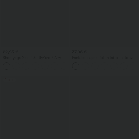
22,95 €
37,95 €
Short yoga 2-en-1 SoftlyZero™ Airy
Pantalon capri effet lin taille haute avec
effet frais InstantCool taille très haute
poches zippées
+20
12,5 cm avec poches, longueur allongée
Promo