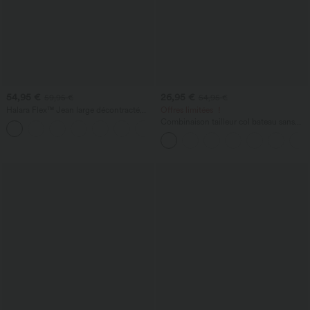
54,95 €
26,95 €
59,95 €
54,95 €
Halara Flex™ Jean large décontracté
Offres limitées ！
taille haute gainant avec poches
Combinaison tailleur col bateau sans
manches à rayures et nœuds sur les
côtés effet frais InstantCool avec
poches, accès facile Easy Peasy