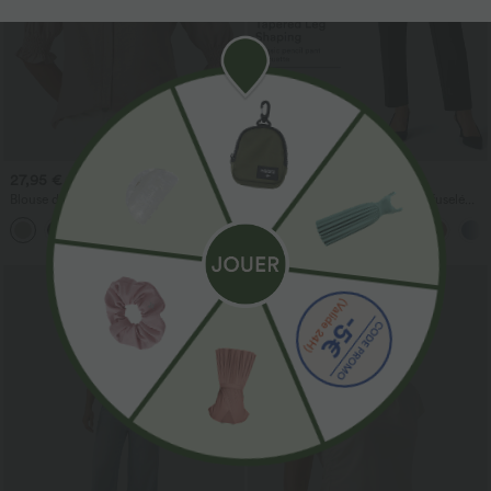
27,95 €
49,95 €
29,95 €
Blouse décontractée à col en V et
Pantalon tailleur Halara Flex™ fuselé
manches courtes bouffantes
uni, taille haute, avec poches