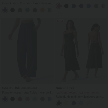
taille très haute avec poches et effet frais
Combinaison Casual Col en V Jambes
InstantCool 17,5 cm
Large Plissée Manches Courtes Poche
+5
Latérale Gaufrée Fluide
SALE
$33.95 USD
$44.95 USD
$39.95 USD
Pantalon casual large fluide mélange lin
-20% on the 2nd, -25% on the 3rd
taille haute avec cordon de serrage et
Robe fluide midi de villégiature sans
+5
poches
manches, encolure carrée, dos nu croisé,
fronces et soutien-gorge intégré