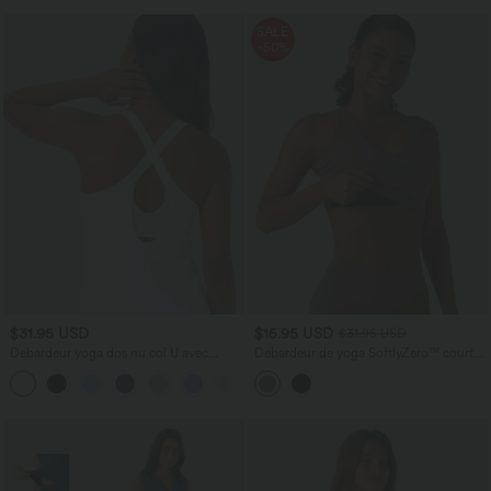
SALE
-50%
$31.95 USD
$15.95 USD
$31.95 USD
Débardeur yoga dos nu col U avec
Débardeur de yoga SoftlyZero™ court
bretelles croisées, ourlet arrondi et effet
col V dos nageur ourlet croisé avec
frais InstantCool, protection solaire
brassière intégrée effet frais InstantCool,
UPF50+
protection solaire UPF50+