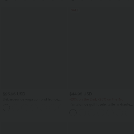
SALE
$25.95 USD
$44.95 USD
Débardeur de yoga col rond froncé,
-20% on the 2nd, -25% on the 3rd
tissu rafraîchissant - Protection UPF50+
Pantalon de golf fuselé, taille mi-haute,
+16
cordon, ourlet courbé, séchage rapide,
avec poches—UPF40+