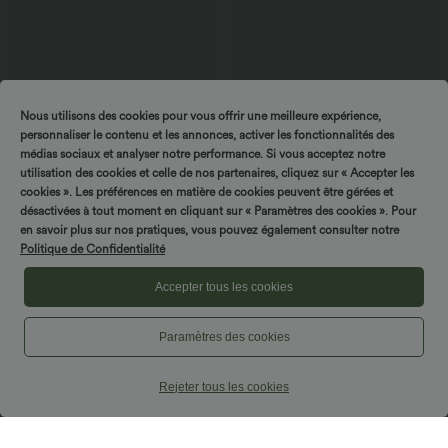
Nous utilisons des cookies pour vous offrir une meilleure expérience,
personnaliser le contenu et les annonces, activer les fonctionnalités des
médias sociaux et analyser notre performance. Si vous acceptez notre
$44.95 USD
$42.95 USD
utilisation des cookies et celle de nos partenaires, cliquez sur « Accepter les
Robe moulante SoftlyZero™ Airy fendue
cookies ». Les préférences en matière de cookies peuvent être gérées et
Pantalon capri effet lin taille haute avec
à effet frais InstantCool, brassière
poches zippées
désactivées à tout moment en cliquant sur « Paramètres des cookies ». Pour
+1
intégrée, dos nu croisé à lacets,
en savoir plus sur nos pratiques, vous pouvez également consulter notre
légèrement plissée pour invitée de
mariage et demoiselle d'honneur
Politique de Confidentialité
Accepter tous les cookies
Paramètres des cookies
Rejeter tous les cookies