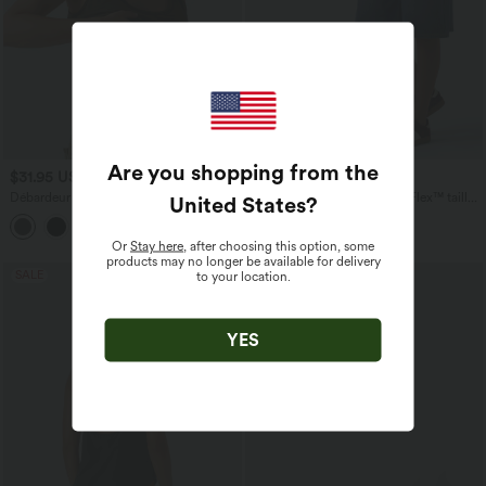
Are you shopping from the
$31.95 USD
$39.95 USD
$42.95 USD
Débardeur décontracté à col en U et
Short en jean ample Halara Flex™ taille
United States
?
brassière intégrée
haute croisé gainant décontracté avec
poches
Or
Stay here
, after choosing this option, some
products may no longer be available for delivery
SALE
to your location.
YES