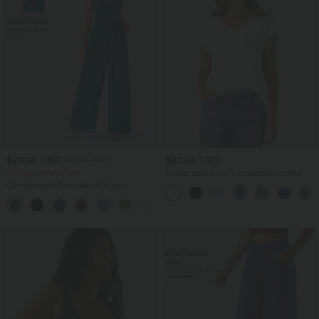
$29.95 USD
$22.95 USD
$61.95 USD
Limited-time offers!
T-shirt casual col V manches courtes
Combinaison froncée col V sans
manches avec poches - Easy Peasy
+7