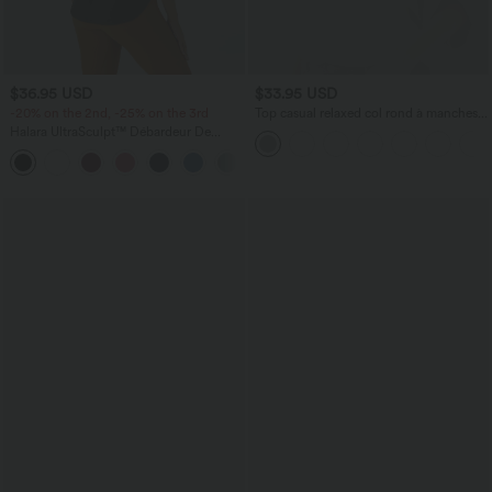
$36.95 USD
$33.95 USD
-20% on the 2nd, -25% on the 3rd
Top casual relaxed col rond à manches
chauve-souris
Halara UltraSculpt™ Débardeur De
Course à Col en U Dos Nu Ourlet
+11
Incurvé Croisé