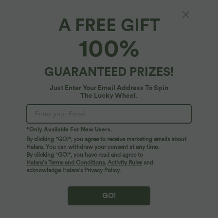
A FREE GIFT
100%
$36.95 USD
$17.95 USD
$44.95 USD
$39.95 USD
GUARANTEED PRIZES!
Pantalon taille haute coupe droite
Jupe de sport mini 2-en-1 fluide taille
DayStretch avec poches
mi-haute en mesh léopard avec poche
Just Enter Your Email Address To Spin
+23
The Lucky Wheel.
*Only Available For New Users.
By clicking "GO!", you agree to receive marketing emails about
Halara. You can withdraw your consent at any time.
By clicking "GO!", you have read and agree to
Halara’s Terms and Conditions
,
Activity Rules
and
acknowledge Halara’s Privacy Policy
.
GO!