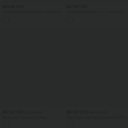
$39.95 USD
$27.95 USD
Pantalon barrel DayStretch taille haute
Caraco décontracté 2-en-1 froncé avec
avec poches
brassière intégrée bretelles réglables
+5
$27.95 USD
$56.95 USD
$31.95 USD
$61.95 USD
Blouse esprit bureau oversize
Jean baggy asymétrique Halara Flex™
défroissage facile, col V et manches
taille haute effet délavé avec poches
+1
courtes