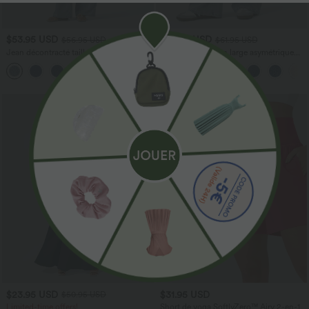
$53.95 USD
$56.95 USD
$56.95 USD
$61.95 USD
Jean décontracté taille mi-haute en
Halara Flex™ Jean large asymétrique
lyocell drapé avec cordon de serrage et
taille basse avec bouton, fermeture
poches
éclair et poches multiples, délavé et
extensible en maille
$23.95 USD
$31.95 USD
$50.95 USD
Limited-time offers!
Short de yoga SoftlyZero™ Airy 2-en-1