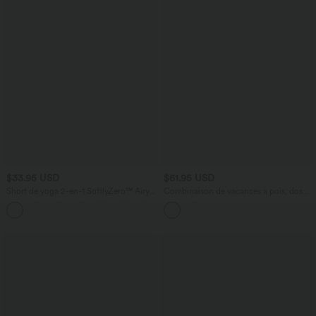
$33.95 USD
$61.95 USD
Short de yoga 2-en-1 SoftlyZero™ Airy
Combinaison de vacances à pois, dos
taille très haute effet frais InstantCool
nu halter, coussinets amovibles, poches
+10
22,8 cm avec poches
et accès facile Easy Peasy