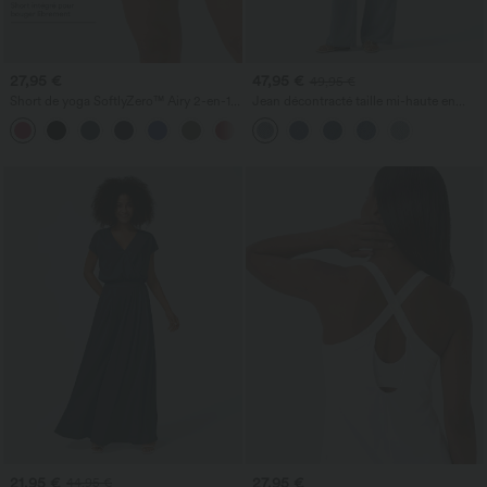
27,95 €
47,95 €
49,95 €
Short de yoga SoftlyZero™ Airy 2-en-1
Jean décontracté taille mi-haute en
taille très haute avec poches et effet frais
lyocell drapé avec cordon de serrage et
+23
InstantCool 17,5 cm
poches
21,95 €
27,95 €
44,95 €