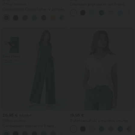
Offres limitées ！
Débardeur yoga dos nu col U avec
bretelles croisées, ourlet arrondi et effet
Combinaison Casual Col en V Jambes
frais InstantCool, protection solaire
Large Plissée Manches Courtes Poche
UPF50+
+5
Latérale Gaufrée Fluide
26,95 €
19,95 €
54,95 €
Offres limitées ！
T-shirt casual col V manches courtes
Combinaison froncée col V sans
manches avec poches - Easy Peasy
+7