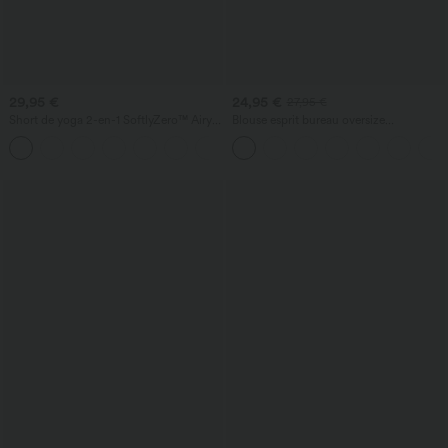
29,95 €
24,95 €
27,95 €
Short de yoga 2-en-1 SoftlyZero™ Airy
Blouse esprit bureau oversize
taille très haute effet frais InstantCool
défroissage facile, col V et manches
+10
22,8 cm avec poches
courtes