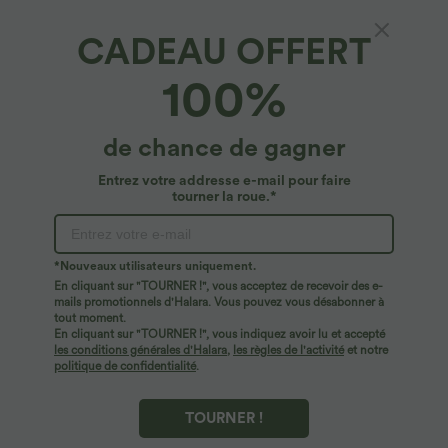
CADEAU OFFERT
100%
de chance de gagner
Entrez votre addresse e-mail pour faire
tourner la roue.*
*Nouveaux utilisateurs uniquement.
En cliquant sur "TOURNER !", vous acceptez de recevoir des e-
39,95 €
49,95 €
54,95 €
mails promotionnels d'Halara. Vous pouvez vous désabonner à
Robe longue fluide fendue avec poches
Jean Barrel 7/8 taille basse Halara Flex™
tout moment.
latérales, dos nu et effet torsadé
avec poches zippées
En cliquant sur "TOURNER !", vous indiquez avoir lu et accepté
+8
les conditions générales d'Halara
,
les règles de l'activité
et notre
politique de confidentialité
.
TOURNER !