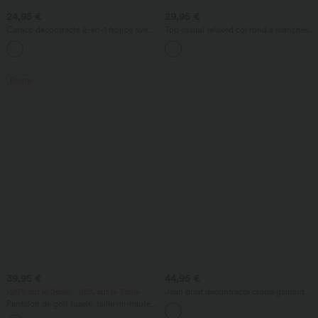
24,95 €
29,95 €
Caraco décontracté 2-en-1 froncé avec
Top casual relaxed col rond à manches
brassière intégrée bretelles réglables
chauve-souris
Promo
39,95 €
44,95 €
-20% sur le 2ème, -25% sur le 3ème
Jean droit décontracté croisé gainant
taille haute avec poches Halara Flex™
Pantalon de golf fuselé, taille mi-haute,
cordon, ourlet courbé, séchage rapide,