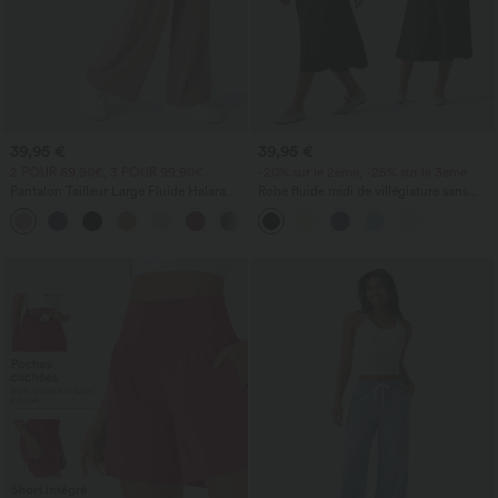
39,95 €
39,95 €
2 POUR 69,90€, 3 POUR 99,90€
-20% sur le 2ème, -25% sur le 3ème
Pantalon Tailleur Large Fluide Halara
Robe fluide midi de villégiature sans
Flex™ Gaufré Taille Haute Poches
manches, encolure carrée, dos nu croisé,
+21
Latérales
fronces et soutien-gorge intégré