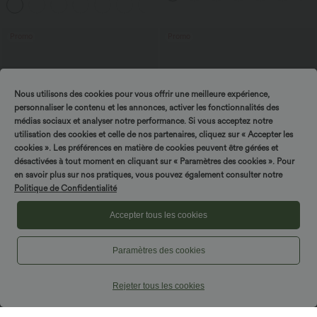
+2
avec poches—UPF40+
Promo
Promo
Nous utilisons des cookies pour vous offrir une meilleure expérience,
personnaliser le contenu et les annonces, activer les fonctionnalités des
médias sociaux et analyser notre performance. Si vous acceptez notre
utilisation des cookies et celle de nos partenaires, cliquez sur « Accepter les
cookies ». Les préférences en matière de cookies peuvent être gérées et
désactivées à tout moment en cliquant sur « Paramètres des cookies ». Pour
en savoir plus sur nos pratiques, vous pouvez également consulter notre
Politique de Confidentialité
Accepter tous les cookies
14,95 €
22,95 €
Offres bonus 12,95 €
Offres bonus 17,95 €
Paramètres des cookies
Short type boxer taille haute très
T-shirt décontracté col bateau manches
extensible et doux pour la détente
courtes coton
Rejeter tous les cookies