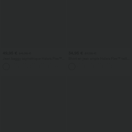
49,95 €
34,95 €
54,95 €
37,95 €
Jean baggy asymétrique Halara Flex™
Short en jean ample Halara Flex™ taille
taille haute effet délavé avec poches
haute croisé gainant décontracté avec
poches