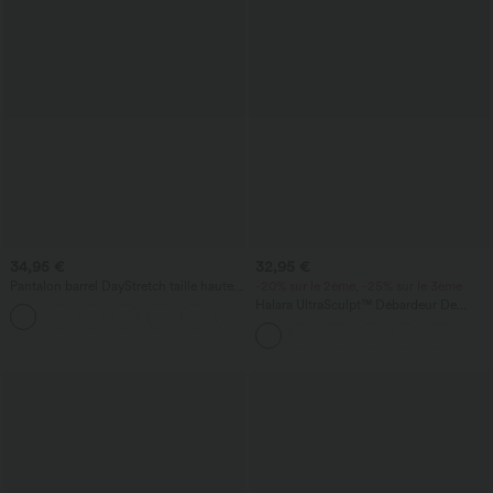
34,95 €
32,95 €
Pantalon barrel DayStretch taille haute
-20% sur le 2ème, -25% sur le 3ème
avec poches
Halara UltraSculpt™ Débardeur De
+5
Course à Col en U Dos Nu Ourlet
Incurvé Croisé