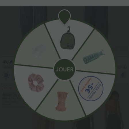
49,95 €
29,95 €
54,95 €
34,95 €
Halara Flex™ Jogging barrel en denim
Pantalon casual large fluide mélange lin
taille mi-haute avec poches
taille haute avec cordon de serrage et
poches
Promo
Promo