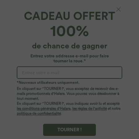
XS
(
32/34
)
S
(
34/36
)
M
(
38/40
)
CADEAU OFFERT
100%
L
(
42/44
)
XL
(
46
)
de chance de gagner
+ Ajouter au panier
Entrez votre addresse e-mail pour faire
tourner la roue.*
À découvrir
*Nouveaux utilisateurs uniquement.
En cliquant sur "TOURNER !", vous acceptez de recevoir des e-
mails promotionnels d'Halara. Vous pouvez vous désabonner à
tout moment.
En cliquant sur "TOURNER !", vous indiquez avoir lu et accepté
les conditions générales d'Halara
,
les règles de l'activité
et notre
politique de confidentialité
.
TOURNER !