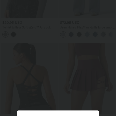
$20.95 USD
$72.95 USD
T-shirt tailleur SoftlyZero™ Airy col
Jean Halara Flex™ mi-taille large ample
échancré manches longues
délavé décontracté avec poches