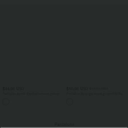
$44.95 USD
$50.95 USD
$56.95 USD
Pantalon évasé d'entraînement gainant
Pantalon de yoga évasé gainant taille
froncé taille haute DayStretch avec
haute avec dentelle contrastée et poche
poches
Halara UltraSculpt™
Pantalons