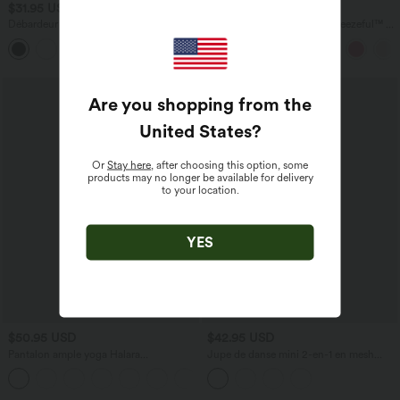
$31.95 USD
$33.95 USD
Débardeur de running croisé dos nu,
Jupe-short de danse mini Breezeful™ à
brassière intégrée — version longue —
taille haute, plissée, 2-en-1, avec poches
bonnets A à D
latérales et arrière, ourlet asymétrique et
séchage rapide
Are you shopping from the
United States
?
Or
Stay here
, after choosing this option, some
products may no longer be available for delivery
to your location.
YES
$50.95 USD
$42.95 USD
Pantalon ample yoga Halara
Jupe de danse mini 2-en-1 en mesh
UltraSculpt™ taille haute gainant à
respirant à volants et ourlet asymétrique
rayures color block avec poches
taille haute avec poches