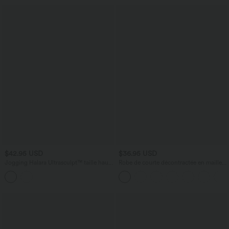
$42.95 USD
$36.95 USD
Jogging Halara Ultrasculpt™ taille haute
Robe de courte décontractée en maille
gainant ventre plat avec poches
côtelée à col montant et manches
longues