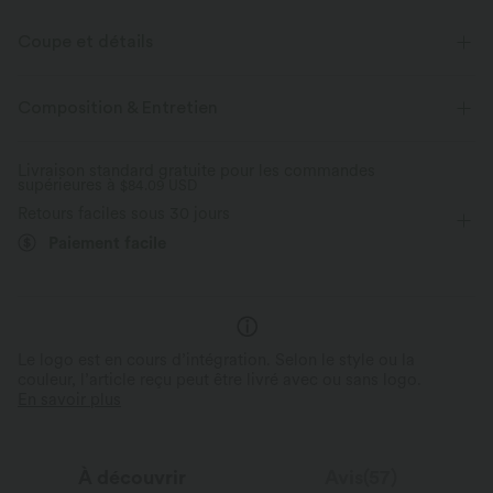
Coupe et détails
Pour : les mariages et les activités décontractées
Col V profond
Composition & Entretien
Plissé irrégulier
Fente
Enfilable
Midi
Livraison standard gratuite pour les commandes
supérieures à
Coupe cigarette
$84.09 USD
Manches longues
Élasticité moyenne
Retours faciles sous 30 jours
Élasticité quatre directions
Paiement facile
Le logo est en cours d’intégration. Selon le style ou la
couleur, l’article reçu peut être livré avec ou sans logo.
En savoir plus
À découvrir
Avis(57)