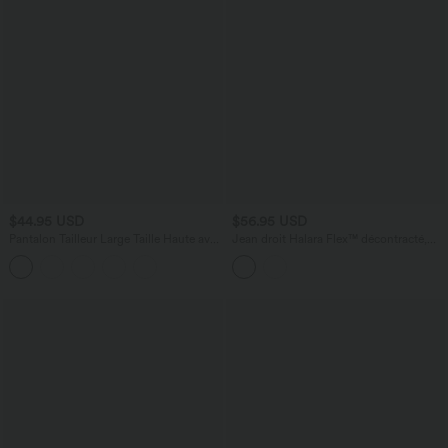
$44.95 USD
$56.95 USD
Pantalon Tailleur Large Taille Haute avec
Jean droit Halara Flex™ décontracté,
Bouton et Poches
taille haute, avec poches