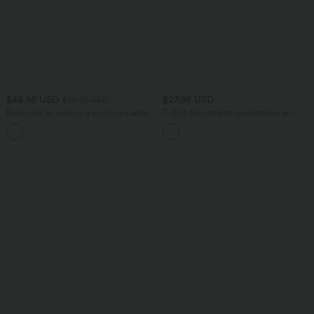
$48.95 USD
$27.95 USD
$59.95 USD
Robe midi en velours à encolure carrée,
T-shirt décontracté asymétrique en
style corset, laçage et fronces, avec
mélange de laine à une épaule et
coussinets amovibles
manches longues