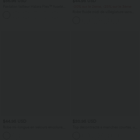
$56.95 USD
$44.95 USD
Pantalon tailleur Halara Flex™ fuselé
-20% sur le 2ème, -25% sur le 3ème
uni, taille haute, avec poches
Robe fluide midi de villégiature sans
+8
manches, encolure carrée, dos nu croisé,
fronces et soutien-gorge intégré
$44.95 USD
$20.95 USD
Robe mi-longue en velours encolure
Top décontracté à manches courtes, une
Queen Anne avec nœud devant et
épaule dénudée et fronces
volants à l'ourlet