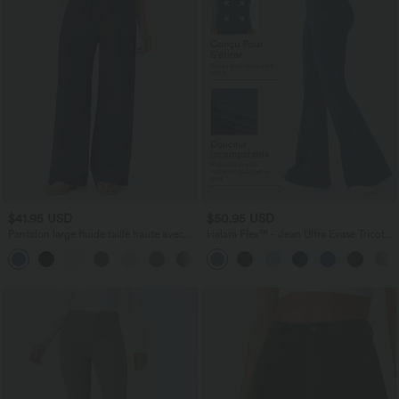
$41.95 USD
$50.95 USD
Pantalon large fluide taille haute avec
Halara Flex™ - Jean Ultra Evasé Tricot
cordon de serrage, poches latérales et
Extensible Lavé Poches Croisées Taille
+15
aspect lin
Haute