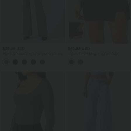
$39.95 USD
$42.95 USD
Pantalon tailleur taille moyenne Halara
Halara Flex™ Mini-Jupe en Jean
Flex™ avec poches
décontractée 2-en-1 moulante à taille
haute avec poches multiples, fente, effet
délavé et tissu extensible