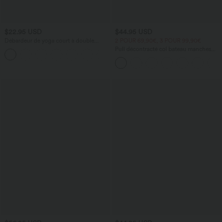
$22.95 USD
$44.95 USD
Débardeur de yoga court à double
2 POUR 69,90€, 3 POUR 99,90€
bretelles torsadées dos nu A-C
Pull décontracté col bateau manches
+7
chauve-souris