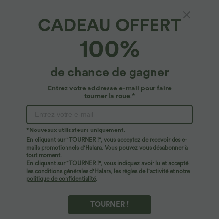
CADEAU OFFERT
ID de produit 02740190
100%
Coupe et détails
de chance de gagner
Entrez votre addresse e-mail pour faire
Pour : le travail, les trajets et les activités décontractées
Col V
Composition & Entretien
tourner la roue.*
Manches bouffantes
Enfilable
Ajusté
Livraison standard gratuite pour les commandes
supérieures à
Manches longues
$84.09 USD
Élasticité moyenne
*Nouveaux utilisateurs uniquement.
En cliquant sur "TOURNER !", vous acceptez de recevoir des e-
Retours faciles sous 30 jours
mails promotionnels d'Halara. Vous pouvez vous désabonner à
Élasticité quatre directions
Paiement facile
tout moment.
En cliquant sur "TOURNER !", vous indiquez avoir lu et accepté
les conditions générales d'Halara
,
les règles de l'activité
et notre
politique de confidentialité
.
TOURNER !
Le logo est en cours d’intégration. Selon le style ou la
couleur, l’article reçu peut être livré avec ou sans logo.