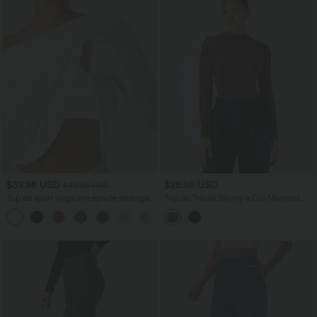
$39.95 USD
$25.95 USD
$42.95 USD
Top de sport yoga une épaule séchage
Top de Travail Skinny à Col Montant
rapide ourlet arrondi asymétrique
Manches Raglan Longues Mesh
+3
manches longues avec trous pouces -
Contrastés
Brassière intégrée