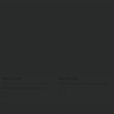
Promo
$44.95 USD
$42.95 USD
-20% sur le 2ème, -25% sur le 3ème
Pantalon large taille haute à rayures
avec ceinture et poches
Blazer tailleur ajusté à col rond,
manches longues avec boutons
décoratifs