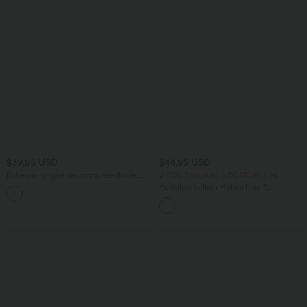
$39.95 USD
$44.95 USD
Robe mi-longue décontractée fluide
2 POUR 69,90€, 3 POUR 99,90€
Breezeful™ séchage rapide avec
Pantalon tailleur Halara Flex™
bretelles ajustables, boutons et poches
DayStretch coupe droite taille haute
multiples
avec poches