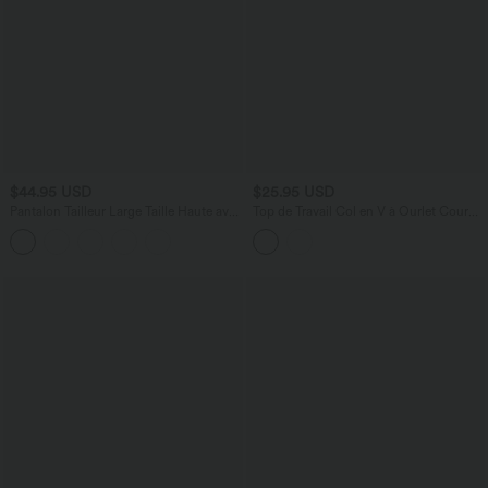
$44.95 USD
$25.95 USD
Pantalon Tailleur Large Taille Haute avec
Top de Travail Col en V à Ourlet Courbé
Bouton et Poches
et Manches 3/4