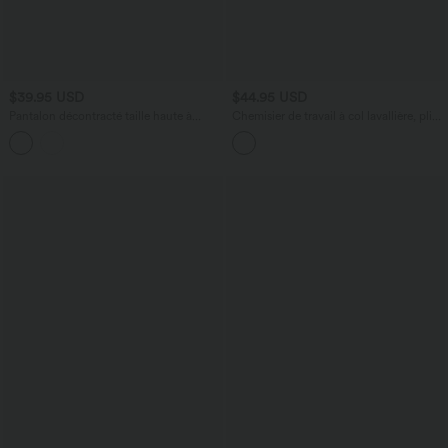
$39.95 USD
$44.95 USD
Pantalon décontracté taille haute à
Chemisier de travail à col lavallière, plis,
jambes larges en mélange de lin avec
manches longues et boutons
poches