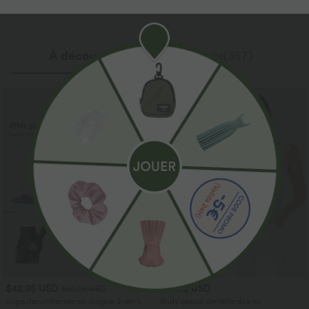
En savoir plus
À découvrir
Avis(357)
$42.95 USD
$27.95 USD
$50.95 USD
Jupe décontractée mi-longue 2-en-1
Body casual dentelle dos nu