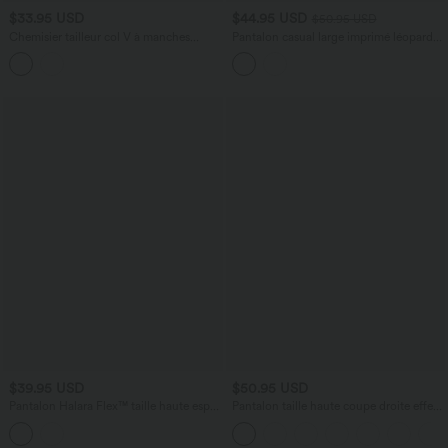
$33.95 USD
$44.95 USD
$50.95 USD
Chemisier tailleur col V à manches
Pantalon casual large imprimé léopard
courtes avec découpes
taille haute avec nœud devant et poches
$39.95 USD
$50.95 USD
Pantalon Halara Flex™ taille haute esprit
Pantalon taille haute coupe droite effet
bureau à motif chevrons avec poches
lin avec poches