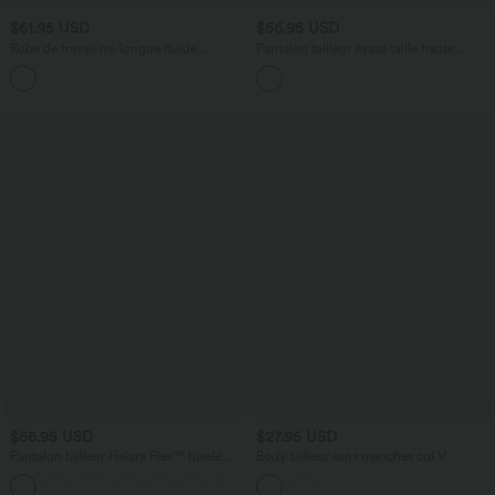
$61.95 USD
$56.95 USD
Robe de travail mi-longue fluide
Pantalon tailleur évasé taille haute
gainante à manches chauve-souris avec
Halara Flex™ DayStretch avec poches
poches
$56.95 USD
$27.95 USD
Pantalon tailleur Halara Flex™ fuselé
Body tailleur sans manches col V
uni, taille haute, avec poches
+8