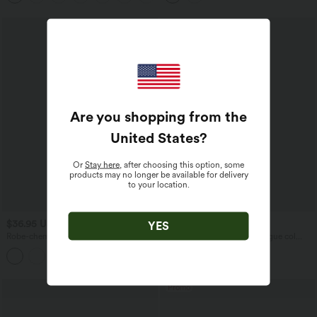
Are you shopping from the
United States
?
Or
Stay here
, after choosing this option, some
products may no longer be available for delivery
to your location.
$36.95 USD
$42.95 USD
YES
Robe-chemise décontractée à col,
Robe chemise casual mi-longue col
manches retroussables et ceinture
manches courtes ceinturée ourlet
arrondi avec fente et poches
Promo