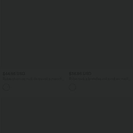
$44.95 USD
$36.95 USD
Robe-chemise midi de travail à manches
Robe midi à bretelles col rond en maille
courtes avec ceinture, ourlet arrondi et
côtelée
poches