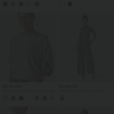
polaire tissu enduit gainante taille haute
avec fronces et ourlet arrondi
$33.95 USD
$56.95 USD
Top casual relaxed col rond à manches
Combinaison de soirée imprimée
chauve-souris
léopard dos nu sans manches ceinturée
+1
avec poches