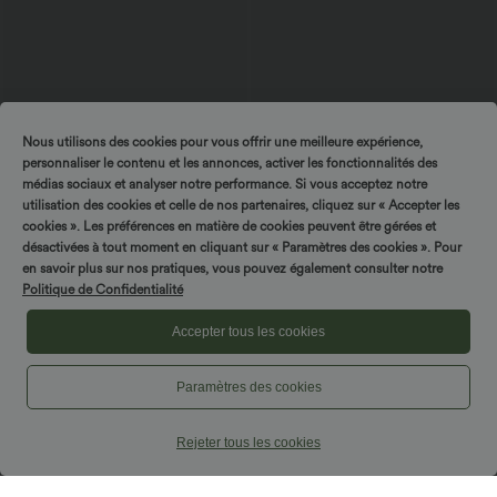
Nous utilisons des cookies pour vous offrir une meilleure expérience,
personnaliser le contenu et les annonces, activer les fonctionnalités des
médias sociaux et analyser notre performance. Si vous acceptez notre
$50.95 USD
$50.95 USD
utilisation des cookies et celle de nos partenaires, cliquez sur « Accepter les
Salopette en maille côtelée avec poches
Pantalon de travail Halara Flex™ paper
bag large taille haute, avec ceinture et
cookies ». Les préférences en matière de cookies peuvent être gérées et
poches
désactivées à tout moment en cliquant sur « Paramètres des cookies ». Pour
en savoir plus sur nos pratiques, vous pouvez également consulter notre
Politique de Confidentialité
Accepter tous les cookies
Paramètres des cookies
Rejeter tous les cookies