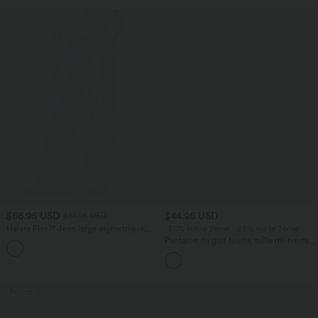
$56.95 USD
$44.95 USD
$61.95 USD
Halara Flex™ Jean large asymétrique
-20% sur le 2ème, -25% sur le 3ème
taille basse avec bouton, fermeture
Pantalon de golf fuselé, taille mi-haute,
+5
éclair et poches multiples, délavé et
cordon, ourlet courbé, séchage rapide,
extensible en maille
avec poches—UPF40+
Promo