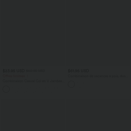
$23.95 USD
$61.95 USD
$50.95 USD
Offres limitées ！
Combinaison de vacances à pois, dos
nu halter, coussinets amovibles, poches
Combinaison Casual Col en V Jambes
et accès facile Easy Peasy
Large Plissée Manches Courtes Poche
+5
Latérale Gaufrée Fluide