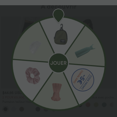
À découvrir
$44.95 USD
$44.95 USD
2 POUR 69,90€, 3 POUR 99,90€
Robe longue fluide fendue avec poches
latérales, dos nu et effet torsadé
Pantalon tailleur Halara Flex™
DayStretch coupe droite taille haute
+23
avec poches