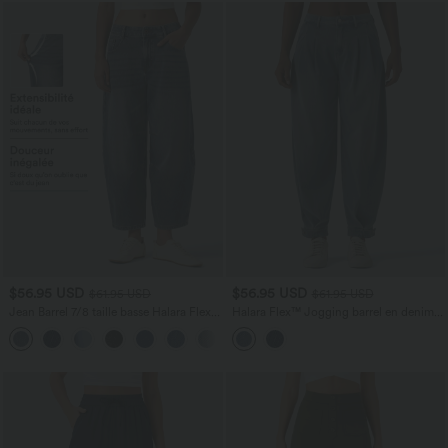
$56.95 USD
$56.95 USD
$61.95 USD
$61.95 USD
Jean Barrel 7/8 taille basse Halara Flex™
Halara Flex™ Jogging barrel en denim
avec poches zippées
taille mi-haute avec poches