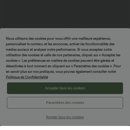
$29.95 USD
$39.95 USD
$61.95 USD
$42.95 USD
Offres limitées ！
Short en jean ample Halara Flex™ taille
Nous utilisons des cookies pour vous offrir une meilleure expérience,
haute croisé gainant décontracté avec
Combinaison froncée col V sans
poches
manches avec poches - Easy Peasy
personnaliser le contenu et les annonces, activer les fonctionnalités des
+7
médias sociaux et analyser notre performance. Si vous acceptez notre
utilisation des cookies et celle de nos partenaires, cliquez sur « Accepter les
cookies ». Les préférences en matière de cookies peuvent être gérées et
désactivées à tout moment en cliquant sur « Paramètres des cookies ». Pour
en savoir plus sur nos pratiques, vous pouvez également consulter notre
Politique de Confidentialité
Accepter tous les cookies
Paramètres des cookies
Rejeter tous les cookies