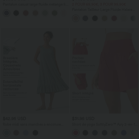
Pantalon casual large fluide mélange lin
2 POUR 69,90€, 3 POUR 99,90€
taille haute avec cordon de serrage et
Pantalon Tailleur Large Fluide Halara
+5
poches
Flex™ Gaufré Taille Haute Poches
Latérales
$42.95 USD
$31.95 USD
Robe midi sans manches à encolure
Short de yoga SoftlyZero™ Airy 2-en-1
arrondie avec coussinets amovibles et
taille très haute avec poches et effet frais
ourlet à volants
InstantCool 17,5 cm