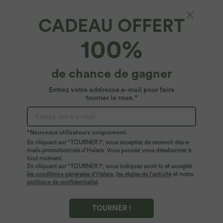
CADEAU OFFERT
100%
de chance de gagner
Entrez votre addresse e-mail pour faire
tourner la roue.*
Oops!
Nous ne semblons pas pouvoir trouver la page que
*Nouveaux utilisateurs uniquement.
vous recherchez.
En cliquant sur "TOURNER !", vous acceptez de recevoir des e-
mails promotionnels d'Halara. Vous pouvez vous désabonner à
tout moment.
Acheter plus
En cliquant sur "TOURNER !", vous indiquez avoir lu et accepté
les conditions générales d'Halara
,
les règles de l'activité
et notre
politique de confidentialité
.
TOURNER !