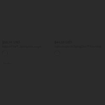
$50.95 USD
$44.95 USD
Halara Flex™ Jean barrel coupe
Robe moulante SoftlyZero™ Airy fendue
tonneau taille mi-haute avec poches
à effet frais InstantCool, brassière
intégrée, dos nu croisé à lacets,
légèrement plissée pour invitée de
mariage et demoiselle d'honneur
Promo