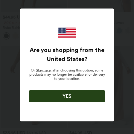
$44.95 USD
$31.95 USD
-20% sur le 2ème, -25% sur le 3ème
Débardeur yoga dos nu col U avec
bretelles croisées, ourlet arrondi et effet
Robe fluide midi de villégiature sans
frais InstantCool, protection solaire
manches, encolure carrée, dos nu croisé,
UPF50+
fronces et soutien-gorge intégré
Are you shopping from the
United States
?
Or
Stay here
, after choosing this option, some
products may no longer be available for delivery
to your location.
YES
$33.95 USD
$44.95 USD
$39.95 USD