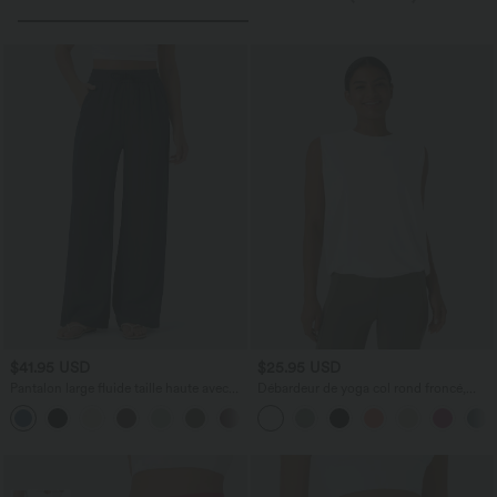
$41.95 USD
$25.95 USD
Pantalon large fluide taille haute avec
Débardeur de yoga col rond froncé,
cordon de serrage, poches latérales et
tissu rafraîchissant - Protection UPF50+
+15
aspect lin