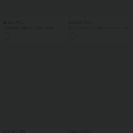
$27.95 USD
$20.95 USD
Débardeur yoga court SoftlyZero™
Haut décontracté col V sans manches
Plush à découpes A-C
avec boutons décoratifs
+6
$33.95 USD
$44.95 USD