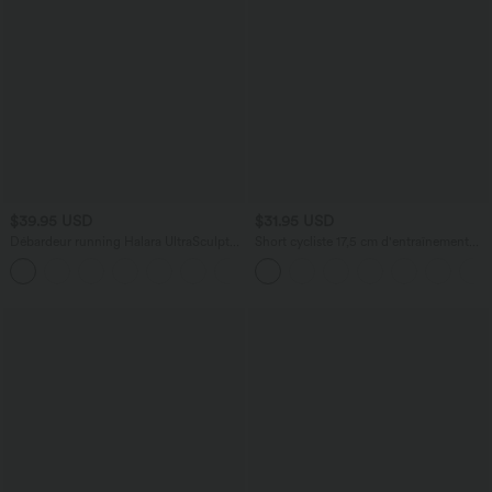
$39.95 USD
$31.95 USD
Débardeur running Halara UltraSculpt™
Short cycliste 17,5 cm d'entraînement
col rond dos croisé bonnets E-G
gainant taille haute avec poches Halara
+9
UltraSculpt™