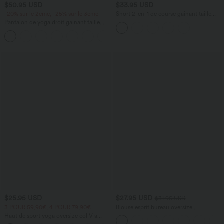
$50.95 USD
$33.95 USD
-20% sur le 2ème, -25% sur le 3ème
Short 2-en-1 de course gainant taille
haute avec points réfléchissants, ourlet
Pantalon de yoga droit gainant taille
croisé et séchage rapide 12,5 cm avec
haute avec poches Halara UltraSculpt™
poches SoftlyZero™
$25.95 USD
$27.95 USD
$31.95 USD
3 POUR 59,90€, 4 POUR 79,90€
Blouse esprit bureau oversize
défroissage facile, col V et manches
Haut de sport yoga oversize col V à
courtes
manches courtes effet frais InstantCool