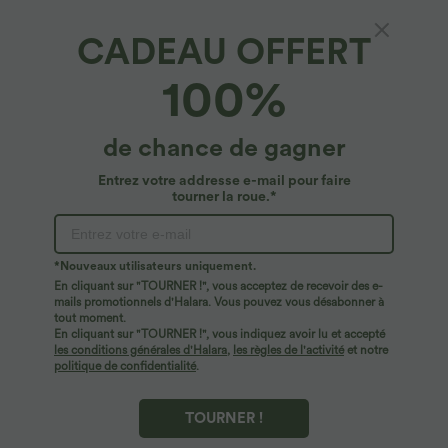
CADEAU OFFERT
SoftlyZero™ Airy*
100%
Short yoga 2-en-1 SoftlyZero™ Airy effet frais
InstantCool taille très haute 12,5 cm avec
poches, longueur allongée
4.8
(
24747
)
de chance de gagner
$25.95 USD
Entrez votre addresse e-mail pour faire
tourner la roue.*
*Nouveaux utilisateurs uniquement.
En cliquant sur "TOURNER !", vous acceptez de recevoir des e-
mails promotionnels d'Halara. Vous pouvez vous désabonner à
tout moment.
En cliquant sur "TOURNER !", vous indiquez avoir lu et accepté
les conditions générales d'Halara
,
les règles de l'activité
et notre
politique de confidentialité
.
TOURNER !