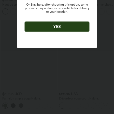
Or
Stay here
, after choosing this option, some
Haut de sport col rond manches courtes
Top casual relaxed col rond à manches
products may no longer be available for delivery
effet frais InstantCool avec fronces,
chauve-souris
+11
to your location.
protection solaire UPF50+
YES
$50.95 USD
$22.95 USD
Pantalon ample yoga Halara
Débardeur yoga court Halara
UltraSculpt™ taille haute gainant à
UltraSculpt™ double bretelles torsadé
rayures color block avec poches
dos nu