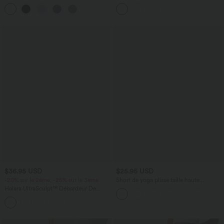
taille haute avec effet scrunch et poches
+9
Halara UltraSculpt™
$36.95 USD
$25.95 USD
-20% sur le 2ème, -25% sur le 3ème
Short de yoga plissé taille haute
élastique 12,5 cm avec cordon de
Halara UltraSculpt™ Débardeur De
serrage et poches
Course à Col en U Dos Nu Ourlet
+11
Incurvé Croisé