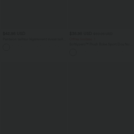
$42.95 USD
$35.95 USD
$50.95 USD
Pantalon tailleur légèrement évasé taille
Offres limitées ！
haute avec poches arrière Halara Flex™
Softlyzero™ Plush Robe Sport Dos Nu -
+13
Édition Easy Peasy