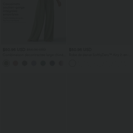
$50.95 USD
$50.95 USD
$56.95 USD
Combinaison décontractée large chinée
Robe de danse SoftlyZero™ Airy 2-en-1
froncée bretelles ajustables avec poches
effet frais InstantCool mini avec poches,
+10
- Easy Peasy
accès facile Easy Peasy, longueur
rallongée