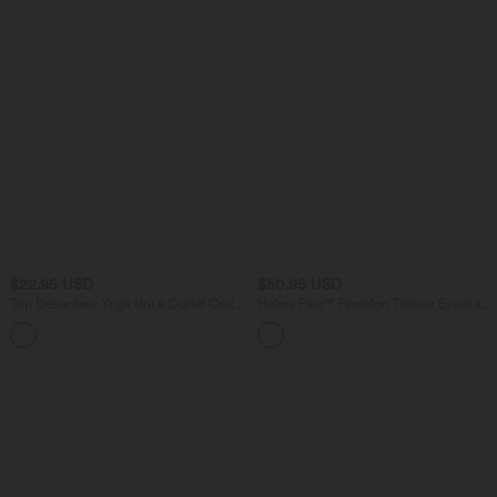
$22.95 USD
$50.95 USD
Top Débardeur Yoga Uni à Ourlet Croisé
Halara Flex™ Pantalon Tailleur Évasé à
et Découpe
Taille Haute Sculptant la Silhouette avec
+6
Poches Latérales Micro Waffle