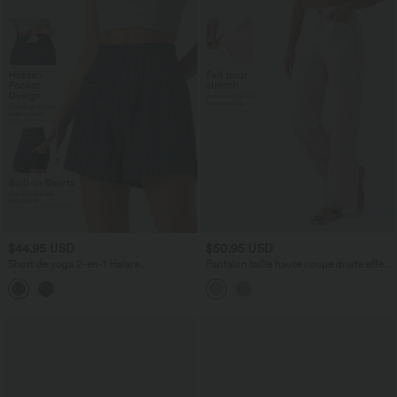
$44.95 USD
$50.95 USD
Short de yoga 2-en-1 Halara
Pantalon taille haute coupe droite effet
UltraSculpt™ taille très haute 12,5 cm à
lin avec poches
carreaux avec poches