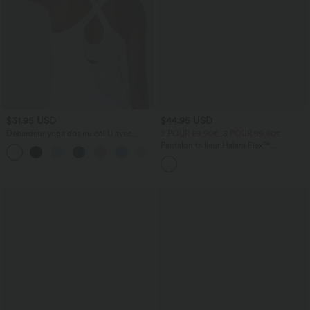
$31.95 USD
$44.95 USD
Débardeur yoga dos nu col U avec
2 POUR 69,90€, 3 POUR 99,90€
bretelles croisées, ourlet arrondi et effet
Pantalon tailleur Halara Flex™
frais InstantCool, protection solaire
DayStretch coupe droite taille haute
UPF50+
avec poches