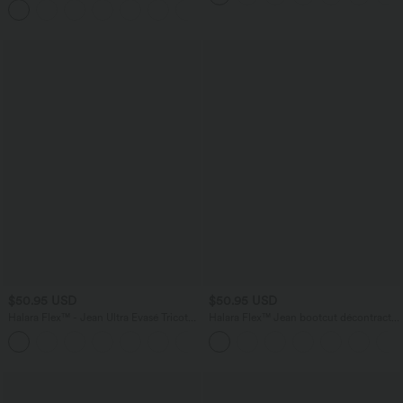
+3
à séchage rapide
$50.95 USD
$50.95 USD
Halara Flex™ - Jean Ultra Evasé Tricot
Halara Flex™ Jean bootcut décontracté
Extensible Lavé Poches Croisées Taille
extensible délavé taille haute à poches
+1
Haute
multiples