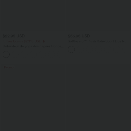
$22.95 USD
$56.95 USD
Offres bonus $20.13 USD
Softlyzero™ Plush Robe Sport Dos Nu
et Douce - Longue Plus - Édition Easy
Débardeur de yoga dos nageur froncé
Peasy
col rond
+2
Promo