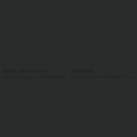
$39.95 USD
$33.95 USD
$42.95 USD
Top de sport yoga une épaule séchage
Short de yoga 2-en-1 SoftlyZero™ Airy
rapide ourlet arrondi asymétrique
taille très haute effet frais InstantCool
+3
manches longues avec trous pouces -
22,8 cm avec poches
Brassière intégrée