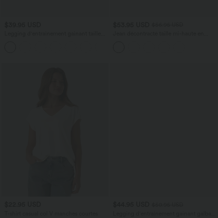
$39.95 USD
$53.95 USD
$56.95 USD
Legging d'entraînement gainant taille
Jean décontracté taille mi-haute en
haute avec poches Halara UltraSculpt™
lyocell drapé avec cordon de serrage et
+17
poches
$22.95 USD
$44.95 USD
$50.95 USD
T-shirt casual col V manches courtes
Legging d'entraînement gainant galbant