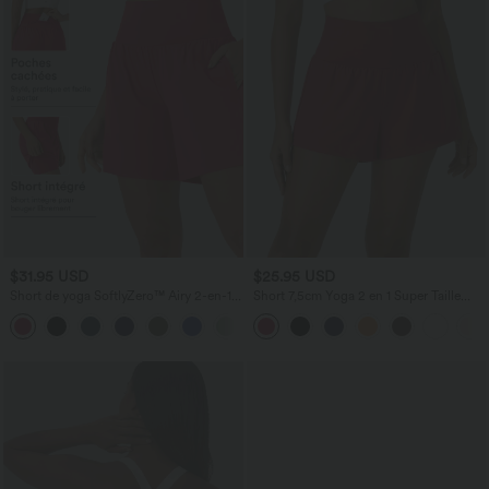
$31.95 USD
$25.95 USD
Short de yoga SoftlyZero™ Airy 2-en-1
Short 7,5cm Yoga 2 en 1 Super Taille
taille très haute avec poches et effet frais
Haute Poches Arrière Poches Cachées
+23
InstantCool 17,5 cm
Latérales