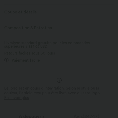
Sentez-vous comme flottant dans l'air avec notre tissu super doux qui
est frais au toucher.
Coupe et détails
Extensible dans les 4 sens
Tissu respirant
Short intégré
Taille plate
Poche arrière à la ceinture
Composition & Entretien
Poche latérale
Froncé
Enfilable
Fitness
Frais au toucher
Doux et lisse
Livraison standard gratuite pour les commandes
supérieures à
12,5 cm
$84.09 USD
Taille ultra haute
Haute élasticité
Évacue l’humidité
Retours faciles sous 30 jours
Élasticité quatre directions
Survêtement
Paiement facile
Le logo est en cours d’intégration. Selon le style ou la
couleur, l’article reçu peut être livré avec ou sans logo.
En savoir plus
À découvrir
Avis(24747)