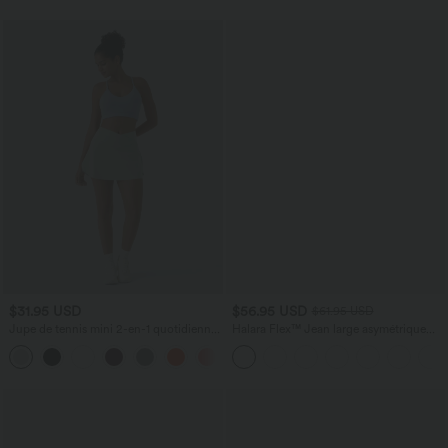
protection solaire UPF50+
$31.95 USD
$56.95 USD
$61.95 USD
Jupe de tennis mini 2-en-1 quotidienne
Halara Flex™ Jean large asymétrique
SoftlyZero™ Airy avec croisement,
taille basse avec bouton, fermeture
+25
poche latérale et effet frais InstantCool,
éclair et poches multiples, délavé et
Lucid, protection solaire UPF50+
extensible en maille