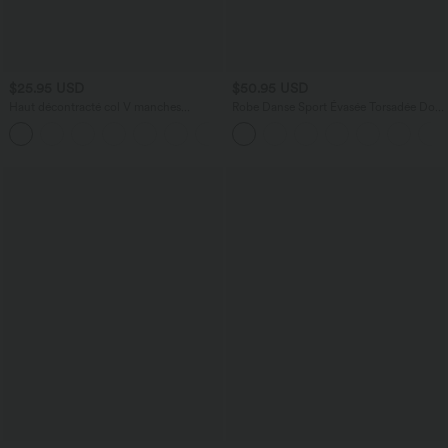
$25.95 USD
$50.95 USD
Haut décontracté col V manches
Robe Danse Sport Évasée Torsadée Dos
courtes froncé coupe décontractée
Nu Plus Longue Easy Peasy Édition
+1