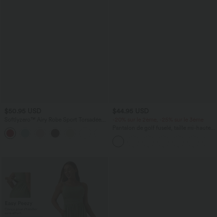
$50.95 USD
$44.95 USD
Softlyzero™ Airy Robe Sport Torsadée
-20% sur le 2ème, -25% sur le 3ème
Dos Nu Édition Easy Peasy
Pantalon de golf fuselé, taille mi-haute,
+18
cordon, ourlet courbé, séchage rapide,
avec poches—UPF40+