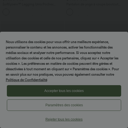
Softlyzero™ Legging Unis Poches
Pantalon de yoga à coupe bootcut
Croisées
gainant taille haute avec poches Halara
+16
UltraSculpt™
Nous utilisons des cookies pour vous offrir une meilleure expérience,
personnaliser le contenu et les annonces, activer les fonctionnalités des
médias sociaux et analyser notre performance. Si vous acceptez notre
utilisation des cookies et celle de nos partenaires, cliquez sur « Accepter les
cookies ». Les préférences en matière de cookies peuvent être gérées et
désactivées à tout moment en cliquant sur « Paramètres des cookies ». Pour
en savoir plus sur nos pratiques, vous pouvez également consulter notre
Politique de Confidentialité
Accepter tous les cookies
$25.95 USD
$31.95 USD
Paramètres des cookies
Short ample de yoga Breezeful™ 12,5
Short de yoga rayé 2-en-1 taille très
cm taille haute avec cordon de serrage,
haute 12,5 cm avec poches
empiècements en mesh contrastant,
Rejeter tous les cookies
séchage rapide et poches