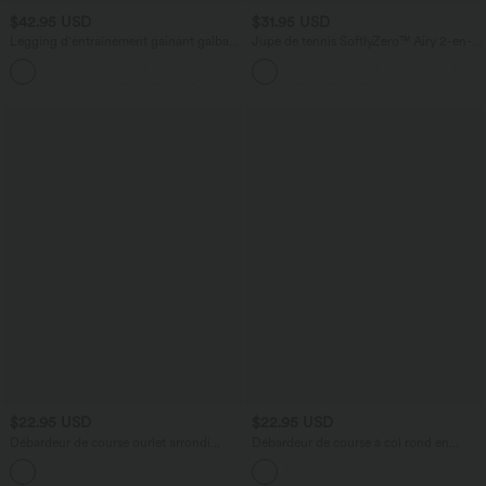
$42.95 USD
$31.95 USD
Legging d'entraînement gainant galbant
Jupe de tennis SoftlyZero™ Airy 2-en-1
taille haute avec poches Halara
avec poches latérales croisées effet frais
+15
UltraSculpt™
InstantCool, Lucid, longueur allongée
$22.95 USD
$22.95 USD
Débardeur de course ourlet arrondi
Débardeur de course à col rond en
mesh contrastant
SoftlyZero™ Airy et mesh contrastant
respirant à effet frais InstantCool,