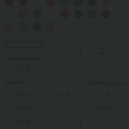
Entrejambe
12,5 cm
12,5 cm
7,5 cm
17,5 cm
22,8 cm
Taille
(FR)
Guide des tailles
XXS
(
30/32
)
XS
(
34
)
S
(
36
)
M
(
38/40
)
L
(
42
)
XL
(
44/46
)
XXL
(
48
)
1X
2X