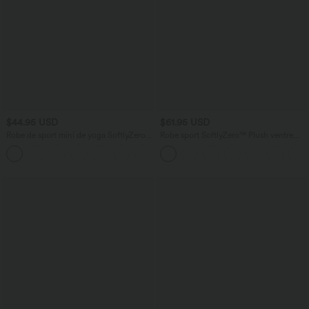
$44.95 USD
$61.95 USD
Robe de sport mini de yoga SoftlyZero™
Robe sport SoftlyZero™ Plush ventre
Airy 2-en-1 effet frais InstantCool col
plat avec poches – Édition Easy Peasy
+3
rond à manches courtes, demi-zip et
poches, accès facile Easy Peasy