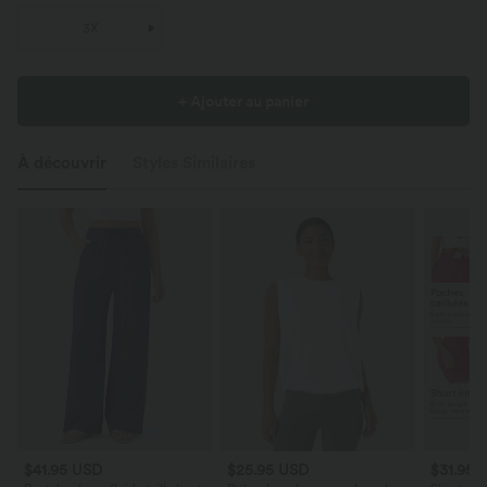
3X
+ Ajouter au panier
À découvrir
Styles Similaires
$41.95 USD
$25.95 USD
$31.95 