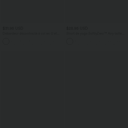
$31.95 USD
$25.95 USD
Débardeur décontracté à col en U et
Short de yoga SoftlyZero™ Airy taille
brassière intégrée
haute froncé effet frais InstantCool 7,5
cm avec poches