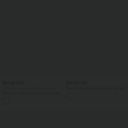
$50.95 USD
$31.95 USD
-20% sur le 2ème, -25% sur le 3ème
Short 12,5cm Running Fluide 2 en Taille
Mi-Haut Cordon de Serrage Mesh
Pantalon tailleur évasé taille mi-haute
Contrastant
Halara Flex™ DayStretch avec zip latéral
+12
et poches