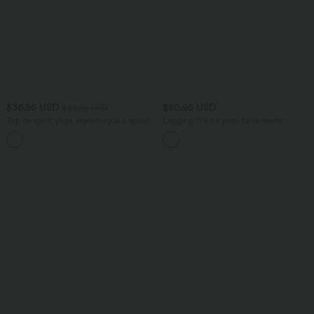
$36.95 USD
$50.95 USD
$39.95 USD
Top de sport yoga asymétrique à épaule
Legging 7/8 de yoga taille haute
dénudée manches courtes ourlet arrondi
gainant sculptant anti-roulottage Halara
et coupe asymétrique à séchage rapide
UltraSculpt™ avec poches
– Soutien-gorge intégré