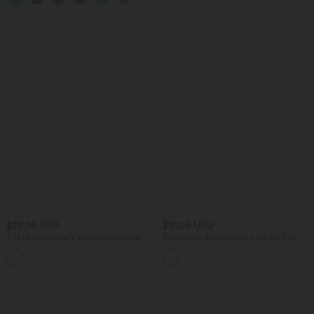
$22.95 USD
$31.95 USD
T-shirt casual col V manches courtes
Débardeur décontracté à col en U et
brassière intégrée
+9