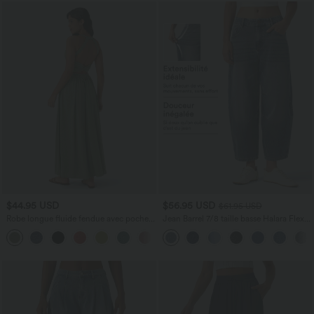
$44.95 USD
$56.95 USD
$61.95 USD
Robe longue fluide fendue avec poches
Jean Barrel 7/8 taille basse Halara Flex™
latérales, dos nu et effet torsadé
avec poches zippées
+8