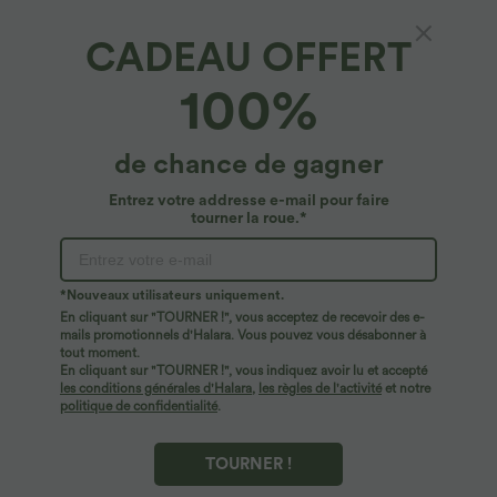
CADEAU OFFERT
100%
de chance de gagner
Entrez votre addresse e-mail pour faire
tourner la roue.*
Oops!
Nous ne semblons pas pouvoir trouver la page que
*Nouveaux utilisateurs uniquement.
vous recherchez.
En cliquant sur "TOURNER !", vous acceptez de recevoir des e-
mails promotionnels d'Halara. Vous pouvez vous désabonner à
tout moment.
Acheter plus
En cliquant sur "TOURNER !", vous indiquez avoir lu et accepté
les conditions générales d'Halara
,
les règles de l'activité
et notre
politique de confidentialité
.
TOURNER !