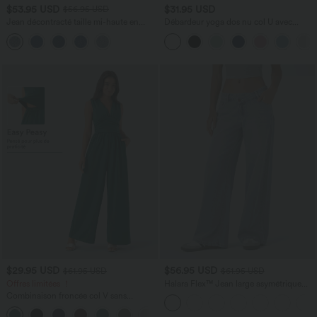
$53.95 USD
$31.95 USD
$56.95 USD
Jean décontracté taille mi-haute en
Débardeur yoga dos nu col U avec
lyocell drapé avec cordon de serrage et
bretelles croisées, ourlet arrondi et effet
poches
frais InstantCool, protection solaire
UPF50+
$29.95 USD
$56.95 USD
$61.95 USD
$61.95 USD
Offres limitées ！
Halara Flex™ Jean large asymétrique
taille basse avec bouton, fermeture
Combinaison froncée col V sans
éclair et poches multiples, délavé et
manches avec poches - Easy Peasy
extensible en maille
+7