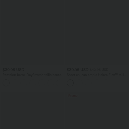
$39.95 USD
$39.95 USD
$42.95 USD
Pantalon barrel DayStretch taille haute
Short en jean ample Halara Flex™ taille
avec poches
haute croisé gainant décontracté avec
+5
poches
Promo