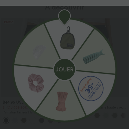
À découvrir
Promo
$44.95 USD
$41.95 USD
2 POUR 69,90€, 3 POUR 99,90€
Pantalon large fluide taille haute avec
cordon de serrage, poches latérales et
Pantalon tailleur Halara Flex™
aspect lin
DayStretch coupe droite taille haute
+23
avec poches