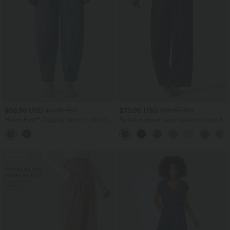
$56.95 USD
$33.95 USD
$61.95 USD
$39.95 USD
Halara Flex™ Jogging barrel en denim
Pantalon casual large fluide mélange lin
taille mi-haute avec poches
taille haute avec cordon de serrage et
poches
Promo