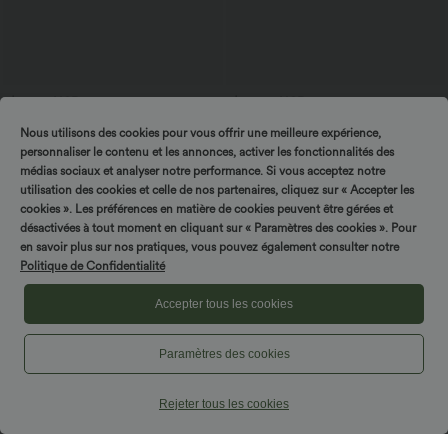
$16.95 USD
$33.95 USD
Offres bonus $14.52 USD
Top casual relaxed col rond à manches
Nous utilisons des cookies pour vous offrir une meilleure expérience,
chauve-souris
Short type boxer taille haute très
extensible et doux pour la détente
personnaliser le contenu et les annonces, activer les fonctionnalités des
médias sociaux et analyser notre performance. Si vous acceptez notre
utilisation des cookies et celle de nos partenaires, cliquez sur « Accepter les
cookies ». Les préférences en matière de cookies peuvent être gérées et
désactivées à tout moment en cliquant sur « Paramètres des cookies ». Pour
en savoir plus sur nos pratiques, vous pouvez également consulter notre
Politique de Confidentialité
Accepter tous les cookies
Paramètres des cookies
Rejeter tous les cookies