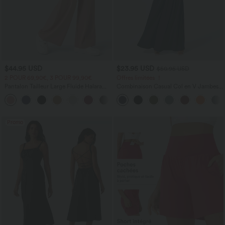
$44.95 USD
$23.95 USD
$50.95 USD
2 POUR 69,90€, 3 POUR 99,90€
Offres limitées ！
Pantalon Tailleur Large Fluide Halara
Combinaison Casual Col en V Jambes
Flex™ Gaufré Taille Haute Poches
Large Plissée Manches Courtes Poche
+21
Latérales
Latérale Gaufrée Fluide
Promo