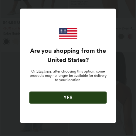
$44.95 USD
$31.95 USD
-20% sur le 2ème, -25% sur le 3ème
Short de yoga SoftlyZero™ Airy 2-en-1
taille très haute avec poches et effet frais
Robe fluide midi de villégiature sans
InstantCool 17,5 cm
manches, encolure carrée, dos nu croisé,
fronces et soutien-gorge intégré
Are you shopping from the
United States
?
Or
Stay here
, after choosing this option, some
products may no longer be available for delivery
to your location.
YES