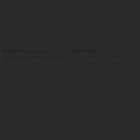
$56.95 USD
$36.95 USD
$61.95 USD
Jean baggy asymétrique Halara Flex™
-20% sur le 2ème, -25% sur le 3ème
taille haute effet délavé avec poches
Halara UltraSculpt™ Débardeur De
Course à Col en U Dos Nu Ourlet
Incurvé Croisé
Promo