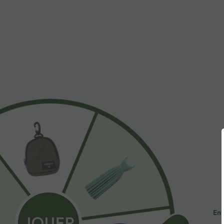
À découvrir
Styles Similaires
$44.95 USD
$25.95 USD
$50.95 USD
Legging d'entraînement
Haut de sport yoga court
S
gainant galbant taille haute
SoftlyZero™ QuickDry
A
+17
avec effet scrunch et poches
découpes manches longues
f
Halara UltraSculpt™
avec trous pour pouces
p
Ent