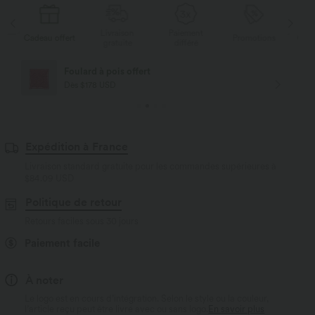
Livraison
Paiement
Li
rt
Promotions
Cadeau offert
gratuite
différé
g
Livraison offerte
Dès $84 USD d'achat
Expédition à France
Livraison standard gratuite pour les commandes supérieures à
$84.09 USD
Politique de retour
Retours faciles sous 30 jours
Paiement facile
À noter
Le logo est en cours d’intégration. Selon le style ou la couleur,
l’article reçu peut être livré avec ou sans logo.
En savoir plus