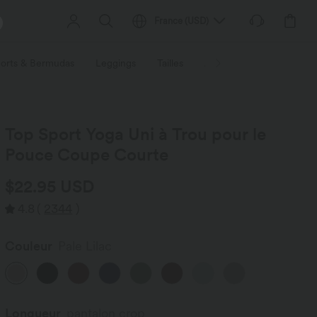
France
(
USD
)
orts & Bermudas
Leggings
Tailles
Activités / Utilités
Ti
Top Sport Yoga Uni à Trou pour le
Pouce Coupe Courte
$22.95 USD
4.8
(
2344
)
Couleur
Pale Lilac
Longueur
pantalon crop