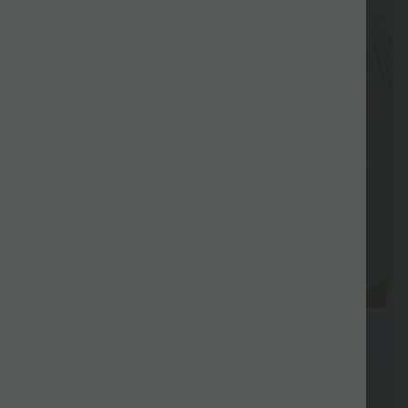
Livraison
Paiement
Cadeau offert
Promotions
Cadeau offe
gratuite
différé