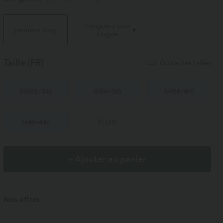
Longueur plus
pantalon crop
longue
Taille
(FR)
Guide des tailles
XS
(
32/34
)
S
(
34/36
)
M
(
38/40
)
L
(
42/44
)
XL
(
46
)
+ Ajouter au panier
Nos offres