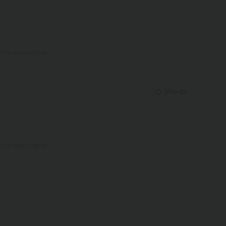
ir le texte original
Utile
(
0
)
ir le texte original