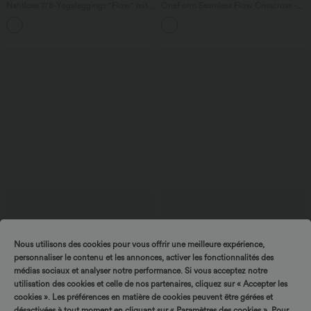
Nahtlose 7/8‑Yogaleggings "Flow" mit
OneForm Seamless Flow Crisscross -
hoher Taille, Bauchkontrolle und
rückenfreies Cropped-Yoga-Top mit
Po‑Lifting
tiefem V-Ausschnitt und integriertem
BH
Nous utilisons des cookies pour vous offrir une meilleure expérience,
27,95 €
32,95 €
personnaliser le contenu et les annonces, activer les fonctionnalités des
2-in-1 Mini-Trainingsrock mit Taschen,
Hoch geschnittene, geraffte, gepunktete
médias sociaux et analyser notre performance. Si vous acceptez notre
hohem Bund mit Bauchkontrolle und
Casual-Shorts 3'' mit Taschen
kontrastierendem Mesh
utilisation des cookies et celle de nos partenaires, cliquez sur « Accepter les
cookies ». Les préférences en matière de cookies peuvent être gérées et
désactivées à tout moment en cliquant sur « Paramètres des cookies ». Pour