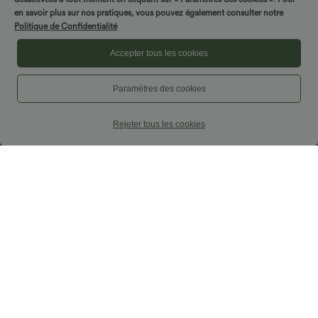
en savoir plus sur nos pratiques, vous pouvez également consulter notre
Politique de Confidentialité
Accepter tous les cookies
Paramètres des cookies
Rejeter tous les cookies
21,95 €
49,95 €
44,95 €
54,95 €
Angebote nur für kurze Zeit!
Halara Flex™ Hoch taillierte, lässige
Jeans mit Taschen, umgekrempeltem
Ärmelloses Midikleid mit
Saum, weitem Bein und verwaschenem
Herzausschnitt, überkreuzter
Finish
+2
Rückenbindung, lässig und fließend, mit
Taschen