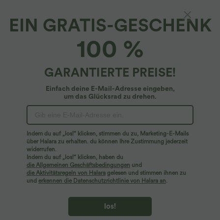
EIN GRATIS-GESCHENK
SoftlyZero™ QuickDry Hohe Taille
100 %
Bauchkontroll Abnehmbarer Schleifenrock
mit integrierter Formshorts
37,95 €
GARANTIERTE PREISE!
Einfach deine E-Mail-Adresse eingeben,
um das Glücksrad zu drehen.
Indem du auf „los!“ klicken, stimmen du zu, Marketing-E-Mails
über Halara zu erhalten. du können Ihre Zustimmung jederzeit
widerrufen.
Indem du auf „los!“ klicken, haben du
die Allgemeinen Geschäftsbedingungen
und
die Aktivitätsregeln von Halara
gelesen und stimmen ihnen zu
und
erkennen die Datenschutzrichtlinie von Halara an
.
los!