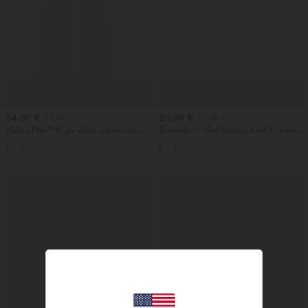
54,95 €
29,95 €
59,95 €
32,95 €
Halara Flex™ High-Waist-Jeans mit
Breezeful™ Mini-Tanzrock mit hohem
Taschen, vorgewaschen, lässig, mit
Bund, plissiert, 2-in-1, asymmetrischem
+2
weitem Bein
Saum, schnelltrocknend, mit Taschen –
längere Länge