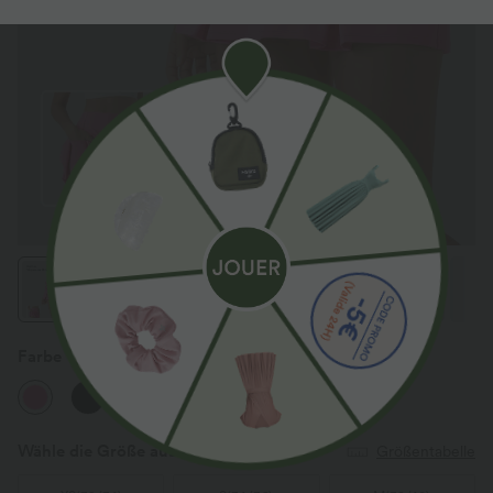
Farbe
Gorgeous Powder Pink
Wähle die Größe aus
(FR)
Größentabelle