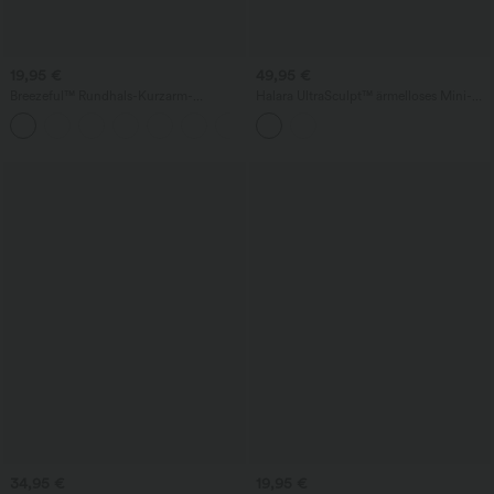
19,95 €
49,95 €
Breezeful™ Rundhals-Kurzarm-
Halara UltraSculpt™ ärmelloses Mini-
Arbeitstop mit Schlüsselloch-Rücken,
Golfkleid mit Stehkragen im
schnelltrocknend
Colorblock-Design und Taschen
34,95 €
19,95 €