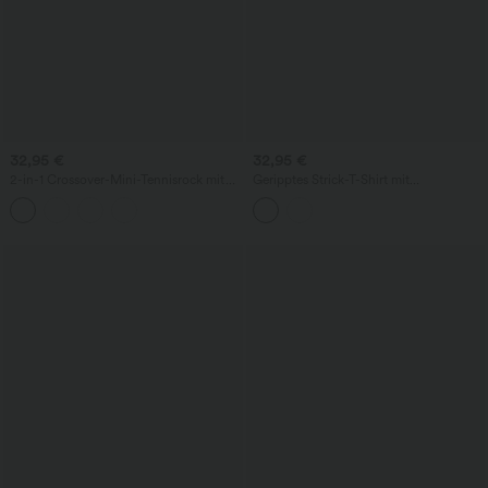
32,95 €
32,95 €
2-in-1 Crossover-Mini-Tennisrock mit
Geripptes Strick-T-Shirt mit
hoher Taille, Leopardenmuster und
Rundhalsausschnitt, Cut-out, kurzen
Taschen
Ärmeln und integriertem BH – lässig