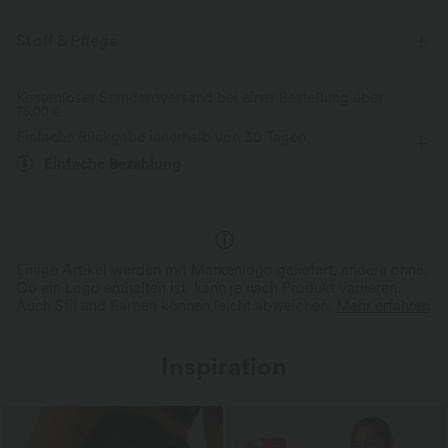
Für: Freizeitaktivitäten
Bauchkontrolle
Innenshorts
Stoff & Pflege
flacher Bund
Seitentasche
überziehen
Mini
Kostenloser Standardversand bei einer Bestellung über
75,00 €
mit hohem Bund
A-Linie
Mittlere Dehnung
Einfache Rückgabe innerhalb von 30 Tagen
Vier-Wege-Stretch
Einfache Bezahlung
Einige Artikel werden mit Markenlogo geliefert, andere ohne.
Ob ein Logo enthalten ist, kann je nach Produkt variieren.
Auch Stil und Farben können leicht abweichen.
Mehr erfahren
Inspiration