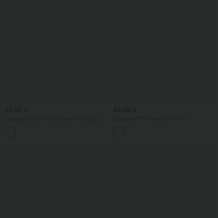
39,95 €
49,95 €
Lässiges Midi-Kleid für den Alltag-La
Breezeful™ V-Ausschnitt mit
Land
integriertem BH, Racerback, 2-in-1
+11
schnell­trocknendes Mini-Tennis-Active-
Kleid mit Taschen – Easy-Peezy-Edition