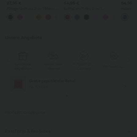
27,95 €
54,95 €
54,95 €
Alltags-Golfrock 2-in-1 Micro-
SoftlyZero™ Airy 2-in-1
Halara F
Mini mit hoher Taille und
InstantCool Mini-Tenniskleid
mit Tasch
+2
Taschen - Clarity
(Active) mit Tasche – Pocket-
lässig, m
Easy Peezy Edition
Unsere Angebote
Geschenk
Kostenloser
Aufgeschobene
beaktionen
Werbeaktionen
angeboten
Versand
Zahlung
Gratis gepunkteter Schal
Ab 159,00 €
PRODUKT ID: 02847454
Passform & Features