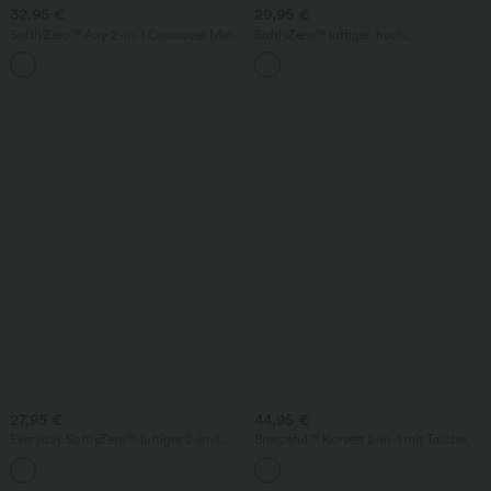
32,95 €
29,95 €
SoftlyZero™ Airy 2-in-1 Crossover Mini-
SoftlyZero™ luftiger, hoch
Golf-Rock mit hohem Bund,
geschnittener, bauchformender 2-in-1
Spitzenbesatz, InstantCool und Taschen
InstantCool Mini-Tennisrock mit
Taschen
27,95 €
44,95 €
Everyday SoftlyZero™ luftiger 2-in-1
Breezeful™ Korsett 2-in-1 mit Tasche,
InstantCool Tennisrock – Marvelous
Mini, schnelltrocknendes, luftig-
fließendes Pickleball-Sportkleid –
verlängerte Länge