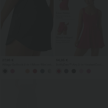
27,95 €
54,95 €
Alltags-Golfrock 2-in-1 Micro-Mini mit
SoftlyZero™ Airy 2-in-1 InstantCool
hoher Taille und Taschen - Clarity
Mini-Tenniskleid (Active) mit Tasche –
+2
Pocket-Easy Peezy Edition