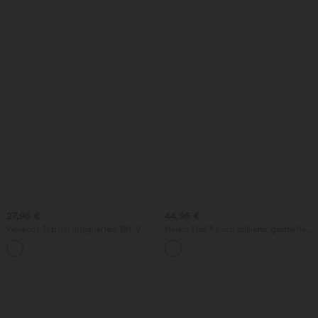
27,95 €
44,95 €
Workout-Top mit integriertem BH, V-
Halara Flex™ hoch taillierte, gestreifte
förmigem Rücken und glättender
Jeans mit weitem Bein, fließendem Fall,
Achselpartie
stonewashed-Look und Taschen