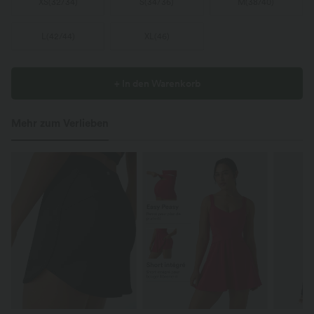
XS
(
32/34
)
S
(
34/36
)
M
(
38/40
)
L
(
42/44
)
XL
(
46
)
+ In den Warenkorb
Mehr zum Verlieben