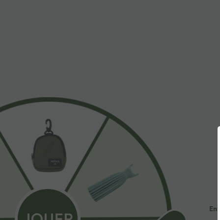
À découvrir
Styles Similaires
$31.95 USD
$27.95 USD
Legging 7/8 de yoga de
Jupe de tennis mini de
S
maternité Softlyzero™ à taille
grossesse 2-en-1 taille très
d
très haute - Protection
haute en SoftlyZero™ Airy à
p
UPF50+
effet frais InstantCool avec
poches, protection solaire
Ent
UPF50+