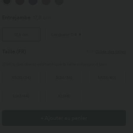
Entrejambe
17,5 cm
17,5 cm
Longueur 7/8
Taille
(FR)
Guide des tailles
98 % des clients estiment que la taille correspond bien.
XS
(
32/34
)
S
(
34/36
)
M
(
38/40
)
L
(
42/44
)
XL
(
46
)
+ Ajouter au panier