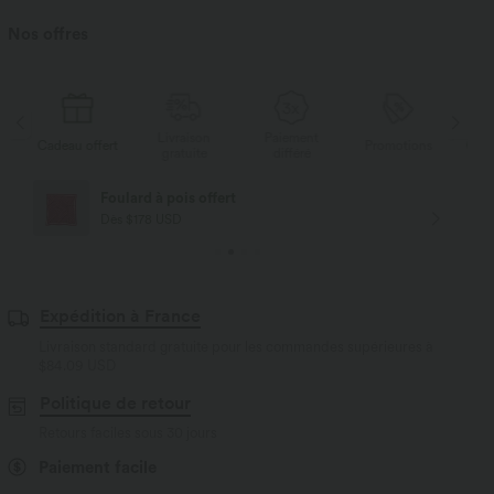
Nos offres
Livraison
Paiement
s
Cadeau offert
Promotions
Cade
gratuite
différé
Foulard à pois offert
Dès $178 USD
Expédition à France
Livraison standard gratuite pour les commandes supérieures à
$84.09 USD
Politique de retour
Retours faciles sous 30 jours
Paiement facile