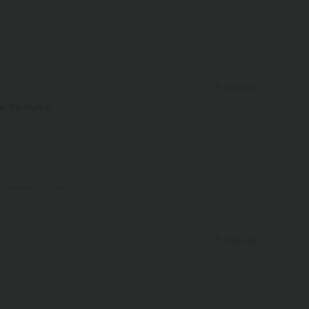
Utile
(
0
)
 Très léger et
ir le texte original
Utile
(
0
)