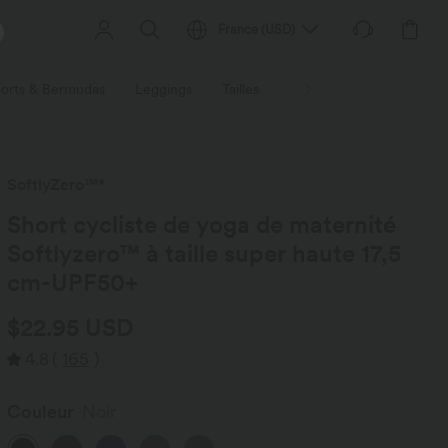
France
(
USD
)
orts & Bermudas
Leggings
Tailles
Activités / Utilités
Ti
SoftlyZero™*
Short cycliste de yoga de maternité
Softlyzero™ à taille super haute 17,5
cm-UPF50+
$22.95 USD
4.8
(
165
)
Couleur
Noir