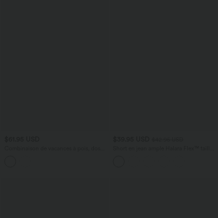
$61.95 USD
$39.95 USD
$42.95 USD
Combinaison de vacances à pois, dos
Short en jean ample Halara Flex™ taille
nu halter, coussinets amovibles, poches
haute croisé gainant décontracté avec
et accès facile Easy Peasy
poches