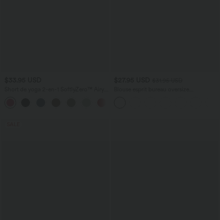
$33.95 USD
$27.95 USD
$31.95 USD
Short de yoga 2-en-1 SoftlyZero™ Airy
Blouse esprit bureau oversize
taille très haute effet frais InstantCool
défroissage facile, col V et manches
+10
22,8 cm avec poches
courtes
SALE