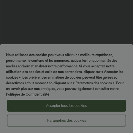
$44.95 USD
$42.95 USD
Breezeful™ Robe Mi-Longue Col en V
Pantalon tailleur légèrement évasé taille
Nous utilisons des cookies pour vous offrir une meilleure expérience,
Manches Courtes Poche Latérale Nouée
haute avec poches arrière Halara Flex™
+8
au Dos Séchage Rapide
personnaliser le contenu et les annonces, activer les fonctionnalités des
médias sociaux et analyser notre performance. Si vous acceptez notre
utilisation des cookies et celle de nos partenaires, cliquez sur « Accepter les
SALE
cookies ». Les préférences en matière de cookies peuvent être gérées et
désactivées à tout moment en cliquant sur « Paramètres des cookies ». Pour
en savoir plus sur nos pratiques, vous pouvez également consulter notre
Politique de Confidentialité
Accepter tous les cookies
Paramètres des cookies