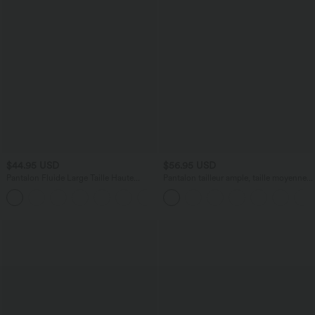
$44.95 USD
$56.95 USD
Pantalon Fluide Large Taille Haute
Pantalon tailleur ample, taille moyenne,
Poches Latérales Palazzo Solide Casual
coupe barrel, à poches
+5
Linen-Feel