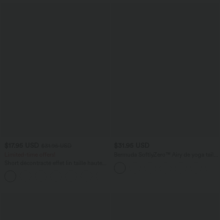
$17.95 USD
$31.95 USD
$31.95 USD
Limited-time offers!
Bermuda SoftlyZero™ Airy de yoga taille
haute avec poches multiples et effet
Short décontracté effet lin taille haute
frais InstantCool
avec cordon de serrage et poches
latérales