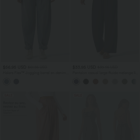
$56.95 USD
$33.95 USD
$61.95 USD
$39.95 USD
Halara Flex™ Jogging barrel en denim
Pantalon casual large fluide mélange lin
taille mi-haute avec poches
taille haute avec cordon de serrage et
poches
SALE
SALE