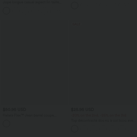
effet frais InstantCool taille très haute
Jupe longue casual aspect lin taille
12,5 cm avec poches, longueur allongée
haute avec cordon de serrage
SALE
$50.95 USD
$25.95 USD
Halara Flex™ Jean barrel coupe
-20% on the 2nd, -25% on the 3rd
tonneau taille mi-haute avec poches
Top décontracté dos nu à col licou avec
lien dans le dos