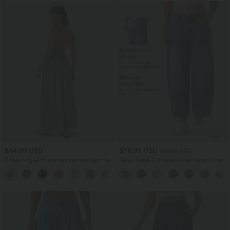
$44.95 USD
$56.95 USD
$61.95 USD
Robe longue fluide fendue avec poches
Jean Barrel 7/8 taille basse Halara Flex™
latérales, dos nu et effet torsadé
avec poches zippées
+8