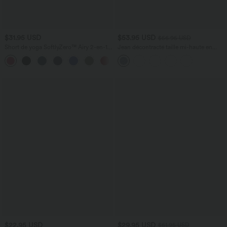
$31.95 USD
$53.95 USD
$56.95 USD
Short de yoga SoftlyZero™ Airy 2-en-1
Jean décontracté taille mi-haute en
taille très haute avec poches et effet frais
lyocell drapé avec cordon de serrage et
+23
InstantCool 17,5 cm
poches
$22.95 USD
$29.95 USD
$61.95 USD