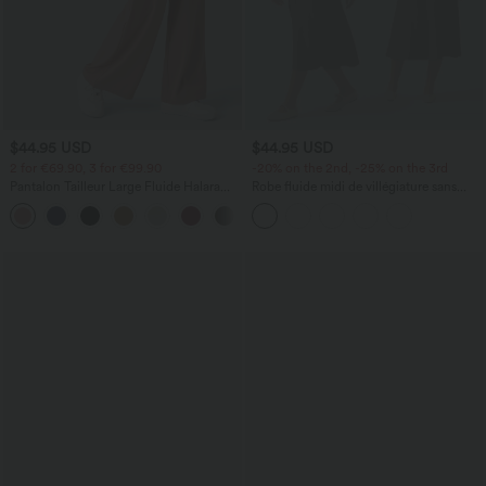
$44.95 USD
$44.95 USD
2 for €69.90, 3 for €99.90
-20% on the 2nd, -25% on the 3rd
Pantalon Tailleur Large Fluide Halara
Robe fluide midi de villégiature sans
Flex™ Gaufré Taille Haute Poches
manches, encolure carrée, dos nu croisé,
+21
Latérales
fronces et soutien-gorge intégré