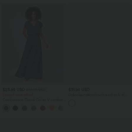
$23.95 USD
$31.95 USD
$50.95 USD
Limited-time offers!
Débardeur décontracté à col en U et
brassière intégrée
Combinaison Casual Col en V Jambes
Large Plissée Manches Courtes Poche
+5
Latérale Gaufrée Fluide