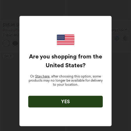
$25.95 USD
$56.95 USD
$61.95 USD
Bonus offers $20.13 USD
Jean baggy asymétrique Halara Flex™
taille haute effet délavé avec poches
T-shirt décontracté col bateau manches
courtes coton
Are you shopping from the
SALE
United States
?
Or
Stay here
, after choosing this option, some
products may no longer be available for delivery
to your location.
YES