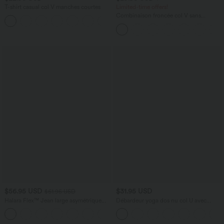
T-shirt casual col V manches courtes
Limited-time offers!
Combinaison froncée col V sans
+9
manches avec poches - Easy Peasy
$56.95 USD
$31.95 USD
$61.95 USD
Halara Flex™ Jean large asymétrique
Débardeur yoga dos nu col U avec
taille basse avec bouton, fermeture
bretelles croisées, ourlet arrondi et effet
+5
éclair et poches multiples, délavé et
frais InstantCool, protection solaire
extensible en maille
UPF50+