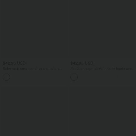
$42.95 USD
$42.95 USD
Robe midi sans manches à encolure
Pantalon capri effet lin taille haute avec
arrondie avec coussinets amovibles et
poches zippées
ourlet à volants