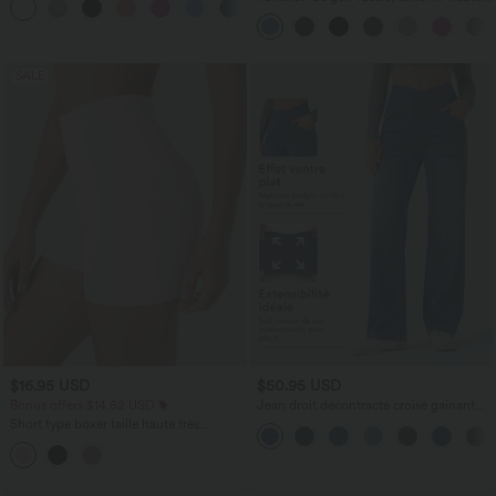
+16
cordon, ourlet courbé, séchage rapide,
avec poches—UPF40+
SALE
$16.95 USD
$50.95 USD
Bonus offers $14.52 USD
Jean droit décontracté croisé gainant
taille haute avec poches Halara Flex™
Short type boxer taille haute très
extensible et doux pour la détente