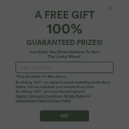
A FREE GIFT
100%
GUARANTEED PRIZES!
Just Enter Your Email Address To Spin
The Lucky Wheel.
Oops!
We can't seem to find the page you're looking for.
*Only Available For New Users.
By clicking "GO!", you agree to receive marketing emails about
Halara. You can withdraw your consent at any time.
By clicking "GO!", you have read and agree to
Shop More
Halara’s Terms and Conditions
,
Activity Rules
and
acknowledge Halara’s Privacy Policy
.
GO!