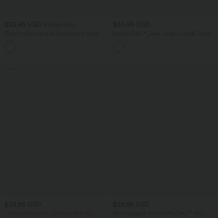
$33.95 USD
$50.95 USD
$36.95 USD
Short tailleur ample DayStretch taille
Halara Flex™ Jean Large Casual Taille
haute 17,5 cm avec poches
Haute Poches Multiples Tricot
+4
Extensible Délavé
SALE
$39.95 USD
$25.95 USD
-20% on the 2nd, -25% on the 3rd
Short yoga 2-en-1 SoftlyZero™ Airy