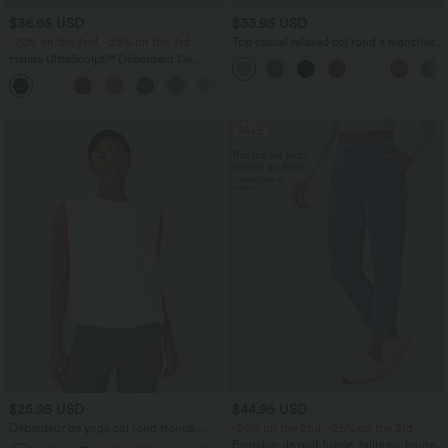
$36.95 USD
$33.95 USD
-20% on the 2nd, -25% on the 3rd
Top casual relaxed col rond à manches
chauve-souris
Halara UltraSculpt™ Débardeur De
Course à Col en U Dos Nu Ourlet
+11
Incurvé Croisé
SALE
$25.95 USD
$44.95 USD
Débardeur de yoga col rond froncé,
-20% on the 2nd, -25% on the 3rd
tissu rafraîchissant - Protection UPF50+
Pantalon de golf fuselé, taille mi-haute,