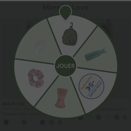
More To Love
SALE
$44.95 USD
$41.95 USD
2 for €69.90, 3 for €99.90
Pantalon large fluide taille haute avec
cordon de serrage, poches latérales et
Pantalon tailleur Halara Flex™
aspect lin
DayStretch coupe droite taille haute
+23
avec poches