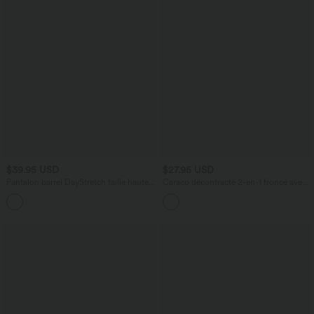
$39.95 USD
$27.95 USD
Pantalon barrel DayStretch taille haute
Caraco décontracté 2-en-1 froncé avec
avec poches
brassière intégrée bretelles réglables
+5