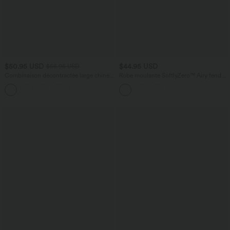
$50.95 USD
$44.95 USD
$56.95 USD
Combinaison décontractée large chinée
Robe moulante SoftlyZero™ Airy fendue
froncée bretelles ajustables avec poches
à effet frais InstantCool, brassière
+10
- Easy Peasy
intégrée, dos nu croisé à lacets,
légèrement plissée pour invitée de
mariage et demoiselle d'honneur