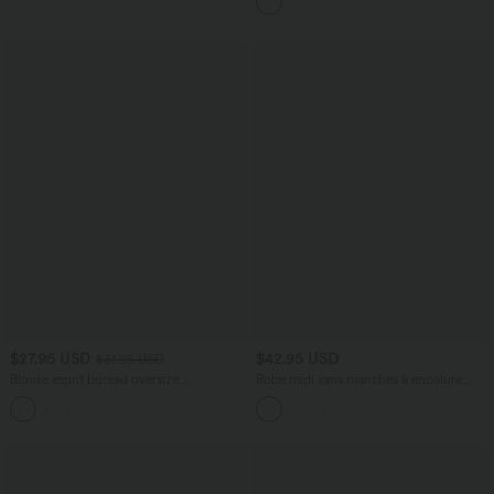
Incurvé Croisé
$27.95 USD
$42.95 USD
$31.95 USD
Blouse esprit bureau oversize
Robe midi sans manches à encolure
défroissage facile, col V et manches
arrondie avec coussinets amovibles et
+1
courtes
ourlet à volants