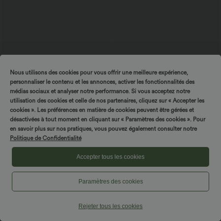
Nous utilisons des cookies pour vous offrir une meilleure expérience,
personnaliser le contenu et les annonces, activer les fonctionnalités des
médias sociaux et analyser notre performance. Si vous acceptez notre
$20.95 USD
$29.95 USD
$56.95 USD
utilisation des cookies et celle de nos partenaires, cliquez sur « Accepter les
Débardeur décontracté col carré
Offres limitées ！
cookies ». Les préférences en matière de cookies peuvent être gérées et
Combinaison décontractée dos nu avec
désactivées à tout moment en cliquant sur « Paramètres des cookies ». Pour
poches latérales
en savoir plus sur nos pratiques, vous pouvez également consulter notre
Politique de Confidentialité
Promo
Accepter tous les cookies
Paramètres des cookies
Rejeter tous les cookies