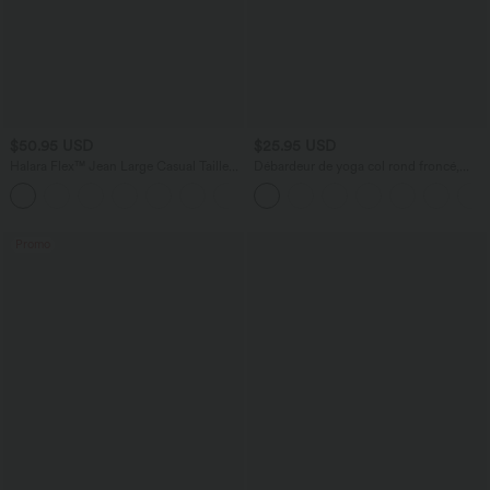
$50.95 USD
$25.95 USD
Halara Flex™ Jean Large Casual Taille
Débardeur de yoga col rond froncé,
Haute Poches Multiples Tricot
tissu rafraîchissant - Protection UPF50+
+2
Extensible Délavé
Promo