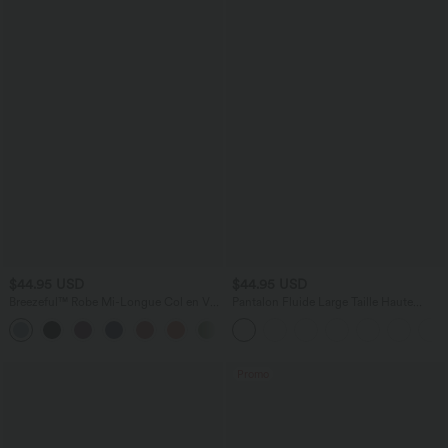
$44.95 USD
$44.95 USD
Breezeful™ Robe Mi-Longue Col en V
Pantalon Fluide Large Taille Haute
Manches Courtes Poche Latérale Nouée
Poches Latérales Palazzo Solide Casual
+8
au Dos Séchage Rapide
Linen-Feel
Promo