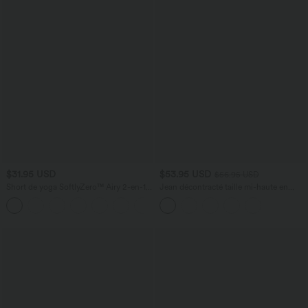
$31.95 USD
$53.95 USD
$56.95 USD
Short de yoga SoftlyZero™ Airy 2-en-1
Jean décontracté taille mi-haute en
taille très haute avec poches et effet frais
lyocell drapé avec cordon de serrage et
+23
InstantCool 17,5 cm
poches