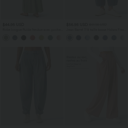
$44.95 USD
$56.95 USD
$61.95 USD
Robe longue fluide fendue avec poches
Jean Barrel 7/8 taille basse Halara Flex™
latérales, dos nu et effet torsadé
avec poches zippées
+8