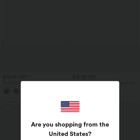
$39.95 USD
$42.95 USD
Pantalon barrel DayStretch taille haute
Pantalon capri effet lin taille haute avec
avec poches
poches zippées
+5
Promo
Are you shopping from the
United States
?