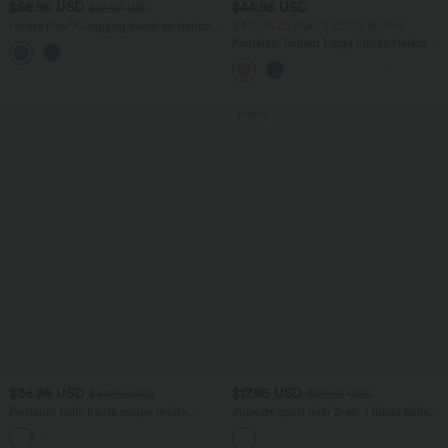
$56.95 USD
$44.95 USD
$61.95 USD
Halara Flex™ Jogging barrel en denim
2 POUR 69,90€, 3 POUR 99,90€
taille mi-haute avec poches
Pantalon Tailleur Large Fluide Halara
Flex™ Gaufré Taille Haute Poches
Latérales
Promo
$36.95 USD
$17.95 USD
$44.95 USD
$39.95 USD
Pantalon taille haute coupe droite
Jupe de sport mini 2-en-1 fluide taille
DayStretch avec poches
mi-haute en mesh léopard avec poche
+23