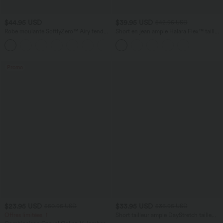
$44.95 USD
$39.95 USD
$42.95 USD
Robe moulante SoftlyZero™ Airy fendue
Short en jean ample Halara Flex™ taille
à effet frais InstantCool, brassière
haute croisé gainant décontracté avec
+1
intégrée, dos nu croisé à lacets,
poches
légèrement plissée pour invitée de
mariage et demoiselle d'honneur
Promo
$23.95 USD
$33.95 USD
$50.95 USD
$36.95 USD
Offres limitées ！
Short tailleur ample DayStretch taille
haute 17,5 cm avec poches