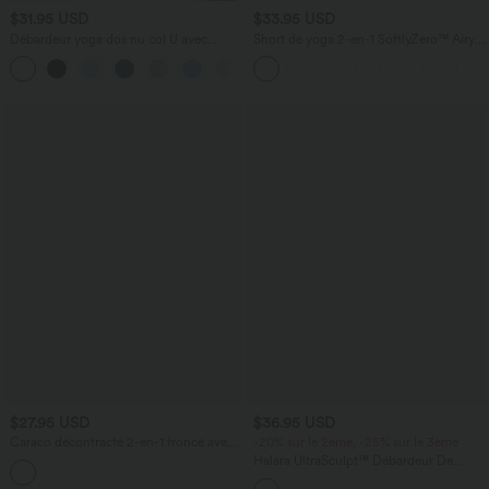
$31.95 USD
$33.95 USD
Débardeur yoga dos nu col U avec
Short de yoga 2-en-1 SoftlyZero™ Airy
bretelles croisées, ourlet arrondi et effet
taille très haute effet frais InstantCool
frais InstantCool, protection solaire
22,8 cm avec poches
UPF50+
$27.95 USD
$36.95 USD
Caraco décontracté 2-en-1 froncé avec
-20% sur le 2ème, -25% sur le 3ème
brassière intégrée bretelles réglables
Halara UltraSculpt™ Débardeur De
Course à Col en U Dos Nu Ourlet