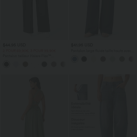
$44.95 USD
$41.95 USD
2 POUR 69,90€, 3 POUR 99,90€
Pantalon large fluide taille haute avec
cordon de serrage, poches latérales et
Pantalon tailleur Halara Flex™
aspect lin
DayStretch coupe droite taille haute
+23
avec poches