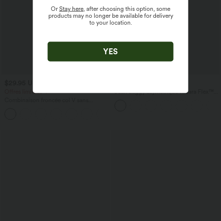
Or
Stay here
, after choosing this option, some
products may no longer be available for delivery
to your location.
YES
$29.95 USD
$56.95 USD
$61.95 USD
$61.95 USD
Offres limitées ！
Jean baggy asymétrique Halara Flex™
taille haute effet délavé avec poches
Combinaison froncée col V sans
manches avec poches - Easy Peasy
+7