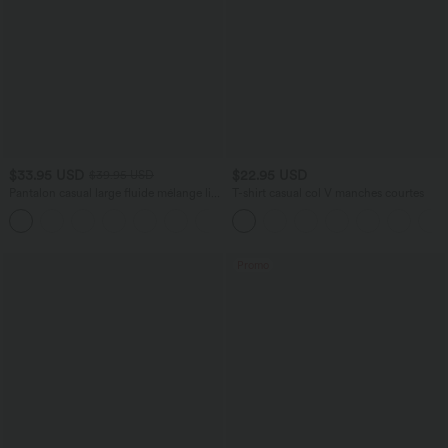
$33.95 USD
$22.95 USD
$39.95 USD
Pantalon casual large fluide mélange lin
T-shirt casual col V manches courtes
taille haute avec cordon de serrage et
+5
poches
Promo