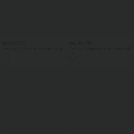
$22.95 USD
$42.95 USD
Haut casual col carré manches courtes
Pantalon tailleur légèrement évasé taille
haute avec poches arrière Halara Flex™
+10