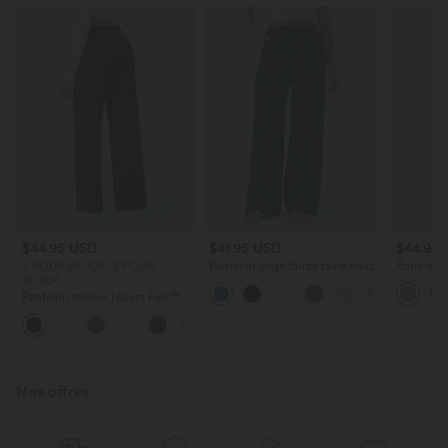
$44.95 USD
$41.95 USD
$44.95
2 POUR 69,90€, 3 POUR
Pantalon large fluide taille haute
Robe long
99,90€
avec cordon de serrage, poches
poches lat
latérales et aspect lin
torsadé
Pantalon tailleur Halara Flex™
DayStretch coupe droite taille
+23
haute avec poches
Nos offres