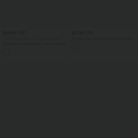
$44.95 USD
$61.95 USD
-20% sur le 2ème, -25% sur le 3ème
Combinaison de vacances à pois, dos
nu halter, coussinets amovibles, poches
Pantalon de golf fuselé, taille mi-haute,
et accès facile Easy Peasy
cordon, ourlet courbé, séchage rapide,
+2
avec poches—UPF40+