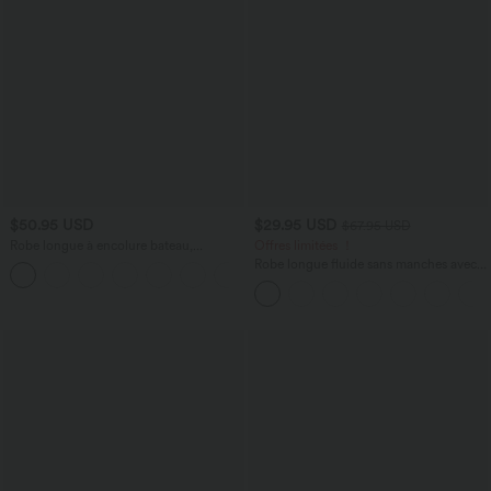
$50.95 USD
$29.95 USD
$67.95 USD
Robe longue à encolure bateau,
Offres limitées ！
bretelles asymétriques, côtés froncés et
Robe longue fluide sans manches avec
+4
poches
brassière intégrée (Bonnets E-G) et
poches