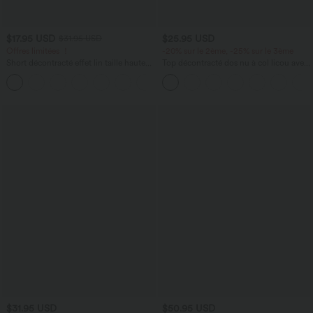
$17.95 USD
$25.95 USD
$31.95 USD
Offres limitées ！
-20% sur le 2ème, -25% sur le 3ème
Short décontracté effet lin taille haute
Top décontracté dos nu à col licou avec
avec cordon de serrage et poches
lien dans le dos
latérales
$31.95 USD
$50.95 USD