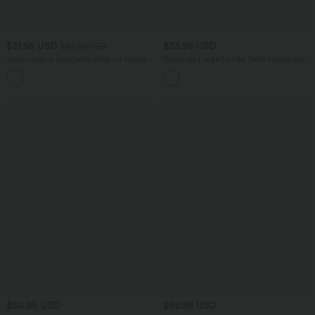
$31.95 USD
$33.95 USD
$33.95 USD
Jupe longue moulante taille mi-haute
Bermuda Large Fluide Taille Haute avec
avec nœud devant et fronces imprimé
Plis et Poches Latérales en Lin
floral/à rayures
Synthétique
$50.95 USD
$56.95 USD