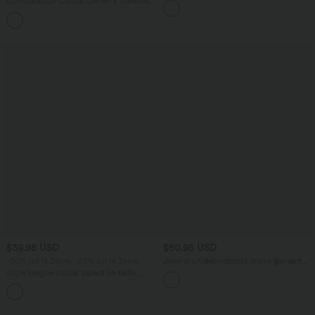
Combinaison Casual Col en V Jambes
Large Plissée Manches Courtes Poche
+5
Latérale Gaufrée Fluide
$39.95 USD
$50.95 USD
-20% sur le 2ème, -25% sur le 3ème
Jean droit décontracté croisé gainant
taille haute avec poches Halara Flex™
Jupe longue casual aspect lin taille
haute avec cordon de serrage