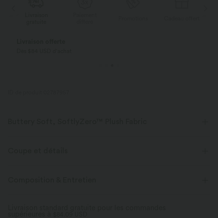
Paiement
Livraison
Promotions
Cadeau offert
différé
gratuite
Payez en plusieurs fois SANS FRAIS
Avec Klarna
ID de produit 02787957
Buttery Soft, SoftlyZero™ Plush Fabric
Buttery soft, four-way stretch, and moisture-wicking comfort for all-day
wear.
Coupe et détails
Toucher ultra doux
Extensible dans les 4 sens
Coupe ajustée
Soutien-gorge intégré
Dos échancré
Composition & Entretien
Col dégagé
Dos nu
Enfilable
Course à pied
Tissu respirant
Évacue l’humidité
Livraison standard gratuite pour les commandes
supérieures à
Longueur taille
$84.09 USD
Sans manches
Haute élasticité