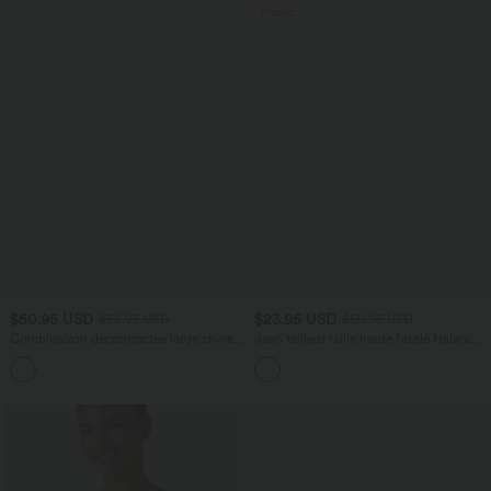
Promo
$50.95 USD
$23.95 USD
$56.95 USD
$50.95 USD
Combinaison décontractée large chinée
Jean tailleur taille haute fuselé Halara
froncée bretelles ajustables avec poches
Flex™ avec poches
+10
- Easy Peasy