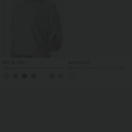
$33.95 USD
$25.95 USD
Top casual relaxed col rond à manches
Short yoga 2-en-1 SoftlyZero™ Airy
chauve-souris
effet frais InstantCool taille très haute
+1
12,5 cm avec poches, longueur allongée