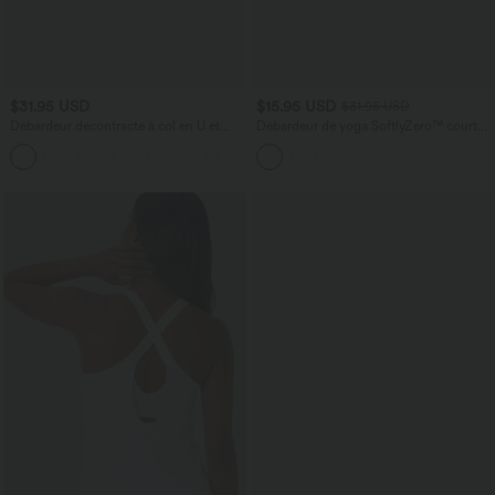
$31.95 USD
$15.95 USD
$31.95 USD
Débardeur décontracté à col en U et
Débardeur de yoga SoftlyZero™ court
brassière intégrée
col V dos nageur ourlet croisé avec
brassière intégrée effet frais InstantCool,
protection solaire UPF50+