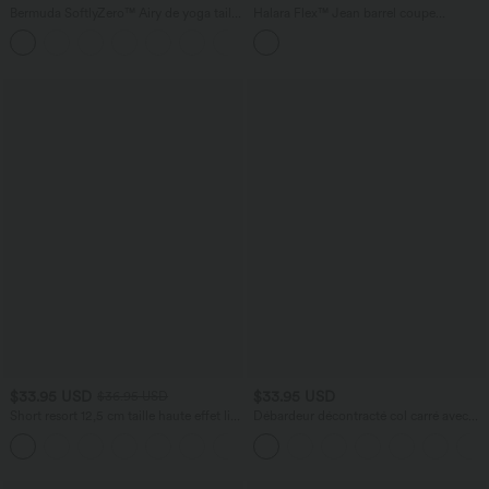
Bermuda SoftlyZero™ Airy de yoga taille
Halara Flex™ Jean barrel coupe
haute avec poches multiples et effet
tonneau taille mi-haute avec poches
+16
frais InstantCool
$33.95 USD
$33.95 USD
$36.95 USD
Short resort 12,5 cm taille haute effet lin
Débardeur décontracté col carré avec
avec ourlet roulotté et poches
soutien-gorge intégré bonnets B-E