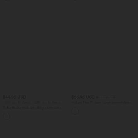
$44.95 USD
$56.95 USD
$61.95 USD
-20% sur le 2ème, -25% sur le 3ème
Halara Flex™ Jean large asymétrique
taille basse avec bouton, fermeture
Robe fluide midi de villégiature sans
éclair et poches multiples, délavé et
manches, encolure carrée, dos nu croisé,
extensible en maille
fronces et soutien-gorge intégré