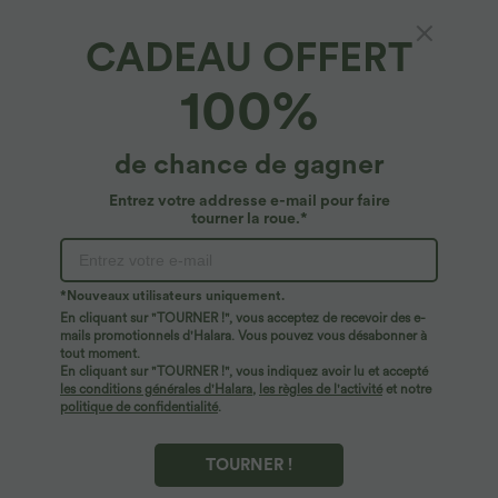
CADEAU OFFERT
SoftlyZero™ Plush*
100%
Softlyzero™ Plush Top Débardeur Uni Col en
V Soutien-Gorge Intégré
4.7
(
1320
)
de chance de gagner
$27.95 USD
Entrez votre addresse e-mail pour faire
tourner la roue.*
*Nouveaux utilisateurs uniquement.
En cliquant sur "TOURNER !", vous acceptez de recevoir des e-
mails promotionnels d'Halara. Vous pouvez vous désabonner à
tout moment.
En cliquant sur "TOURNER !", vous indiquez avoir lu et accepté
les conditions générales d'Halara
,
les règles de l'activité
et notre
politique de confidentialité
.
TOURNER !