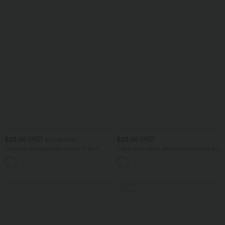
$25.95 USD
$25.95 USD
$27.95 USD
DayStretch Jupe mini casual 2-en-1
Débardeur court décontracté chiné dos
bodycon plissée croisée taille haute
nu ajusté torsadé avec boucle réglable
Promo