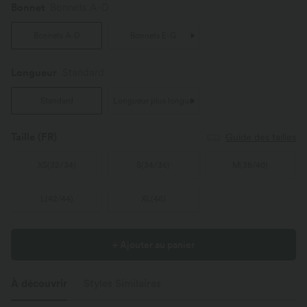
Bonnet
Bonnets A-D
Bonnets A-D
Bonnets E-G
Longueur
Standard
Standard
Longueur plus longue
Taille
(FR)
Guide des tailles
XS
(
32/34
)
S
(
34/36
)
M
(
38/40
)
L
(
42/44
)
XL
(
46
)
+ Ajouter au panier
À découvrir
Styles Similaires