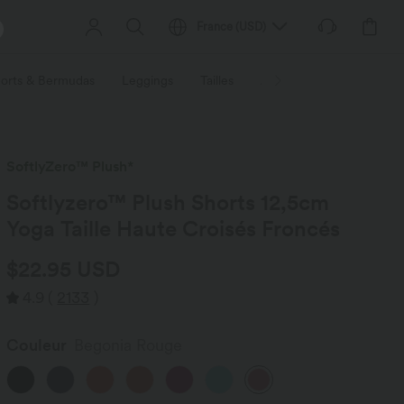
France
(
USD
)
orts & Bermudas
Leggings
Tailles
Activités / Utilités
Ti
SoftlyZero™ Plush*
Softlyzero™ Plush Shorts 12,5cm
Yoga Taille Haute Croisés Froncés
$22.95 USD
4.9
(
2133
)
Couleur
Begonia Rouge