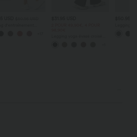
95 USD
$31.95 USD
$50.95 U
$50.95 USD
ng d'entraînement
2 POUR 49,90€, 4 POUR
Legging de 
t galbant taille haute
98,90€
UltraSculpt
+17
ffet scrunch et poches
croisée ga
Legging yoga évasé croisé
 UltraSculpt™
taille haute DayStretch
+1