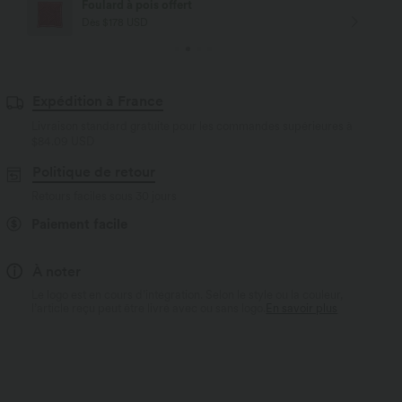
Livraison offerte
Dès $84 USD d'achat
Expédition à France
Livraison standard gratuite pour les commandes supérieures à
$84.09 USD
Politique de retour
Retours faciles sous 30 jours
Paiement facile
À noter
Le logo est en cours d’intégration. Selon le style ou la couleur,
l’article reçu peut être livré avec ou sans logo.
En savoir plus