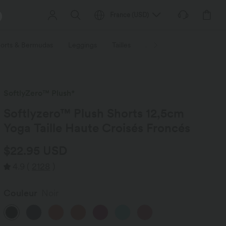
France
(
USD
)
orts & Bermudas
Leggings
Tailles
Activités / Utilités
Ti
SoftlyZero™ Plush*
Softlyzero™ Plush Shorts 12,5cm
Yoga Taille Haute Croisés Froncés
$22.95 USD
4.9
(
2128
)
Couleur
Noir