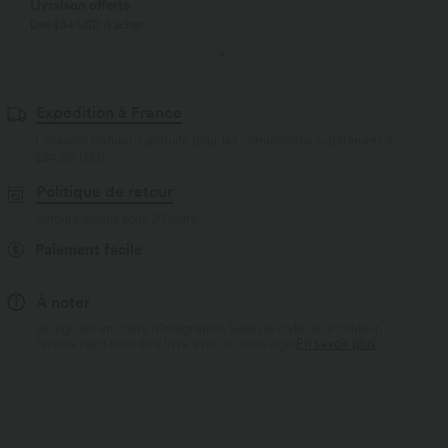
Livraison offerte
Dès $84 USD d'achat
Expédition à France
Livraison standard gratuite pour les commandes supérieures à
$84.09 USD
Politique de retour
Retours faciles sous 30 jours
Paiement facile
À noter
Le logo est en cours d’intégration. Selon le style ou la couleur,
l’article reçu peut être livré avec ou sans logo.
En savoir plus