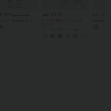
95 USD
$44.95 USD
$36.95 U
$61.95 USD
 Flex™ Jogging barrel
2 POUR 69,90€, 3 POUR
Pantalon ta
im taille mi-haute avec
99,90€
droite DayS
s
poches
Pantalon Tailleur Large Fluide
Halara Flex™ Gaufré Taille
+25
Haute Poches Latérales