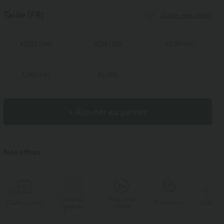
Taille
(FR)
Guide des tailles
XS
(
32/34
)
S
(
34/36
)
M
(
38/40
)
L
(
42/44
)
XL
(
46
)
+ Ajouter au panier
Nos offres
Livraison
Paiement
Li
rt
Promotions
Cadeau offert
gratuite
différé
g