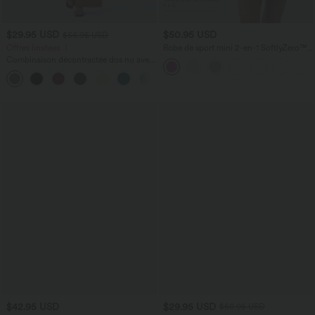
$29.95 USD
$50.95 USD
$56.95 USD
Offres limitées ！
Robe de sport mini 2-en-1 SoftlyZero™
Airy col U poches effet frais InstantCool
Combinaison décontractée dos nu avec
danse bonnets E-G, accès facile Easy
poches latérales
Peasy
+10
$42.95 USD
$29.95 USD
$50.95 USD