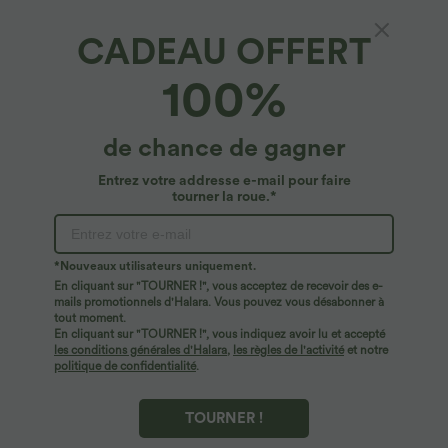
CADEAU OFFERT
SoftlyZero™ Plush*
100%
Robe de sport mini 2-en-1 SoftlyZero™ Plush
avec poche E-G
4.8
(
639
)
de chance de gagner
$50.95 USD
Entrez votre addresse e-mail pour faire
tourner la roue.*
*Nouveaux utilisateurs uniquement.
En cliquant sur "TOURNER !", vous acceptez de recevoir des e-
mails promotionnels d'Halara. Vous pouvez vous désabonner à
tout moment.
En cliquant sur "TOURNER !", vous indiquez avoir lu et accepté
les conditions générales d'Halara
,
les règles de l'activité
et notre
politique de confidentialité
.
TOURNER !