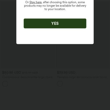
Or
Stay here
, after choosing this option, some
products may no longer be available for delivery
to your location.
YES
$50.95 USD
$39.95 USD
$56.95 USD
Combinaison décontractée large chinée
Pantalon large décontracté taille haute
froncée bretelles ajustables avec poches
avec cordon de serrage et poches
+10
- Easy Peasy
latérales