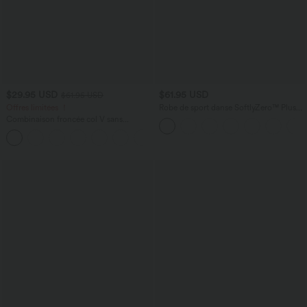
$29.95 USD
$61.95 USD
$61.95 USD
Offres limitées ！
Robe de sport danse SoftlyZero™ Plush
coques moulées édition Easy Peasy E-G
Combinaison froncée col V sans
manches avec poches - Easy Peasy
+7