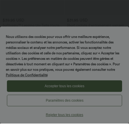
$39.95 USD
$31.95 USD
Softlyzero™ Legging Uni Taille Haute
Short cycliste d'entraînement gainant
Doubles Poches - UPF50+
taille haute UltraSculpt™ SoCinched à
poches latérales 12,5 cm
Nous utilisons des cookies pour vous offrir une meilleure expérience,
personnaliser le contenu et les annonces, activer les fonctionnalités des
médias sociaux et analyser notre performance. Si vous acceptez notre
utilisation des cookies et celle de nos partenaires, cliquez sur « Accepter les
cookies ». Les préférences en matière de cookies peuvent être gérées et
désactivées à tout moment en cliquant sur « Paramètres des cookies ». Pour
en savoir plus sur nos pratiques, vous pouvez également consulter notre
Politique de Confidentialité
Accepter tous les cookies
Paramètres des cookies
Rejeter tous les cookies
$50.95 USD
$36.95 USD