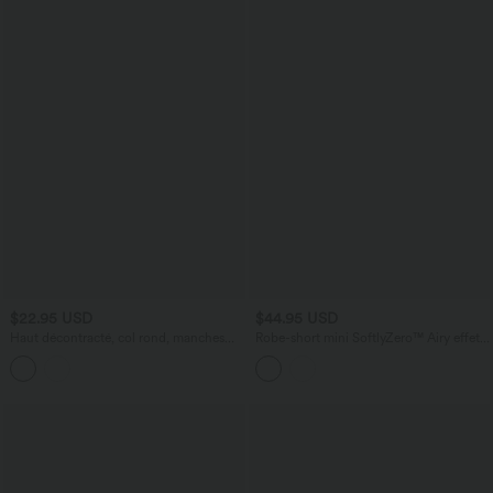
$22.95 USD
$44.95 USD
Haut décontracté, col rond, manches
Robe-short mini SoftlyZero™ Airy effet
longues, à nouer sur le côté, ourlet
frais InstantCool pour le yoga longueur
asymétrique
allongée avec dos noué, coussinets
amovibles, poche et protection solaire
UPF50+