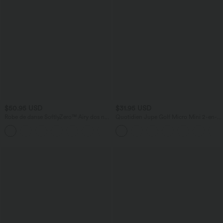
$50.95 USD
$31.95 USD
Robe de danse SoftlyZero™ Airy dos nu
Quotidien Jupe Golf Micro Mini 2-en-1
torsadé effet frais InstantCool, accès
à Taille Haute avec Poches Latérales -
+1
facile Easy Peasy, bonnets E-G
Clarity