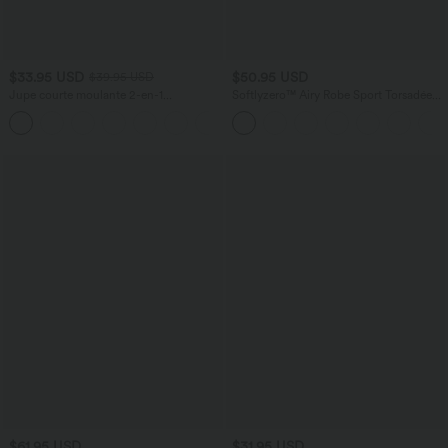
$33.95 USD
$50.95 USD
$39.95 USD
Jupe courte moulante 2-en-1
Softlyzero™ Airy Robe Sport Torsadée
SoCinched gainante taille haute
Dos Nu Édition Easy Peasy
similicuir polaire froncée ourlet arrondi
$61.95 USD
$31.95 USD