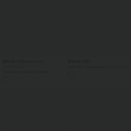
$35.95 USD
$36.95 USD
$44.95 USD
Offres limitées ！
Robe mini casual évasée col V manches
courtes en maille côtelée
Robe de sport danse 2-pièces
SoftlyZero™ Plush double bretelles
caraco avec poche A-D