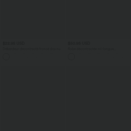
$22.95 USD
$50.95 USD
Débardeur décontracté froncé dos nu
Robe décontractée mi-longue
SoftlyZero™ Airy avec coques et effet
frais InstantCool avec poches, bonnets
E-G