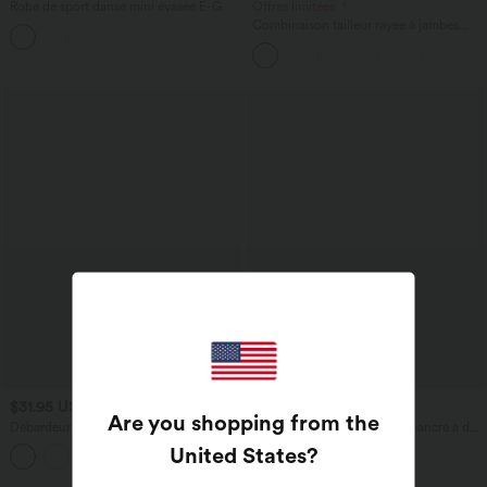
Robe de sport danse mini évasée E-G
Offres limitées ！
Combinaison tailleur rayée à jambes
larges, décolleté en V, découpe et
poches
$31.95 USD
$31.95 USD
Are you shopping from the
Débardeur yoga SoftlyZero™ Plush à
Caraco de yoga col rond échancré à dos
découpes E-G
croisé et ourlet croisé avec brassière
United States
?
intégrée — Bonnets E-G