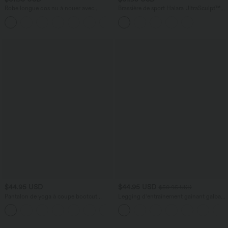
Robe longue dos nu à nouer avec
Brassière de sport Halara UltraSculpt™
soutien-gorge intégré et poches
maintien moyen E-G
$44.95 USD
$44.95 USD
$50.95 USD
Pantalon de yoga à coupe bootcut
Legging d'entraînement gainant galbant
gainant taille haute avec poches Halara
taille haute avec effet scrunch et poches
+11
UltraSculpt™
Halara UltraSculpt™