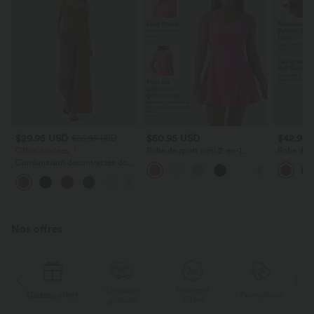
$29.95 USD
$50.95 USD
$42.95
$56.95 USD
Offres limitées ！
Robe de sport mini 2-en-1
Robe de s
SoftlyZero™ Airy col U poches
E-G
Combinaison décontractée dos
effet frais InstantCool danse
nu avec poches latérales
bonnets E-G, accès facile Easy
+10
Peasy
Nos offres
Livraison
Paiement
s
Cadeau offert
Promotions
Ca
gratuite
différé