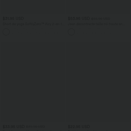
$31.95 USD
$53.95 USD
$56.95 USD
Short de yoga SoftlyZero™ Airy 2-en-1
Jean décontracté taille mi-haute en
taille très haute avec poches et effet frais
lyocell drapé avec cordon de serrage et
+23
InstantCool 17,5 cm
poches
$33.95 USD
$22.95 USD
$39.95 USD