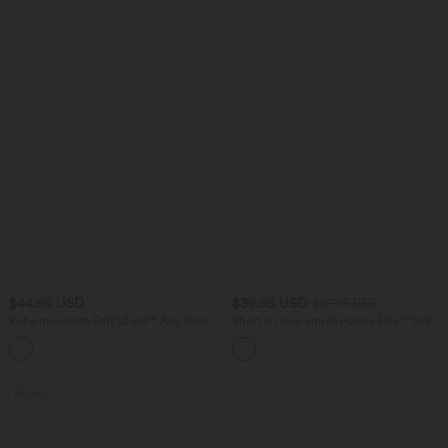
$44.95 USD
$39.95 USD
$42.95 USD
Robe moulante SoftlyZero™ Airy fendue
Short en jean ample Halara Flex™ taille
à effet frais InstantCool, brassière
haute croisé gainant décontracté avec
+1
intégrée, dos nu croisé à lacets,
poches
légèrement plissée pour invitée de
mariage et demoiselle d'honneur
Promo