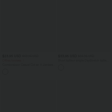
$23.95 USD
$33.95 USD
$50.95 USD
$36.95 USD
Offres limitées ！
Short tailleur ample DayStretch taille
haute 17,5 cm avec poches
Combinaison Casual Col en V Jambes
Large Plissée Manches Courtes Poche
+5
Latérale Gaufrée Fluide