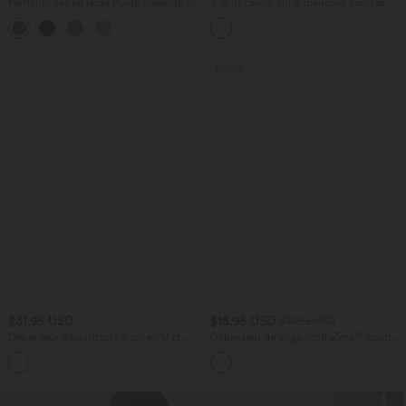
Pantalon casual large fluide mélange lin
T-shirt casual col V manches courtes
taille haute avec cordon de serrage et
+5
poches
Promo
$31.95 USD
$15.95 USD
$31.95 USD
Débardeur décontracté à col en U et
Débardeur de yoga SoftlyZero™ court
brassière intégrée
col V dos nageur ourlet croisé avec
brassière intégrée effet frais InstantCool,
protection solaire UPF50+