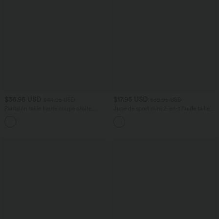
$36.95 USD
$17.95 USD
$44.95 USD
$39.95 USD
Pantalon taille haute coupe droite
Jupe de sport mini 2-en-1 fluide taille
DayStretch avec poches
mi-haute en mesh léopard avec poche
+23