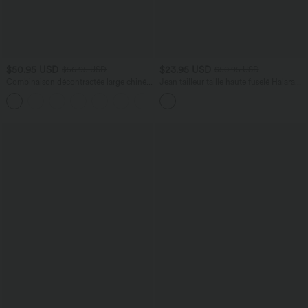
$50.95 USD
$23.95 USD
$56.95 USD
$50.95 USD
Combinaison décontractée large chinée
Jean tailleur taille haute fuselé Halara
froncée bretelles ajustables avec poches
Flex™ avec poches
+10
- Easy Peasy