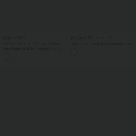
$44.95 USD
$56.95 USD
$61.95 USD
-20% sur le 2ème, -25% sur le 3ème
Halara Flex™ Jean large asymétrique
taille basse avec bouton, fermeture
Robe fluide midi de villégiature sans
éclair et poches multiples, délavé et
manches, encolure carrée, dos nu croisé,
extensible en maille
fronces et soutien-gorge intégré