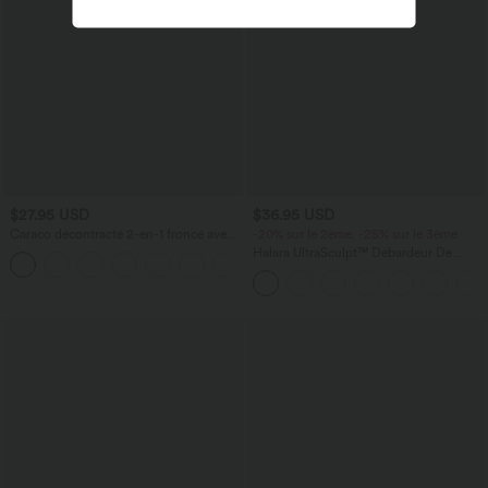
$27.95 USD
$36.95 USD
Caraco décontracté 2-en-1 froncé avec
-20% sur le 2ème, -25% sur le 3ème
brassière intégrée bretelles réglables
Halara UltraSculpt™ Débardeur De
Course à Col en U Dos Nu Ourlet
Incurvé Croisé