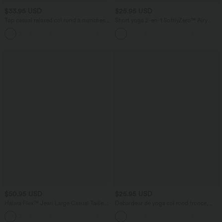
$33.95 USD
$25.95 USD
Top casual relaxed col rond à manches
Short yoga 2-en-1 SoftlyZero™ Airy
chauve-souris
effet frais InstantCool taille très haute
+1
12,5 cm avec poches, longueur allongée
$50.95 USD
$25.95 USD
Halara Flex™ Jean Large Casual Taille
Débardeur de yoga col rond froncé,
Haute Poches Multiples Tricot
tissu rafraîchissant - Protection UPF50+
+2
Extensible Délavé