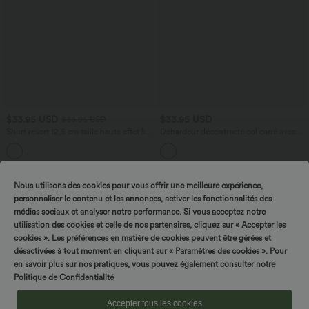
$33.95 USD
$33.95 USD
$36.95 USD
Short resort 12,5 cm taille haute effet lin
Débardeur décontracté col carré avec
avec ourlet roulotté et poches
soutien-gorge intégré bonnets B-E
Nous utilisons des cookies pour vous offrir une meilleure expérience,
personnaliser le contenu et les annonces, activer les fonctionnalités des
médias sociaux et analyser notre performance. Si vous acceptez notre
utilisation des cookies et celle de nos partenaires, cliquez sur « Accepter les
cookies ». Les préférences en matière de cookies peuvent être gérées et
désactivées à tout moment en cliquant sur « Paramètres des cookies ». Pour
Tournez & gagnez !
en savoir plus sur nos pratiques, vous pouvez également consulter notre
Politique de Confidentialité
Accepter tous les cookies