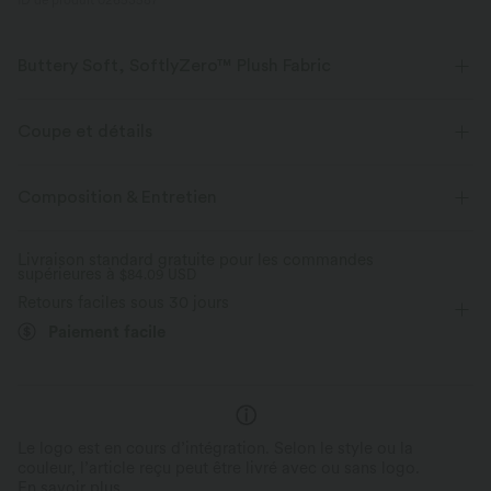
ID de produit 02653587
Buttery Soft, SoftlyZero™ Plush Fabric
Buttery soft, four-way stretch, and moisture-wicking comfort for all-day
wear.
Coupe et détails
Toucher ultra doux
Extensible dans les 4 sens
Près du corps
Easy Peezy
Short intégré
Composition & Entretien
Soutien-gorge intégré
Poches cachées
Col carré
Tissu respirant
Évacue l’humidité
Livraison standard gratuite pour les commandes
supérieures à
Froncé
$84.09 USD
Enfilable
Danse
Mini
Trapèze
Retours faciles sous 30 jours
Sans manches
Haute élasticité
Paiement facile
Élasticité quatre directions
Trapèze
Le logo est en cours d’intégration. Selon le style ou la
couleur, l’article reçu peut être livré avec ou sans logo.
En savoir plus