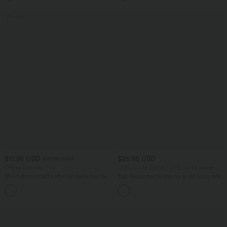
Promo
$17.95 USD
$25.95 USD
$31.95 USD
Offres limitées ！
-20% sur le 2ème, -25% sur le 3ème
Short décontracté effet lin taille haute
Top décontracté dos nu à col licou avec
avec cordon de serrage et poches
lien dans le dos
latérales