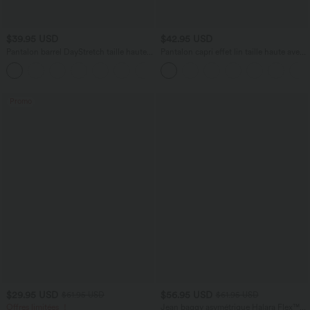
$39.95 USD
$42.95 USD
Pantalon barrel DayStretch taille haute
Pantalon capri effet lin taille haute avec
avec poches
poches zippées
+5
Promo
$29.95 USD
$56.95 USD
$61.95 USD
$61.95 USD
Offres limitées ！
Jean baggy asymétrique Halara Flex™