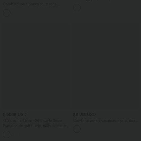
taille haute effet délavé avec poches
Combinaison froncée col V sans
manches avec poches - Easy Peasy
+7
$44.95 USD
$61.95 USD
-20% sur le 2ème, -25% sur le 3ème
Combinaison de vacances à pois, dos
nu halter, coussinets amovibles, poches
Pantalon de golf fuselé, taille mi-haute,
et accès facile Easy Peasy
cordon, ourlet courbé, séchage rapide,
+2
avec poches—UPF40+