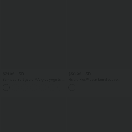
$31.95 USD
$50.95 USD
Bermuda SoftlyZero™ Airy de yoga taille
Halara Flex™ Jean barrel coupe
haute avec poches multiples et effet
tonneau taille mi-haute avec poches
+16
frais InstantCool