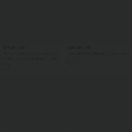
$39.95 USD
$50.95 USD
-20% sur le 2ème, -25% sur le 3ème
Jean droit décontracté croisé gainant
taille haute avec poches Halara Flex™
Jupe longue casual aspect lin taille
haute avec cordon de serrage
Promo