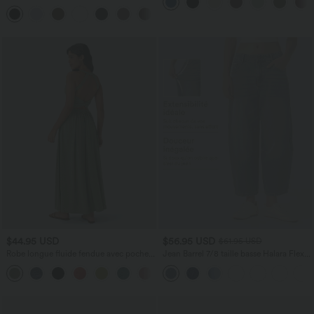
aspect lin
DayStretch coupe droite taille haute
+23
avec poches
$44.95 USD
$56.95 USD
$61.95 USD
Robe longue fluide fendue avec poches
Jean Barrel 7/8 taille basse Halara Flex™
latérales, dos nu et effet torsadé
avec poches zippées
+8