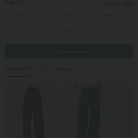
Taille
(FR)
Guide des tailles
XS
(
34/36
)
S
(
36/38
)
M
(
40/42
)
L
(
44/46
)
XL
(
48
)
+ Ajouter au panier
À découvrir
Styles Similaires