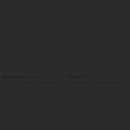
$56.95 USD
$44.95 USD
$61.95 USD
Halara Flex™ Jogging barrel en denim
2 POUR 69,90€, 3 POUR 99,90€
taille mi-haute avec poches
Pantalon Tailleur Large Fluide Halara
Flex™ Gaufré Taille Haute Poches
Latérales
Promo