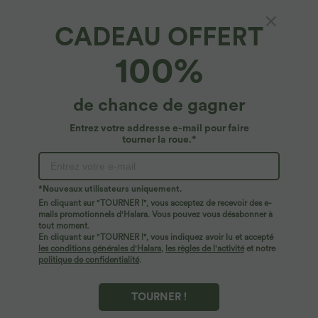
CADEAU OFFERT
SoftlyZero™ Plush*
100%
Softlyzero™ Plush Robe Sport Mini à
Évasement avec Poches 2-en-1 Dos Nu -
Édition Easy Peasy
4.7
(
132
)
de chance de gagner
$50.95 USD
Entrez votre addresse e-mail pour faire
tourner la roue.*
*Nouveaux utilisateurs uniquement.
En cliquant sur "TOURNER !", vous acceptez de recevoir des e-
mails promotionnels d'Halara. Vous pouvez vous désabonner à
tout moment.
En cliquant sur "TOURNER !", vous indiquez avoir lu et accepté
les conditions générales d'Halara
,
les règles de l'activité
et notre
politique de confidentialité
.
TOURNER !