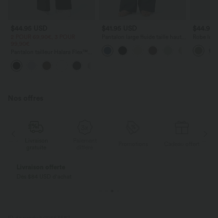
$44.95 USD
$41.95 USD
$44.95
2 POUR 69,90€, 3 POUR
Pantalon large fluide taille haute
Robe long
99,90€
avec cordon de serrage, poches
poches lat
latérales et aspect lin
torsadé
Pantalon tailleur Halara Flex™
DayStretch coupe droite taille
+23
haute avec poches
Nos offres
Livraison
Paiement
ert
Promotions
Cadeau offert
gratuite
différé
Livraison offerte
Dès $84 USD d'achat