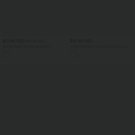
$27.95 USD
$42.95 USD
$31.95 USD
Blouse esprit bureau oversize
Robe midi sans manches à encolure
défroissage facile, col V et manches
arrondie avec coussinets amovibles et
+1
courtes
ourlet à volants