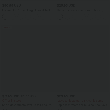
$50.95 USD
$25.95 USD
Halara Flex™ Jean Large Casual Taille
Débardeur de yoga col rond froncé,
Haute Poches Multiples Tricot
tissu rafraîchissant - Protection UPF50+
+2
Extensible Délavé
Promo
$17.95 USD
$25.95 USD
$31.95 USD
Offres limitées ！
-20% sur le 2ème, -25% sur le 3ème
Short décontracté effet lin taille haute
Top décontracté dos nu à col licou avec
avec cordon de serrage et poches
lien dans le dos