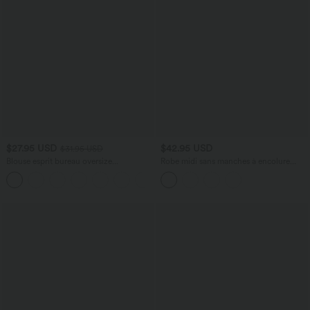
$27.95 USD
$42.95 USD
$31.95 USD
Blouse esprit bureau oversize
Robe midi sans manches à encolure
défroissage facile, col V et manches
arrondie avec coussinets amovibles et
+1
courtes
ourlet à volants