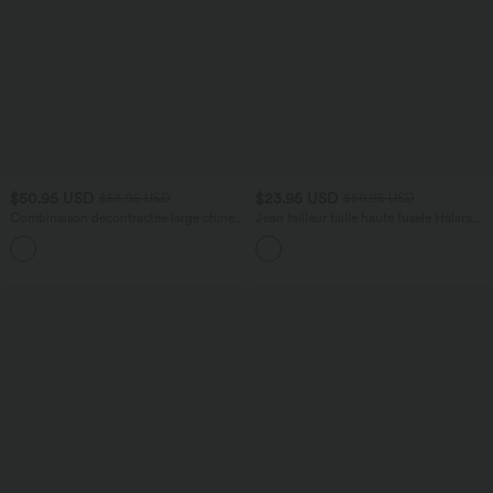
$50.95 USD
$23.95 USD
$56.95 USD
$50.95 USD
Combinaison décontractée large chinée
Jean tailleur taille haute fuselé Halara
froncée bretelles ajustables avec poches
Flex™ avec poches
+10
- Easy Peasy