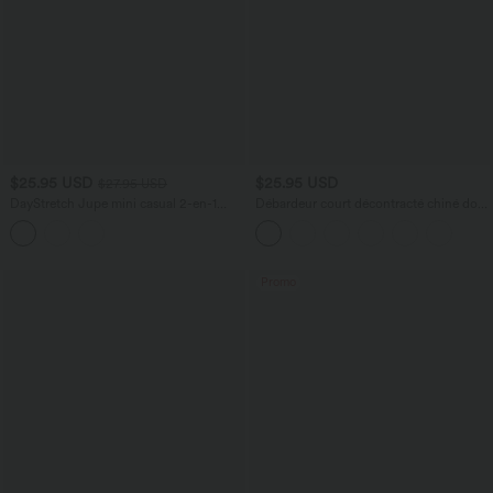
$25.95 USD
$25.95 USD
$27.95 USD
DayStretch Jupe mini casual 2-en-1
Débardeur court décontracté chiné dos
bodycon plissée croisée taille haute
nu ajusté torsadé avec boucle réglable
Promo