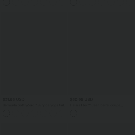
latérales
$31.95 USD
$50.95 USD
Bermuda SoftlyZero™ Airy de yoga taille
Halara Flex™ Jean barrel coupe
haute avec poches multiples et effet
tonneau taille mi-haute avec poches
+16
frais InstantCool