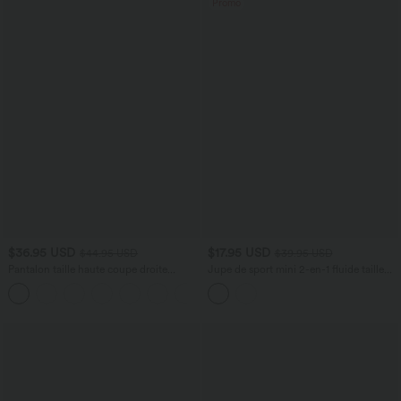
Promo
$36.95 USD
$17.95 USD
$44.95 USD
$39.95 USD
Pantalon taille haute coupe droite
Jupe de sport mini 2-en-1 fluide taille
DayStretch avec poches
mi-haute en mesh léopard avec poche
+23