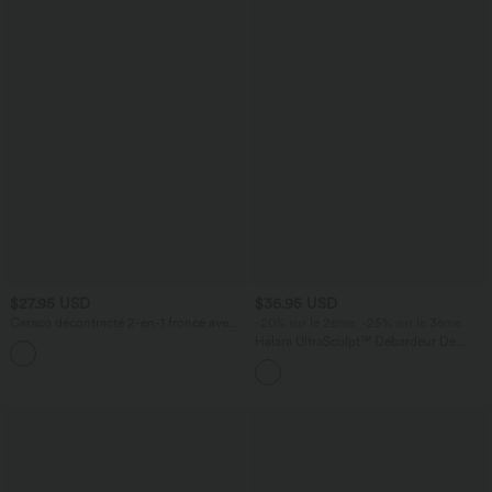
$27.95 USD
$36.95 USD
Caraco décontracté 2-en-1 froncé avec
-20% sur le 2ème, -25% sur le 3ème
brassière intégrée bretelles réglables
Halara UltraSculpt™ Débardeur De
Course à Col en U Dos Nu Ourlet
Incurvé Croisé