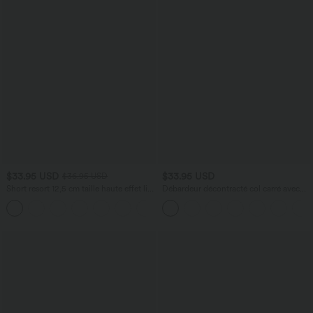
$33.95 USD
$33.95 USD
$36.95 USD
Short resort 12,5 cm taille haute effet lin
Débardeur décontracté col carré avec
avec ourlet roulotté et poches
soutien-gorge intégré bonnets B-E