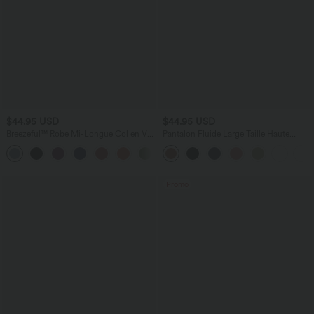
$44.95 USD
$44.95 USD
Breezeful™ Robe Mi-Longue Col en V
Pantalon Fluide Large Taille Haute
Manches Courtes Poche Latérale Nouée
Poches Latérales Palazzo Solide Casual
+8
au Dos Séchage Rapide
Linen-Feel
Promo