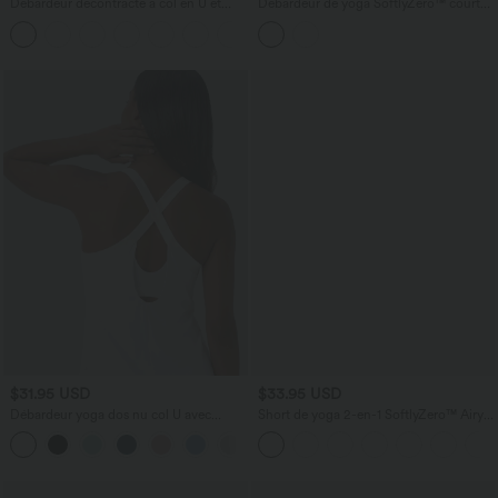
Débardeur décontracté à col en U et
Débardeur de yoga SoftlyZero™ court
brassière intégrée
col V dos nageur ourlet croisé avec
brassière intégrée effet frais InstantCool,
protection solaire UPF50+
$31.95 USD
$33.95 USD
Débardeur yoga dos nu col U avec
Short de yoga 2-en-1 SoftlyZero™ Airy
bretelles croisées, ourlet arrondi et effet
taille très haute effet frais InstantCool
frais InstantCool, protection solaire
22,8 cm avec poches
UPF50+