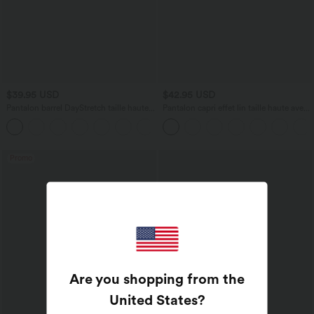
$39.95 USD
$42.95 USD
Pantalon barrel DayStretch taille haute
Pantalon capri effet lin taille haute avec
avec poches
poches zippées
+5
Promo
Are you shopping from the
United States
?