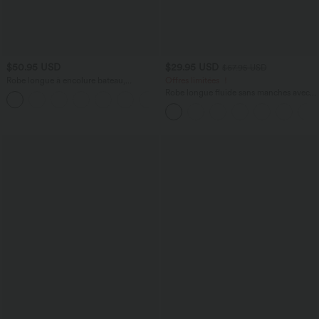
$50.95 USD
$29.95 USD
$67.95 USD
Robe longue à encolure bateau,
Offres limitées ！
bretelles asymétriques, côtés froncés et
Robe longue fluide sans manches avec
+4
poches
brassière intégrée (Bonnets E-G) et
poches