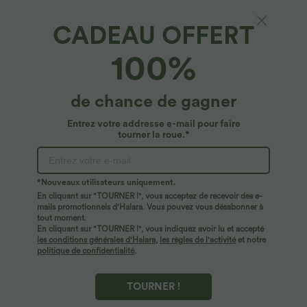
CADEAU OFFERT
SoftlyZero™*
100%
Softlyzero™ Legging Yoga 7/8 Taille Haute à
Double Poches Taille Plus Uni
4.8
(
77
)
de chance de gagner
$42.95 USD
Entrez votre addresse e-mail pour faire
tourner la roue.*
*Nouveaux utilisateurs uniquement.
En cliquant sur "TOURNER !", vous acceptez de recevoir des e-
mails promotionnels d'Halara. Vous pouvez vous désabonner à
tout moment.
En cliquant sur "TOURNER !", vous indiquez avoir lu et accepté
les conditions générales d'Halara
,
les règles de l'activité
et notre
politique de confidentialité
.
TOURNER !