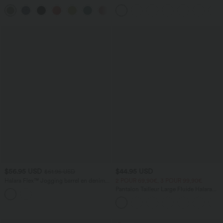
latérales, dos nu et effet torsadé
avec poches zippées
+8
$56.95 USD
$44.95 USD
$61.95 USD
Halara Flex™ Jogging barrel en denim
2 POUR 69,90€, 3 POUR 99,90€
taille mi-haute avec poches
Pantalon Tailleur Large Fluide Halara
Flex™ Gaufré Taille Haute Poches
Latérales