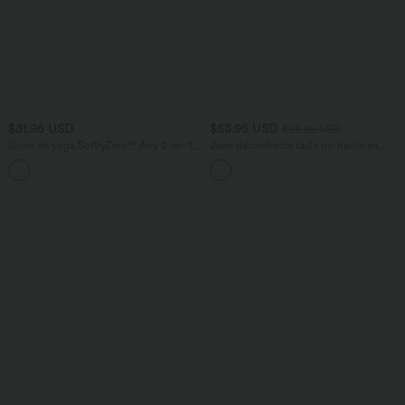
$31.95 USD
$53.95 USD
$56.95 USD
Short de yoga SoftlyZero™ Airy 2-en-1
Jean décontracté taille mi-haute en
taille très haute avec poches et effet frais
lyocell drapé avec cordon de serrage et
+23
InstantCool 17,5 cm
poches