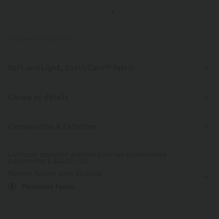
ID de produit 02824053
Soft and Light, SoftlyZero™ Fabric
Notre tissu signature est léger comme l'air et doux comme du beurre - le
plus proche que vous aurez de ne rien porter.
Coupe et détails
Toucher ultra doux
Extensible dans les 4 sens
Taille plate
Poches latérales
Enfilable
Composition & Entretien
Yoga et Pilates
Longueur 7 / 8
Taille haute
Tissu respirant
Évacue l’humidité
Livraison standard gratuite pour les commandes
supérieures à
Ajusté
$84.09 USD
Haute élasticité
Élasticité quatre directions
Retours faciles sous 30 jours
Skinny
Paiement facile