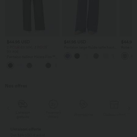
$44.95 USD
$41.95 USD
$44.95
2 POUR 69,90€, 3 POUR
Pantalon large fluide taille haute
Robe long
99,90€
avec cordon de serrage, poches
poches lat
latérales et aspect lin
torsadé
Pantalon tailleur Halara Flex™
DayStretch coupe droite taille
+23
haute avec poches
Nos offres
Livraison
Paiement
ert
Promotions
Cadeau offert
gratuite
différé
Livraison offerte
Dès $84 USD d'achat