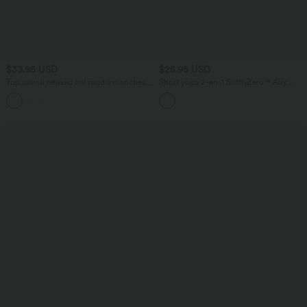
$33.95 USD
$25.95 USD
Top casual relaxed col rond à manches
Short yoga 2-en-1 SoftlyZero™ Airy
chauve-souris
effet frais InstantCool taille très haute
+1
12,5 cm avec poches, longueur allongée