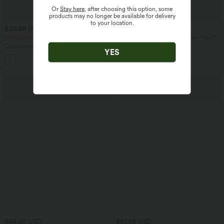
Or
Stay here
, after choosing this option, some
products may no longer be available for delivery
to your location.
$29.95 USD
$56.95 USD
$61.95 USD
$61.95 USD
Offres limitées ！
Jean baggy asymétrique Halara Flex™
taille haute effet délavé avec poches
Combinaison froncée col V sans
YES
manches avec poches - Easy Peasy
+7
$44.95 USD
$61.95 USD