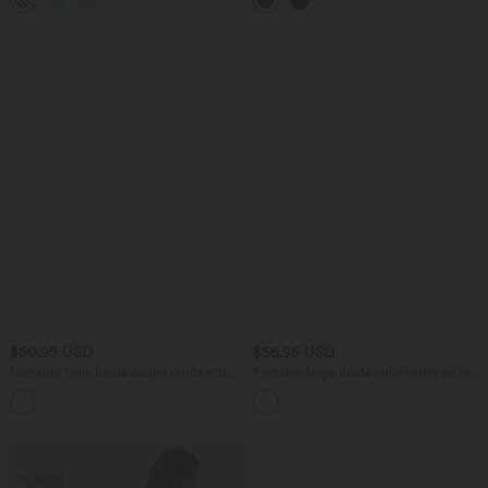
floral/à rayures
Synthétique
$50.95 USD
$56.95 USD
Pantalon taille haute coupe droite effet
Pantalon large fluide taille haute en lin
lin avec poches
mélangé avec poches et liens latéraux
+5