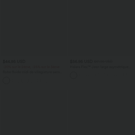
$44.95 USD
$56.95 USD
$61.95 USD
-20% sur le 2ème, -25% sur le 3ème
Halara Flex™ Jean large asymétrique
taille basse avec bouton, fermeture
Robe fluide midi de villégiature sans
éclair et poches multiples, délavé et
manches, encolure carrée, dos nu croisé,
extensible en maille
fronces et soutien-gorge intégré