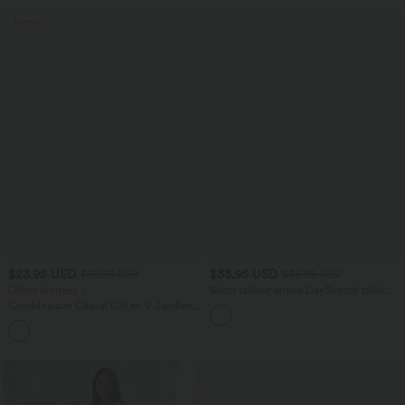
mariage et demoiselle d'honneur
Promo
$23.95 USD
$33.95 USD
$50.95 USD
$36.95 USD
Offres limitées ！
Short tailleur ample DayStretch taille
haute 17,5 cm avec poches
Combinaison Casual Col en V Jambes
Large Plissée Manches Courtes Poche
+5
Latérale Gaufrée Fluide