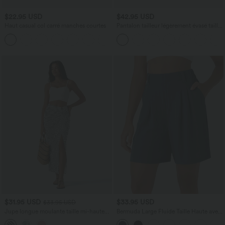
$22.95 USD
$42.95 USD
Haut casual col carré manches courtes
Pantalon tailleur légèrement évasé taille
haute avec poches arrière Halara Flex™
+10
$31.95 USD
$33.95 USD
$33.95 USD
Jupe longue moulante taille mi-haute
Bermuda Large Fluide Taille Haute avec
avec nœud devant et fronces imprimé
Plis et Poches Latérales en Lin