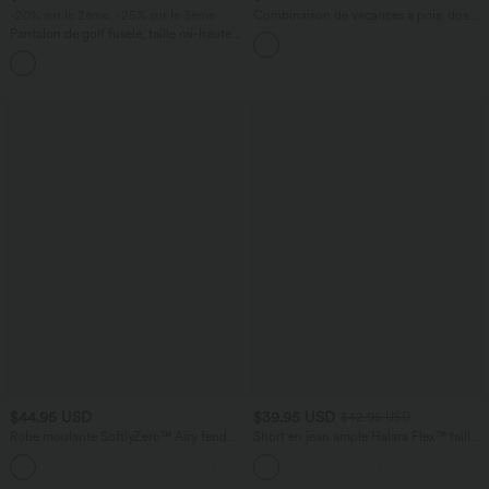
-20% sur le 2ème, -25% sur le 3ème
Combinaison de vacances à pois, dos
nu halter, coussinets amovibles, poches
Pantalon de golf fuselé, taille mi-haute,
et accès facile Easy Peasy
cordon, ourlet courbé, séchage rapide,
+2
avec poches—UPF40+
$44.95 USD
$39.95 USD
$42.95 USD
Robe moulante SoftlyZero™ Airy fendue
Short en jean ample Halara Flex™ taille
à effet frais InstantCool, brassière
haute croisé gainant décontracté avec
+1
intégrée, dos nu croisé à lacets,
poches
légèrement plissée pour invitée de