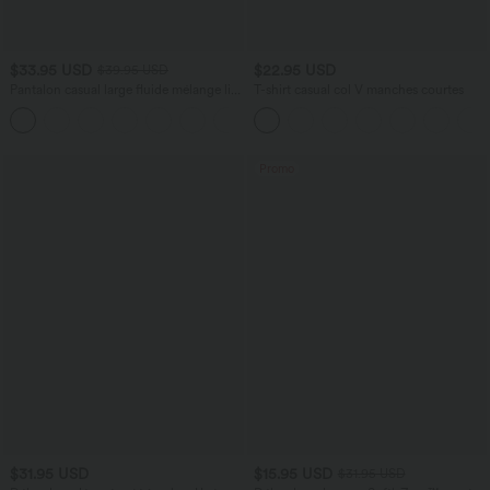
$33.95 USD
$22.95 USD
$39.95 USD
Pantalon casual large fluide mélange lin
T-shirt casual col V manches courtes
taille haute avec cordon de serrage et
+5
poches
Promo
$31.95 USD
$15.95 USD
$31.95 USD