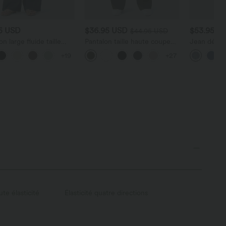
95 USD
$36.95 USD
$53.95 U
$44.95 USD
on large fluide taille
Pantalon taille haute coupe
Jean décont
 avec cordon de
droite DayStretch avec
haute en ly
+19
+27
e, poches latérales et
poches
cordon de 
 lin
te élasticité
Élasticité quatre directions