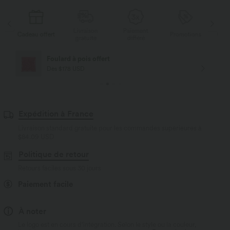
Livraison
Paiement
Li
rt
Promotions
Cadeau offert
gratuite
différé
g
Livraison offerte
Dès $84 USD d'achat
Expédition à France
Livraison standard gratuite pour les commandes supérieures à
$84.09 USD
Politique de retour
Retours faciles sous 30 jours
Paiement facile
À noter
Le logo est en cours d’intégration. Selon le style ou la couleur,