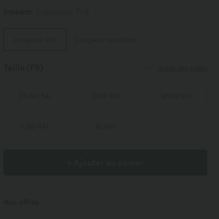
Inseam️
Longueur 7/8
Longueur 7/8
Longueur complète
Taille
(FR)
Guide des tailles
XS
(
32/34
)
S
(
34/36
)
M
(
38/40
)
L
(
42/44
)
XL
(
46
)
+ Ajouter au panier
Nos offres