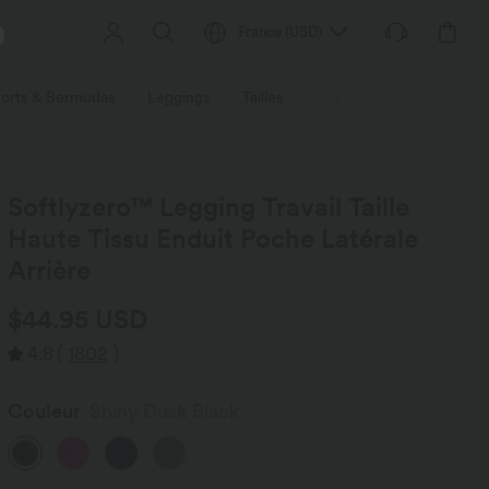
France
(
USD
)
orts & Bermudas
Leggings
Tailles
Activités / Utilités
Ti
Softlyzero™ Legging Travail Taille
Haute Tissu Enduit Poche Latérale
Arrière
$44.95 USD
4.8
(
1802
)
Couleur
Shiny Dusk Black