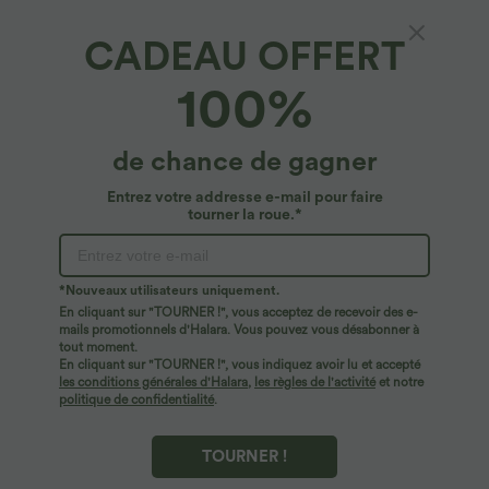
CADEAU OFFERT
100%
de chance de gagner
Entrez votre addresse e-mail pour faire
tourner la roue.*
$44.95 USD
$50.95 USD
-20% sur le 2ème, -25% sur le 3ème
Halara Flex™ Jean Large Casual Taille
*Nouveaux utilisateurs uniquement.
Haute Poches Multiples Tricot
Pantalon de golf fuselé, taille mi-haute,
En cliquant sur "TOURNER !", vous acceptez de recevoir des e-
Extensible Délavé
cordon, ourlet courbé, séchage rapide,
mails promotionnels d'Halara. Vous pouvez vous désabonner à
+2
avec poches—UPF40+
tout moment.
En cliquant sur "TOURNER !", vous indiquez avoir lu et accepté
les conditions générales d'Halara
,
les règles de l'activité
et notre
politique de confidentialité
.
TOURNER !