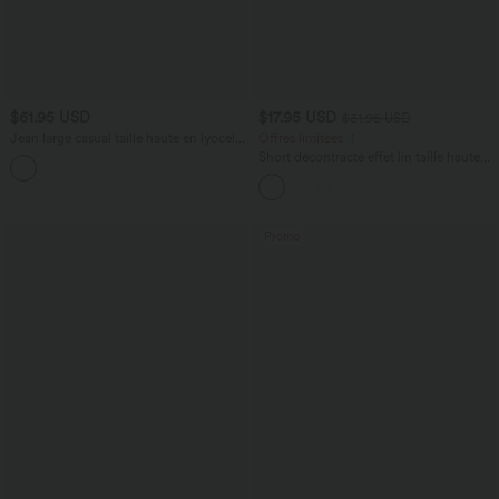
$61.95 USD
$17.95 USD
$31.95 USD
Jean large casual taille haute en lyocell
Offres limitées ！
avec poches
Short décontracté effet lin taille haute
avec cordon de serrage et poches
latérales
Promo