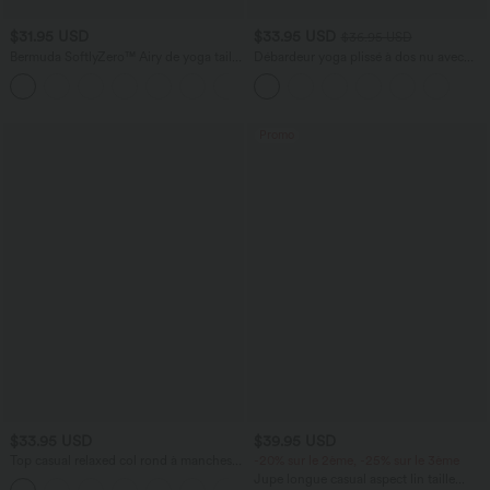
$31.95 USD
$33.95 USD
$36.95 USD
Bermuda SoftlyZero™ Airy de yoga taille
Débardeur yoga plissé à dos nu avec
haute avec poches multiples et effet
bretelles croisées et séchage rapide
+16
frais InstantCool
Promo
$33.95 USD
$39.95 USD
Top casual relaxed col rond à manches
-20% sur le 2ème, -25% sur le 3ème
chauve-souris
Jupe longue casual aspect lin taille