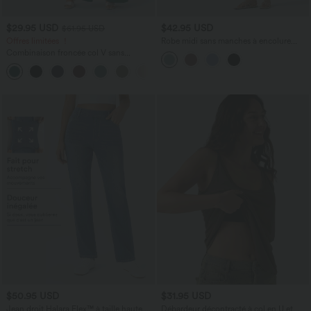
$29.95 USD
$42.95 USD
$61.95 USD
Offres limitées ！
Robe midi sans manches à encolure
arrondie avec coussinets amovibles et
Combinaison froncée col V sans
ourlet à volants
manches avec poches - Easy Peasy
+7
$50.95 USD
$31.95 USD
Jean droit Halara Flex™ à taille haute,
Débardeur décontracté à col en U et