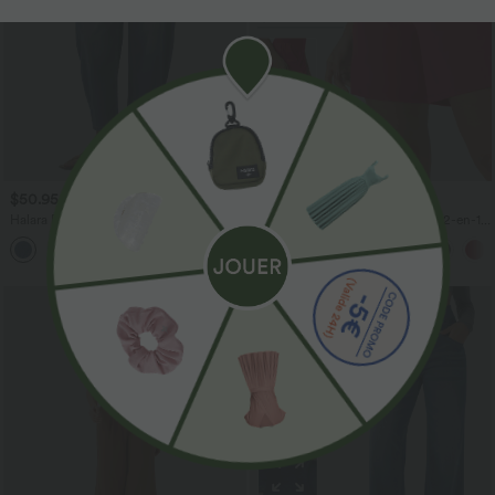
$50.95 USD
$31.95 USD
Halara Flex™ Jean barrel coupe
Short de yoga SoftlyZero™ Airy 2-en-1
tonneau taille mi-haute avec poches
taille très haute avec poches et effet frais
InstantCool 17,5 cm