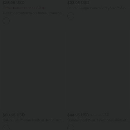
$25.95 USD
$33.95 USD
Offres bonus $20.13 USD
Short de yoga 2-en-1 SoftlyZero™ Airy
taille très haute effet frais InstantCool
T-shirt décontracté col bateau manches
22,8 cm avec poches
courtes coton
$50.95 USD
$44.95 USD
$50.95 USD
Halara Flex™ Jean bootcut décontracté
Combi-short 2-en-1 avec coussinets et
extensible délavé taille haute à poches
poches - Édition Easy Peasy
+5
multiples