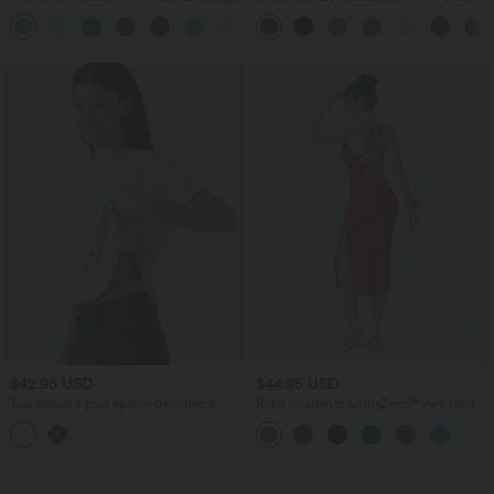
poches multiples, effet délavé et tissu
brassière intégrée
+3
extensible
$42.95 USD
$44.95 USD
Top casual à pois épaule dénudée à
Robe moulante SoftlyZero™ Airy fendue
manches courtes avec ourlet incurvé
à effet frais InstantCool, brassière
asymétrique et brassière intégrée
intégrée, dos nu croisé à lacets,
légèrement plissée pour invitée de
mariage et demoiselle d'honneur