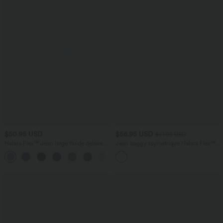
$50.95 USD
$56.95 USD
$61.95 USD
Halara Flex™ Jean large fluide délavé
Jean baggy asymétrique Halara Flex™
taille haute à rayures avec poches
taille haute effet délavé avec poches
+1