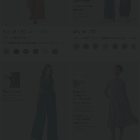
$29.95 USD
$50.95 USD
$56.95 USD
Offres limitées ！
Jean droit décontracté croisé gainant
taille haute avec poches Halara Flex™
Combinaison décontractée dos nu avec
poches latérales
+10