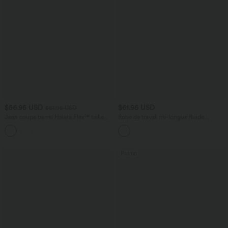
$56.95 USD
$61.95 USD
$61.95 USD
Jean coupe barrel Halara Flex™ taille
Robe de travail mi-longue fluide
haute avec poches
gainante à manches chauve-souris avec
poches
Promo