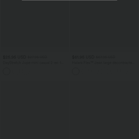
$25.95 USD
$61.95 USD
$27.95 USD
$67.95 USD
DayStretch Jupe mini casual 2-en-1
Halara Flex™ Jean large décontracté
bodycon plissée croisée taille haute
taille haute gainant avec poches