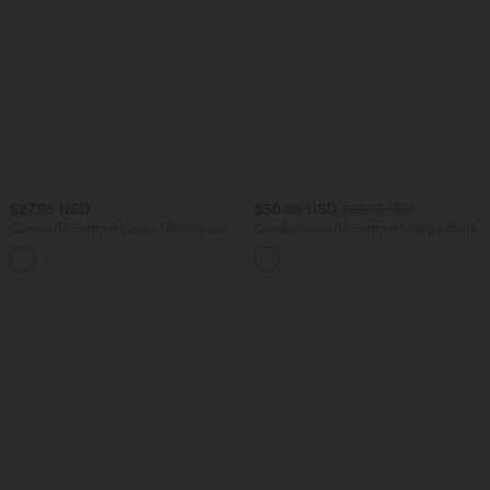
$27.95 USD
$50.95 USD
$56.95 USD
Caraco décontracté 2-en-1 froncé avec
Combinaison décontractée large chinée
brassière intégrée bretelles réglables
froncée bretelles ajustables avec poches
- Easy Peasy