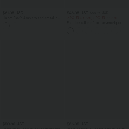
$61.95 USD
$48.95 USD
$56.95 USD
Halara Flex™ Jean droit coloré taille
2 POUR 69,90€, 3 POUR 99,90€
basse avec poches
Pantalon tailleur fuselé asymétrique
taille moyenne Halara Flex™ DayStretch
avec poches
$50.95 USD
$56.95 USD