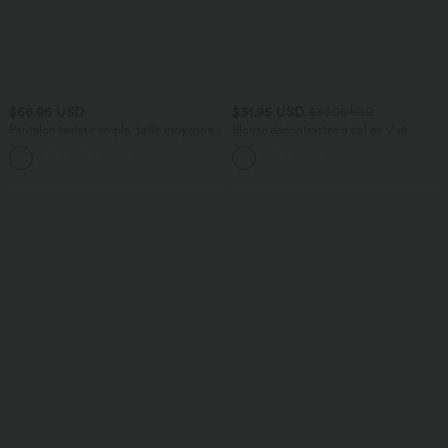
$56.95 USD
$31.95 USD
$33.95 USD
Pantalon tailleur ample, taille moyenne,
Blouse décontractée à col en V et
coupe barrel, à poches
manches courtes bouffantes
+3