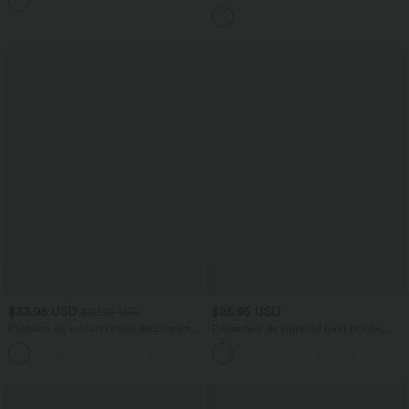
+1
haute avec cordon de serrage
$33.95 USD
$25.95 USD
$39.95 USD
Pantalon en velours côtelé décontracté
Débardeur de yoga col rond froncé,
taille moyenne avec poches latérales
tissu rafraîchissant - Protection UPF50+
+6