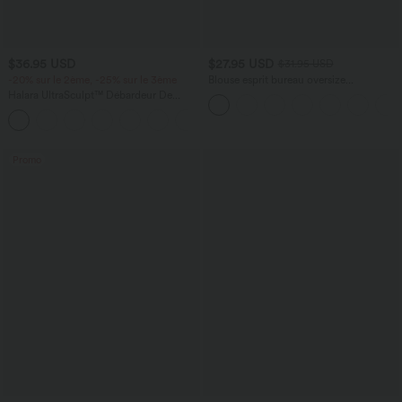
$36.95 USD
$27.95 USD
$31.95 USD
-20% sur le 2ème, -25% sur le 3ème
Blouse esprit bureau oversize
défroissage facile, col V et manches
Halara UltraSculpt™ Débardeur De
courtes
Course à Col en U Dos Nu Ourlet
+11
Incurvé Croisé
Promo