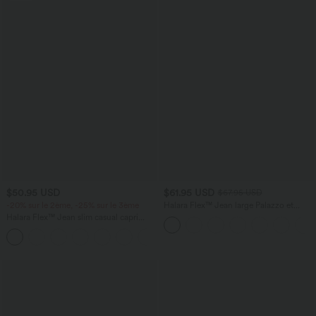
$50.95 USD
$61.95 USD
$67.95 USD
-20% sur le 2ème, -25% sur le 3ème
Halara Flex™ Jean large Palazzo et
Taille Haute avec Poches Avant en Tricot
Halara Flex™ Jean slim casual capri
Extensible Lavé
taille haute avec fentes et poches