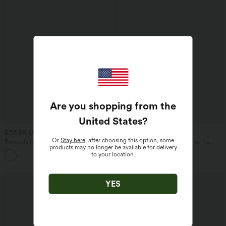
Are you shopping from the
United States
?
$33.95 USD
$61.95 USD
Or
Stay here
, after choosing this option, some
Bermuda Large Fluide Taille Haute avec
Robe active mini de danse 2-en-1 à
products may no longer be available for delivery
Plis et Poches Latérales en Lin
petites fleurs, coussinets amovibles,
to your location.
Synthétique
poches et accès facile Easy Peasy
YES