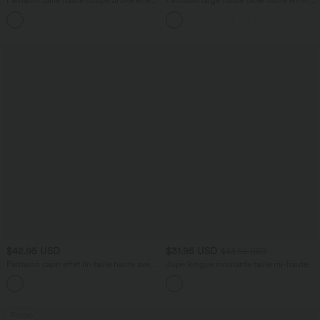
Pantalon taille haute coupe droite effet
Pantalon large fluide taille haute en lin
lin avec poches
mélangé avec poches et liens latéraux
+5
$42.95 USD
$31.95 USD
$33.95 USD
Pantalon capri effet lin taille haute avec
Jupe longue moulante taille mi-haute
poches zippées
avec nœud devant et fronces imprimé
+7
floral/à rayures
Promo