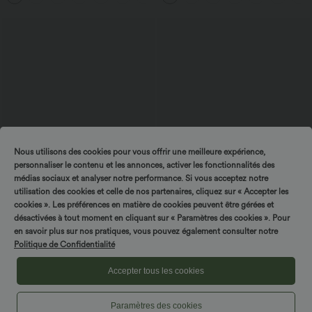
Nous utilisons des cookies pour vous offrir une meilleure expérience,
personnaliser le contenu et les annonces, activer les fonctionnalités des
médias sociaux et analyser notre performance. Si vous acceptez notre
utilisation des cookies et celle de nos partenaires, cliquez sur « Accepter les
cookies ». Les préférences en matière de cookies peuvent être gérées et
désactivées à tout moment en cliquant sur « Paramètres des cookies ». Pour
$33.95 USD
$44.95 USD
$36.95 USD
en savoir plus sur nos pratiques, vous pouvez également consulter notre
Short tailleur ample DayStretch taille
Breezeful™ Robe Mi-Longue Col en V
haute 17,5 cm avec poches
Manches Courtes Poche Latérale Nouée
Politique de Confidentialité
+4
au Dos Séchage Rapide
Accepter tous les cookies
Paramètres des cookies