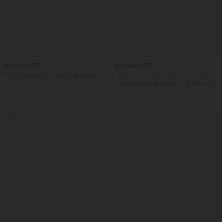
$22.95 USD
$25.95 USD
T-shirt casual col V manches courtes
-20% sur le 2ème, -25% sur le 3ème
Top décontracté dos nu à col licou avec
+9
lien dans le dos
Promo