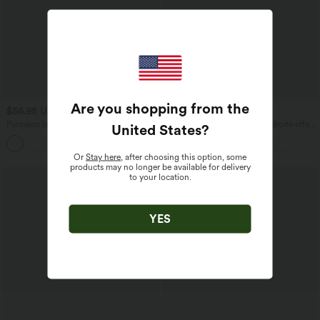
Are you shopping from the
$56.95 USD
$50.95 USD
Pantalon large fluide taille haute en lin
Pantalon taille haute coupe droite effet
United States
?
mélangé avec poches et liens latéraux
lin avec poches
Or
Stay here
, after choosing this option, some
products may no longer be available for delivery
to your location.
YES