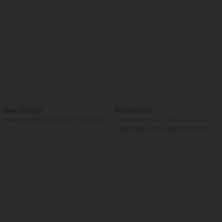
$44.95 USD
$39.95 USD
Robe moulante SoftlyZero™ Airy fendue
-20% sur le 2ème, -25% sur le 3ème
à effet frais InstantCool, brassière
Jupe longue casual aspect lin taille
+1
intégrée, dos nu croisé à lacets,
haute avec cordon de serrage
légèrement plissée pour invitée de
mariage et demoiselle d'honneur