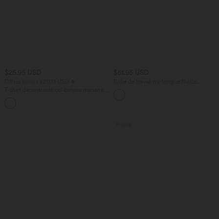
$25.95 USD
$61.95 USD
Offres bonus $20.13 USD
Robe de travail mi-longue fluide
gainante à manches chauve-souris avec
T-shirt décontracté col bateau manches
poches
courtes coton
Promo