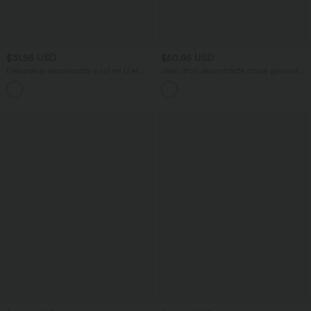
$31.95 USD
$50.95 USD
Débardeur décontracté à col en U et
Jean droit décontracté croisé gainant
brassière intégrée
taille haute avec poches Halara Flex™