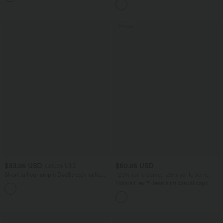
avec poches
Promo
$33.95 USD
$50.95 USD
$36.95 USD
Short tailleur ample DayStretch taille
-20% sur le 2ème, -25% sur le 3ème
haute 17,5 cm avec poches
Halara Flex™ Jean slim casual capri
+4
taille haute avec fentes et poches