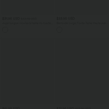
$31.95 USD
$33.95 USD
$33.95 USD
Jupe longue moulante taille mi-haute
Bermuda Large Fluide Taille Haute avec
avec nœud devant et fronces imprimé
Plis et Poches Latérales en Lin
floral/à rayures
Synthétique
$61.95 USD
$31.95 USD
$33.95 USD