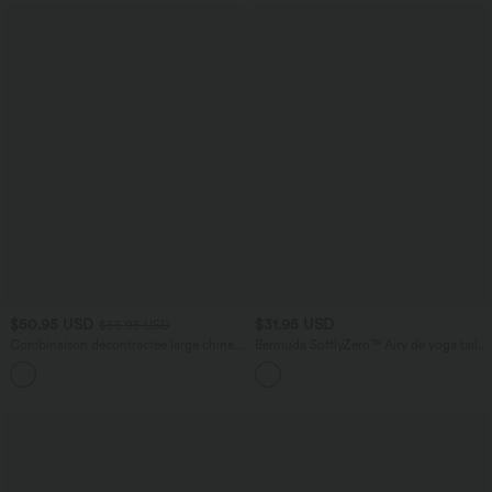
$50.95 USD
$31.95 USD
$56.95 USD
Combinaison décontractée large chinée
Bermuda SoftlyZero™ Airy de yoga taille
froncée bretelles ajustables avec poches
haute avec poches multiples et effet
+10
- Easy Peasy
frais InstantCool