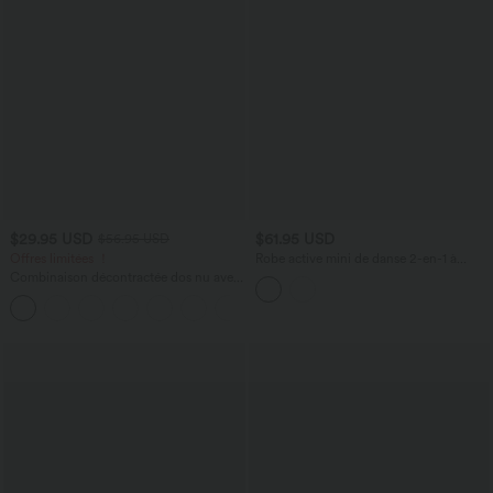
$29.95 USD
$61.95 USD
$56.95 USD
Offres limitées ！
Robe active mini de danse 2-en-1 à
petites fleurs, coussinets amovibles,
Combinaison décontractée dos nu avec
poches et accès facile Easy Peasy
poches latérales
+10