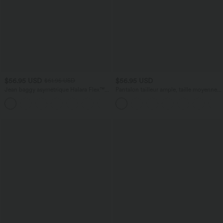
$56.95 USD
$56.95 USD
$61.95 USD
Jean baggy asymétrique Halara Flex™
Pantalon tailleur ample, taille moyenne,
taille haute effet délavé avec poches
coupe barrel, à poches