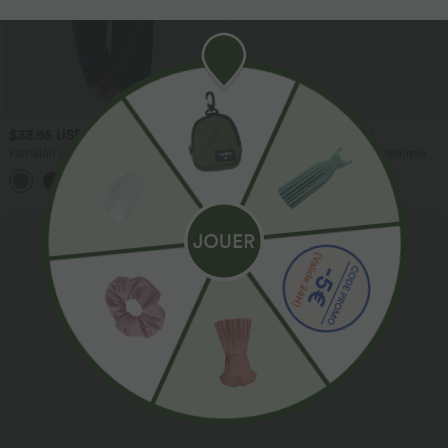
$33.95 USD
$56.95 USD
$39.95 USD
$61.95 USD
Pantalon casual large fluide mélange lin
Halara Flex™ Jean large asymétrique
taille haute avec cordon de serrage et
taille basse avec bouton, fermeture
+5
poches
éclair et poches multiples, délavé et
extensible en maille
Promo