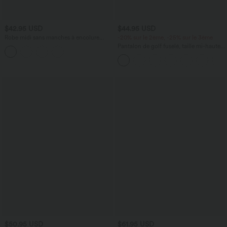
$42.95 USD
$44.95 USD
Robe midi sans manches à encolure
-20% sur le 2ème, -25% sur le 3ème
arrondie avec coussinets amovibles et
Pantalon de golf fuselé, taille mi-haute,
ourlet à volants
cordon, ourlet courbé, séchage rapide,
avec poches—UPF40+
$50.95 USD
$61.95 USD