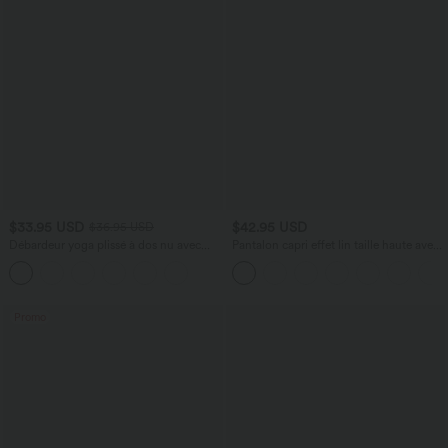
$33.95 USD
$42.95 USD
$36.95 USD
Débardeur yoga plissé à dos nu avec
Pantalon capri effet lin taille haute avec
bretelles croisées et séchage rapide
poches zippées
Promo