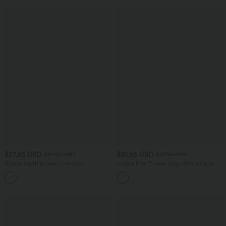
$27.95 USD
$61.95 USD
$31.95 USD
$67.95 USD
Blouse esprit bureau oversize
Halara Flex™ Jean large décontracté
défroissage facile, col V et manches
taille haute gainant avec poches
+1
courtes