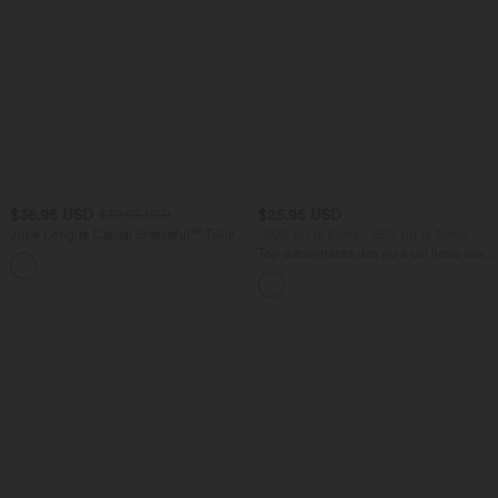
$36.95 USD
$25.95 USD
$39.95 USD
Jupe Longue Casual Breezeful™ Taille
-20% sur le 2ème, -25% sur le 3ème
Haute à Volants 2en1 Fluide Sèchement
Top décontracté dos nu à col licou avec
+8
Rapide Quotidien Maxi
lien dans le dos