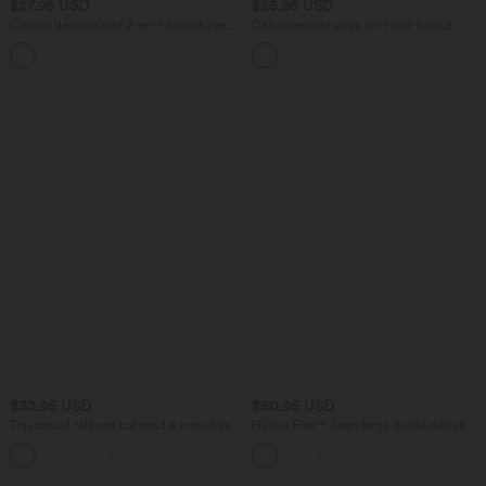
$27.95 USD
$25.95 USD
Caraco décontracté 2-en-1 froncé avec
Débardeur de yoga col rond froncé,
brassière intégrée bretelles réglables
tissu rafraîchissant - Protection UPF50+
$33.95 USD
$50.95 USD
Top casual relaxed col rond à manches
Halara Flex™ Jean large fluide délavé
chauve-souris
taille haute à rayures avec poches
+1