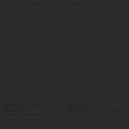
Halara Flex™ Jean barrel coupe
Combinaison de vacances à pois, dos
tonneau taille mi-haute avec poches
nu halter, coussinets amovibles, poches
et accès facile Easy Peasy
$29.95 USD
$31.95 USD
$61.95 USD
Offres limitées ！
Short de yoga SoftlyZero™ Airy 2-en-1
taille très haute avec poches et effet frais
Combinaison froncée col V sans
InstantCool 17,5 cm
manches avec poches - Easy Peasy
+7