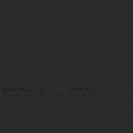
$39.95 USD
$50.95 USD
$42.95 USD
Short en jean ample Halara Flex™ taille
Halara Flex™ Jean Large Casual Taille
haute croisé gainant décontracté avec
Haute Poches Multiples Tricot
poches
Extensible Délavé
Promo