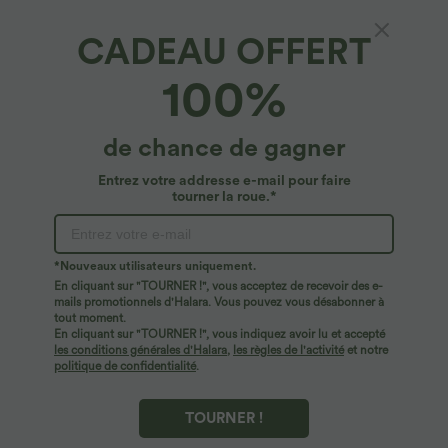
CADEAU OFFERT
100%
de chance de gagner
Entrez votre addresse e-mail pour faire
tourner la roue.*
$44.95 USD
$23.95 USD
$50.95 USD
2 POUR 69,90€, 3 POUR 99,90€
Offres limitées ！
Pantalon Tailleur Large Fluide Halara
Combinaison Casual Col en V Jambes
Flex™ Gaufré Taille Haute Poches
Large Plissée Manches Courtes Poche
+21
Latérales
Latérale Gaufrée Fluide
*Nouveaux utilisateurs uniquement.
En cliquant sur "TOURNER !", vous acceptez de recevoir des e-
mails promotionnels d'Halara. Vous pouvez vous désabonner à
tout moment.
En cliquant sur "TOURNER !", vous indiquez avoir lu et accepté
les conditions générales d'Halara
,
les règles de l'activité
et notre
politique de confidentialité
.
TOURNER !