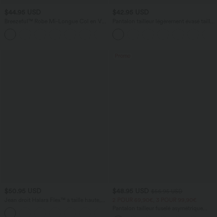
$44.95 USD
$42.95 USD
Breezeful™ Robe Mi-Longue Col en V
Pantalon tailleur légèrement évasé taille
Manches Courtes Poche Latérale Nouée
haute avec poches arrière Halara Flex™
+8
au Dos Séchage Rapide
Promo
$50.95 USD
$48.95 USD
$56.95 USD
Jean droit Halara Flex™ à taille haute,
2 POUR 69,90€, 3 POUR 99,90€
poches multiples, effet délavé et tissu
Pantalon tailleur fuselé asymétrique
+3
extensible
taille moyenne Halara Flex™ DayStretch