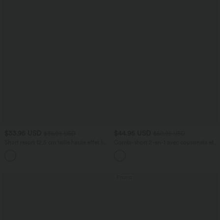
$33.95 USD
$44.95 USD
$36.95 USD
$50.95 USD
Short resort 12,5 cm taille haute effet lin
Combi-short 2-en-1 avec coussinets et
avec ourlet roulotté et poches
poches - Édition Easy Peasy
Promo