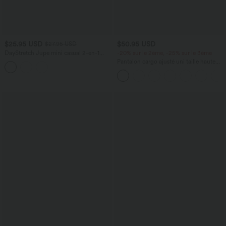
$25.95 USD
$50.95 USD
$27.95 USD
DayStretch Jupe mini casual 2-en-1
-20% sur le 2ème, -25% sur le 3ème
bodycon plissée croisée taille haute
Pantalon cargo ajusté uni taille haute
DayStretch avec poches zippées