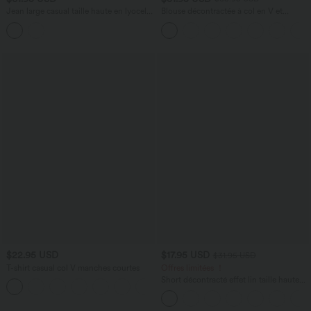
Jean large casual taille haute en lyocell
Blouse décontractée à col en V et
avec poches
manches courtes bouffantes
$22.95 USD
$17.95 USD
$31.95 USD
T-shirt casual col V manches courtes
Offres limitées ！
Short décontracté effet lin taille haute
+9
avec cordon de serrage et poches
latérales