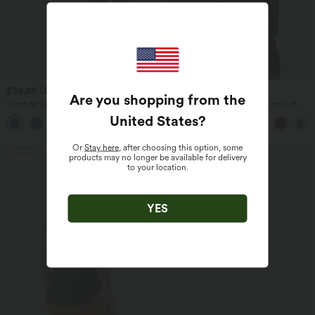
$39.95 USD
$31.95 USD
$42.95 USD
Are you shopping from the
Short en jean ample Halara Flex™ taille
Débardeur décontracté à col en U et
haute croisé gainant décontracté avec
brassière intégrée
United States
?
poches
Or
Stay here
, after choosing this option, some
Promo
products may no longer be available for delivery
to your location.
YES