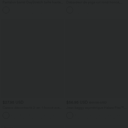
Pantalon barrel DayStretch taille haute
Débardeur de yoga col rond froncé,
avec poches
tissu rafraîchissant - Protection UPF50+
+5
$27.95 USD
$56.95 USD
$61.95 USD
Caraco décontracté 2-en-1 froncé avec
Jean baggy asymétrique Halara Flex™
brassière intégrée bretelles réglables
taille haute effet délavé avec poches