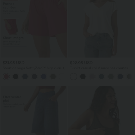
$31.95 USD
$22.95 USD
Short de yoga SoftlyZero™ Airy 2-en-1
T-shirt casual col V manches courtes
taille très haute avec poches et effet frais
+23
InstantCool 17,5 cm