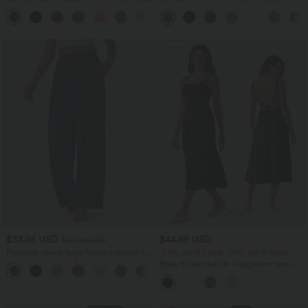
Large Plissée Manches Courtes Poche
manches avec poches - Easy Peasy
+5
Latérale Gaufrée Fluide
Promo
$33.95 USD
$44.95 USD
$39.95 USD
Pantalon casual large fluide mélange lin
-20% sur le 2ème, -25% sur le 3ème
taille haute avec cordon de serrage et
Robe fluide midi de villégiature sans
+5
poches
manches, encolure carrée, dos nu croisé,
fronces et soutien-gorge intégré