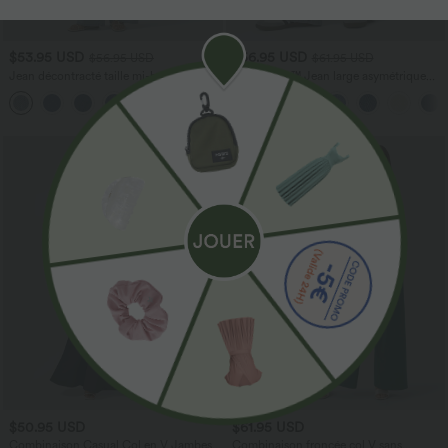
$53.95 USD
$56.95 USD
$56.95 USD
$61.95 USD
Jean décontracté taille mi-haute en
Halara Flex™ Jean large asymétrique
lyocell drapé avec cordon de serrage et
taille basse avec bouton, fermeture
poches
éclair et poches multiples, délavé et
extensible en maille
$50.95 USD
$61.95 USD
Combinaison Casual Col en V Jambes
Combinaison froncée col V sans