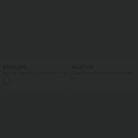
$33.95 USD
$61.95 USD
Short de yoga 2-en-1 SoftlyZero™ Airy
Combinaison de vacances à pois, dos
taille très haute effet frais InstantCool
nu halter, coussinets amovibles, poches
+10
22,8 cm avec poches
et accès facile Easy Peasy