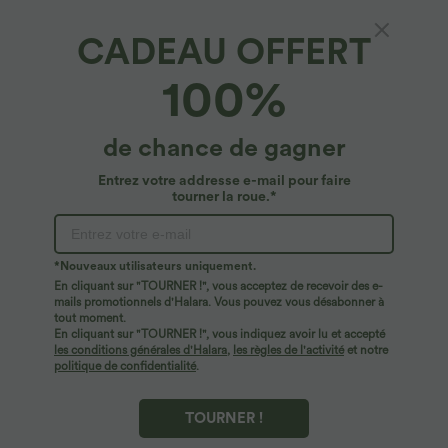
CADEAU OFFERT
100%
$36.95 USD
$17.95 USD
$44.95 USD
$39.95 USD
de chance de gagner
Pantalon taille haute coupe droite
Jupe de sport mini 2-en-1 fluide taille
DayStretch avec poches
mi-haute en mesh léopard avec poche
Entrez votre addresse e-mail pour faire
+23
tourner la roue.*
*Nouveaux utilisateurs uniquement.
En cliquant sur "TOURNER !", vous acceptez de recevoir des e-
mails promotionnels d'Halara. Vous pouvez vous désabonner à
tout moment.
En cliquant sur "TOURNER !", vous indiquez avoir lu et accepté
les conditions générales d'Halara
,
les règles de l'activité
et notre
politique de confidentialité
.
TOURNER !