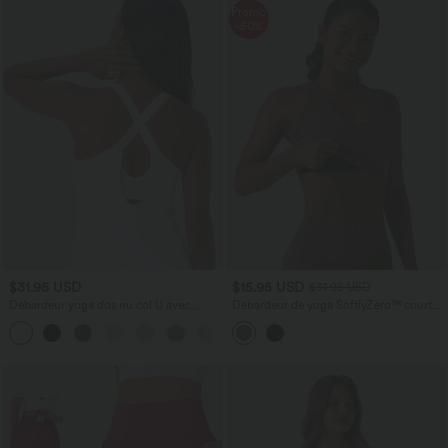
Promo
-50%
$31.95 USD
$15.95 USD
$31.95 USD
Débardeur yoga dos nu col U avec
Débardeur de yoga SoftlyZero™ court
bretelles croisées, ourlet arrondi et effet
col V dos nageur ourlet croisé avec
frais InstantCool, protection solaire
brassière intégrée effet frais InstantCool,
UPF50+
protection solaire UPF50+