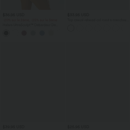
$36.95 USD
$33.95 USD
-20% sur le 2ème, -25% sur le 3ème
Top casual relaxed col rond à manches
chauve-souris
Halara UltraSculpt™ Débardeur De
Course à Col en U Dos Nu Ourlet
+11
Incurvé Croisé
$39.95 USD
$25.95 USD