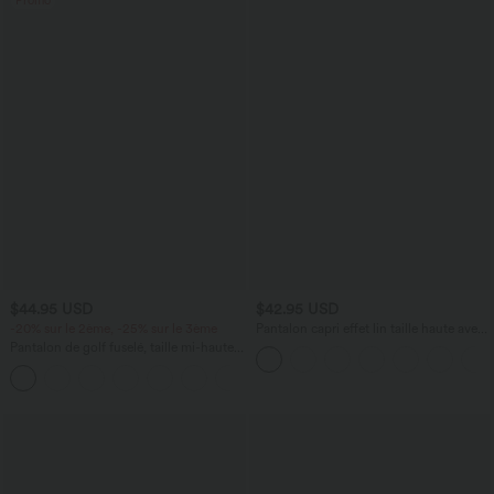
Promo
$44.95 USD
$42.95 USD
-20% sur le 2ème, -25% sur le 3ème
Pantalon capri effet lin taille haute avec
poches zippées
Pantalon de golf fuselé, taille mi-haute,
cordon, ourlet courbé, séchage rapide,
+2
avec poches—UPF40+