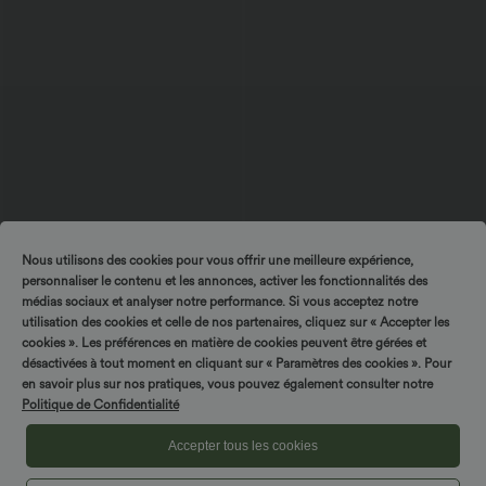
Nous utilisons des cookies pour vous offrir une meilleure expérience,
$33.95 USD
$27.95 USD
$31.95 USD
personnaliser le contenu et les annonces, activer les fonctionnalités des
Short de yoga 2-en-1 SoftlyZero™ Airy
Blouse esprit bureau oversize
médias sociaux et analyser notre performance. Si vous acceptez notre
taille très haute effet frais InstantCool
défroissage facile, col V et manches
+10
22,8 cm avec poches
courtes
utilisation des cookies et celle de nos partenaires, cliquez sur « Accepter les
cookies ». Les préférences en matière de cookies peuvent être gérées et
désactivées à tout moment en cliquant sur « Paramètres des cookies ». Pour
en savoir plus sur nos pratiques, vous pouvez également consulter notre
Politique de Confidentialité
Accepter tous les cookies