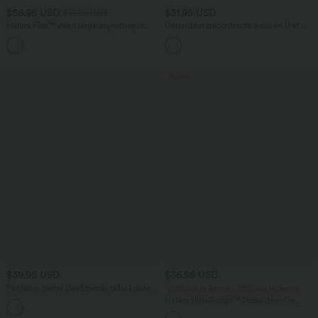
$56.95 USD
$31.95 USD
$61.95 USD
Halara Flex™ Jean large asymétrique
Débardeur décontracté à col en U et
taille basse avec bouton, fermeture
brassière intégrée
+5
éclair et poches multiples, délavé et
extensible en maille
Promo
$39.95 USD
$36.95 USD
Pantalon barrel DayStretch taille haute
-20% sur le 2ème, -25% sur le 3ème
avec poches
Halara UltraSculpt™ Débardeur De
+5
Course à Col en U Dos Nu Ourlet