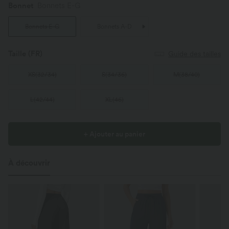
Bonnet
Bonnets E-G
Bonnets E-G
Bonnets A-D
Taille
(FR)
Guide des tailles
XS
(
32/34
)
S
(
34/36
)
M
(
38/40
)
L
(
42/44
)
XL
(
46
)
+ Ajouter au panier
À découvrir