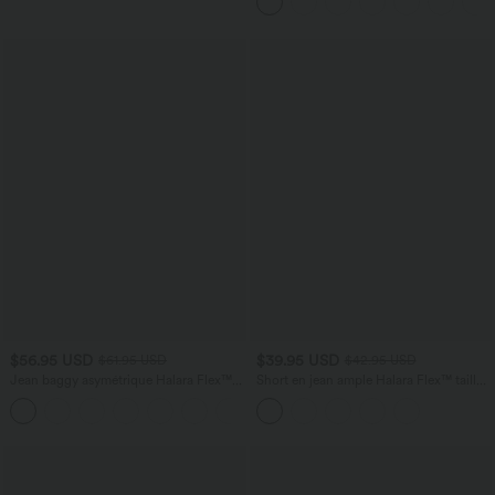
Incurvé Croisé
$56.95 USD
$39.95 USD
$61.95 USD
$42.95 USD
Jean baggy asymétrique Halara Flex™
Short en jean ample Halara Flex™ taille
taille haute effet délavé avec poches
haute croisé gainant décontracté avec
poches