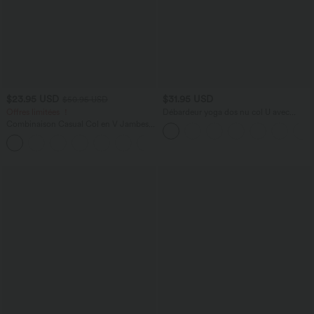
$23.95 USD
$31.95 USD
$50.95 USD
Offres limitées ！
Débardeur yoga dos nu col U avec
bretelles croisées, ourlet arrondi et effet
Combinaison Casual Col en V Jambes
frais InstantCool, protection solaire
Large Plissée Manches Courtes Poche
UPF50+
+5
Latérale Gaufrée Fluide