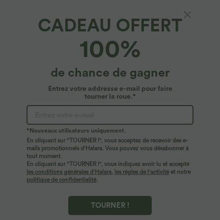
CADEAU OFFERT
SoftlyZero™ Airy*
100%
Débardeur yoga court SoftlyZero™ Airy col
carré effet frais InstantCool, bonnets E-G
4.7
(
149
)
de chance de gagner
$22.95 USD
Entrez votre addresse e-mail pour faire
tourner la roue.*
*Nouveaux utilisateurs uniquement.
En cliquant sur "TOURNER !", vous acceptez de recevoir des e-
mails promotionnels d'Halara. Vous pouvez vous désabonner à
tout moment.
En cliquant sur "TOURNER !", vous indiquez avoir lu et accepté
les conditions générales d'Halara
,
les règles de l'activité
et notre
politique de confidentialité
.
TOURNER !