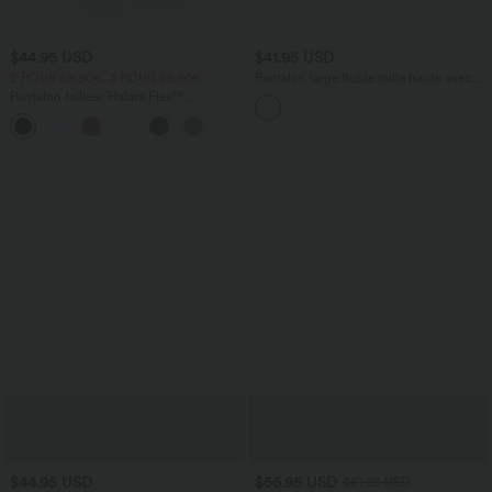
$44.95 USD
$41.95 USD
2 POUR 69,90€, 3 POUR 99,90€
Pantalon large fluide taille haute avec
cordon de serrage, poches latérales et
Pantalon tailleur Halara Flex™
aspect lin
DayStretch coupe droite taille haute
+23
avec poches
$44.95 USD
$56.95 USD
$61.95 USD