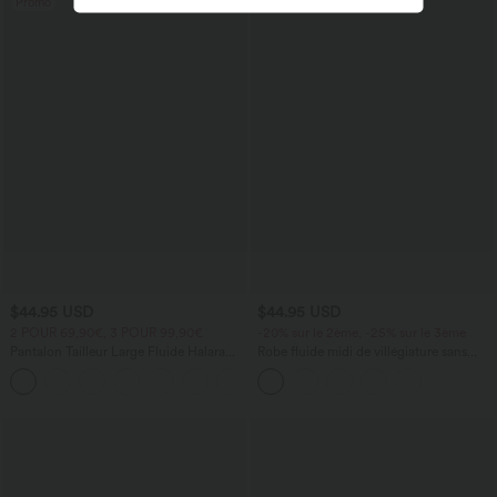
Promo
Promo
$44.95 USD
$44.95 USD
2 POUR 69,90€, 3 POUR 99,90€
-20% sur le 2ème, -25% sur le 3ème
Pantalon Tailleur Large Fluide Halara
Robe fluide midi de villégiature sans
Flex™ Gaufré Taille Haute Poches
manches, encolure carrée, dos nu croisé,
+21
Latérales
fronces et soutien-gorge intégré