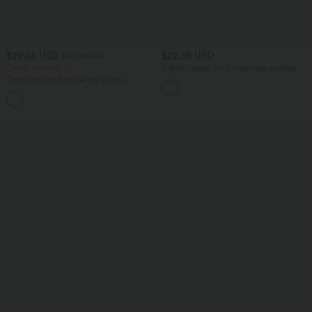
$29.95 USD
$22.95 USD
$61.95 USD
Offres limitées ！
T-shirt casual col V manches courtes
Combinaison froncée col V sans
manches avec poches - Easy Peasy
+7