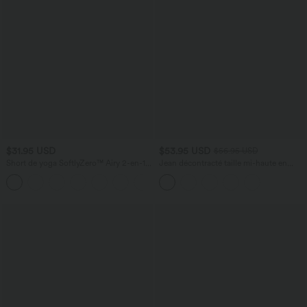
$31.95 USD
$53.95 USD
$56.95 USD
Short de yoga SoftlyZero™ Airy 2-en-1
Jean décontracté taille mi-haute en
taille très haute avec poches et effet frais
lyocell drapé avec cordon de serrage et
+23
InstantCool 17,5 cm
poches