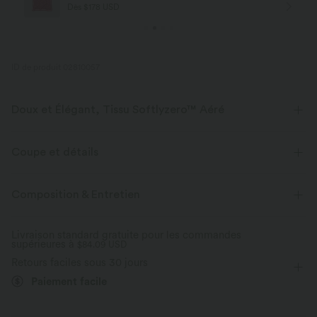
Dès $84 USD d'achat
ID de produit 02810057
Doux et Élégant, Tissu Softlyzero™ Aéré
Sentez-vous comme flottant dans l'air avec notre tissu super doux qui
est frais au toucher.
Coupe et détails
Extensible dans les 4 sens
Tissu respirant
Près du corps
Soutien-gorge intégré
Dos croisé
Composition & Entretien
Col carré
Croisé
Enfilable
Yoga et Pilates
Frais au toucher
Doux et lisse
Livraison standard gratuite pour les commandes
supérieures à
Sous la poitrine
$84.09 USD
Sans manches
Haute élasticité
Évacue l’humidité
Retours faciles sous 30 jours
Élasticité quatre directions
Bonnets E à G
Débardeur
Paiement facile