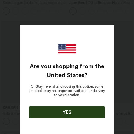
Robe longue fluide fendue avec poches
Jean Barrel 7/8 taille basse Halara Flex™
latérales, dos nu et effet torsadé
avec poches zippées
+8
Are you shopping from the
United States
?
Or
Stay here
, after choosing this option, some
products may no longer be available for delivery
to your location.
$56.95 USD
$33.95 USD
$61.95 USD
$39.95 USD
YES
Halara Flex™ Jogging barrel en denim
Pantalon casual large fluide mélange lin
taille mi-haute avec poches
taille haute avec cordon de serrage et
poches