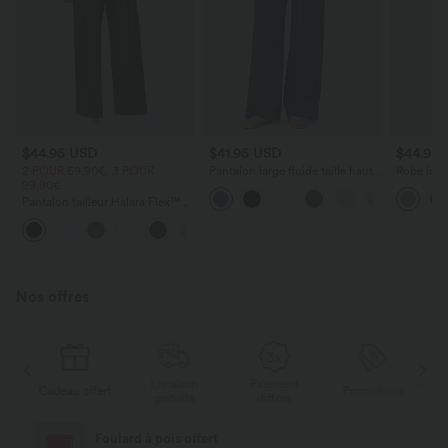
$44.95 USD
$41.95 USD
$44.95
2 POUR 69,90€, 3 POUR
Pantalon large fluide taille haute
Robe long
99,90€
avec cordon de serrage, poches
poches lat
latérales et aspect lin
torsadé
Pantalon tailleur Halara Flex™
DayStretch coupe droite taille
+23
haute avec poches
Nos offres
Livraison
Paiement
ert
Promotions
Cadeau offert
gratuite
différé
Livraison offerte