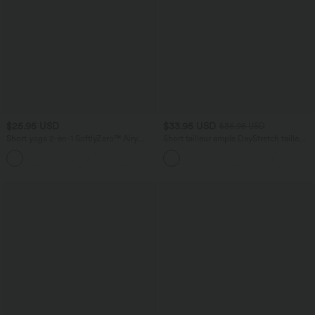
$25.95 USD
$33.95 USD
$36.95 USD
Short yoga 2-en-1 SoftlyZero™ Airy
Short tailleur ample DayStretch taille
effet frais InstantCool taille très haute
haute 17,5 cm avec poches
+20
12,5 cm avec poches, longueur allongée