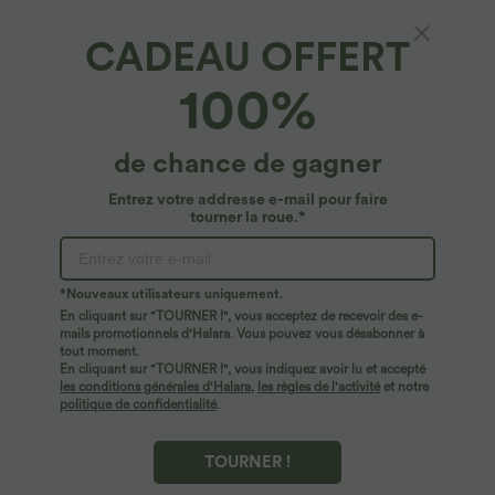
CADEAU OFFERT
SoftlyZero™ Airy*
100%
Débardeur yoga court SoftlyZero™ Airy col
carré effet frais InstantCool, bonnets E-G
4.8
(
12
)
de chance de gagner
$22.95 USD
Entrez votre addresse e-mail pour faire
tourner la roue.*
*Nouveaux utilisateurs uniquement.
En cliquant sur "TOURNER !", vous acceptez de recevoir des e-
mails promotionnels d'Halara. Vous pouvez vous désabonner à
tout moment.
En cliquant sur "TOURNER !", vous indiquez avoir lu et accepté
les conditions générales d'Halara
,
les règles de l'activité
et notre
politique de confidentialité
.
TOURNER !