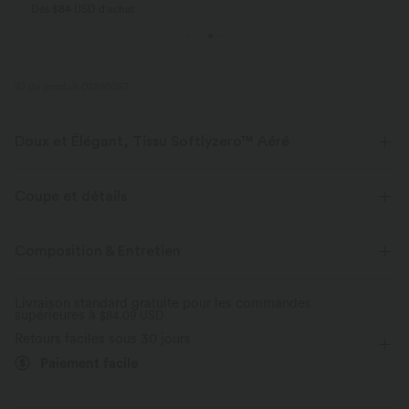
Dès $84 USD d'achat
ID de produit 02810057
Doux et Élégant, Tissu Softlyzero™ Aéré
Sentez-vous comme flottant dans l'air avec notre tissu super doux qui
est frais au toucher.
Coupe et détails
Extensible dans les 4 sens
Tissu respirant
Près du corps
Soutien-gorge intégré
Dos croisé
Composition & Entretien
Col carré
Croisé
Enfilable
Yoga et Pilates
Frais au toucher
Doux et lisse
Livraison standard gratuite pour les commandes
supérieures à
Sous la poitrine
$84.09 USD
Sans manches
Haute élasticité
Évacue l’humidité
Retours faciles sous 30 jours
Élasticité quatre directions
Bonnets E à G
Débardeur
Paiement facile