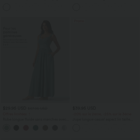
haute avec poches multiples et effet
haute avec poches arrière Halara Flex™
+16
frais InstantCool
Promo
$29.95 USD
$39.95 USD
$67.95 USD
Offres limitées ！
-20% sur le 2ème, -25% sur le 3ème
Robe longue fluide sans manches avec
Jupe longue casual aspect lin taille
brassière intégrée (Bonnets E-G) et
haute avec cordon de serrage
poches