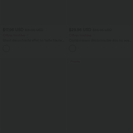
$17.95 USD
$29.95 USD
$31.95 USD
$56.95 USD
Offres limitées ！
Offres limitées ！
Short décontracté effet lin taille haute
Combinaison décontractée dos nu avec
avec cordon de serrage et poches
poches latérales
latérales
Promo