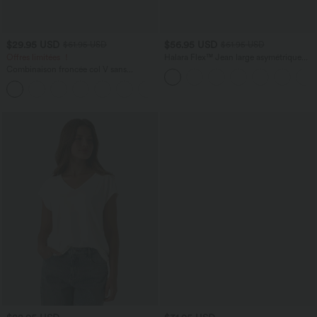
$29.95 USD
$56.95 USD
$61.95 USD
$61.95 USD
Offres limitées ！
Halara Flex™ Jean large asymétrique
taille basse avec bouton, fermeture
Combinaison froncée col V sans
éclair et poches multiples, délavé et
manches avec poches - Easy Peasy
extensible en maille
+7