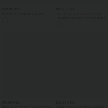
$50.95 USD
$25.95 USD
Halara Flex™ Jean barrel coupe
-20% sur le 2ème, -25% sur le 3ème
tonneau taille mi-haute avec poches
Top décontracté dos nu à col licou avec
lien dans le dos
$31.95 USD
$42.95 USD
Bermuda SoftlyZero™ Airy de yoga taille
Pantalon tailleur légèrement évasé taille