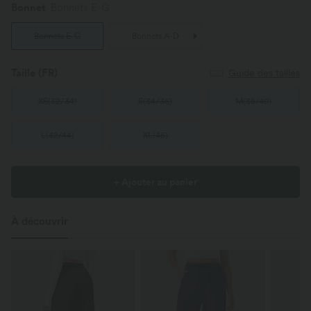
Bonnet
Bonnets E-G
Bonnets E-G
Bonnets A-D
Taille
(FR)
Guide des tailles
XS
(
32/34
)
S
(
34/36
)
M
(
38/40
)
L
(
42/44
)
XL
(
46
)
+ Ajouter au panier
À découvrir