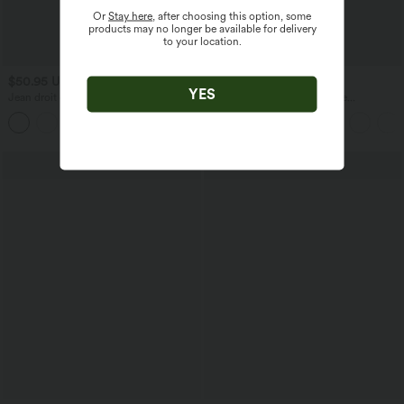
Or
Stay here
, after choosing this option, some
products may no longer be available for delivery
to your location.
$50.95 USD
$27.95 USD
$31.95 USD
YES
Jean droit décontracté croisé gainant
Blouse esprit bureau oversize
taille haute avec poches Halara Flex™
défroissage facile, col V et manches
+1
courtes
Promo