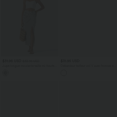
$31.95 USD
$31.95 USD
$33.95 USD
Jupe longue moulante taille mi-haute
Débardeur tailleur col V avec fronces et
avec nœud devant et fronces imprimé
brassière intégrée
floral/à rayures