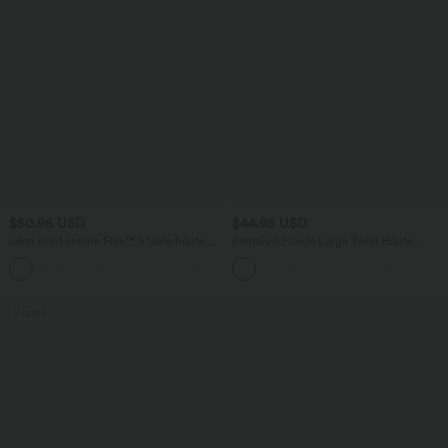
$50.95 USD
$44.95 USD
Jean droit Halara Flex™ à taille haute,
Pantalon Fluide Large Taille Haute
poches multiples, effet délavé et tissu
Poches Latérales Palazzo Solide Casual
+3
extensible
Linen-Feel
Promo