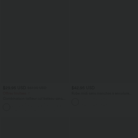
$29.95 USD
$42.95 USD
$61.95 USD
Offres limitées ！
Robe midi sans manches à encolure
arrondie avec coussinets amovibles et
Combinaison tailleur col bateau sans
ourlet à volants
manches à rayures et nœuds sur les
+8
côtés effet frais InstantCool avec
poches, accès facile Easy Peasy