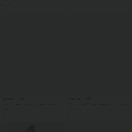
$61.95 USD
$50.95 USD
Combinaison de vacances à pois, dos
Halara Flex™ Jean Large Casual Taille
nu halter, coussinets amovibles, poches
Haute Poches Multiples Tricot
et accès facile Easy Peasy
Extensible Délavé