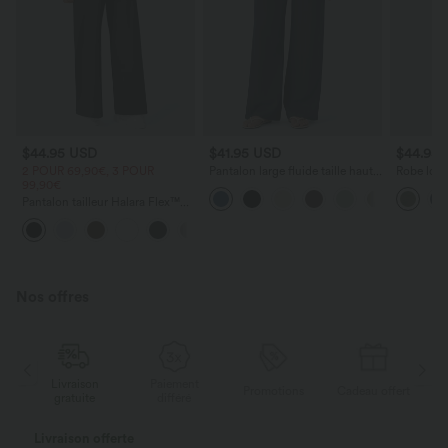
$44.95 USD
$41.95 USD
$44.95
2 POUR 69,90€, 3 POUR
Pantalon large fluide taille haute
Robe long
99,90€
avec cordon de serrage, poches
poches lat
latérales et aspect lin
torsadé
Pantalon tailleur Halara Flex™
DayStretch coupe droite taille
+23
haute avec poches
Nos offres
Livraison
Paiement
ert
Promotions
Cadeau offert
gratuite
différé
Livraison offerte