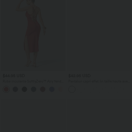
$44.95 USD
$42.95 USD
Robe moulante SoftlyZero™ Airy fendue
Pantalon capri effet lin taille haute avec
à effet frais InstantCool, brassière
poches zippées
+1
intégrée, dos nu croisé à lacets,
légèrement plissée pour invitée de
mariage et demoiselle d'honneur