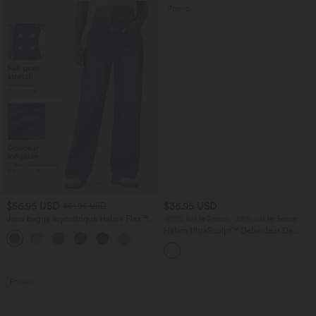
Promo
$56.95 USD
$36.95 USD
$61.95 USD
Jean baggy asymétrique Halara Flex™
-20% sur le 2ème, -25% sur le 3ème
taille haute effet délavé avec poches
Halara UltraSculpt™ Débardeur De
Course à Col en U Dos Nu Ourlet
Incurvé Croisé
Promo