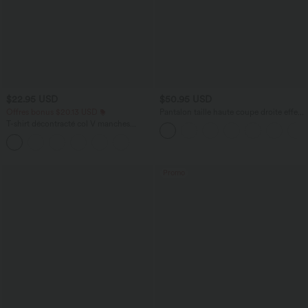
$22.95 USD
$50.95 USD
Offres bonus $20.13 USD
Pantalon taille haute coupe droite effet
lin avec poches
T-shirt décontracté col V manches
courtes coupe courte
Promo