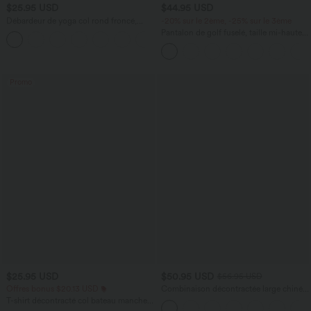
$25.95 USD
$44.95 USD
Débardeur de yoga col rond froncé,
-20% sur le 2ème, -25% sur le 3ème
tissu rafraîchissant - Protection UPF50+
Pantalon de golf fuselé, taille mi-haute,
+16
cordon, ourlet courbé, séchage rapide,
avec poches—UPF40+
Promo
$25.95 USD
$50.95 USD
$56.95 USD
Offres bonus $20.13 USD
Combinaison décontractée large chinée
froncée bretelles ajustables avec poches
T-shirt décontracté col bateau manches
- Easy Peasy
courtes coton