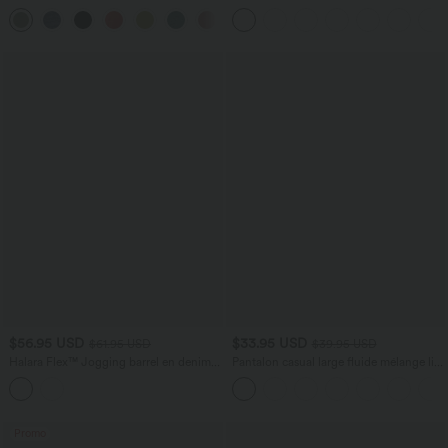
latérales, dos nu et effet torsadé
avec poches zippées
+8
$56.95 USD
$33.95 USD
$61.95 USD
$39.95 USD
Halara Flex™ Jogging barrel en denim
Pantalon casual large fluide mélange lin
taille mi-haute avec poches
taille haute avec cordon de serrage et
poches
Promo