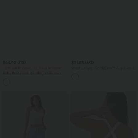
$44.95 USD
$31.95 USD
-20% sur le 2ème, -25% sur le 3ème
Short de yoga SoftlyZero™ Airy 2-en-1
taille très haute avec poches et effet frais
Robe fluide midi de villégiature sans
InstantCool 17,5 cm
manches, encolure carrée, dos nu croisé,
fronces et soutien-gorge intégré