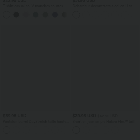
$22.95 USD
$31.95 USD
T-shirt casual col V manches courtes
Débardeur décontracté à col en U et
brassière intégrée
+9
$39.95 USD
$39.95 USD
$42.95 USD
Pantalon barrel DayStretch taille haute
Short en jean ample Halara Flex™ taille
avec poches
haute croisé gainant décontracté avec
+5
poches