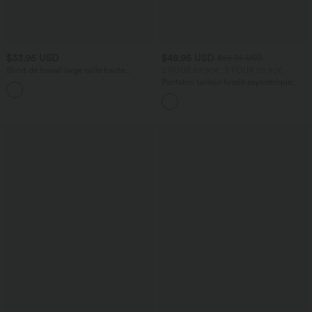
$33.95 USD
$48.95 USD
$56.95 USD
Short de travail large taille haute
2 POUR 69,90€, 3 POUR 99,90€
DayStretch avec poches
Pantalon tailleur fuselé asymétrique
+11
taille moyenne Halara Flex™ DayStretch
avec poches