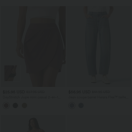
$25.95 USD
$56.95 USD
$27.95 USD
$61.95 USD
DayStretch Jupe mini casual 2-en-1
Jean coupe barrel Halara Flex™ taille
bodycon plissée croisée taille haute
haute avec poches