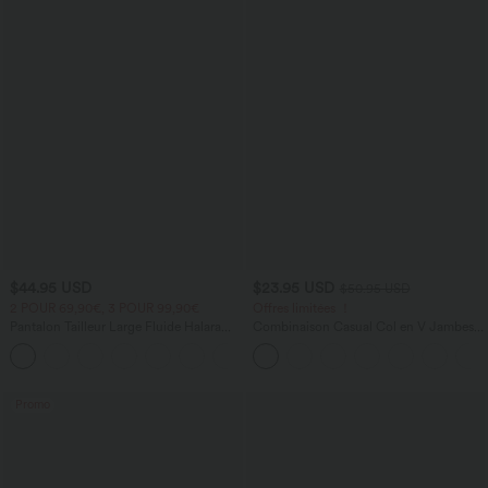
$44.95 USD
$23.95 USD
$50.95 USD
2 POUR 69,90€, 3 POUR 99,90€
Offres limitées ！
Pantalon Tailleur Large Fluide Halara
Combinaison Casual Col en V Jambes
Flex™ Gaufré Taille Haute Poches
Large Plissée Manches Courtes Poche
+21
Latérales
Latérale Gaufrée Fluide
Promo