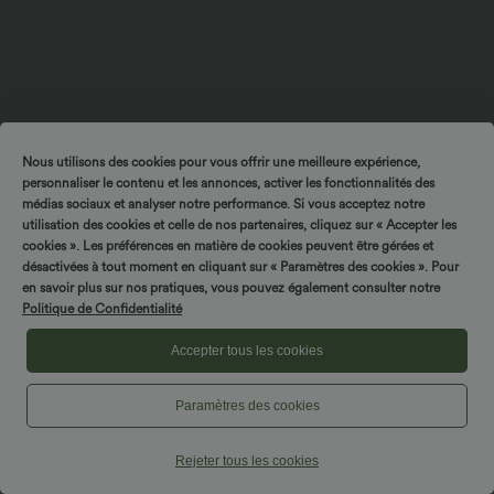
Nous utilisons des cookies pour vous offrir une meilleure expérience,
$33.95 USD
$44.95 USD
$50.95 USD
personnaliser le contenu et les annonces, activer les fonctionnalités des
Bermuda Large Fluide Taille Haute avec
Combi-short 2-en-1 avec coussinets et
médias sociaux et analyser notre performance. Si vous acceptez notre
Plis et Poches Latérales en Lin
poches - Édition Easy Peasy
Synthétique
utilisation des cookies et celle de nos partenaires, cliquez sur « Accepter les
cookies ». Les préférences en matière de cookies peuvent être gérées et
désactivées à tout moment en cliquant sur « Paramètres des cookies ». Pour
en savoir plus sur nos pratiques, vous pouvez également consulter notre
Politique de Confidentialité
Accepter tous les cookies
Paramètres des cookies
Rejeter tous les cookies