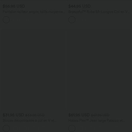
$56.95 USD
$44.95 USD
Pantalon tailleur ample, taille moyenne,
Breezeful™ Robe Mi-Longue Col en V
coupe barrel, à poches
Manches Courtes Poche Latérale Nouée
+3
au Dos Séchage Rapide
$31.95 USD
$61.95 USD
$33.95 USD
$67.95 USD
Blouse décontractée à col en V et
Halara Flex™ Jean large Palazzo et
manches courtes bouffantes
Taille Haute avec Poches Avant en Tricot
Extensible Lavé