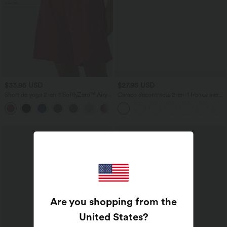
$33.95 USD
$27.95 USD
Short de yoga 2-en-1 SoftlyZero™ Airy
Caraco décontracté 2-en-1 froncé avec
taille très haute effet frais InstantCool
brassière intégrée bretelles réglables
+10
22,8 cm avec poches
Are you shopping from the
United States
?