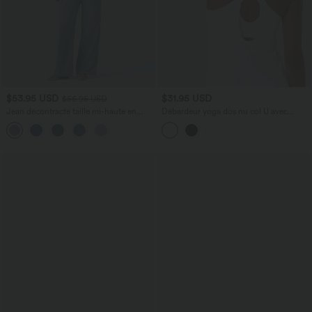
$53.95 USD
$31.95 USD
$56.95 USD
Jean décontracté taille mi-haute en
Débardeur yoga dos nu col U avec
lyocell drapé avec cordon de serrage et
bretelles croisées, ourlet arrondi et effet
poches
frais InstantCool, protection solaire
UPF50+