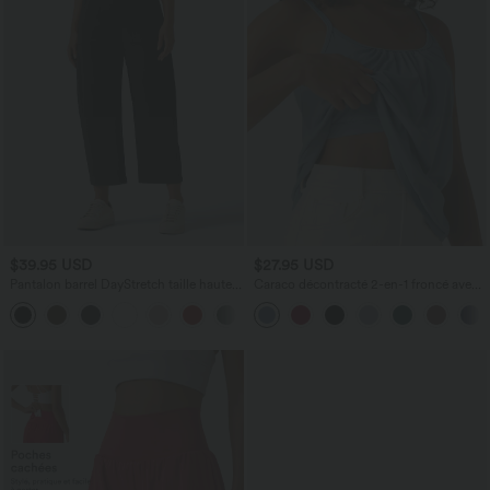
$39.95 USD
$27.95 USD
Pantalon barrel DayStretch taille haute
Caraco décontracté 2-en-1 froncé avec
avec poches
brassière intégrée bretelles réglables
+5