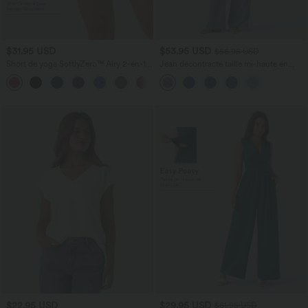
$31.95 USD
$53.95 USD
$56.95 USD
Short de yoga SoftlyZero™ Airy 2-en-1
Jean décontracté taille mi-haute en
taille très haute avec poches et effet frais
lyocell drapé avec cordon de serrage et
+23
InstantCool 17,5 cm
poches
$22.95 USD
$29.95 USD
$61.95 USD