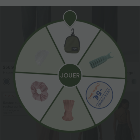
$56.95 USD
$33.95 USD
$61.95 USD
$39.95 USD
Halara Flex™ Jogging barrel en denim
Pantalon casual large fluide mélange lin
taille mi-haute avec poches
taille haute avec cordon de serrage et
poches
Promo
Promo