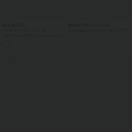
$25.95 USD
$56.95 USD
$61.95 USD
Offres bonus $20.13 USD
Jean baggy asymétrique Halara Flex™
taille haute effet délavé avec poches
T-shirt décontracté col bateau manches
courtes coton
Promo