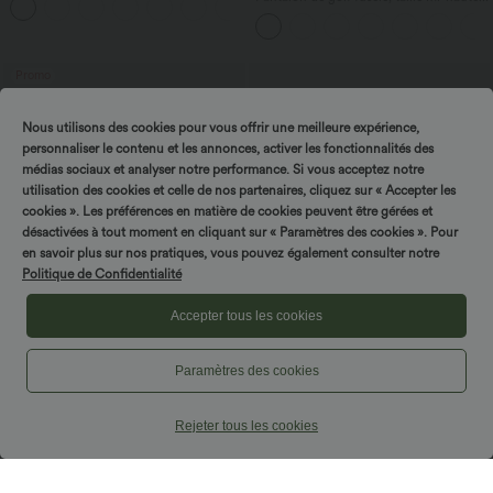
+16
cordon, ourlet courbé, séchage rapide,
avec poches—UPF40+
Promo
Nous utilisons des cookies pour vous offrir une meilleure expérience,
personnaliser le contenu et les annonces, activer les fonctionnalités des
médias sociaux et analyser notre performance. Si vous acceptez notre
utilisation des cookies et celle de nos partenaires, cliquez sur « Accepter les
cookies ». Les préférences en matière de cookies peuvent être gérées et
désactivées à tout moment en cliquant sur « Paramètres des cookies ». Pour
en savoir plus sur nos pratiques, vous pouvez également consulter notre
Politique de Confidentialité
Accepter tous les cookies
Paramètres des cookies
$16.95 USD
$50.95 USD
Offres bonus $14.52 USD
Jean droit décontracté croisé gainant
taille haute avec poches Halara Flex™
Short type boxer taille haute très
Rejeter tous les cookies
extensible et doux pour la détente