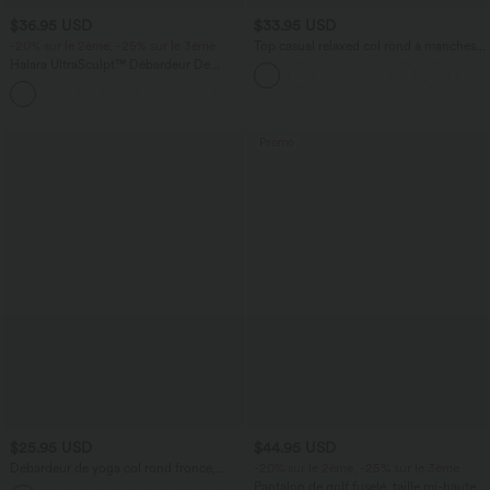
$36.95 USD
$33.95 USD
-20% sur le 2ème, -25% sur le 3ème
Top casual relaxed col rond à manches
chauve-souris
Halara UltraSculpt™ Débardeur De
Course à Col en U Dos Nu Ourlet
+11
Incurvé Croisé
Promo
$25.95 USD
$44.95 USD
Débardeur de yoga col rond froncé,
-20% sur le 2ème, -25% sur le 3ème
tissu rafraîchissant - Protection UPF50+
Pantalon de golf fuselé, taille mi-haute,