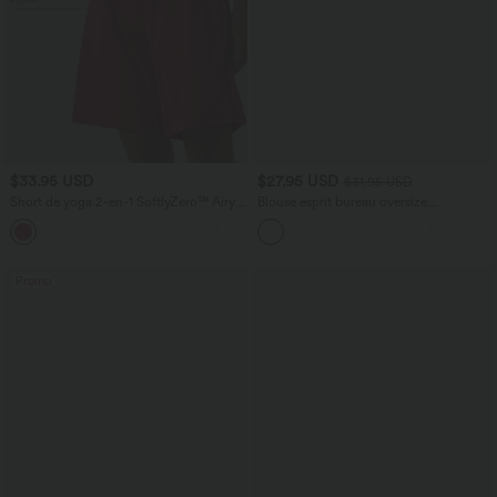
$33.95 USD
$27.95 USD
$31.95 USD
Short de yoga 2-en-1 SoftlyZero™ Airy
Blouse esprit bureau oversize
taille très haute effet frais InstantCool
défroissage facile, col V et manches
+10
22,8 cm avec poches
courtes
Promo