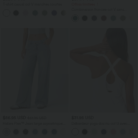
T-shirt casual col V manches courtes
Offres limitées ！
Combinaison froncée col V sans
+9
manches avec poches - Easy Peasy
$56.95 USD
$31.95 USD
$61.95 USD
Halara Flex™ Jean large asymétrique
Débardeur yoga dos nu col U avec
taille basse avec bouton, fermeture
bretelles croisées, ourlet arrondi et effet
+5
éclair et poches multiples, délavé et
frais InstantCool, protection solaire
extensible en maille
UPF50+