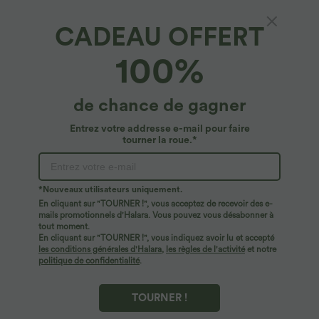
CADEAU OFFERT
100%
de chance de gagner
Entrez votre addresse e-mail pour faire
tourner la roue.*
*Nouveaux utilisateurs uniquement.
En cliquant sur "TOURNER !", vous acceptez de recevoir des e-
$44.95 USD
$56.95 USD
$61.95 USD
mails promotionnels d'Halara. Vous pouvez vous désabonner à
Robe longue fluide fendue avec poches
Jean Barrel 7/8 taille basse Halara Flex™
tout moment.
latérales, dos nu et effet torsadé
avec poches zippées
En cliquant sur "TOURNER !", vous indiquez avoir lu et accepté
+8
les conditions générales d'Halara
,
les règles de l'activité
et notre
politique de confidentialité
.
TOURNER !