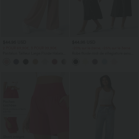
$44.95 USD
$44.95 USD
2 POUR 69,90€, 3 POUR 99,90€
-20% sur le 2ème, -25% sur le 3ème
Pantalon Tailleur Large Fluide Halara
Robe fluide midi de villégiature sans
Flex™ Gaufré Taille Haute Poches
manches, encolure carrée, dos nu croisé,
+21
Latérales
fronces et soutien-gorge intégré