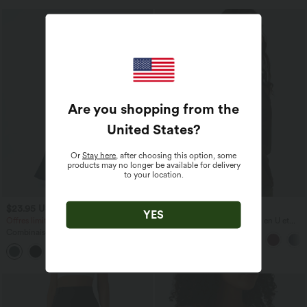
Are you shopping from the
United States
?
Or
Stay here
, after choosing this option, some
products may no longer be available for delivery
to your location.
$23.95 USD
$31.95 USD
$50.95 USD
YES
Offres limitées ！
Débardeur décontracté à col en U et
brassière intégrée
Combinaison Casual Col en V Jambes
Large Plissée Manches Courtes Poche
+5
Latérale Gaufrée Fluide