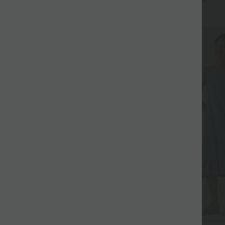
+6
con bolsillos - UPF40+