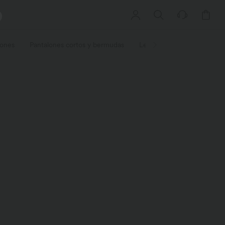
ones
Pantalones cortos y bermudas
Leggings
Tallas
Act