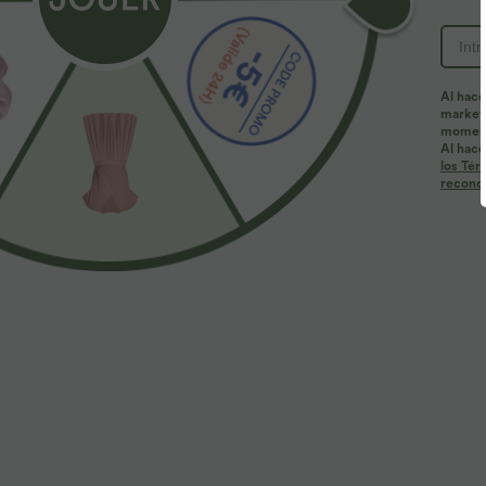
Al hace
marketi
momen
Al hace
los Tér
reconoc
29,95 €
49,95 €
34,95 €
54,95
Pantalones casual de talle alto con cordón,
Halara Flex™ va
pernera ancha, en mezcla de lino y con bolsillos
de tiro bajo con
+9
baggy y pierna