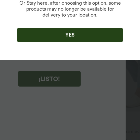
Or
Stay here
, after choosing this option, some
products may no longer be available for
delivery to your location.
r clic en "¡LISTO!", aceptas recibir correos electrónicos de
ng de Halara. Puedes cancelar la suscripción en cualquier
YES
to.
r clic en "¡LISTO!", has leído y aceptas
minos y Condiciones de Halara
,
Reglas de Actividad
y
es la Política de Privacidad de Halara
.
¡LISTO!
39,95 €
 €
queros casual lavados asimétricos
-20% el 2º, -25% el 3º
 bolsillos con cremallera, corte
Pantalones de golf de cintura med
+9
 ancha
dobladillo curvo, secado rápido, d