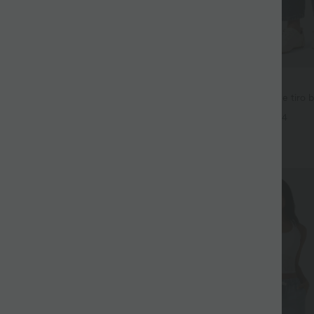
49,95 €
54,95 €
uido estilo resort, con espalda
Halara Flex™ jeans casual de tiro 
etalle retorcido, apertura y
bolsillos con cremallera y pernera t
+12
+4