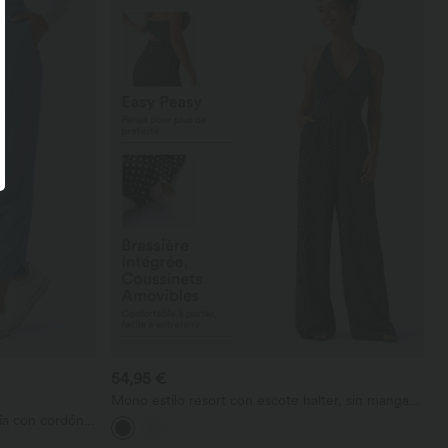
54,95 €
Mono estilo resort con escote halter, sin mangas,
espalda descubierta, sujetador incorporado,
ia con cordón,
estampado de lunares y bolsillos - Easy Peezy
e corte cónico y