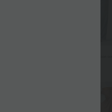
47,95 €
 €
49,95 €
alones casuales de tiro alto con
Jeans casual de tiro medio con cor
era recta
+27
Rebajas