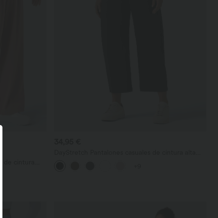
34,95 €
DayStretch Pantalones casuales de cintura alta
con pernera tipo barril y bolsillos
o de cintura
+9
tejido waffle