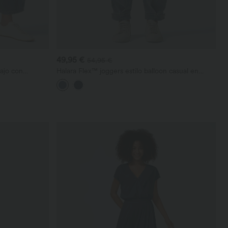
49,95 €
54,95 €
bajo con
Halara Flex™ joggers estilo balloon casual en
ipo barril
denim de tiro medio con bolsillos