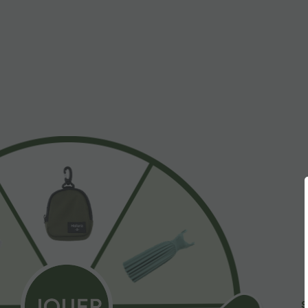
27,95 €
39,95 €
Top de yoga InstantCool con escote en U y bajo
-20% el 2º, -25
curvado - UPF50+
Vestido midi es
+4
descubierta con
sin mangas, fru
de caída fluida.
S