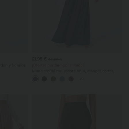
21,95 €
44,95 €
dón y bolsillos
¡Ofertas por tiempo limitado!
Mono casual con escote en V, mangas cortas,
bolsillos laterales, pierna ancha y tejido waffle
+9
fluido