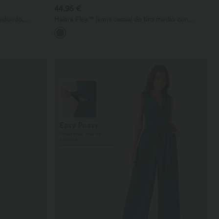
44,95 €
redondo,
Halara Flex™ jeans casual de tiro medio con
bajo con
pernera tipo barril y bolsillos