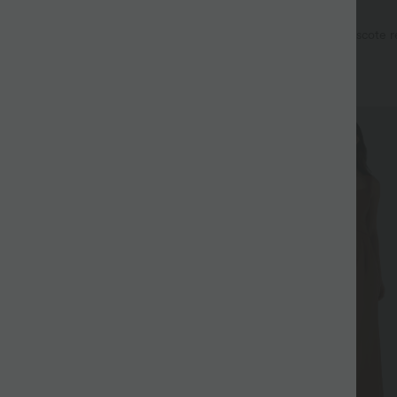
37,95 €
 €
ermuda denim de tiro alto con
Vestido midi informal con escote 
, control de abdomen, corte
sujetador integrado, sin mangas y 
los
volantes