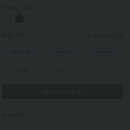
Couleur
Blanc
Taille
(FR)
Guide des tailles
XS
(
32/34
)
S
(
34/36
)
M
(
38/40
)
L
(
42/44
)
XL
(
46
)
+ Ajouter au panier
Nos offres