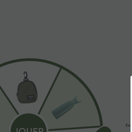
À découvrir
$61.95 USD
$27.95 USD
Combinaison tailleur col
Legging yoga 7/8 taille haute
L
bateau sans manches à
froncé sans couture
c
+12
+4
rayures et nœuds sur les
OneForm Seamless Flow
s
côtés effet frais InstantCool
avec poches, accès facile
Ent
Easy Peasy