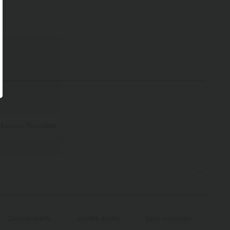
Évacue l’humidité
Couvre-pieds
Jambe droite
Sans manches