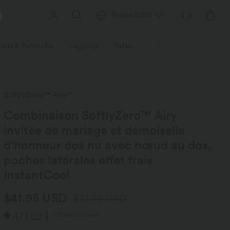
France
(
USD
)
orts & Bermudas
Leggings
Tailles
Activités / Utilités
Ti
SoftlyZero™ Airy*
Combinaison SoftlyZero™ Airy
invitée de mariage et demoiselle
d'honneur dos nu avec nœud au dos,
poches latérales effet frais
InstantCool
$41.95 USD
$61.95 USD
4.7
(
69
)
Offres limitées ！