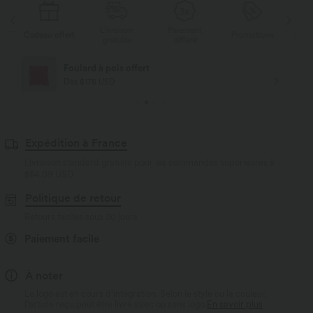
Livraison
Paiement
au offert
Promotions
Cadeau offert
gratuite
différé
Livraison offerte
Dès $84 USD d'achat
Expédition à France
Livraison standard gratuite pour les commandes supérieures à
$84.09 USD
Politique de retour
Retours faciles sous 30 jours
Paiement facile
À noter
Le logo est en cours d’intégration. Selon le style ou la couleur,
l’article reçu peut être livré avec ou sans logo.
En savoir plus