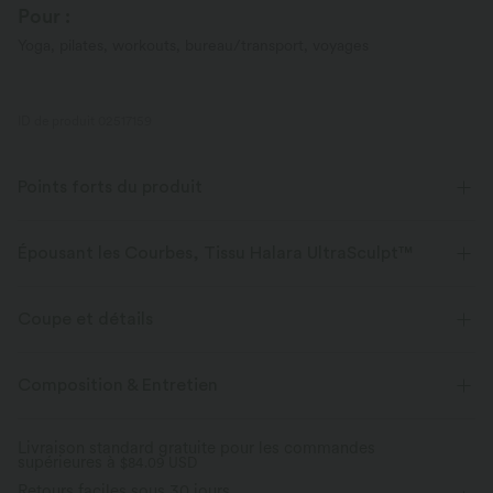
Pour :
Yoga, pilates, workouts, bureau/transport, voyages
ID de produit 02517159
Points forts du produit
Épousant les Courbes, Tissu Halara UltraSculpt™
Mettez vos courbes en valeur avec notre tissu sculptant.
Coupe et détails
Extensible dans les 4 sens
Tissu respirant
Maintien moyen
Taille plate
Poches latérales
Composition & Entretien
Doux et lisse
Compression sculptante
Enfilable
Entraînement
Longueur 7 / 8
Livraison standard gratuite pour les commandes
Évacue l’humidité
supérieures à
Taille haute
$84.09 USD
Ajusté
Haute élasticité
Ceinture Gainante
Retours faciles sous 30 jours