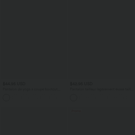
$44.95 USD
$42.95 USD
Pantalon de yoga à coupe bootcut
Pantalon tailleur légèrement évasé taille
gainant taille haute avec poches Halara
haute avec poches arrière Halara Flex™
+11
UltraSculpt™
Promo