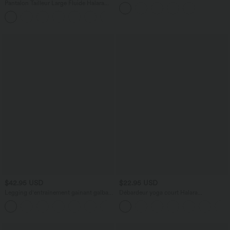
taille moyenne sans couture OneForm
Pantalon Tailleur Large Fluide Halara
Seamless Flow
Flex™ Gaufré Taille Haute Poches
+21
Latérales
$42.95 USD
$22.95 USD
Legging d'entraînement gainant galbant
Débardeur yoga court Halara
taille haute avec poches Halara
UltraSculpt™ double bretelles torsadé
+15
UltraSculpt™
dos nu