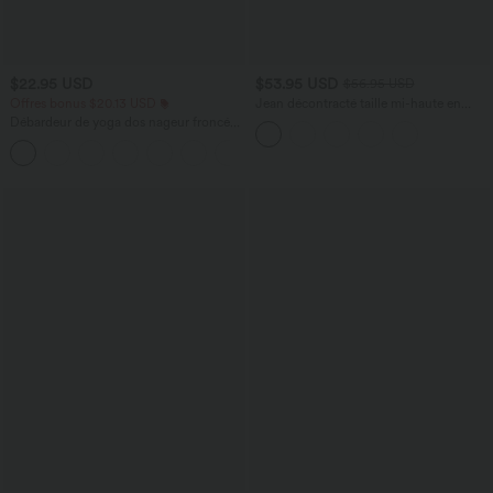
$22.95 USD
$53.95 USD
$56.95 USD
Offres bonus $20.13 USD
Jean décontracté taille mi-haute en
lyocell drapé avec cordon de serrage et
Débardeur de yoga dos nageur froncé
poches
col rond
+2