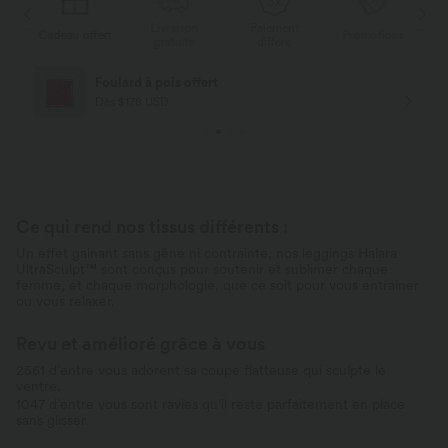
Livraison
Paiement
s
Cadeau offert
Promotions
Ca
gratuite
différé
Foulard à pois offert
Dès $178 USD
Ce qui rend nos tissus différents :
Un effet gainant sans gêne ni contrainte, nos leggings Halara
UltraSculpt™ sont conçus pour soutenir et sublimer chaque
femme, et chaque morphologie, que ce soit pour vous entrainer
ou vous relaxer.
Revu et amélioré grâce à vous
2561 d’entre vous adorent sa coupe flatteuse qui sculpte le
ventre.
1047 d’entre vous sont ravies qu’il reste parfaitement en place
sans glisser.