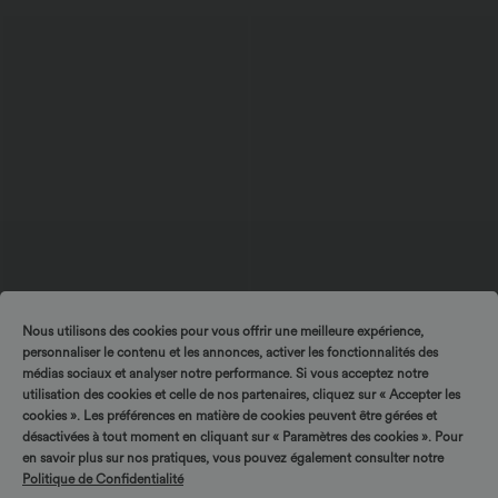
Nous utilisons des cookies pour vous offrir une meilleure expérience,
$50.95 USD
$31.95 USD
personnaliser le contenu et les annonces, activer les fonctionnalités des
Tournez & gagnez !
Pantalon taille haute coupe droite effet
Haut de sport yoga col rond manches
médias sociaux et analyser notre performance. Si vous acceptez notre
lin avec poches
longues froncé - UPF50+
+5
utilisation des cookies et celle de nos partenaires, cliquez sur « Accepter les
cookies ». Les préférences en matière de cookies peuvent être gérées et
désactivées à tout moment en cliquant sur « Paramètres des cookies ». Pour
en savoir plus sur nos pratiques, vous pouvez également consulter notre
Politique de Confidentialité