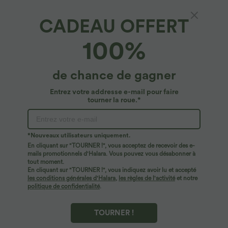
CADEAU OFFERT
Halara UltraSculpt™*
100%
Legging d'entraînement gainant taille haute
avec poches Halara UltraSculpt™
4.8
(
159
)
de chance de gagner
$39.95 USD
Entrez votre addresse e-mail pour faire
tourner la roue.*
*Nouveaux utilisateurs uniquement.
En cliquant sur "TOURNER !", vous acceptez de recevoir des e-
mails promotionnels d'Halara. Vous pouvez vous désabonner à
tout moment.
En cliquant sur "TOURNER !", vous indiquez avoir lu et accepté
les conditions générales d'Halara
,
les règles de l'activité
et notre
politique de confidentialité
.
TOURNER !