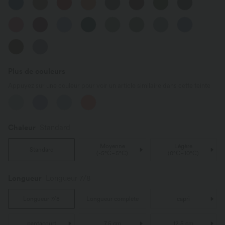
Plus de couleurs
Appuyez sur une couleur pour voir un article similaire dans cette teinte
Chaleur
Standard
Moyenne
Légère
Standard
(
-5°C~5°C
)
(
0°C~10°C
)
Longueur
Longueur 7/8
Longueur 7/8
Longueur complète
capri
pantacourt
7,5 cm
12,5 cm