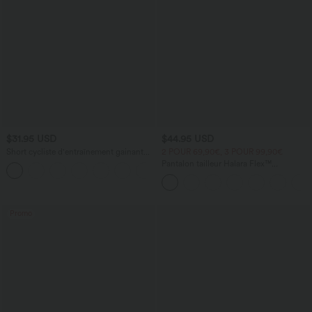
$31.95 USD
$44.95 USD
Short cycliste d'entraînement gainant
2 POUR 69,90€, 3 POUR 99,90€
taille haute UltraSculpt™ SoCinched à
Pantalon tailleur Halara Flex™
+11
poches latérales 12,5 cm
DayStretch coupe droite taille haute
avec poches
Promo