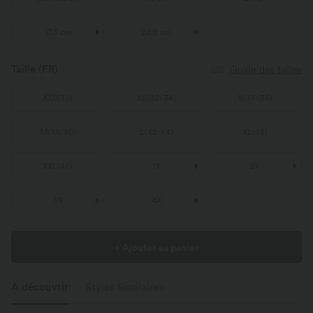
17,5 cm
22,8 cm
Taille
(FR)
Guide des tailles
XXS
(
30
)
XS
(
32/34
)
S
(
34/36
)
M
(
38/40
)
L
(
42/44
)
XL
(
46
)
XXL
(
48
)
1X
2X
3X
4X
+ Ajouter au panier
À découvrir
Styles Similaires