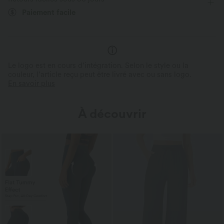
Ceinture Antiglisse et So
Élasticité quatre directions
Perfectionnée après plus de 50 tests, sa
Dorsal
Paiement facile
conception triple couche offre un maintien
sûr et sans compression.
Reste bien en place, en toute s
Le logo est en cours d’intégration. Selon le style ou la
couleur, l’article reçu peut être livré avec ou sans logo.
En savoir plus
À découvrir