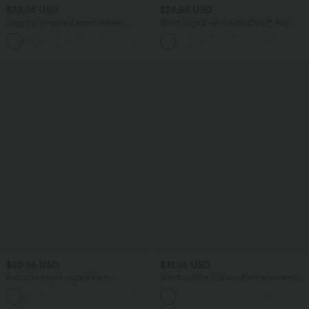
$39.95 USD
$25.95 USD
Legging corsaire d'entraînement
Short yoga 2-en-1 SoftlyZero™ Airy
gainant taille haute avec poches Halara
effet frais InstantCool taille très haute
UltraSculpt™
12,5 cm avec poches, longueur allongée
$50.95 USD
$31.95 USD
Pantalon ample yoga Halara
Short cycliste 17,5 cm d'entraînement
UltraSculpt™ taille haute gainant à
gainant taille haute avec poches Halara
rayures color block avec poches
UltraSculpt™