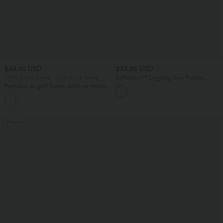
$44.95 USD
$33.95 USD
-20% sur le 2ème, -25% sur le 3ème
Softlyzero™ Legging Unis Poches
Croisées
Pantalon de golf fuselé, taille mi-haute,
cordon, ourlet courbé, séchage rapide,
+2
avec poches—UPF40+
Promo