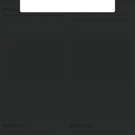
$39.95 USD
$36.95 USD
$42.95 USD
Top de sport yoga une épaule séchage
-20% sur le 2ème, -25% sur le 3ème
rapide ourlet arrondi asymétrique
Halara UltraSculpt™ Débardeur De
+3
manches longues avec trous pouces -
Course à Col en U Dos Nu Ourlet
Brassière intégrée
Incurvé Croisé
Promo
$44.95 USD
$27.95 USD
2 POUR 69,90€, 3 POUR 99,90€
Legging yoga gainant effet push-up