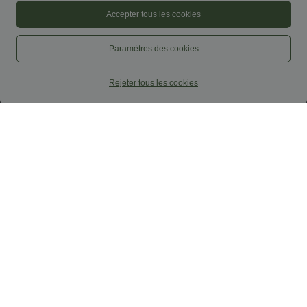
Accepter tous les cookies
Paramètres des cookies
Rejeter tous les cookies
$31.95 USD
$39.95 USD
Débardeur yoga dos nu col U avec
Legging de yoga rayé taille haute avec
bretelles croisées, ourlet arrondi et effet
cordon de serrage et poches
frais InstantCool, protection solaire
UPF50+