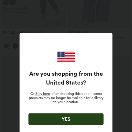
$44.95 USD
$41.95 USD
$50.95 USD
Legging d'entraînement gainant galbant
Pantalon large fluide taille haute avec
taille haute avec effet scrunch et poches
cordon de serrage, poches latérales et
+13
Halara UltraSculpt™
aspect lin
Promo
Are you shopping from the
United States
?
Or
Stay here
, after choosing this option, some
products may no longer be available for delivery
to your location.
YES