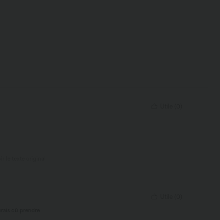
Utile
(
0
)
ir le texte original
Utile
(
0
)
aurais dû prendre