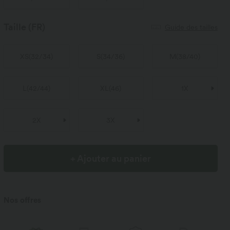
Taille
(FR)
Guide des tailles
XS
(
32/34
)
S
(
34/36
)
M
(
38/40
)
L
(
42/44
)
XL
(
46
)
1X
2X
3X
+ Ajouter au panier
Nos offres