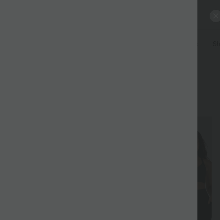
alons
Jeans
Hauts
Robes & Jupes
Combinaisons
Sh