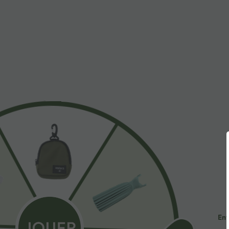
À découvrir
Styles Similaires
$39.95 USD
$44.95 USD
$50.95 USD
Legging d'entraînement
Legging d'entraînement
D
gainant taille haute avec
gainant galbant taille haute
U
+21
+17
poches Halara UltraSculpt™
avec effet scrunch et poches
t
Halara UltraSculpt™
Ent