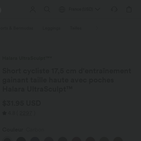
France
(
USD
)
orts & Bermudas
Leggings
Tailles
Activités / Utilités
Ti
Halara UltraSculpt™*
Short cycliste 17,5 cm d'entraînement
gainant taille haute avec poches
Halara UltraSculpt™
$31.95 USD
4.8
(
2297
)
Couleur
Carbon