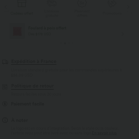
Livraison
Paiement
s
Cadeau offert
Promotions
Cade
gratuite
différé
Foulard à pois offert
Dès $178 USD
Expédition à France
Livraison standard gratuite pour les commandes supérieures à
$84.09 USD
Politique de retour
Retours faciles sous 30 jours
Paiement facile
À noter
Le logo est en cours d’intégration. Selon le style ou la couleur,
l’article reçu peut être livré avec ou sans logo.
En savoir plus