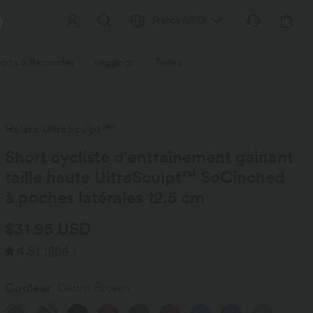
France
(
USD
)
orts & Bermudas
Leggings
Tailles
Activités / Utilités
Ti
Halara UltraSculpt™*
Short cycliste d'entraînement gainant
taille haute UltraSculpt™ SoCinched
à poches latérales 12,5 cm
$31.95 USD
4.8
(
1864
)
Couleur
Dawn Brown
New