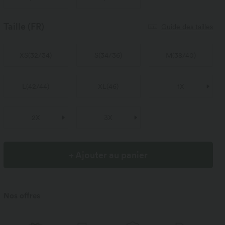
Taille
(FR)
Guide des tailles
XS
(
32/34
)
S
(
34/36
)
M
(
38/40
)
L
(
42/44
)
XL
(
46
)
1X
2X
3X
+ Ajouter au panier
Nos offres