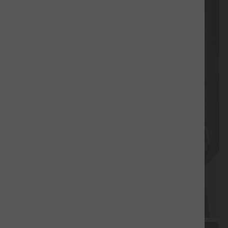
Livraison
Paiement
Promotions
Cadeau offert
Promotion
gratuite
différé