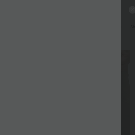
alons
Jeans
Hauts
Robes & Jupes
Combinaisons
Sh