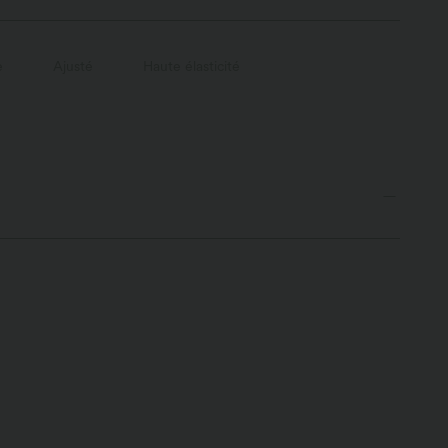
e
Ajusté
Haute élasticité