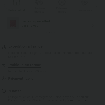
Livraison
Paiement
s
Cadeau offert
Promotions
Cade
gratuite
différé
Foulard à pois offert
Dès $178 USD
Expédition à France
Livraison standard gratuite pour les commandes supérieures à
$84.09 USD
Politique de retour
Retours faciles sous 30 jours
Paiement facile
À noter
Le logo est en cours d’intégration. Selon le style ou la couleur,
l’article reçu peut être livré avec ou sans logo.
En savoir plus