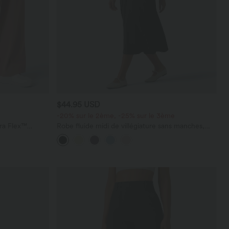
$44.95 USD
-20% sur le 2ème, -25% sur le 3ème
ara Flex™
Robe fluide midi de villégiature sans manches,
les
encolure carrée, dos nu croisé, fronces et
soutien-gorge intégré