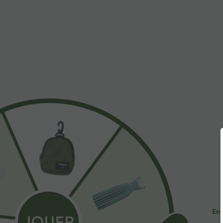
$31.95 USD
$53.95 USD
Short de yoga SoftlyZero™ Airy 2-en-1 taille très
Jean décontract
haute avec poches et effet frais InstantCool 17,5
avec cordon de
+27
cm
Promo
Ent