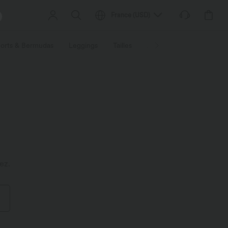
France
(
USD
)
orts & Bermudas
Leggings
Tailles
Activités / Utilités
Ti
ez.