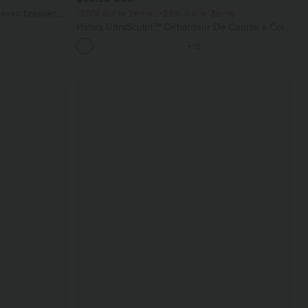
avec brassière
-20% sur le 2ème, -25% sur le 3ème
Halara UltraSculpt™ Débardeur De Course à Col
en U Dos Nu Ourlet Incurvé Croisé
+15