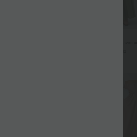
$44.95 USD
fluide taille haute avec cordon de
Robe longue fluide fendue avec po
 latérales et aspect lin
dos nu et effet torsadé
+19
+12