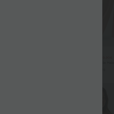
$44.95 USD
$39.95 USD
large fluide mélange lin taille
2 POUR 69,90€, 3 POUR 99,90€
don de serrage et poches
Pantalon Tailleur Large Fluide Hal
+9
Gaufré Taille Haute Poches Latéra
+25