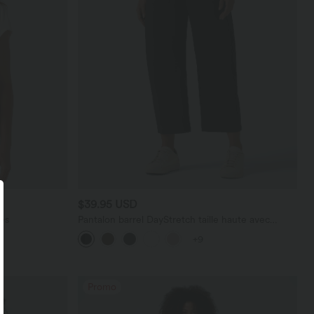
$39.95 USD
es
Pantalon barrel DayStretch taille haute avec
poches
+9
Promo