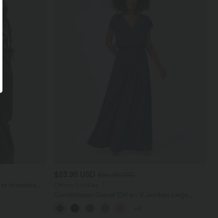
$23.95 USD
$50.95 USD
et brassière
Offres limitées ！
Combinaison Casual Col en V Jambes Large
Plissée Manches Courtes Poche Latérale Gaufrée
+9
Fluide