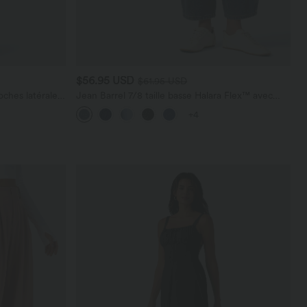
$56.95 USD
$61.95 USD
ches latérales,
Jean Barrel 7/8 taille basse Halara Flex™ avec
poches zippées
+4