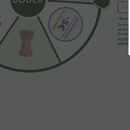
*Nouvea
En cliq
promoti
En cliq
les con
politiq