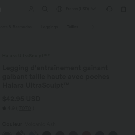
France
(
USD
)
orts & Bermudas
Leggings
Tailles
Activités / Utilités
Ti
Halara UltraSculpt™*
Legging d'entraînement gainant
galbant taille haute avec poches
Halara UltraSculpt™
$42.95 USD
4.9
(
7070
)
Couleur
Volcanic Ash
New
New