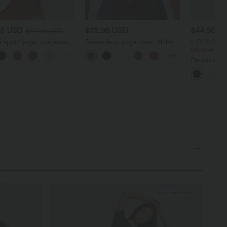
95 USD
$22.95 USD
$44.95 U
$42.95 USD
e sport yoga une épaule
Débardeur yoga court Halara
2 POUR 69
e rapide ourlet arrondi
UltraSculpt™ double bretelles
99,90€
+7
+15
trique manches
torsadé dos nu
Pantalon ta
s avec trous pouces -
DayStretch 
ère intégrée
haute avec