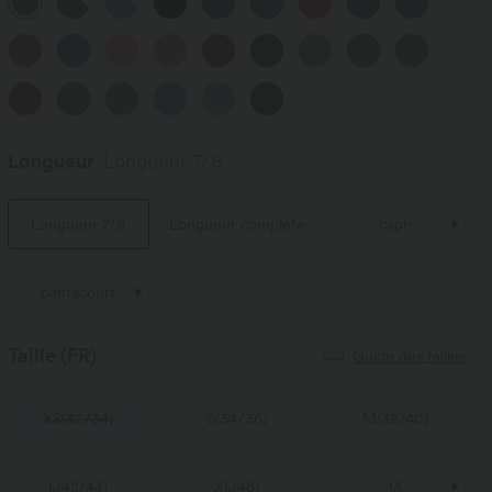
Longueur
Longueur 7/8
Longueur 7/8
Longueur complète
capri
pantacourt
Taille
(FR)
Guide des tailles
XS
(
32/34
)
S
(
34/36
)
M
(
38/40
)
L
(
42/44
)
XL
(
46
)
1X