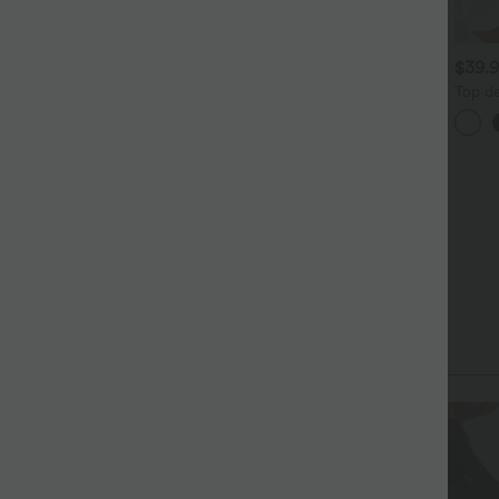
$27.95 USD
$36.95 USD
$39.
egging yoga gainant effet
-20% sur le 2ème, -25% sur
Top d
ush-up taille moyenne sans
le 3ème
séchag
outure OneForm Seamless
asymé
Halara UltraSculpt™
low
longue
Débardeur De Course à Col
Brassi
+15
en U Dos Nu Ourlet Incurvé
Croisé