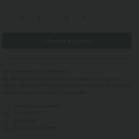
2X
3X
+ Ajouter au panier
Ce qui rend nos tissus différents :
Un effet gainant sans gêne ni contrainte, nos leggings
Halara UltraSculpt™ sont conçus pour soutenir et sublimer
vos formes dans un confort inégalable.
Extensible dans les 4 sens
Tissu respirant
Doux et lisse
Compression sculptante