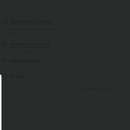
Expédition à France
Livraison standard gratuite pour les commandes supérieures à
$84.09 USD
Politique de retour
Retours faciles sous 30 jours
Paiement facile
À noter
Le logo est en cours d’intégration. Selon le style ou la couleur,
l’article reçu peut être livré avec ou sans logo.
En savoir plus