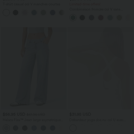
T-shirt casual col V manches courtes
Limited-time offers!
Combinaison froncée col V sans
+9
manches avec poches - Easy Peasy
$56.95 USD
$31.95 USD
$61.95 USD
Halara Flex™ Jean large asymétrique
Débardeur yoga dos nu col U avec
taille basse avec bouton, fermeture
bretelles croisées, ourlet arrondi et effet
+5
éclair et poches multiples, délavé et
frais InstantCool, protection solaire
extensible en maille
UPF50+