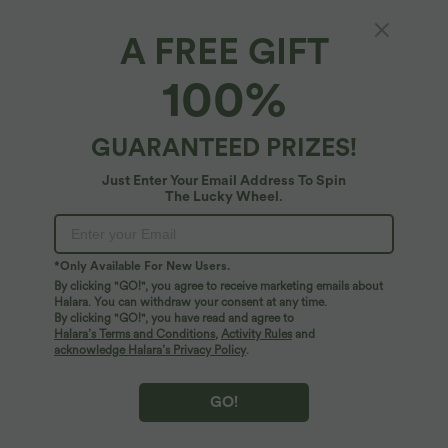
A FREE GIFT
100%
GUARANTEED PRIZES!
Just Enter Your Email Address To Spin
The Lucky Wheel.
Oops!
We can't seem to find the page you're looking for.
*Only Available For New Users.
By clicking "GO!", you agree to receive marketing emails about
Halara. You can withdraw your consent at any time.
By clicking "GO!", you have read and agree to
Shop More
Halara’s Terms and Conditions
,
Activity Rules
and
acknowledge Halara’s Privacy Policy
.
GO!