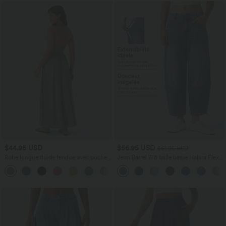
$44.95 USD
$56.95 USD
$61.95 USD
Robe longue fluide fendue avec poches
Jean Barrel 7/8 taille basse Halara Flex™
latérales, dos nu et effet torsadé
avec poches zippées
+8