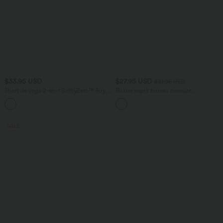
$33.95 USD
$27.95 USD
$31.95 USD
Short de yoga 2-en-1 SoftlyZero™ Airy
Blouse esprit bureau oversize
taille très haute effet frais InstantCool
défroissage facile, col V et manches
+10
22,8 cm avec poches
courtes
SALE