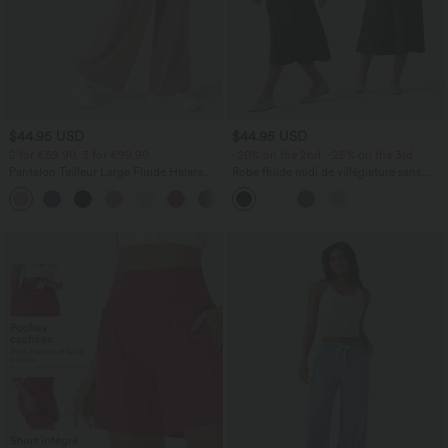
$44.95 USD
$44.95 USD
2 for €69.90, 3 for €99.90
-20% on the 2nd, -25% on the 3rd
Pantalon Tailleur Large Fluide Halara
Robe fluide midi de villégiature sans
Flex™ Gaufré Taille Haute Poches
manches, encolure carrée, dos nu croisé,
+21
Latérales
fronces et soutien-gorge intégré