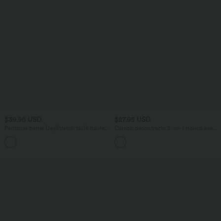
$39.95 USD
$27.95 USD
Pantalon barrel DayStretch taille haute
Caraco décontracté 2-en-1 froncé avec
avec poches
brassière intégrée bretelles réglables
+5