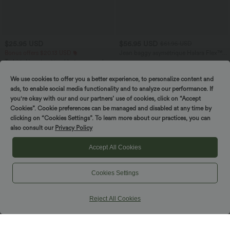
$25.95 USD
$56.95 USD
$61.95 USD
Bonus offers $20.13 USD
Jean baggy asymétrique Halara Flex™
taille haute effet délavé avec poches
T-shirt décontracté col bateau manches
courtes coton
We use cookies to offer you a better experience, to personalize content and
ads, to enable social media functionality and to analyze our performance. If
SALE
you're okay with our and our partners’ use of cookies, click on “Accept
Cookies”. Cookie preferences can be managed and disabled at any time by
clicking on “Cookies Settings”. To learn more about our practices, you can
also consult our
Privacy Policy
Accept All Cookies
Cookies Settings
Reject All Cookies