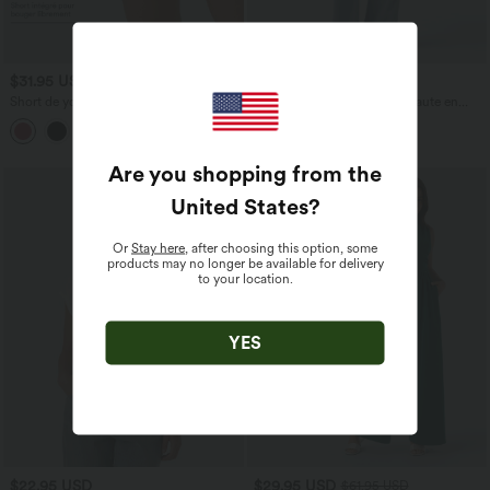
$31.95 USD
$53.95 USD
$56.95 USD
Short de yoga SoftlyZero™ Airy 2-en-1
Jean décontracté taille mi-haute en
taille très haute avec poches et effet frais
lyocell drapé avec cordon de serrage et
+23
InstantCool 17,5 cm
poches
Are you shopping from the
United States
?
Or
Stay here
, after choosing this option, some
products may no longer be available for delivery
to your location.
YES
$22.95 USD
$29.95 USD
$61.95 USD