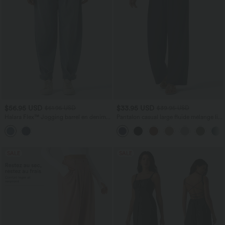
$56.95 USD
$33.95 USD
$61.95 USD
$39.95 USD
Halara Flex™ Jogging barrel en denim
Pantalon casual large fluide mélange lin
taille mi-haute avec poches
taille haute avec cordon de serrage et
poches
SALE
SALE