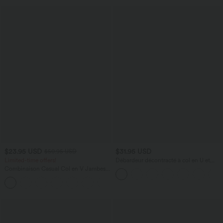
$23.95 USD
$31.95 USD
$50.95 USD
Limited-time offers!
Débardeur décontracté à col en U et
brassière intégrée
Combinaison Casual Col en V Jambes
Large Plissée Manches Courtes Poche
+5
Latérale Gaufrée Fluide