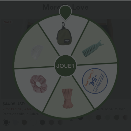
More To Love
SALE
$44.95 USD
$41.95 USD
2 for €69.90, 3 for €99.90
Pantalon large fluide taille haute avec
cordon de serrage, poches latérales et
Pantalon tailleur Halara Flex™
aspect lin
DayStretch coupe droite taille haute
+23
avec poches