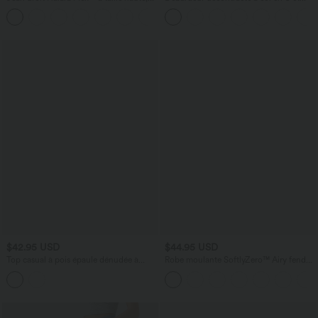
poches multiples, effet délavé et tissu
brassière intégrée
+3
extensible
$42.95 USD
$44.95 USD
Top casual à pois épaule dénudée à
Robe moulante SoftlyZero™ Airy fendue
manches courtes avec ourlet incurvé
à effet frais InstantCool, brassière
asymétrique et brassière intégrée
intégrée, dos nu croisé à lacets,
légèrement plissée pour invitée de
mariage et demoiselle d'honneur