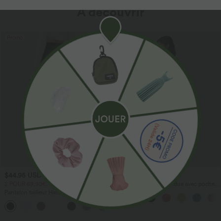
À découvrir
Promo
$44.95 USD
$44.95 USD
2 POUR 69,90€, 3 POUR 99,90€
Robe longue fluide fendue avec poches
latérales, dos nu et effet torsadé
Pantalon tailleur Halara Flex™
DayStretch coupe droite taille haute
+23
avec poches