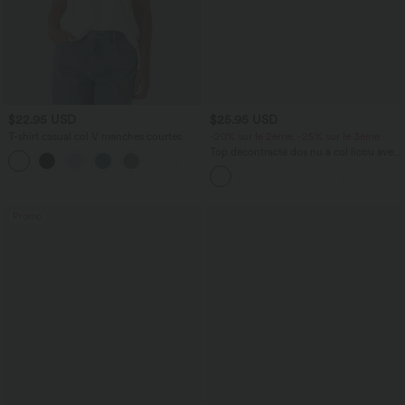
$22.95 USD
$25.95 USD
T-shirt casual col V manches courtes
-20% sur le 2ème, -25% sur le 3ème
Top décontracté dos nu à col licou avec
+9
lien dans le dos
Promo