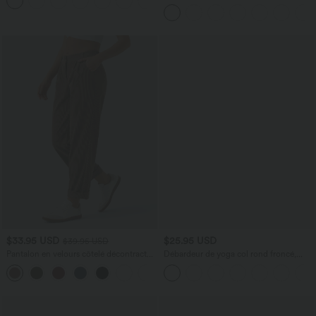
+1
haute avec cordon de serrage
$33.95 USD
$25.95 USD
$39.95 USD
Pantalon en velours côtelé décontracté
Débardeur de yoga col rond froncé,
taille moyenne avec poches latérales
tissu rafraîchissant - Protection UPF50+
+6