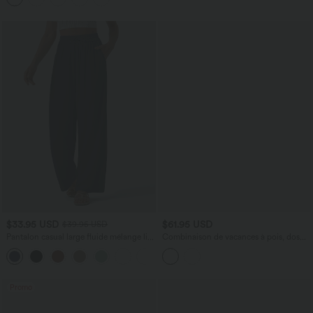
$33.95 USD
$61.95 USD
$39.95 USD
Pantalon casual large fluide mélange lin
Combinaison de vacances à pois, dos
taille haute avec cordon de serrage et
nu halter, coussinets amovibles, poches
+5
poches
et accès facile Easy Peasy
Promo