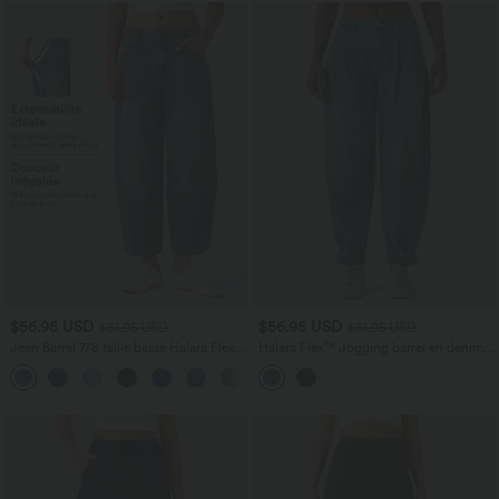
$56.95 USD
$56.95 USD
$61.95 USD
$61.95 USD
Jean Barrel 7/8 taille basse Halara Flex™
Halara Flex™ Jogging barrel en denim
avec poches zippées
taille mi-haute avec poches