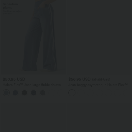
$50.95 USD
$56.95 USD
$61.95 USD
Halara Flex™ Jean large fluide délavé
Jean baggy asymétrique Halara Flex™
taille haute à rayures avec poches
taille haute effet délavé avec poches
+1