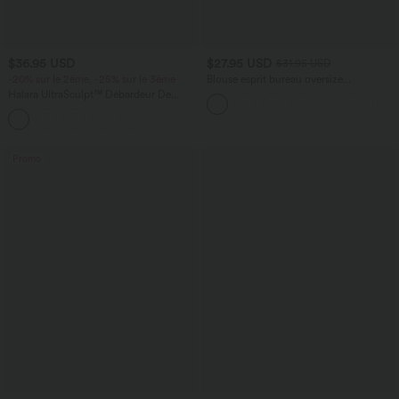
$36.95 USD
$27.95 USD
$31.95 USD
-20% sur le 2ème, -25% sur le 3ème
Blouse esprit bureau oversize
défroissage facile, col V et manches
Halara UltraSculpt™ Débardeur De
courtes
Course à Col en U Dos Nu Ourlet
+11
Incurvé Croisé
Promo