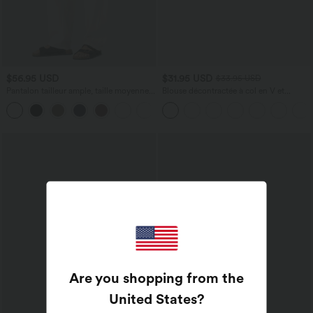
$56.95 USD
$31.95 USD
$33.95 USD
Pantalon tailleur ample, taille moyenne,
Blouse décontractée à col en V et
coupe barrel, à poches
manches courtes bouffantes
+3
Are you shopping from the
United States
?