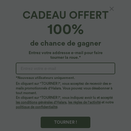
CADEAU OFFERT
100%
de chance de gagner
Entrez votre addresse e-mail pour faire
tourner la roue.*
Oops!
Nous ne semblons pas pouvoir trouver la page que
*Nouveaux utilisateurs uniquement.
vous recherchez.
En cliquant sur "TOURNER !", vous acceptez de recevoir des e-
mails promotionnels d'Halara. Vous pouvez vous désabonner à
tout moment.
Acheter plus
En cliquant sur "TOURNER !", vous indiquez avoir lu et accepté
les conditions générales d'Halara
,
les règles de l'activité
et notre
politique de confidentialité
.
TOURNER !