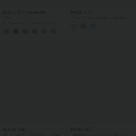
$29.95 USD
$42.95 USD
$61.95 USD
Offres limitées ！
Robe midi sans manches à encolure
arrondie avec coussinets amovibles et
Combinaison froncée col V sans
ourlet à volants
manches avec poches - Easy Peasy
+7
$50.95 USD
$31.95 USD
Jean droit Halara Flex™ à taille haute,
Débardeur décontracté à col en U et