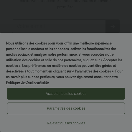
exclusives et accéder à nos nouveautés en avant-
première.
*En vous abonnant, vous acceptez de recevoir des
Nous utilisons des cookies pour vous offrir une meilleure expérience,
communications promotionelles de Halara par email. Vous
personnaliser le contenu et les annonces, activer les fonctionnalités des
pouvez vous désabonner à tout moment. En continuant, vous
acceptez nos
Conditions Générales
et notre
médias sociaux et analyser notre performance. Si vous acceptez notre
Politique de Confidentialité
.
utilisation des cookies et celle de nos partenaires, cliquez sur « Accepter les
cookies ». Les préférences en matière de cookies peuvent être gérées et
désactivées à tout moment en cliquant sur « Paramètres des cookies ». Pour
en savoir plus sur nos pratiques, vous pouvez également consulter notre
Politique de Confidentialité
Accepter tous les cookies
À propos de Halara
Paramètres des cookies
Service des utilisateurs
Découvrir Halara
Rejeter tous les cookies
Mon compte