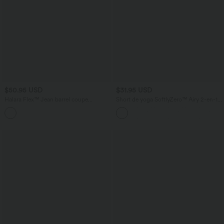
$50.95 USD
$31.95 USD
Halara Flex™ Jean barrel coupe
Short de yoga SoftlyZero™ Airy 2-en-1
tonneau taille mi-haute avec poches
taille très haute avec poches et effet frais
InstantCool 17,5 cm