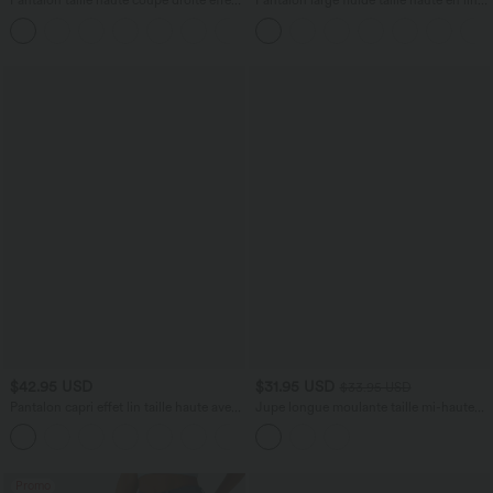
Pantalon taille haute coupe droite effet
Pantalon large fluide taille haute en lin
lin avec poches
mélangé avec poches et liens latéraux
+5
$42.95 USD
$31.95 USD
$33.95 USD
Pantalon capri effet lin taille haute avec
Jupe longue moulante taille mi-haute
poches zippées
avec nœud devant et fronces imprimé
+7
floral/à rayures
Promo