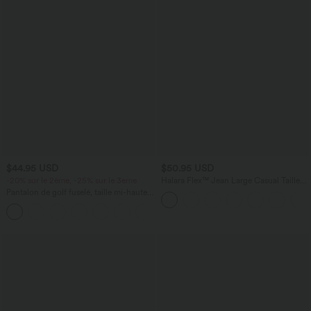
$44.95 USD
$50.95 USD
-20% sur le 2ème, -25% sur le 3ème
Halara Flex™ Jean Large Casual Taille
Haute Poches Multiples Tricot
Pantalon de golf fuselé, taille mi-haute,
Extensible Délavé
cordon, ourlet courbé, séchage rapide,
+2
avec poches—UPF40+