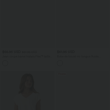
$56.95 USD
$61.95 USD
$61.95 USD
Jean coupe barrel Halara Flex™ taille
Robe de travail mi-longue fluide
haute avec poches
gainante à manches chauve-souris avec
poches
Promo