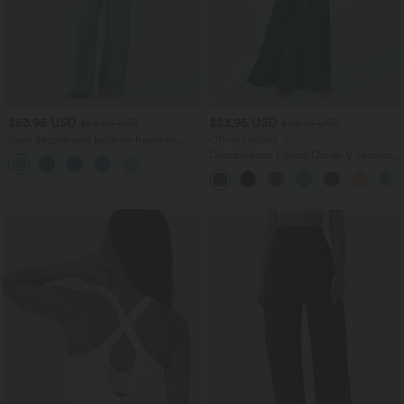
$53.95 USD
$23.95 USD
$56.95 USD
$50.95 USD
Jean décontracté taille mi-haute en
Offres limitées ！
lyocell drapé avec cordon de serrage et
Combinaison Casual Col en V Jambes
poches
Large Plissée Manches Courtes Poche
Latérale Gaufrée Fluide