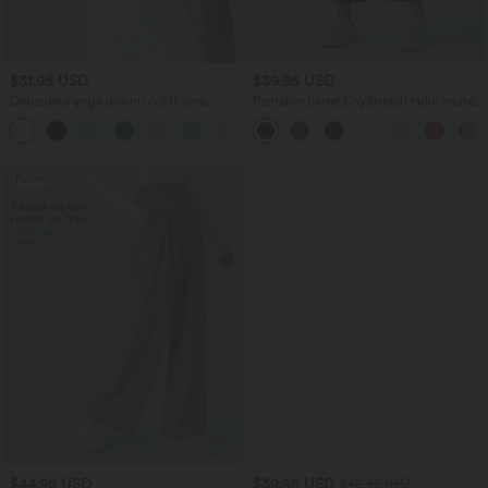
$31.95 USD
$39.95 USD
Débardeur yoga dos nu col U avec
Pantalon barrel DayStretch taille haute
bretelles croisées, ourlet arrondi et effet
avec poches
frais InstantCool, protection solaire
UPF50+
Promo
$44.95 USD
$39.95 USD
$42.95 USD