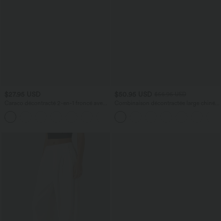
$27.95 USD
$50.95 USD
$56.95 USD
Caraco décontracté 2-en-1 froncé avec
Combinaison décontractée large chinée
brassière intégrée bretelles réglables
froncée bretelles ajustables avec poches
- Easy Peasy