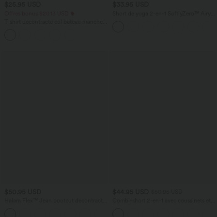
$25.95 USD
$33.95 USD
Offres bonus $20.13 USD
Short de yoga 2-en-1 SoftlyZero™ Airy
taille très haute effet frais InstantCool
T-shirt décontracté col bateau manches
22,8 cm avec poches
courtes coton
$50.95 USD
$44.95 USD
$50.95 USD
Halara Flex™ Jean bootcut décontracté
Combi-short 2-en-1 avec coussinets et
extensible délavé taille haute à poches
poches - Édition Easy Peasy
+5
multiples