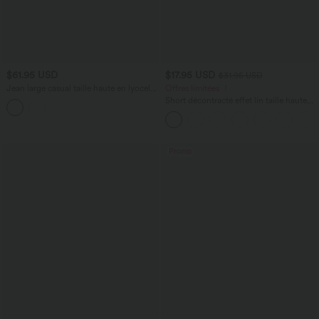
$61.95 USD
$17.95 USD
$31.95 USD
Jean large casual taille haute en lyocell
Offres limitées ！
avec poches
Short décontracté effet lin taille haute
avec cordon de serrage et poches
latérales
Promo