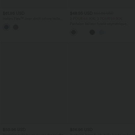
$61.95 USD
$48.95 USD
$56.95 USD
Halara Flex™ Jean droit coloré taille
2 POUR 69,90€, 3 POUR 99,90€
basse avec poches
Pantalon tailleur fuselé asymétrique
taille moyenne Halara Flex™ DayStretch
avec poches
$50.95 USD
$56.95 USD