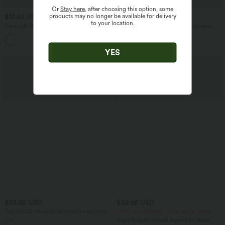
Or
Stay here
, after choosing this option, some
products may no longer be available for delivery
$31.95 USD
$33.95 USD
$36.95 USD
to your location.
Bermuda SoftlyZero™ Airy de yoga taille
Débardeur yoga plissé à dos nu avec
haute avec poches multiples et effet
bretelles croisées et séchage rapide
+16
frais InstantCool
YES
Promo
$33.95 USD
$39.95 USD
Top casual relaxed col rond à manches
-20% sur le 2ème, -25% sur le 3ème
chauve-souris
Jupe longue casual aspect lin taille