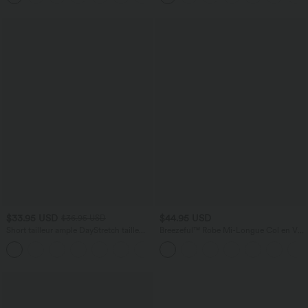
$33.95 USD
$44.95 USD
$36.95 USD
Short tailleur ample DayStretch taille
Breezeful™ Robe Mi-Longue Col en V
haute 17,5 cm avec poches
Manches Courtes Poche Latérale Nouée
+4
au Dos Séchage Rapide