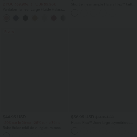
2 POUR 69,90€, 3 POUR 99,90€
Short en jean ample Halara Flex™ taille
haute croisé gainant décontracté avec
Pantalon Tailleur Large Fluide Halara
poches
Flex™ Gaufré Taille Haute Poches
+21
Latérales
Promo
$44.95 USD
$56.95 USD
$61.95 USD
-20% sur le 2ème, -25% sur le 3ème
Halara Flex™ Jean large asymétrique
taille basse avec bouton, fermeture
Robe fluide midi de villégiature sans
éclair et poches multiples, délavé et
manches, encolure carrée, dos nu croisé,
extensible en maille
fronces et soutien-gorge intégré