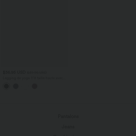
$36.95 USD
$39.95 USD
Legging de yoga 7/8 taille haute avec
poches latérales, dos croisé et dentelle
contrastante Softlyzero™-UPF50+
chargement...
Pantalons
Jeans