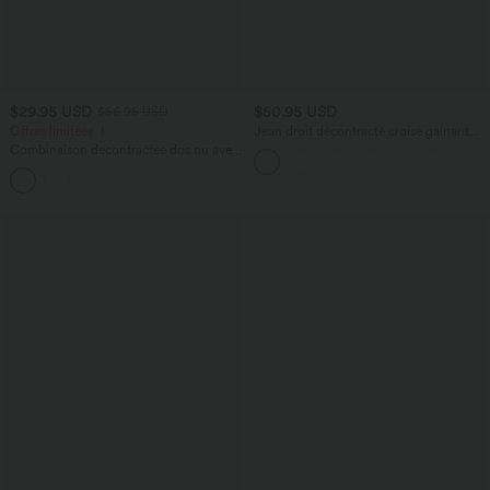
$29.95 USD
$50.95 USD
$56.95 USD
Offres limitées ！
Jean droit décontracté croisé gainant
taille haute avec poches Halara Flex™
Combinaison décontractée dos nu avec
poches latérales
+10