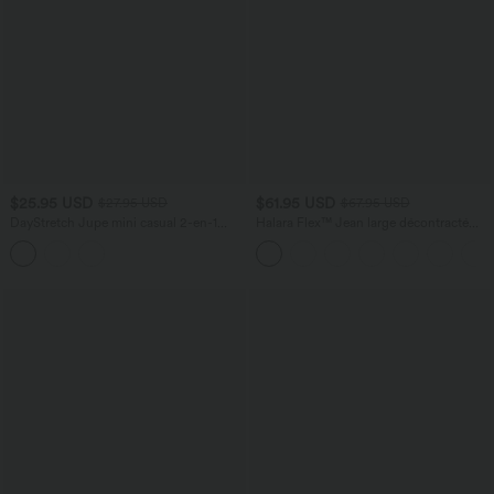
$25.95 USD
$61.95 USD
$27.95 USD
$67.95 USD
DayStretch Jupe mini casual 2-en-1
Halara Flex™ Jean large décontracté
bodycon plissée croisée taille haute
taille haute gainant avec poches