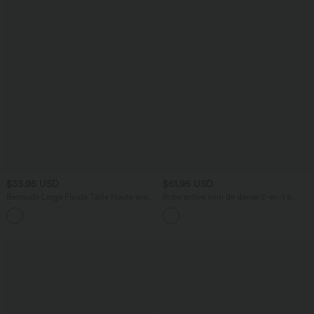
$33.95 USD
$61.95 USD
Bermuda Large Fluide Taille Haute avec
Robe active mini de danse 2-en-1 à
Plis et Poches Latérales en Lin
petites fleurs, coussinets amovibles,
Synthétique
poches et accès facile Easy Peasy