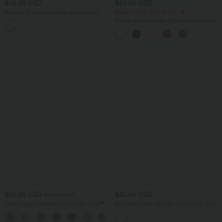
$42.95 USD
$25.95 USD
Robe midi sans manches à encolure
Bonus offers $20.13 USD
arrondie avec coussinets amovibles et
T-shirt décontracté col bateau manches
ourlet à volants
courtes coton
$56.95 USD
$42.95 USD
$61.95 USD
Jean baggy asymétrique Halara Flex™
Pantalon capri effet lin taille haute avec
taille haute effet délavé avec poches
poches zippées