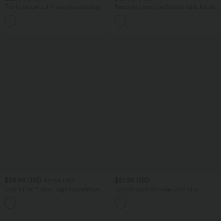
T-shirt casual col V manches courtes
Pantalon barrel DayStretch taille haute
avec poches
+9
$56.95 USD
$61.95 USD
$61.95 USD
Halara Flex™ Jean large asymétrique
Combinaison froncée col V sans
taille basse avec bouton, fermeture
manches avec poches - Easy Peasy
+5
éclair et poches multiples, délavé et
extensible en maille