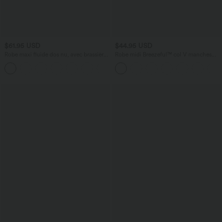
$61.95 USD
$44.95 USD
Robe maxi fluide dos nu, avec brassière
Robe midi Breezeful™ col V manches
intégrée et poches
courtes à liens dans le dos séchage
rapide avec poches latérales