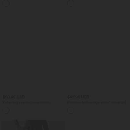
+10
poches
$50.95 USD
$42.95 USD
Robe longue à encolure bateau,
Pantalon tailleur légèrement évasé taille
bretelles asymétriques, côtés froncés et
haute avec poches arrière Halara Flex™
+4
poches