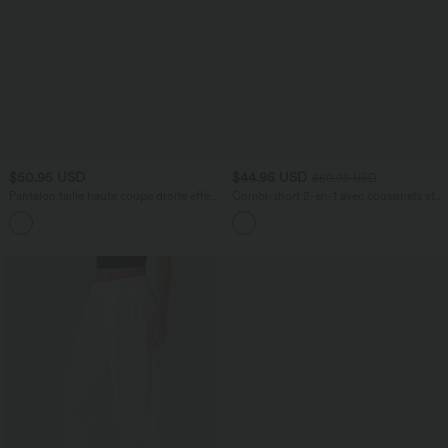
$50.95 USD
$44.95 USD
$50.95 USD
Pantalon taille haute coupe droite effet
Combi-short 2-en-1 avec coussinets et
lin avec poches
poches - Édition Easy Peasy
+5