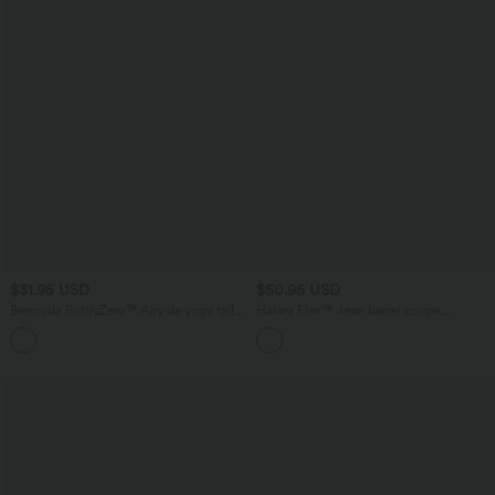
$31.95 USD
$50.95 USD
Bermuda SoftlyZero™ Airy de yoga taille
Halara Flex™ Jean barrel coupe
haute avec poches multiples et effet
tonneau taille mi-haute avec poches
+16
frais InstantCool