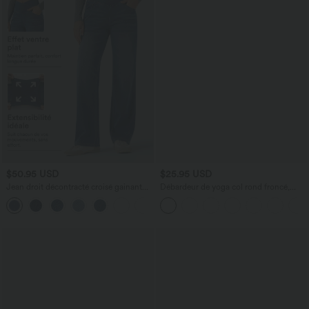
$50.95 USD
$25.95 USD
Jean droit décontracté croisé gainant
Débardeur de yoga col rond froncé,
taille haute avec poches Halara Flex™
tissu rafraîchissant - Protection UPF50+
+1