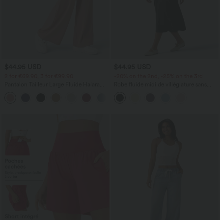
$44.95 USD
$44.95 USD
2 for €69.90, 3 for €99.90
-20% on the 2nd, -25% on the 3rd
Pantalon Tailleur Large Fluide Halara
Robe fluide midi de villégiature sans
Flex™ Gaufré Taille Haute Poches
manches, encolure carrée, dos nu croisé,
+21
Latérales
fronces et soutien-gorge intégré