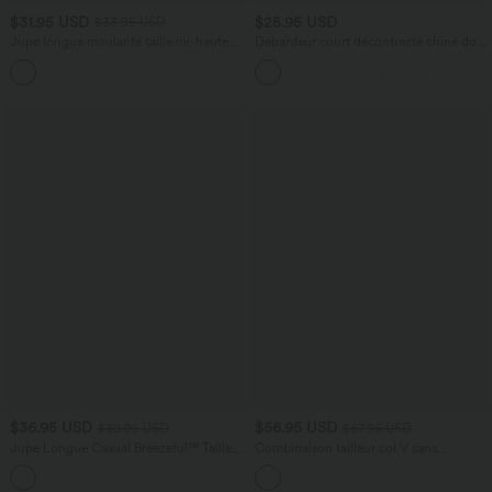
$31.95 USD
$25.95 USD
$33.95 USD
Jupe longue moulante taille mi-haute
Débardeur court décontracté chiné dos
avec nœud devant et fronces imprimé
nu ajusté torsadé avec boucle réglable
floral/à rayures
$36.95 USD
$56.95 USD
$39.95 USD
$67.95 USD
Jupe Longue Casual Breezeful™ Taille
Combinaison tailleur col V sans
Haute à Volants 2en1 Fluide Sèchement
manches à rayures et fronces avec
+8
Rapide Quotidien Maxi
poches - Easy Peasy