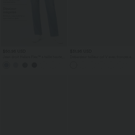
$50.95 USD
$31.95 USD
Jean droit Halara Flex™ à taille haute,
Débardeur tailleur col V avec fronces et
poches multiples, effet délavé et tissu
brassière intégrée
+3
extensible