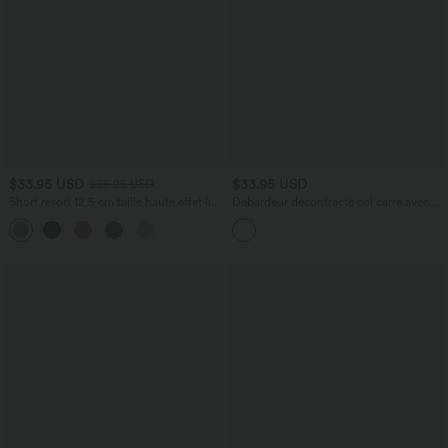
$33.95 USD
$33.95 USD
$36.95 USD
Short resort 12,5 cm taille haute effet lin
Débardeur décontracté col carré avec
avec ourlet roulotté et poches
soutien-gorge intégré bonnets B-E