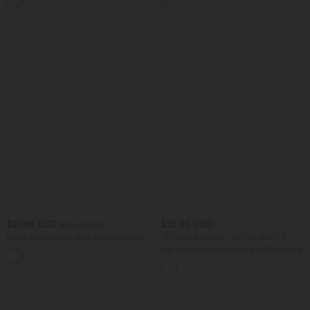
+2
Extensible Délavé
12,5 cm avec poches, longueur allongée
$27.95 USD
$25.95 USD
$31.95 USD
Short décontracté effet lin taille haute
-20% on the 2nd, -25% on the 3rd
avec cordon de serrage et poches
Top décontracté dos nu à col licou avec
latérales
lien dans le dos