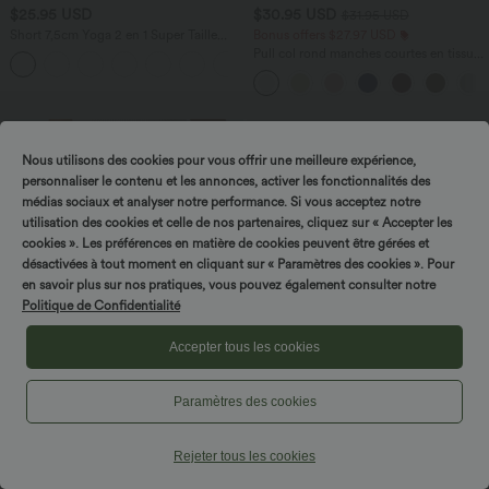
$25.95 USD
$30.95 USD
$31.95 USD
Short 7,5cm Yoga 2 en 1 Super Taille
Bonus offers $27.97 USD
Haute Poches Arrière Poches Cachées
Pull col rond manches courtes en tissu
+25
Latérales
gaufré
Nous utilisons des cookies pour vous offrir une meilleure expérience,
personnaliser le contenu et les annonces, activer les fonctionnalités des
médias sociaux et analyser notre performance. Si vous acceptez notre
utilisation des cookies et celle de nos partenaires, cliquez sur « Accepter les
cookies ». Les préférences en matière de cookies peuvent être gérées et
désactivées à tout moment en cliquant sur « Paramètres des cookies ». Pour
en savoir plus sur nos pratiques, vous pouvez également consulter notre
Politique de Confidentialité
Accepter tous les cookies
Paramètres des cookies
$42.95 USD
$42.95 USD
DayStretch Short tailleur bermuda plissé
Robe Casual Débardeur Longue Fluide
Rejeter tous les cookies
taille haute 25,5 cm avec poches
Fendue Dos Nu à Col en U