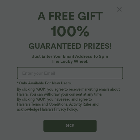
A FREE GIFT
100%
GUARANTEED PRIZES!
Just Enter Your Email Address To Spin
The Lucky Wheel.
Oops!
We can't seem to find the page you're looking for.
*Only Available For New Users.
By clicking "GO!", you agree to receive marketing emails about
Halara. You can withdraw your consent at any time.
By clicking "GO!", you have read and agree to
Shop More
Halara’s Terms and Conditions
,
Activity Rules
and
acknowledge Halara’s Privacy Policy
.
GO!