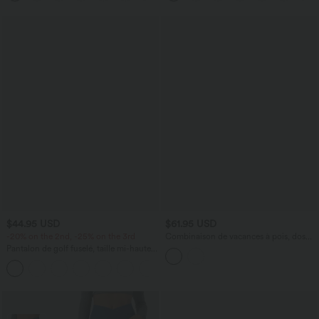
$44.95 USD
$61.95 USD
-20% on the 2nd, -25% on the 3rd
Combinaison de vacances à pois, dos
nu halter, coussinets amovibles, poches
Pantalon de golf fuselé, taille mi-haute,
et accès facile Easy Peasy
cordon, ourlet courbé, séchage rapide,
+2
avec poches—UPF40+