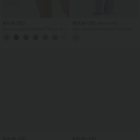
$31.95 USD
$53.95 USD
$56.95 USD
Short de yoga SoftlyZero™ Airy 2-en-1
Jean décontracté taille mi-haute en
taille très haute avec poches et effet frais
lyocell drapé avec cordon de serrage et
+23
InstantCool 17,5 cm
poches
$22.95 USD
$39.95 USD