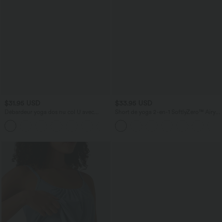
$31.95 USD
$33.95 USD
Débardeur yoga dos nu col U avec
Short de yoga 2-en-1 SoftlyZero™ Airy
bretelles croisées, ourlet arrondi et effet
taille très haute effet frais InstantCool
frais InstantCool, protection solaire
22,8 cm avec poches
UPF50+