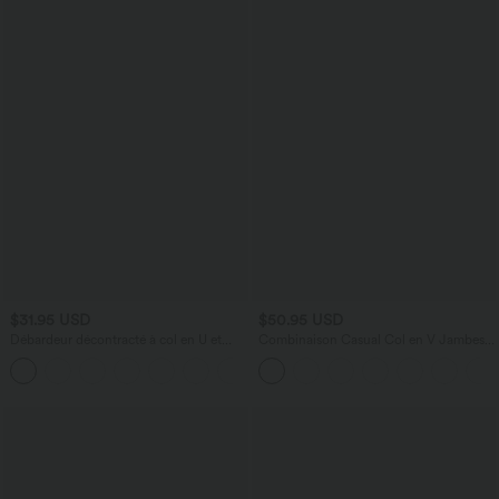
$31.95 USD
$50.95 USD
Débardeur décontracté à col en U et
Combinaison Casual Col en V Jambes
brassière intégrée
Large Plissée Manches Courtes Poche
Latérale Gaufrée Fluide