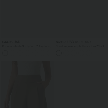
$44.95 USD
$39.95 USD
$42.95 USD
Robe moulante SoftlyZero™ Airy fendue
Short en jean ample Halara Flex™ taille
à effet frais InstantCool, brassière
haute croisé gainant décontracté avec
+1
intégrée, dos nu croisé à lacets,
poches
légèrement plissée pour invitée de
mariage et demoiselle d'honneur