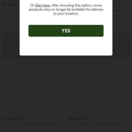
$33.95 USD
$39.95 USD
Or
Stay here
, after choosing this option, some
products may no longer be available for delivery
Top casual relaxed col rond à manches
-20% on the 2nd, -25% on the 3rd
to your location.
chauve-souris
Jupe longue casual aspect lin taille
+1
haute avec cordon de serrage
YES
$50.95 USD
$25.95 USD
Halara Flex™ Jean Large Casual Taille
Short yoga 2-en-1 SoftlyZero™ Airy
Haute Poches Multiples Tricot
effet frais InstantCool taille très haute