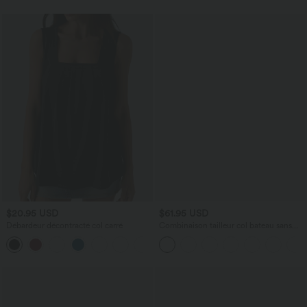
$20.95 USD
$61.95 USD
Débardeur décontracté col carré
Combinaison tailleur col bateau sans
manches à rayures et nœuds sur les
côtés effet frais InstantCool avec
poches, accès facile Easy Peasy