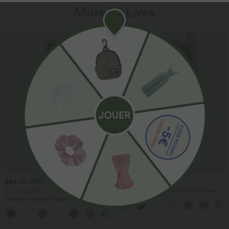
More To Love
$44.95 USD
$41.95 USD
2 for €69.90, 3 for €99.90
Pantalon large fluide taille haute avec
cordon de serrage, poches latérales et
Pantalon tailleur Halara Flex™
aspect lin
DayStretch coupe droite taille haute
+23
avec poches