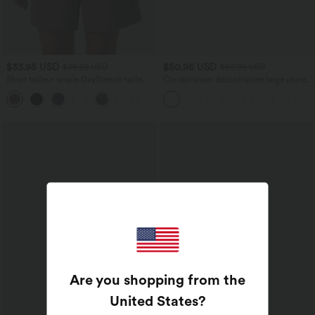
$33.95 USD
$50.95 USD
$36.95 USD
$56.95 USD
Short tailleur ample DayStretch taille
Combinaison décontractée large chinée
haute 17,5 cm avec poches
froncée bretelles ajustables avec poches
+4
- Easy Peasy
Are you shopping from the
United States
?