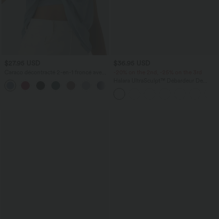
$27.95 USD
$36.95 USD
Caraco décontracté 2-en-1 froncé avec
-20% on the 2nd, -25% on the 3rd
brassière intégrée bretelles réglables
Halara UltraSculpt™ Débardeur De
Course à Col en U Dos Nu Ourlet
Incurvé Croisé