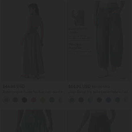
$44.95 USD
$56.95 USD
$61.95 USD
Robe longue fluide fendue avec poches
Jean Barrel 7/8 taille basse Halara Flex™
latérales, dos nu et effet torsadé
avec poches zippées
+8