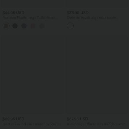
$44.95 USD
$33.95 USD
Pantalon Fluide Large Taille Haute
Short de travail large taille haute
Poches Latérales Palazzo Solide Casual
DayStretch avec poches
+5
Linen-Feel
$22.95 USD
$67.95 USD
Haut casual col carré manches courtes
Robe longue fluide sans manches avec
brassière intégrée (Bonnets E-G) et