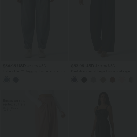
$56.95 USD
$33.95 USD
$61.95 USD
$39.95 USD
Halara Flex™ Jogging barrel en denim
Pantalon casual large fluide mélange lin
taille mi-haute avec poches
taille haute avec cordon de serrage et
poches