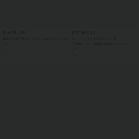
$44.95 USD
$22.95 USD
Breezeful™ Robe Mi-Longue Col en V
Bonus offers $20.13 USD
Manches Courtes Poche Latérale Nouée
T-shirt décontracté col V manches
+8
au Dos Séchage Rapide
courtes coupe courte