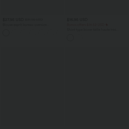
$27.95 USD
$16.95 USD
$31.95 USD
Blouse esprit bureau oversize
Bonus offers $14.52 USD
défroissage facile, col V et manches
Short type boxer taille haute très
+1
courtes
extensible et doux pour la détente