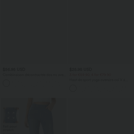
$56.95 USD
$25.95 USD
Combinaison décontractée dos nu avec
3 for €59.90, 4 for €79.90
poches latérales
Haut de sport yoga oversize col V à
+10
manches courtes effet frais InstantCool
à séchage rapide