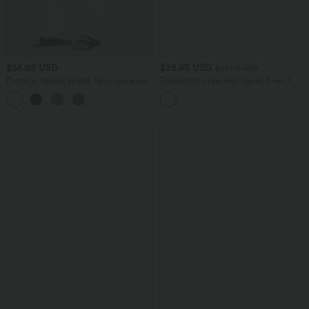
$56.95 USD
$25.95 USD
$27.95 USD
Pantalon tailleur ample, taille moyenne,
DayStretch Jupe mini casual 2-en-1
coupe barrel, à poches
bodycon plissée croisée taille haute
+3