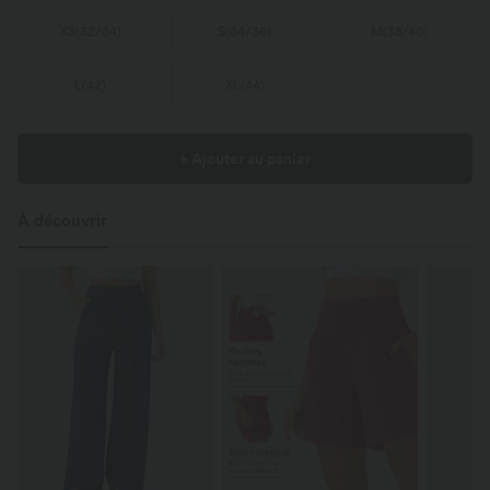
XS
(
32/34
)
S
(
34/36
)
M
(
38/40
)
L
(
42
)
XL
(
44
)
+ Ajouter au panier
À découvrir