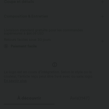
Coupe et détails
Taille plate
Enfilable
Yoga et Pilates
Taille haute
Composition & Entretien
Ajusté
Skinny
Livraison standard gratuite pour les commandes
supérieures à
$84.09 USD
Retours faciles sous 30 jours
Paiement facile
Le logo est en cours d’intégration. Selon le style ou la
couleur, l’article reçu peut être livré avec ou sans logo.
En savoir plus
À découvrir
Avis(1147)