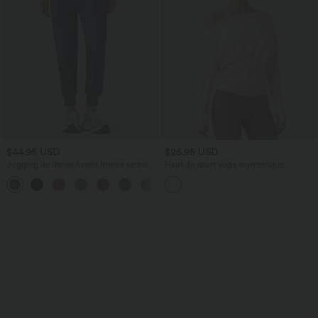
$44.95 USD
$25.95 USD
Jogging de danse fuselé froncé séchage
Haut de sport yoga asymétrique
rapide effet frais InstantCool taille haute
manches longues à trous pouces froncé
avec cordon de serrage et poches,
protection solaire UPF40+