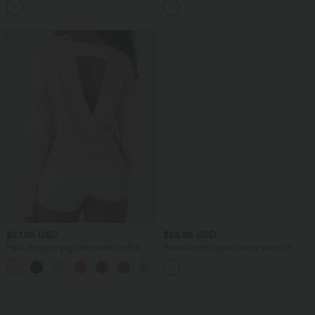
maintien léger
contrastante Softlyzero™-UPF50+
$27.95 USD
$56.95 USD
Haut de sport yoga décontracté dos
Pantalon de yoga à coupe bootcut
ajouré avec trous pouces froncé
gainant galbant taille haute avec effet
+1
scrunch et poches Halara UltraSculpt™