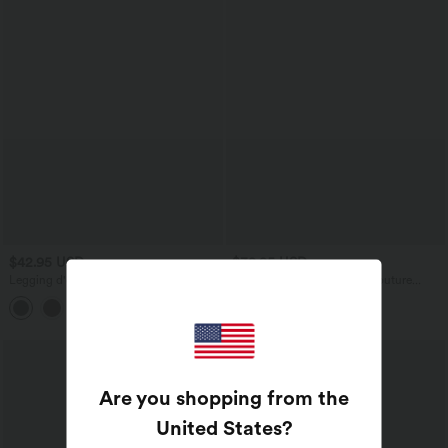
$42.95 USD
$39.95 USD
Legging d'entraînement gainant galbant
Legging de yoga 7/8 sans couture
taille haute avec poches Halara
Seamless gainant et sculptant à taille
+15
UltraSculpt™
haute
Are you shopping from the
United States
?