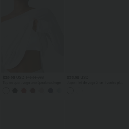
$39.95 USD
$33.95 USD
$42.95 USD
Top de sport yoga une épaule séchage
Jupe mini de yoga 2-en-1 ventre plat
rapide ourlet arrondi asymétrique
taille haute avec poches
+3
manches longues avec trous pouces -
Brassière intégrée