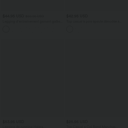
$44.95 USD
$42.95 USD
$50.95 USD
Legging d'entraînement gainant galbant
Top casual à pois épaule dénudée à
taille haute avec effet scrunch et poches
manches courtes avec ourlet incurvé
+13
Halara UltraSculpt™
asymétrique et brassière intégrée
$53.95 USD
$25.95 USD
Legging de running Halara
Top Casual à Col Rond Manches