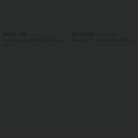
$42.95 USD
$61.95 USD
$67.95 USD
Haut de yoga en dentelle à manches
Halara Flex™ Jean large décontracté
longues avec découpes, passe-pouces
taille haute gainant avec poches
et fronces