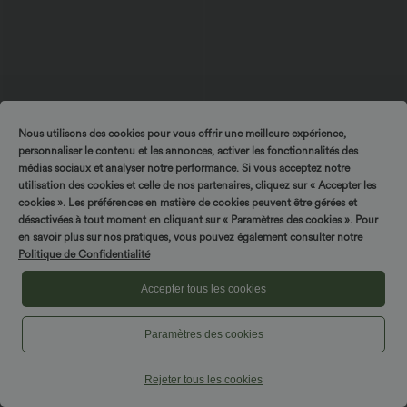
Nous utilisons des cookies pour vous offrir une meilleure expérience,
$50.95 USD
$50.95 USD
personnaliser le contenu et les annonces, activer les fonctionnalités des
Robe sport dos nu Softlyzero™ Plush -
Legging de yoga gainant galbant taille
médias sociaux et analyser notre performance. Si vous acceptez notre
Édition Easy Peasy E-G
haute avec fronces et poches Halara
utilisation des cookies et celle de nos partenaires, cliquez sur « Accepter les
+11
UltraSculpt™
cookies ». Les préférences en matière de cookies peuvent être gérées et
désactivées à tout moment en cliquant sur « Paramètres des cookies ». Pour
en savoir plus sur nos pratiques, vous pouvez également consulter notre
Politique de Confidentialité
Accepter tous les cookies
Paramètres des cookies
Rejeter tous les cookies