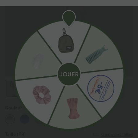
Couleur
Brown White Gradient
Taille
(FR)
Guide des tailles