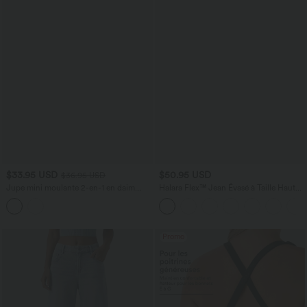
$33.95 USD
$50.95 USD
$36.95 USD
Jupe mini moulante 2-en-1 en daim
Halara Flex™ Jean Évasé à Taille Haute
ventre plat, taille haute, fronces, ourlet
avec Poche Crossover Tissu Élastique
arrondi — version longue
Lavé
Promo