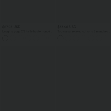
$27.95 USD
$33.95 USD
Legging yoga 7/8 taille haute froncé
Top casual relaxed col rond à manches
sans couture OneForm Seamless Flow
chauve-souris