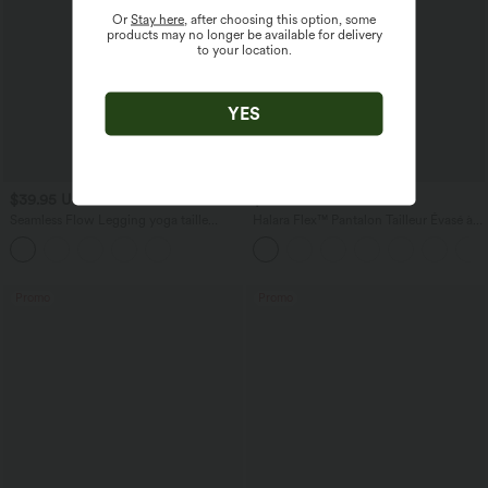
Or
Stay here
, after choosing this option, some
products may no longer be available for delivery
to your location.
YES
$39.95 USD
$50.95 USD
Seamless Flow Legging yoga taille
Halara Flex™ Pantalon Tailleur Évasé à
haute gainant et sculptant
Taille Haute Sculptant la Silhouette avec
Poches Latérales Micro Waffle
Promo
Promo