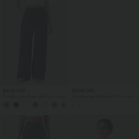
$41.95 USD
$31.95 USD
Pantalon large fluide taille haute avec
Short de yoga SoftlyZero™ Airy 2-en-1
cordon de serrage, poches latérales et
taille très haute avec poches et effet frais
+15
aspect lin
InstantCool 17,5 cm