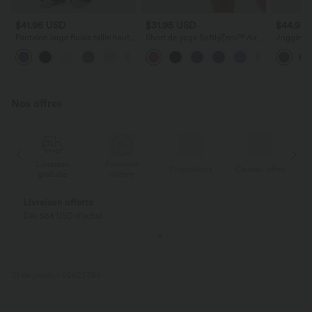
$41.95 USD
$31.95 USD
$44.95
Pantalon large fluide taille haute
Short de yoga SoftlyZero™ Airy
Jogging d
avec cordon de serrage, poches
2-en-1 taille très haute avec
séchage ra
+15
latérales et aspect lin
poches et effet frais InstantCool
InstantCo
17,5 cm
cordon de
protectio
Nos offres
Livraison
Paiement
ert
Promotions
Cadeau offert
gratuite
différé
Livraison offerte
Dès $84 USD d'achat
ID de produit 02623399