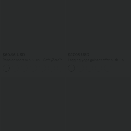
$50.95 USD
$27.95 USD
Robe de sport mini 2-en-1 SoftlyZero™
Legging yoga gainant effet push-up
Airy col U poches effet frais InstantCool
taille moyenne sans couture OneForm
+4
danse bonnets E-G, accès facile Easy
Seamless Flow
Peasy