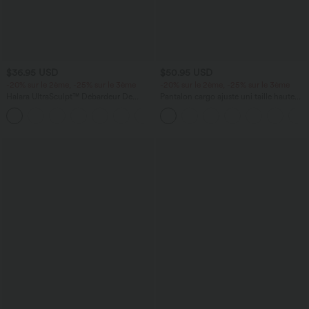
$36.95 USD
$50.95 USD
-20% sur le 2ème, -25% sur le 3ème
-20% sur le 2ème, -25% sur le 3ème
Halara UltraSculpt™ Débardeur De
Pantalon cargo ajusté uni taille haute
Course à Col en U Dos Nu Ourlet
DayStretch avec poches zippées
+11
Incurvé Croisé