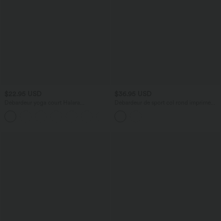
$22.95 USD
$36.95 USD
Débardeur yoga court Halara
Débardeur de sport col rond imprimé
UltraSculpt™ double bretelles torsadé
léopard
+11
dos nu