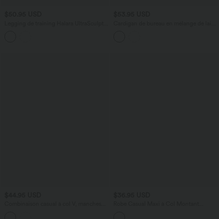
$50.95 USD
$53.95 USD
Legging de training Halara UltraSculpt™
Cardigan de bureau en mélange de laine
taille haute gainant et sculptant avec
à encolure arrondie, volants et manches
effet scrunch liftant fessiers et poches
longues
$44.95 USD
$36.95 USD
Combinaison casual à col V, manches
Robe Casual Maxi à Col Montant
chauve-souris, détails froncés, poches et
Manches Longues Évasées
accès facile Easy Peasy