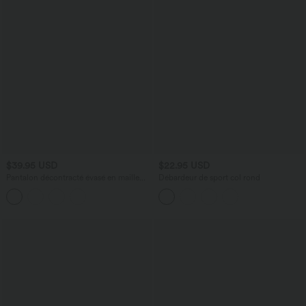
$39.95 USD
$22.95 USD
Pantalon décontracté évasé en maille
Débardeur de sport col rond
gaufrée, taille haute, avec poches
croisées