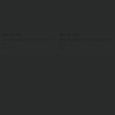
$33.95 USD
$50.95 USD
Jupe-short de danse mini Breezeful™ à
Robe Danse Sport Évasée Torsadée Dos
taille haute, plissée, 2-en-1, avec poches
Nu Plus Longue Easy Peasy Édition
+9
latérales et arrière, ourlet asymétrique et
séchage rapide