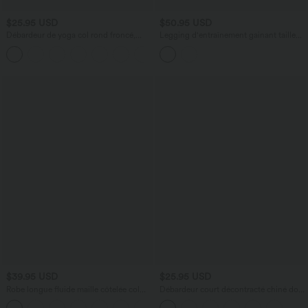
$25.95 USD
$50.95 USD
Débardeur de yoga col rond froncé,
Legging d'entraînement gainant taille
tissu rafraîchissant - Protection UPF50+
haute avec détails dentelle contrastée et
+16
poches Halara UltraSculpt™
$39.95 USD
$25.95 USD
Robe longue fluide maille côtelée col
Débardeur court décontracté chiné dos
henley manches longues
nu ajusté torsadé avec boucle réglable