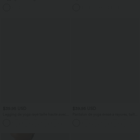
UltraSculpt™ taille haute gainant
Longues Ruché Cintré et Court
imprimé tartan avec poches
$39.95 USD
$39.95 USD
Legging de yoga rayé taille haute avec
Pantalon de yoga évasé à rayures, taille
cordon de serrage et poches
haute, cordon et poches
+9