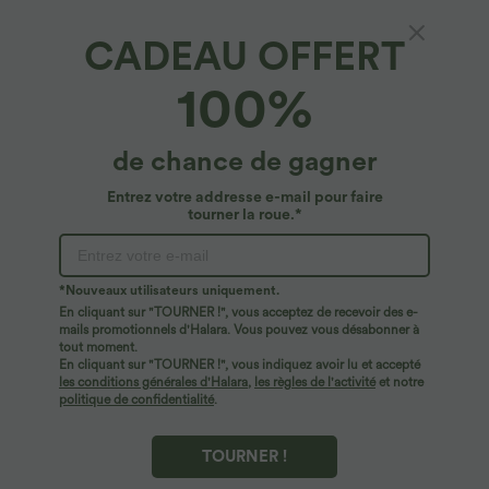
CADEAU OFFERT
Legging running taille haute dégradé sans
100%
couture OneForm Seamless Flow
4.8
(
1147
)
de chance de gagner
$27.95 USD
Entrez votre addresse e-mail pour faire
tourner la roue.*
*Nouveaux utilisateurs uniquement.
En cliquant sur "TOURNER !", vous acceptez de recevoir des e-
mails promotionnels d'Halara. Vous pouvez vous désabonner à
tout moment.
En cliquant sur "TOURNER !", vous indiquez avoir lu et accepté
les conditions générales d'Halara
,
les règles de l'activité
et notre
politique de confidentialité
.
TOURNER !