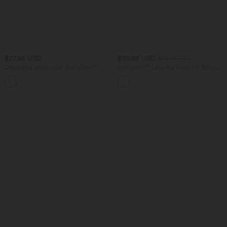
$27.95 USD
$33.95 USD
$36.95 USD
Débardeur yoga court SoftlyZero™
Softlyzero™ Legging Yoga 7/8 Taille
Plush à découpes A-C
Haute avec Poche au Dos Découpe
+6
Croisée et Dentelle Contrastante