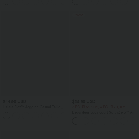
+5
Promo
$44.95 USD
$25.95 USD
Halara Flex™ Jegging Casual Taille
3 POUR 59,90€, 4 POUR 79,90€
Haute Tricot Extensible Poche Latérale
Débardeur yoga court SoftlyZero™ Airy
Arrière
col carré dos nu bretelles croisées effet
frais InstantCool, bonnets A-C,
protection solaire UPF50+