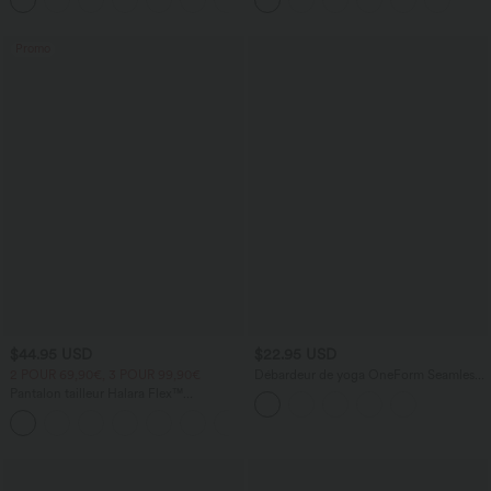
Promo
$44.95 USD
$22.95 USD
2 POUR 69,90€, 3 POUR 99,90€
Débardeur de yoga OneForm Seamless
Flow à découpes avec brassière intégrée
Pantalon tailleur Halara Flex™
DayStretch coupe droite taille haute
+23
avec poches