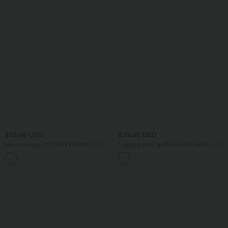
$33.95 USD
$39.95 USD
Haut de yoga effet frais InstantCool
Legging de yoga flare taille haute en V
longueur allongée à manches longues
avec dentelle contrastée, rayures et
avec encolure arrondie, fronces et
poches
protection solaire UPF50+