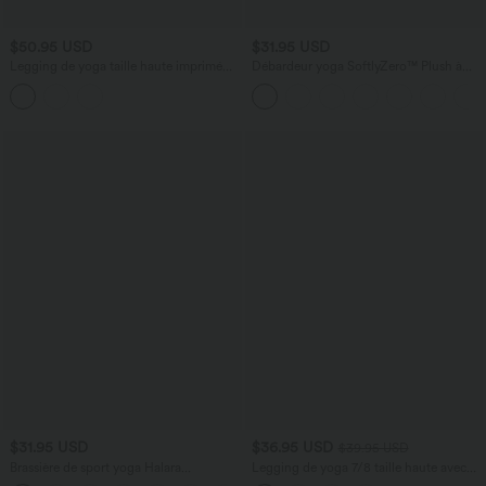
$50.95 USD
$31.95 USD
Legging de yoga taille haute imprimé
Débardeur yoga SoftlyZero™ Plush à
léopard avec cordon de serrage Halara
découpes A-D
UltraSculpt™ et poches
$31.95 USD
$36.95 USD
$39.95 USD
Brassière de sport yoga Halara
Legging de yoga 7/8 taille haute avec
UltraSculpt™ push-up coques moulées
poches latérales, dos croisé et dentelle