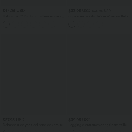
$44.95 USD
$33.95 USD
$36.95 USD
Halara Flex™ Pantalon tailleur évasé à
Jupe mini moulante 2-en-1 en molleton
carreaux pied-de-poule, taille haute
et tissu enduit taille haute gainante avec
avec boutons décoratifs et poches
fronces et ourlet arrondi - Longueur
latérales
plus longue
$27.95 USD
$39.95 USD
Débardeur de yoga col rond dos croisé à
Legging d'entraînement gainant taille
ourlet croisé
haute avec poches Halara UltraSculpt™