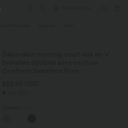
France
(
USD
)
orts & Bermudas
Leggings
Tailles
Activités / Utilités
Ti
Débardeur running court dos en V
bretelles doubles sans couture
OneForm Seamless Flow
$22.95 USD
4.8
(
590
)
Couleur
Gris