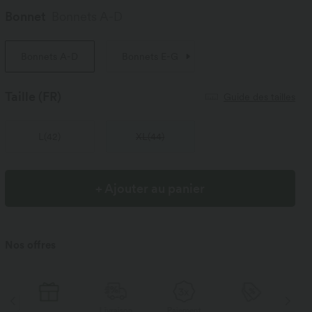
Bonnet
Bonnets A-D
Bonnets A-D
Bonnets E-G
Taille
(FR)
Guide des tailles
L
(
42
)
XL
(
44
)
+ Ajouter au panier
Nos offres
Livraison
Paiement