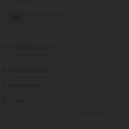
fert
Promotions
Cadeau offert
gratuite
différé
Livraison offerte
Dès $84 USD d'achat
Expédition à France
Livraison standard gratuite pour les commandes supérieures à
$84.09 USD
Politique de retour
Retours faciles sous 30 jours
Paiement facile
À noter
Le logo est en cours d’intégration. Selon le style ou la couleur,
l’article reçu peut être livré avec ou sans logo.
En savoir plus