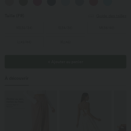
Taille
(FR)
Guide des tailles
XS
(
32/34
)
S
(
34/36
)
M
(
38/40
)
L
(
42/44
)
XL
(
46
)
+ Ajouter au panier
À découvrir