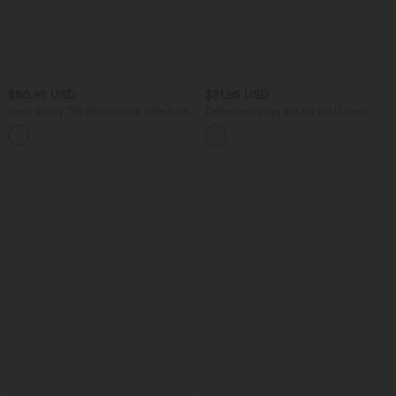
$50.95 USD
$31.95 USD
Jean skinny 7/8 décontracté taille basse
Débardeur yoga dos nu col U avec
Halara Flex™ avec poches zippées
bretelles croisées, ourlet arrondi et effet
frais InstantCool, protection solaire
UPF50+