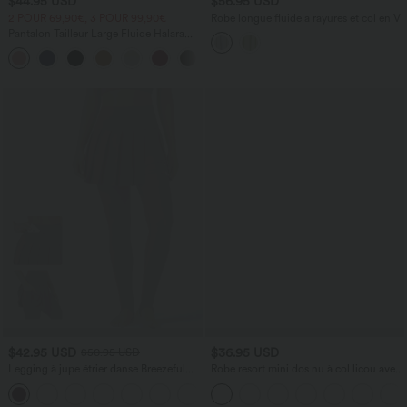
$44.95 USD
$56.95 USD
2 POUR 69,90€, 3 POUR 99,90€
Robe longue fluide à rayures et col en V
Pantalon Tailleur Large Fluide Halara
Flex™ Gaufré Taille Haute Poches
+21
Latérales
$42.95 USD
$36.95 USD
$50.95 USD
Legging à jupe étrier danse Breezeful™
Robe resort mini dos nu à col licou avec
2-en-1 taille haute plissé résille
lien noué dans le dos et poches
contrastante séchage rapide avec