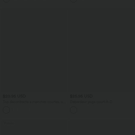
$20.95 USD
$25.95 USD
Top décontracté à manches courtes, une
Débardeur yoga court A-D
épaule dénudée et fronces
Promo