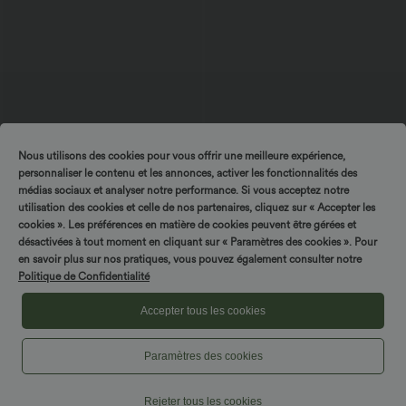
Nous utilisons des cookies pour vous offrir une meilleure expérience,
$36.95 USD
$31.95 USD
personnaliser le contenu et les annonces, activer les fonctionnalités des
OneForm Seamless Flow Robe casual
Top de sport yoga asymétrique une
médias sociaux et analyser notre performance. Si vous acceptez notre
mini froncée sans couture à décolleté
épaule manches longues avec trou pour
plongeant en V sans manches avec
le pouce, ourlet arrondi asymétrique et
utilisation des cookies et celle de nos partenaires, cliquez sur « Accepter les
brassière intégrée
séchage rapide
cookies ». Les préférences en matière de cookies peuvent être gérées et
désactivées à tout moment en cliquant sur « Paramètres des cookies ». Pour
en savoir plus sur nos pratiques, vous pouvez également consulter notre
Politique de Confidentialité
Accepter tous les cookies
Paramètres des cookies
Rejeter tous les cookies