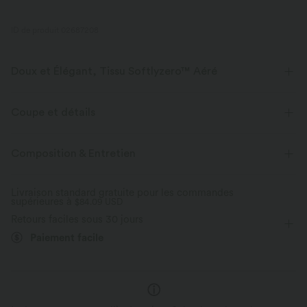
ID de produit 02687208
Doux et Élégant, Tissu Softlyzero™ Aéré
Sentez-vous comme flottant dans l'air avec notre tissu super doux qui
est frais au toucher.
Coupe et détails
Extensible dans les 4 sens
Tissu respirant
Coupe ajustée
Soutien-gorge intégré
Dos à lacets
Composition & Entretien
Col cœur
Croisé
Fente
Dos nu
Enfilable
Frais au toucher
Doux et lisse
Livraison standard gratuite pour les commandes
supérieures à
Fête et Mariage
$84.09 USD
Midi
Étroite
Sans manches
Évacue l’humidité
Retours faciles sous 30 jours
Haute élasticité
Élasticité quatre directions
Moulante
Paiement facile