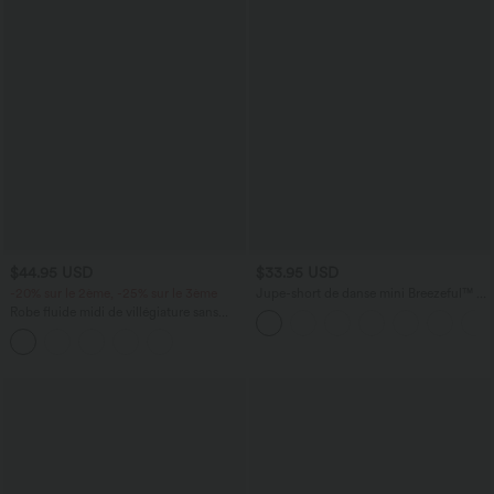
$44.95 USD
$33.95 USD
-20% sur le 2ème, -25% sur le 3ème
Jupe-short de danse mini Breezeful™ à
taille haute, plissée, 2-en-1, avec poches
Robe fluide midi de villégiature sans
latérales et arrière, ourlet asymétrique et
manches, encolure carrée, dos nu croisé,
séchage rapide
fronces et soutien-gorge intégré