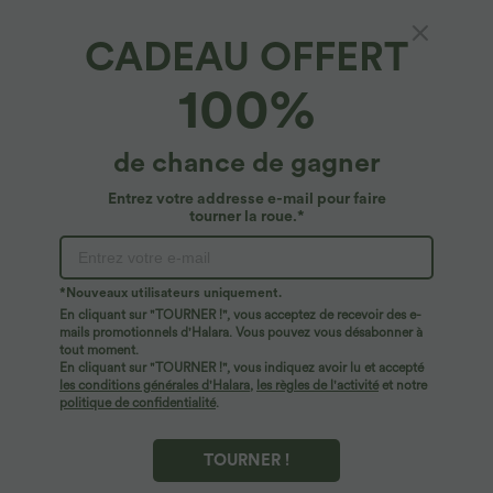
CADEAU OFFERT
SoftlyZero™ Airy*
100%
Robe midi laquée fendue, brassière intégrée,
dos nu croisé
4.8
(
3423
)
de chance de gagner
$42.95 USD
Entrez votre addresse e-mail pour faire
tourner la roue.*
*Nouveaux utilisateurs uniquement.
En cliquant sur "TOURNER !", vous acceptez de recevoir des e-
mails promotionnels d'Halara. Vous pouvez vous désabonner à
tout moment.
En cliquant sur "TOURNER !", vous indiquez avoir lu et accepté
les conditions générales d'Halara
,
les règles de l'activité
et notre
politique de confidentialité
.
TOURNER !