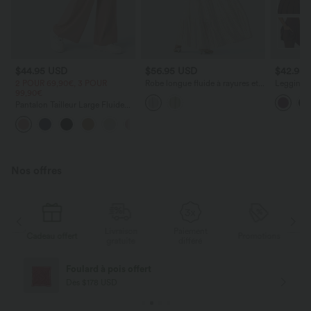
$44.95 USD
$56.95 USD
$42.95
2 POUR 69,90€, 3 POUR
Robe longue fluide à rayures et
Legging à
99,90€
col en V
Breezeful
plissé rés
Pantalon Tailleur Large Fluide
séchage r
Halara Flex™ Gaufré Taille Haute
+21
Poches Latérales
Nos offres
Livraison
Paiement
s
Cadeau offert
Promotions
Ca
gratuite
différé
Foulard à pois offert
Dès $178 USD