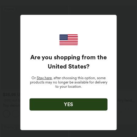
poches
Promo
Are you shopping from the
United States
?
Or
Stay here
, after choosing this option, some
products may no longer be available for delivery
to your location.
$25.95 USD
$44.95 USD
-20% sur le 2ème, -25% sur le 3ème
Robe moulante SoftlyZero™ Airy fendue
YES
à effet frais InstantCool, brassière
Top décontracté dos nu à col licou avec
intégrée, dos nu croisé à lacets,
lien dans le dos
légèrement plissée pour invitée de
+1
mariage et demoiselle d'honneur
Promo