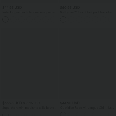
$44.95 USD
$50.95 USD
Robe longue fluide fendue avec poches
Softlyzero™ Airy Robe Sport Torsadée
latérales, dos nu et effet torsadé
Dos Nu Édition Easy Peasy
+8
$33.95 USD
$44.95 USD
$36.95 USD
Jupe-short mini moulante taille haute
Quotidien Robe Mi-Longue Chill - La
gainante froncée en daim avec ourlet
Land
arrondi