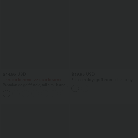
$44.95 USD
$39.95 USD
-20% sur le 2ème, -25% sur le 3ème
Pantalon de yoga flare taille haute rayé
avec cordon de serrage et poches
Pantalon de golf fuselé, taille mi-haute,
cordon, ourlet courbé, séchage rapide,
+2
avec poches—UPF40+