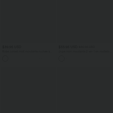
$39.95 USD
$33.95 USD
$36.95 USD
Robe corset midi moulante ruchée à
Jupe mini moulante 2-en-1 en molleton
encolure carrée, dos nu, brassière
et tissu enduit taille haute gainante avec
+6
intégrée
fronces et ourlet arrondi - Longueur
plus longue