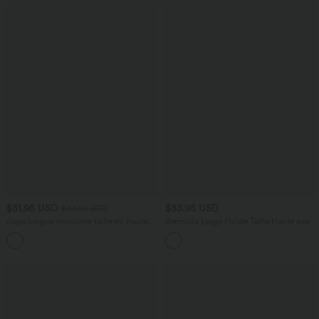
$31.95 USD
$33.95 USD
$33.95 USD
Jupe longue moulante taille mi-haute
Bermuda Large Fluide Taille Haute avec
avec nœud devant et fronces imprimé
Plis et Poches Latérales en Lin
floral/à rayures
Synthétique