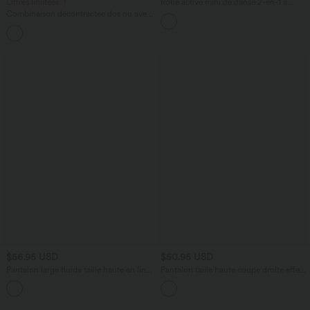
Offres limitées ！
Robe active mini de danse 2-en-1 à
petites fleurs, coussinets amovibles,
Combinaison décontractée dos nu avec
poches et accès facile Easy Peasy
poches latérales
+10
$56.95 USD
$50.95 USD
Pantalon large fluide taille haute en lin
Pantalon taille haute coupe droite effet
mélangé avec poches et liens latéraux
lin avec poches