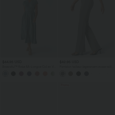
$44.95 USD
$42.95 USD
Breezeful™ Robe Mi-Longue Col en V
Pantalon tailleur légèrement évasé taille
Manches Courtes Poche Latérale Nouée
haute avec poches arrière Halara Flex™
+8
au Dos Séchage Rapide
Promo