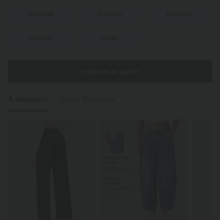
XS
(
32/34
)
S
(
34/36
)
M
(
38/40
)
L
(
42/44
)
XL
(
46
)
+ Ajouter au panier
À découvrir
Styles Similaires