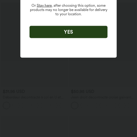
Or
Stay here
, after choosing this option, some
products may no longer be available for delivery
to your location.
YES
$31.95 USD
$50.95 USD
Débardeur décontracté à col en U et
Jean droit décontracté croisé gainant
brassière intégrée
taille haute avec poches Halara Flex™