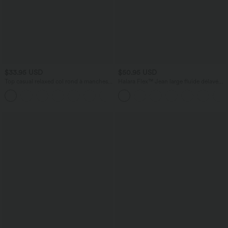
$33.95 USD
$50.95 USD
Top casual relaxed col rond à manches
Halara Flex™ Jean large fluide délavé
chauve-souris
taille haute à rayures avec poches
+1