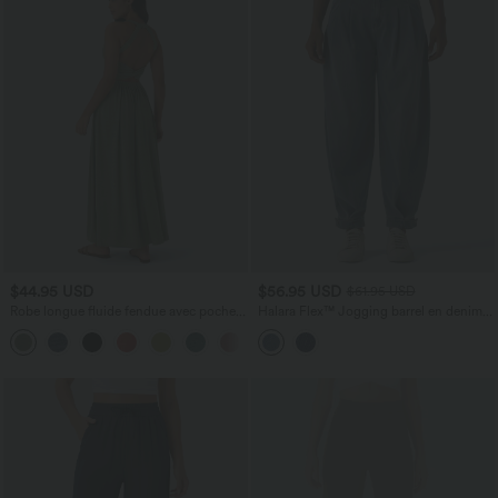
$44.95 USD
$56.95 USD
$61.95 USD
Robe longue fluide fendue avec poches
Halara Flex™ Jogging barrel en denim
latérales, dos nu et effet torsadé
taille mi-haute avec poches
+8