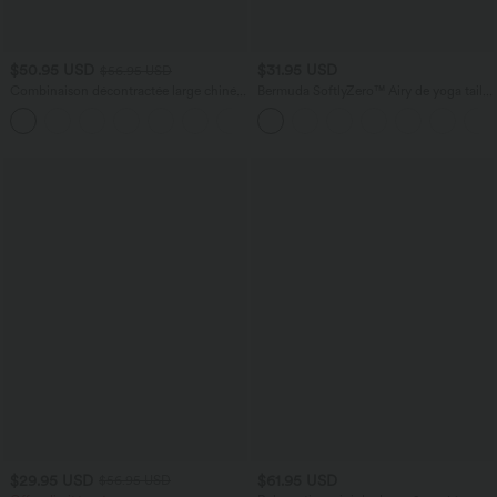
$50.95 USD
$31.95 USD
$56.95 USD
Combinaison décontractée large chinée
Bermuda SoftlyZero™ Airy de yoga taille
froncée bretelles ajustables avec poches
haute avec poches multiples et effet
+10
- Easy Peasy
frais InstantCool
$29.95 USD
$61.95 USD
$56.95 USD