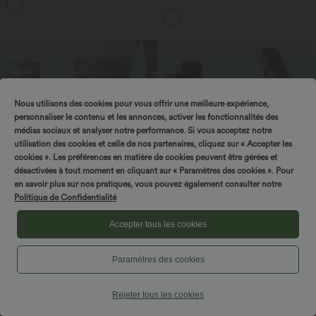
+8
Rapide Quotidien Maxi
lien dans le dos
Nous utilisons des cookies pour vous offrir une meilleure expérience,
personnaliser le contenu et les annonces, activer les fonctionnalités des
Tournez & gagnez !
médias sociaux et analyser notre performance. Si vous acceptez notre
utilisation des cookies et celle de nos partenaires, cliquez sur « Accepter les
cookies ». Les préférences en matière de cookies peuvent être gérées et
désactivées à tout moment en cliquant sur « Paramètres des cookies ». Pour
en savoir plus sur nos pratiques, vous pouvez également consulter notre
Politique de Confidentialité
Accepter tous les cookies
$33.95 USD
$29.95 USD
$61.95 USD
Short de yoga 2-en-1 SoftlyZero™ Airy
Offres limitées ！
Paramètres des cookies
taille très haute effet frais InstantCool
Combinaison tailleur col bateau sans
+10
22,8 cm avec poches
manches à rayures et nœuds sur les
côtés effet frais InstantCool avec
Rejeter tous les cookies
poches, accès facile Easy Peasy