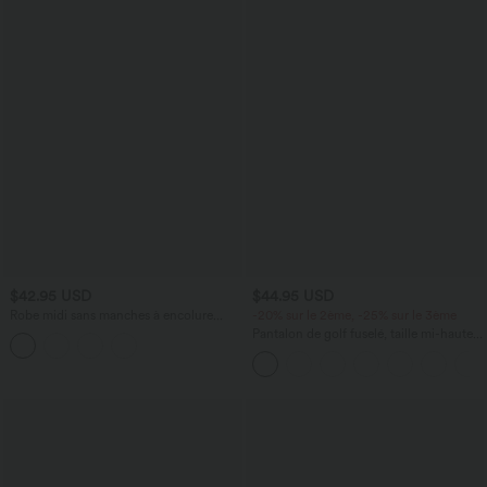
$42.95 USD
$44.95 USD
Robe midi sans manches à encolure
-20% sur le 2ème, -25% sur le 3ème
arrondie avec coussinets amovibles et
Pantalon de golf fuselé, taille mi-haute,
ourlet à volants
cordon, ourlet courbé, séchage rapide,
avec poches—UPF40+