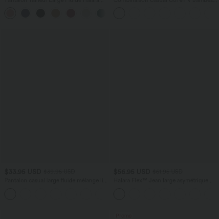
Flex™ Gaufré Taille Haute Poches
Large Plissée Manches Courtes Poche
+21
Latérales
Latérale Gaufrée Fluide
$33.95 USD
$56.95 USD
$39.95 USD
$61.95 USD
Pantalon casual large fluide mélange lin
Halara Flex™ Jean large asymétrique
taille haute avec cordon de serrage et
taille basse avec bouton, fermeture
+5
poches
éclair et poches multiples, délavé et
extensible en maille
Promo