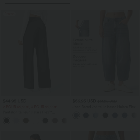
Promo
$44.95 USD
$56.95 USD
$61.95 USD
2 POUR 69,90€, 3 POUR 99,90€
Jean Barrel 7/8 taille basse Halara Flex™
avec poches zippées
Pantalon tailleur Halara Flex™
DayStretch coupe droite taille haute
+23
avec poches