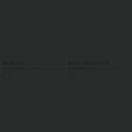
$61.95 USD
$31.95 USD
$33.95 USD
Jean large casual taille haute en lyocell
Blouse décontractée à col en V et
avec poches
manches courtes bouffantes