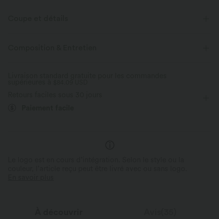
Coupe et détails
Pour : le travail, les trajets et les activités décontractées
Composition & Entretien
Poches latérales
Col rond
Boucle
Demi-zip
Livraison standard gratuite pour les commandes
supérieures à
Enfilable
$84.09 USD
Longueur genou
Coupe en A
Retours faciles sous 30 jours
Élasticité moyenne
Élasticité quatre directions
Paiement facile
Le logo est en cours d’intégration. Selon le style ou la
couleur, l’article reçu peut être livré avec ou sans logo.
En savoir plus
À découvrir
Avis(35)