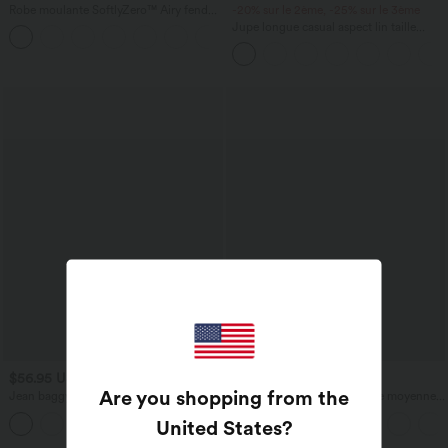
Robe moulante SoftlyZero™ Airy fendue
-20% sur le 2ème, -25% sur le 3ème
à effet frais InstantCool, brassière
Jupe longue casual aspect lin taille
+1
intégrée, dos nu croisé à lacets,
haute avec cordon de serrage
légèrement plissée pour invitée de
mariage et demoiselle d'honneur
$56.95 USD
$56.95 USD
$61.95 USD
Are you shopping from the
Jean baggy asymétrique Halara Flex™
Pantalon tailleur ample, taille moyenne,
taille haute effet délavé avec poches
coupe barrel, à poches
United States
?