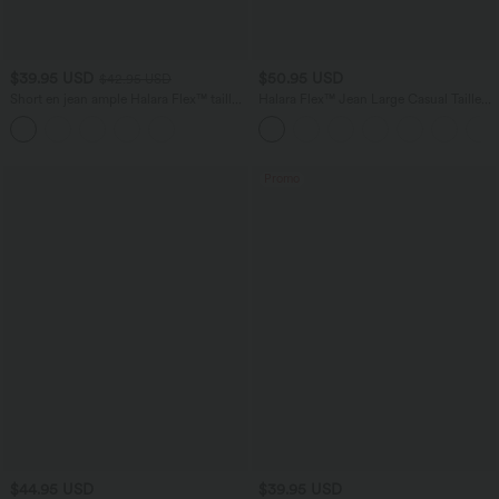
$39.95 USD
$50.95 USD
$42.95 USD
Short en jean ample Halara Flex™ taille
Halara Flex™ Jean Large Casual Taille
haute croisé gainant décontracté avec
Haute Poches Multiples Tricot
poches
Extensible Délavé
Promo
$44.95 USD
$39.95 USD