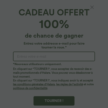
CADEAU OFFERT
Robe de travail midi fit-and-flare ceinturée
100%
zippée col rond avec poches
4.8
(
35
)
de chance de gagner
$61.95 USD
Entrez votre addresse e-mail pour faire
tourner la roue.*
*Nouveaux utilisateurs uniquement.
En cliquant sur "TOURNER !", vous acceptez de recevoir des e-
mails promotionnels d'Halara. Vous pouvez vous désabonner à
tout moment.
En cliquant sur "TOURNER !", vous indiquez avoir lu et accepté
les conditions générales d'Halara
,
les règles de l'activité
et notre
politique de confidentialité
.
TOURNER !