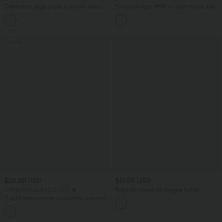
Débardeur yoga plissé à dos nu avec
Pantalon capri effet lin taille haute avec
bretelles croisées et séchage rapide
poches zippées
Promo
$25.95 USD
$61.95 USD
Offres bonus $20.13 USD
Robe de travail mi-longue fluide
gainante à manches chauve-souris avec
T-shirt décontracté col bateau manches
poches
courtes coton