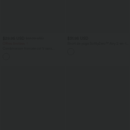
$29.95 USD
$31.95 USD
$61.95 USD
Offres limitées ！
Short de yoga SoftlyZero™ Airy 2-en-1
taille très haute avec poches et effet frais
Combinaison froncée col V sans
InstantCool 17,5 cm
manches avec poches - Easy Peasy
+7