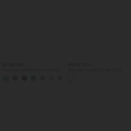
$27.95 USD
$25.95 USD
Caraco décontracté 2-en-1 froncé avec
Débardeur de yoga col rond froncé,
brassière intégrée bretelles réglables
tissu rafraîchissant - Protection UPF50+