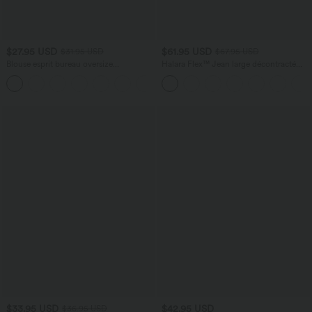
$27.95 USD
$61.95 USD
$31.95 USD
$67.95 USD
Blouse esprit bureau oversize
Halara Flex™ Jean large décontracté
défroissage facile, col V et manches
taille haute gainant avec poches
+1
courtes
$33.95 USD
$42.95 USD
$36.95 USD