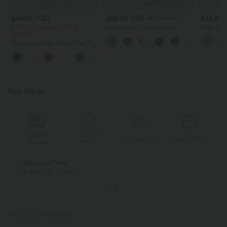
$44.95 USD
$56.95 USD
$44.95
$61.95 USD
2 POUR 69,90€, 3 POUR
Jean Barrel 7/8 taille basse
Robe long
99,90€
Halara Flex™ avec poches
poches lat
zippées
torsadé
Pantalon tailleur Halara Flex™
DayStretch coupe droite taille
+23
haute avec poches
Nos offres
Paiement
Livraison
Promotions
Cadeau offert
différé
gratuite
Payez en plusieurs fois SANS FRAIS
Avec Klarna
ID de produit 02685089