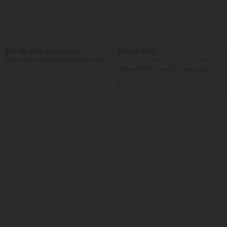
$33.95 USD
$50.95 USD
$36.95 USD
Short tailleur ample DayStretch taille
-20% sur le 2ème, -25% sur le 3ème
haute 17,5 cm avec poches
Halara Flex™ Jean slim casual capri
+4
taille haute avec fentes et poches