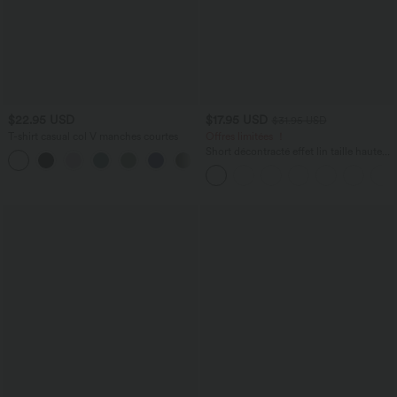
$22.95 USD
$17.95 USD
$31.95 USD
T-shirt casual col V manches courtes
Offres limitées ！
Short décontracté effet lin taille haute
+9
avec cordon de serrage et poches
latérales