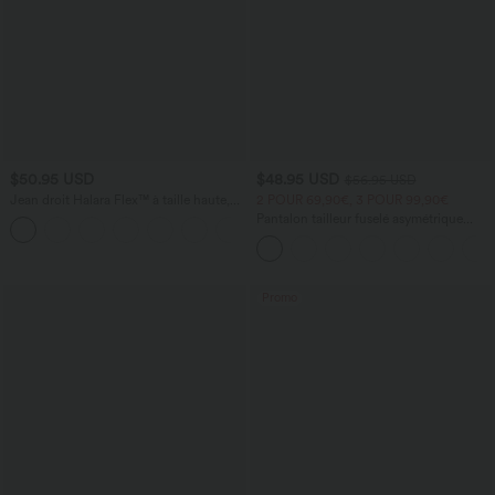
$50.95 USD
$48.95 USD
$56.95 USD
Jean droit Halara Flex™ à taille haute,
2 POUR 69,90€, 3 POUR 99,90€
poches multiples, effet délavé et tissu
Pantalon tailleur fuselé asymétrique
+3
extensible
taille moyenne Halara Flex™ DayStretch
avec poches
Promo