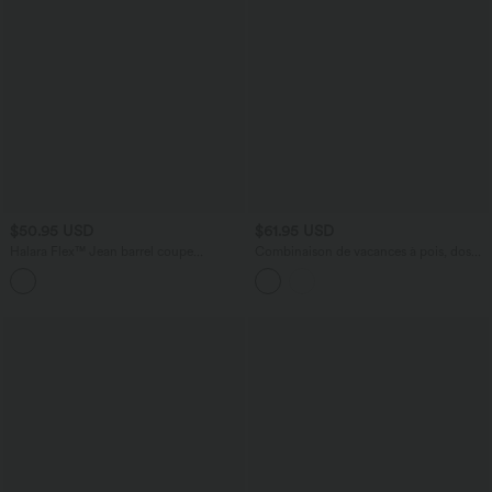
$50.95 USD
$61.95 USD
Halara Flex™ Jean barrel coupe
Combinaison de vacances à pois, dos
tonneau taille mi-haute avec poches
nu halter, coussinets amovibles, poches
et accès facile Easy Peasy