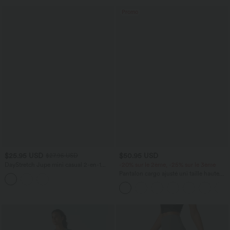
Promo
$25.95 USD
$50.95 USD
$27.95 USD
DayStretch Jupe mini casual 2-en-1
-20% sur le 2ème, -25% sur le 3ème
bodycon plissée croisée taille haute
Pantalon cargo ajusté uni taille haute
DayStretch avec poches zippées