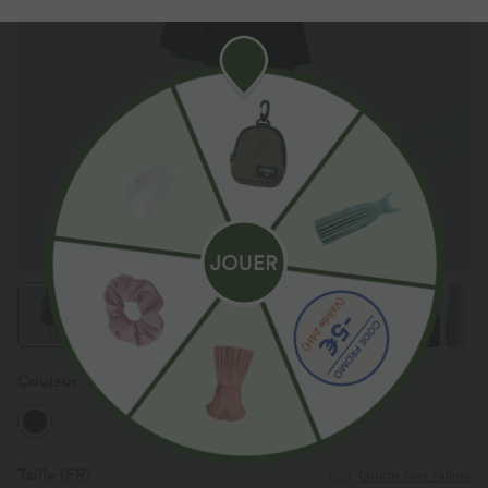
Couleur
Noir
Taille
(FR)
Guide des tailles