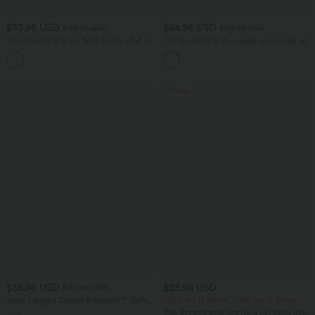
$33.95 USD
$44.95 USD
$36.95 USD
$50.95 USD
Short resort 12,5 cm taille haute effet lin
Combi-short 2-en-1 avec coussinets et
avec ourlet roulotté et poches
poches - Édition Easy Peasy
Promo
$36.95 USD
$25.95 USD
$39.95 USD
Jupe Longue Casual Breezeful™ Taille
-20% sur le 2ème, -25% sur le 3ème
Haute à Volants 2en1 Fluide Sèchement
Top décontracté dos nu à col licou avec