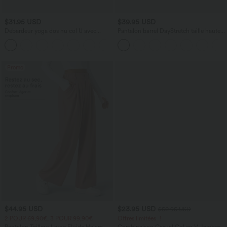
$31.95 USD
$39.95 USD
Débardeur yoga dos nu col U avec
Pantalon barrel DayStretch taille haute
bretelles croisées, ourlet arrondi et effet
avec poches
frais InstantCool, protection solaire
UPF50+
Promo
$44.95 USD
$23.95 USD
$50.95 USD
2 POUR 69,90€, 3 POUR 99,90€
Offres limitées ！
Pantalon Tailleur Large Fluide Halara
Combinaison Casual Col en V Jambes