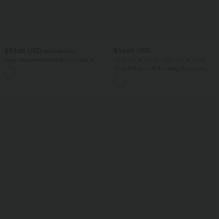
$53.95 USD
$44.95 USD
$56.95 USD
Jean décontracté taille mi-haute en
-20% sur le 2ème, -25% sur le 3ème
lyocell drapé avec cordon de serrage et
Robe fluide midi de villégiature sans
poches
manches, encolure carrée, dos nu croisé,
fronces et soutien-gorge intégré