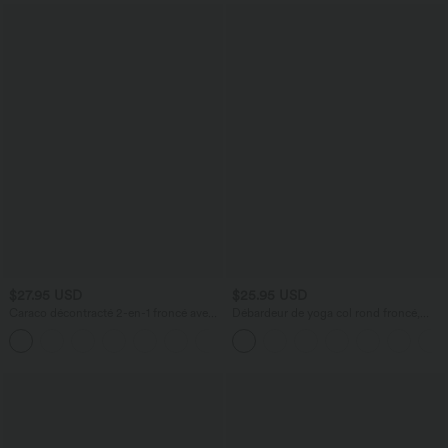
$27.95 USD
$25.95 USD
Caraco décontracté 2-en-1 froncé avec
Débardeur de yoga col rond froncé,
brassière intégrée bretelles réglables
tissu rafraîchissant - Protection UPF50+