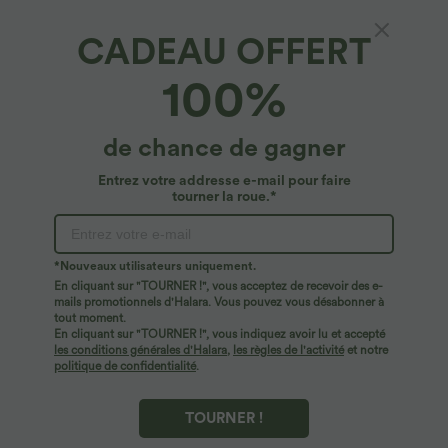
CADEAU OFFERT
Débardeur Casual Court Froncé Col Rond
100%
4.7
(
318
)
$22.95 USD
de chance de gagner
Entrez votre addresse e-mail pour faire
tourner la roue.*
*Nouveaux utilisateurs uniquement.
En cliquant sur "TOURNER !", vous acceptez de recevoir des e-
mails promotionnels d'Halara. Vous pouvez vous désabonner à
tout moment.
En cliquant sur "TOURNER !", vous indiquez avoir lu et accepté
les conditions générales d'Halara
,
les règles de l'activité
et notre
politique de confidentialité
.
TOURNER !