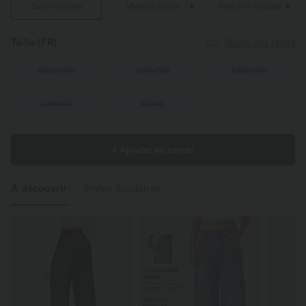
Sans manches
Manche courte
Manches longues
Taille
(FR)
Guide des tailles
XS
(
32/34
)
S
(
34/36
)
M
(
38/40
)
L
(
42/44
)
XL
(
46
)
+ Ajouter au panier
À découvrir
Styles Similaires