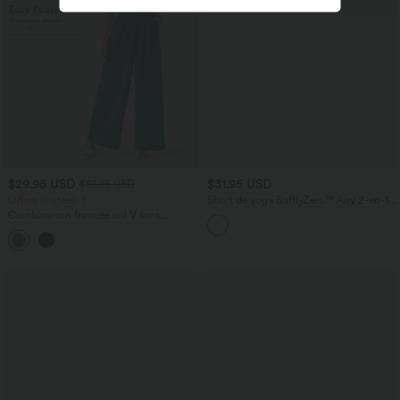
$29.95 USD
$31.95 USD
$61.95 USD
Offres limitées ！
Short de yoga SoftlyZero™ Airy 2-en-1
taille très haute avec poches et effet frais
Combinaison froncée col V sans
InstantCool 17,5 cm
manches avec poches - Easy Peasy
+7