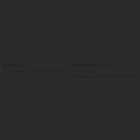
$22.95 USD
$17.95 USD
$31.95 USD
T-shirt casual col V manches courtes
Offres limitées ！
Short décontracté effet lin taille haute
+9
avec cordon de serrage et poches
latérales