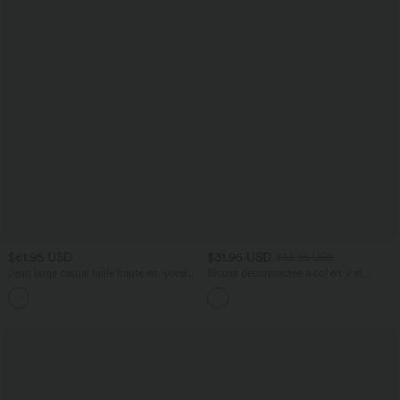
$61.95 USD
$31.95 USD
$33.95 USD
Jean large casual taille haute en lyocell
Blouse décontractée à col en V et
avec poches
manches courtes bouffantes