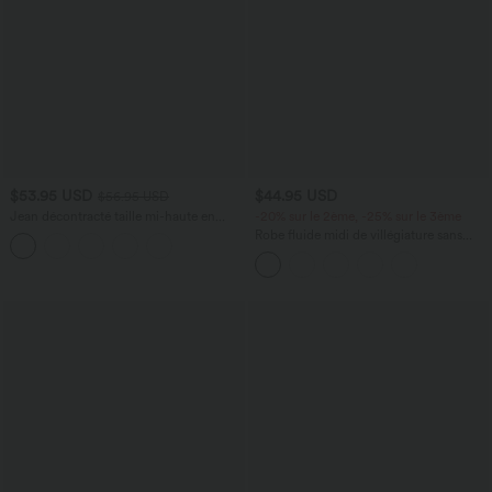
$53.95 USD
$44.95 USD
$56.95 USD
Jean décontracté taille mi-haute en
-20% sur le 2ème, -25% sur le 3ème
lyocell drapé avec cordon de serrage et
Robe fluide midi de villégiature sans
poches
manches, encolure carrée, dos nu croisé,
fronces et soutien-gorge intégré