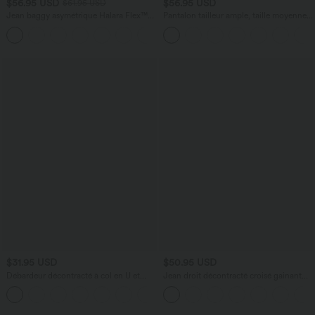
$56.95 USD
$56.95 USD
$61.95 USD
Jean baggy asymétrique Halara Flex™
Pantalon tailleur ample, taille moyenne,
taille haute effet délavé avec poches
coupe barrel, à poches
$31.95 USD
$50.95 USD
Débardeur décontracté à col en U et
Jean droit décontracté croisé gainant
brassière intégrée
taille haute avec poches Halara Flex™