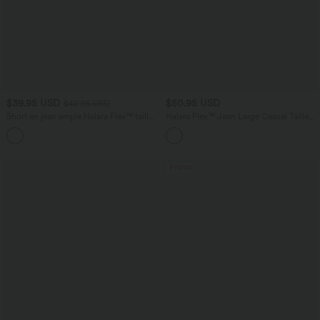
$39.95 USD
$50.95 USD
$42.95 USD
Short en jean ample Halara Flex™ taille
Halara Flex™ Jean Large Casual Taille
haute croisé gainant décontracté avec
Haute Poches Multiples Tricot
poches
Extensible Délavé
Promo