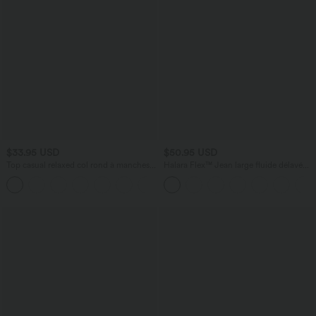
$33.95 USD
$50.95 USD
Top casual relaxed col rond à manches
Halara Flex™ Jean large fluide délavé
chauve-souris
taille haute à rayures avec poches
+1