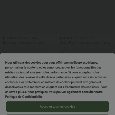
$27.95 USD
$61.95 USD
$31.95 USD
$67.95 USD
Blouse esprit bureau oversize
Halara Flex™ Jean large décontracté
défroissage facile, col V et manches
taille haute gainant avec poches
+1
courtes
Nous utilisons des cookies pour vous offrir une meilleure expérience,
personnaliser le contenu et les annonces, activer les fonctionnalités des
Tournez & gagnez !
médias sociaux et analyser notre performance. Si vous acceptez notre
utilisation des cookies et celle de nos partenaires, cliquez sur « Accepter les
cookies ». Les préférences en matière de cookies peuvent être gérées et
désactivées à tout moment en cliquant sur « Paramètres des cookies ». Pour
en savoir plus sur nos pratiques, vous pouvez également consulter notre
Politique de Confidentialité
Accepter tous les cookies