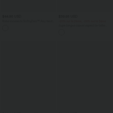
$44.95 USD
$39.95 USD
Robe moulante SoftlyZero™ Airy fendue
-20% sur le 2ème, -25% sur le 3ème
à effet frais InstantCool, brassière
Jupe longue casual aspect lin taille
+1
intégrée, dos nu croisé à lacets,
haute avec cordon de serrage
légèrement plissée pour invitée de
mariage et demoiselle d'honneur