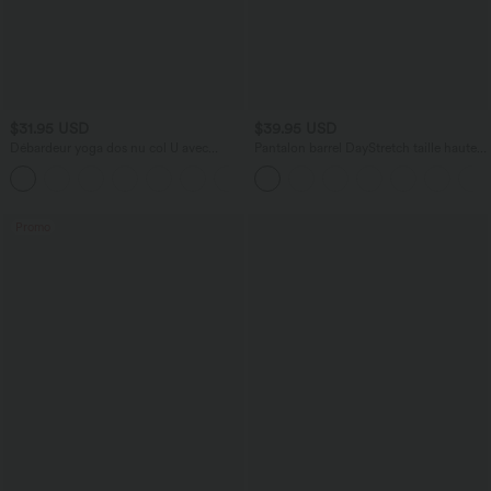
$31.95 USD
$39.95 USD
Débardeur yoga dos nu col U avec
Pantalon barrel DayStretch taille haute
bretelles croisées, ourlet arrondi et effet
avec poches
frais InstantCool, protection solaire
UPF50+
Promo