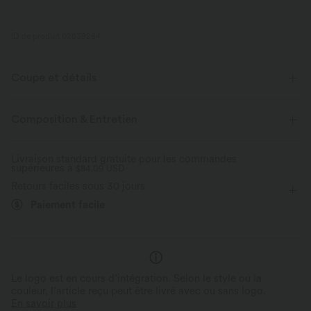
ID de produit 02839264
Coupe et détails
Près du corps
Col rond
Froncé
Enfilable
Composition & Entretien
Décontracté
Longueur taille
Sans manches
Livraison standard gratuite pour les commandes
supérieures à
Haute élasticité
$84.09 USD
Élasticité quatre directions
Débardeur
Retours faciles sous 30 jours
Paiement facile
Le logo est en cours d’intégration. Selon le style ou la
couleur, l’article reçu peut être livré avec ou sans logo.
En savoir plus