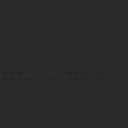
$41.95 USD
$36.95 USD
$44.95 USD
Pantalon large fluide taille haute avec
Pantalon taille haute coupe droite
cordon de serrage, poches latérales et
DayStretch avec poches
+15
aspect lin
Promo