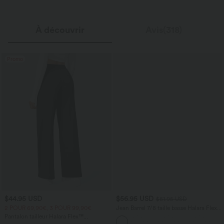
À découvrir
Avis(318)
Promo
$44.95 USD
$56.95 USD
$61.95 USD
2 POUR 69,90€, 3 POUR 99,90€
Jean Barrel 7/8 taille basse Halara Flex™
avec poches zippées
Pantalon tailleur Halara Flex™
DayStretch coupe droite taille haute