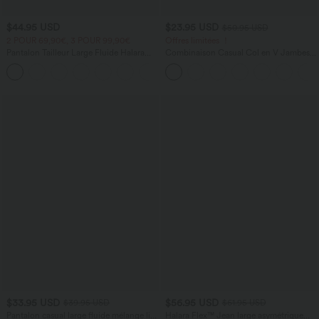
$44.95 USD
$23.95 USD
$50.95 USD
2 POUR 69,90€, 3 POUR 99,90€
Offres limitées ！
Pantalon Tailleur Large Fluide Halara
Combinaison Casual Col en V Jambes
Flex™ Gaufré Taille Haute Poches
Large Plissée Manches Courtes Poche
+21
Latérales
Latérale Gaufrée Fluide
$33.95 USD
$56.95 USD
$39.95 USD
$61.95 USD
Pantalon casual large fluide mélange lin
Halara Flex™ Jean large asymétrique