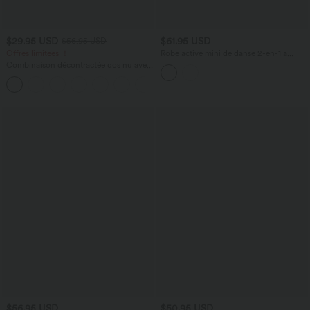
$29.95 USD
$61.95 USD
$56.95 USD
Offres limitées ！
Robe active mini de danse 2-en-1 à
petites fleurs, coussinets amovibles,
Combinaison décontractée dos nu avec
poches et accès facile Easy Peasy
poches latérales
+10
$56.95 USD
$50.95 USD