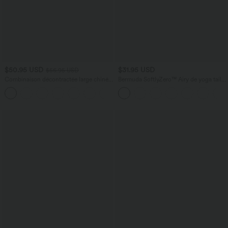
$50.95 USD
$31.95 USD
$56.95 USD
Combinaison décontractée large chinée
Bermuda SoftlyZero™ Airy de yoga taille
froncée bretelles ajustables avec poches
haute avec poches multiples et effet
+10
- Easy Peasy
frais InstantCool