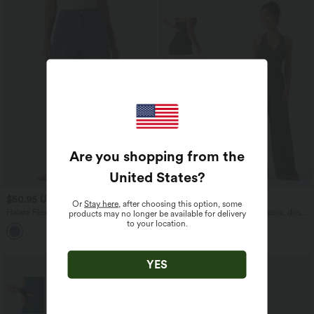
Are you shopping from the
United States
?
$50.95 USD
$61.95 USD
Or
Stay here
, after choosing this option, some
Halara Flex™ Jean barrel coupe
Combinaison de vacances à pois, dos
products may no longer be available for delivery
tonneau taille mi-haute avec poches
nu halter, coussinets amovibles, poches
to your location.
et accès facile Easy Peasy
YES