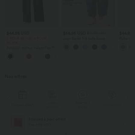
$44.95 USD
$56.95 USD
$44.95
$61.95 USD
2 POUR 69,90€, 3 POUR
Jean Barrel 7/8 taille basse
Robe long
99,90€
Halara Flex™ avec poches
poches lat
zippées
torsadé
Pantalon tailleur Halara Flex™
DayStretch coupe droite taille
+23
haute avec poches
Nos offres
Livraison
Paiement
ert
Promotions
Cadeau offert
gratuite
différé
Livraison offerte
Dès $84 USD d'achat