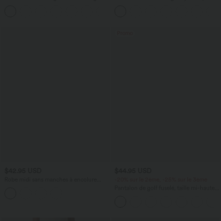
taille haute avec cordon de serrage et
taille basse avec bouton, fermeture
+5
poches
éclair et poches multiples, délavé et
extensible en maille
Promo
$42.95 USD
$44.95 USD
Robe midi sans manches à encolure
-20% sur le 2ème, -25% sur le 3ème
arrondie avec coussinets amovibles et
Pantalon de golf fuselé, taille mi-haute,
ourlet à volants
cordon, ourlet courbé, séchage rapide,
avec poches—UPF40+