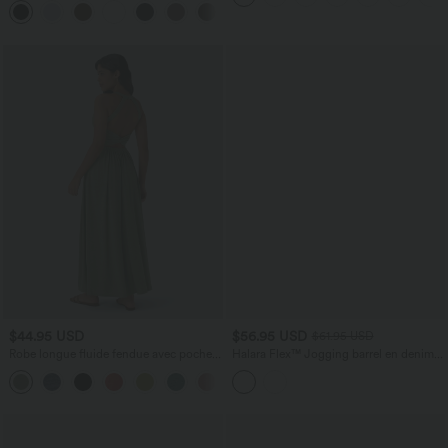
+23
avec poches
$44.95 USD
$56.95 USD
$61.95 USD
Robe longue fluide fendue avec poches
Halara Flex™ Jogging barrel en denim
latérales, dos nu et effet torsadé
taille mi-haute avec poches
+8