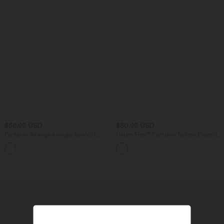
$56.95 USD
$50.95 USD
Pantalon de yoga à coupe bootcut
Halara Flex™ Pantalon Tailleur Évasé à
gainant galbant taille haute avec effet
Taille Haute Sculptant la Silhouette avec
+11
scrunch et poches Halara UltraSculpt™
Poches Latérales Micro Waffle