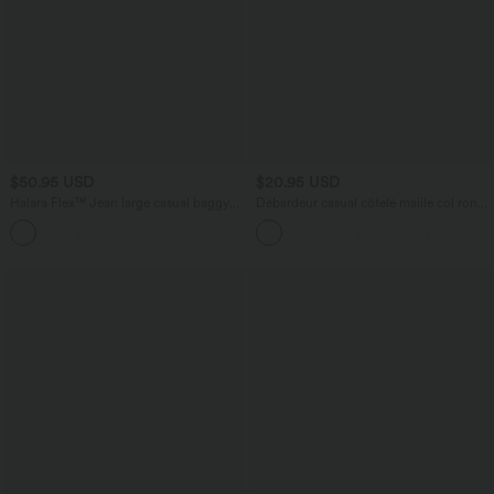
$50.95 USD
$20.95 USD
Halara Flex™ Jean large casual baggy
Débardeur casual côtelé maille col rond
taille mi-haute en lyocell drapé effet
avec fronces
délavé, avec poches