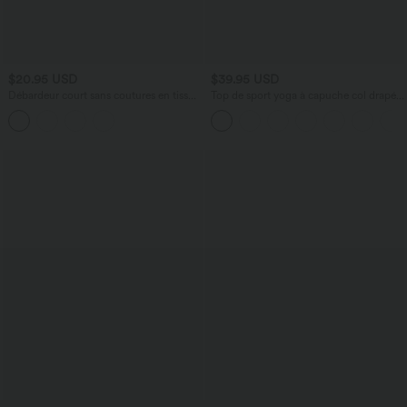
$20.95 USD
$39.95 USD
Débardeur court sans coutures en tissu
Top de sport yoga à capuche col drapé
gaufré OneForm Seamless Flow
manches longues avec trous pouces et
poches