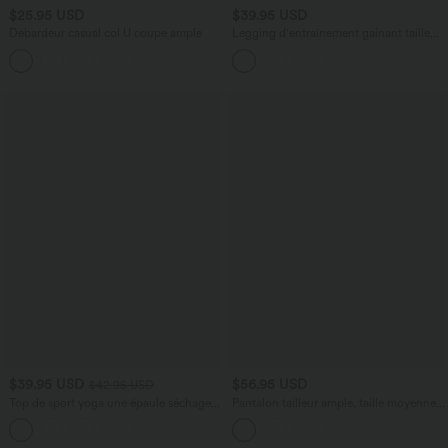
$25.95 USD
$39.95 USD
Débardeur casual col U coupe ample
Legging d'entraînement gainant taille
haute avec poches Halara UltraSculpt™
$39.95 USD
$56.95 USD
$42.95 USD
Top de sport yoga une épaule séchage
Pantalon tailleur ample, taille moyenne,
rapide ourlet arrondi asymétrique
coupe barrel, à poches
+3
manches longues avec trous pouces -
Brassière intégrée