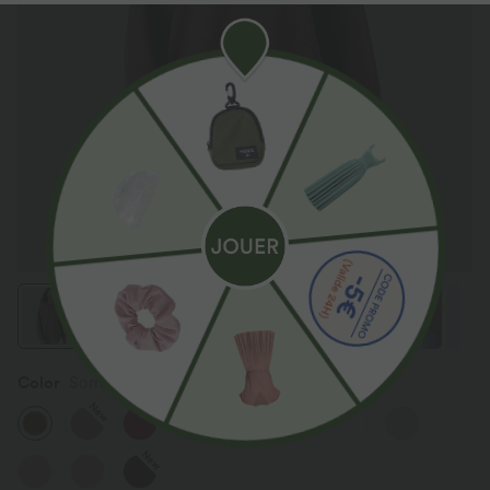
Color
Sorrel Horse
New
New
New