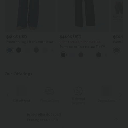
$41.95 USD
$44.95 USD
$56.95
Pantalon large fluide taille haute
2 for €69.90, 3 for €99.90
Pantalon 
avec cordon de serrage, poches
bootcut g
Pantalon tailleur Halara Flex™
+15
latérales et aspect lin
haute ave
DayStretch coupe droite taille
poches Ha
haute avec poches
Our Offerings
Deferred
s
Gift offered
Free delivery
Promotions
G
payment
Free polka dot scarf
Starting at $178 USD