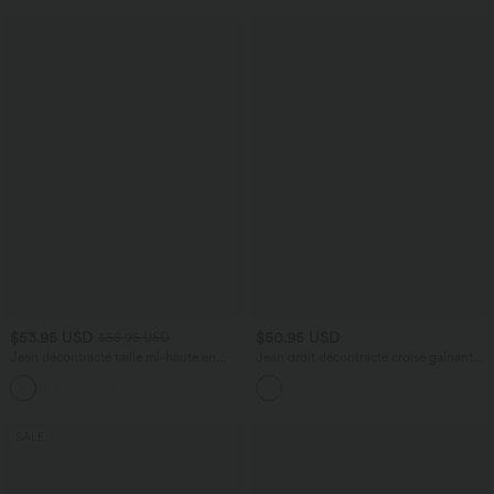
$53.95 USD
$50.95 USD
$56.95 USD
Jean décontracté taille mi-haute en
Jean droit décontracté croisé gainant
lyocell drapé avec cordon de serrage et
taille haute avec poches Halara Flex™
poches
SALE