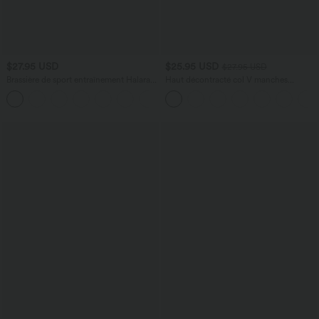
$27.95 USD
$25.95 USD
$27.95 USD
Brassière de sport entraînement Halara
Haut décontracté col V manches
UltraSculpt™ soutien intermédiaire col V
longues
+1
dos nageur bonnets A-C