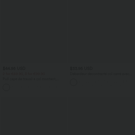
$44.95 USD
$33.95 USD
2 for €69.90, 3 for €99.90
Débardeur décontracté col carré avec
soutien-gorge intégré bonnets B-E
Pull cape de travail à col montant,
manches longues et ourlet asymétrique
+3