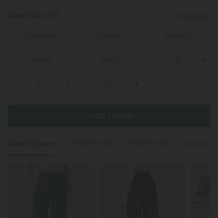
Select Size
(FR)
Size Chart
XS
(
32/34
)
S
(
34/36
)
M
(
38/40
)
L
(
42/44
)
XL
(
46
)
1X
2X
3X
+ ADD TO BAG
More To Love
2 POUR 69,90€, 3 POUR 99,90€
Similar St