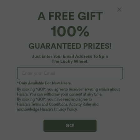
A FREE GIFT
Pull décontracté à col rond, épaules
100%
tombantes et manches longues
4.4
(
22
)
GUARANTEED PRIZES!
$44.95 USD
2 POUR 69,90€, 3 POUR 99,90€
Just Enter Your Email Address To Spin
The Lucky Wheel.
*Only Available For New Users.
By clicking "GO!", you agree to receive marketing emails about
Halara. You can withdraw your consent at any time.
By clicking "GO!", you have read and agree to
Halara’s Terms and Conditions
,
Activity Rules
and
acknowledge Halara’s Privacy Policy
.
GO!