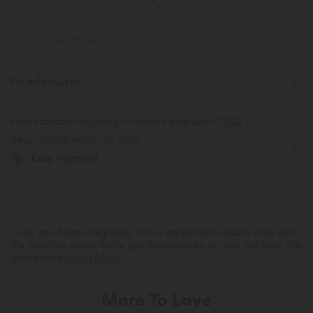
PRODUCT ID: 02820499
Fit & Features
Oversized
Round Neck
Pull-on
Casual
Free standard shipping on orders over
$84.09 USD
Easy returns within 30 days
Tunic Length
Long Sleeve
Four-Way Stretch
Easy Payment
Sweaters
Logo has been integrated, some styles/colourways may vary.
It's possible some items you receive may or may not have the
brand logo.
Learn More
More To Love