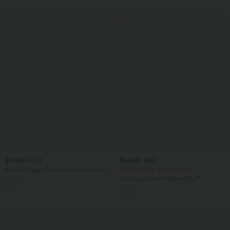
SALE
$41.95 USD
$44.95 USD
Pantalon large fluide taille haute avec
2 for €69.90, 3 for €99.90
cordon de serrage, poches latérales et
Pantalon tailleur Halara Flex™
+15
aspect lin
DayStretch coupe droite taille haute
avec poches