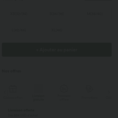
XS
(
32/34
)
S
(
34/36
)
M
(
38/40
)
L
(
42/44
)
XL
(
46
)
+ Ajouter au panier
Nos offres
Livraison
Paiement
Li
rt
Promotions
Cadeau offert
gratuite
différé
g
Livraison offerte
Dès $84 USD d'achat