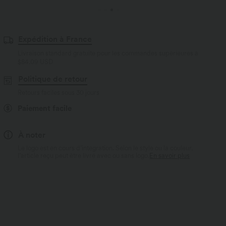
Expédition à France
Livraison standard gratuite pour les commandes supérieures à
$84.09 USD
Politique de retour
Retours faciles sous 30 jours
Paiement facile
À noter
Le logo est en cours d’intégration. Selon le style ou la couleur,
l’article reçu peut être livré avec ou sans logo.
En savoir plus