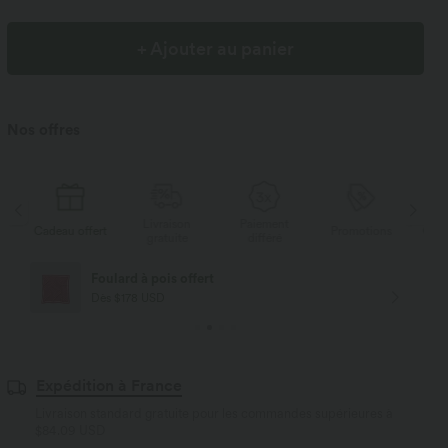
+ Ajouter au panier
Nos offres
Livraison
Paiement
s
Cadeau offert
Promotions
Cade
gratuite
différé
Foulard à pois offert
Dès $178 USD
Expédition à France
Livraison standard gratuite pour les commandes supérieures à
$84.09 USD