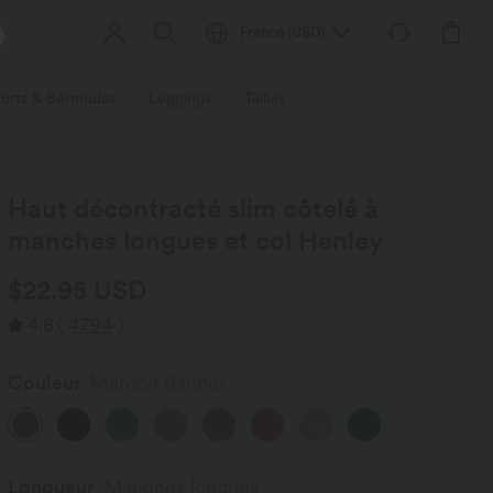
France
(
USD
)
orts & Bermudas
Leggings
Tailles
Activités / Utilités
Ti
Haut décontracté slim côtelé à
manches longues et col Henley
$22.95 USD
4.8
(
4794
)
Couleur
Maroon Banner
Longueur
Manches longues