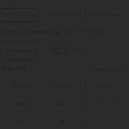
Manches longues
Manche courte
Sans manches
Options de rembourrage
Sans rembourrage
Soutien-gorge
Sans rembourrage
intégré
Taille
(FR)
Guide des tailles
XS
(
32/34
)
S
(
34/36
)
M
(
38/40
)
L
(
42/44
)
XL
(
46
)
1X
2X
3X